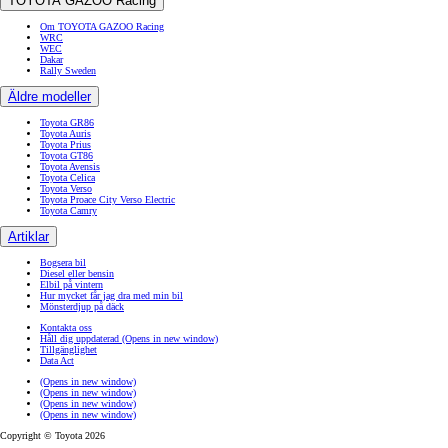
TOYOTA GAZOO Racing
Om TOYOTA GAZOO Racing
WRC
WEC
Dakar
Rally Sweden
Äldre modeller
Toyota GR86
Toyota Auris
Toyota Prius
Toyota GT86
Toyota Avensis
Toyota Celica
Toyota Verso
Toyota Proace City Verso Electric
Toyota Camry
Artiklar
Bogsera bil
Diesel eller bensin
Elbil på vintern
Hur mycket får jag dra med min bil
Mönsterdjup på däck
Kontakta oss
Håll dig uppdaterad
(Opens in new window)
Tillgänglighet
Data Act
(Opens in new window)
(Opens in new window)
(Opens in new window)
(Opens in new window)
Copyright © Toyota 2026