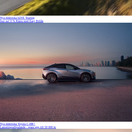
Nya elektriska bZ4X Touring
Just nu! 0 % Ränta med Easy Billån
Nya elektriska Toyota C-HR+
Lanseringserbjudande - spara upp till 59 000 kr