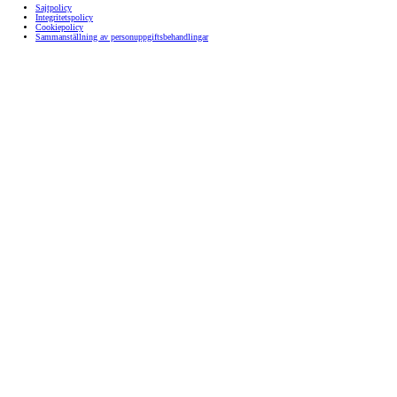
Sajtpolicy
Integritetspolicy
Cookiepolicy
Sammanställning av personuppgiftsbehandlingar