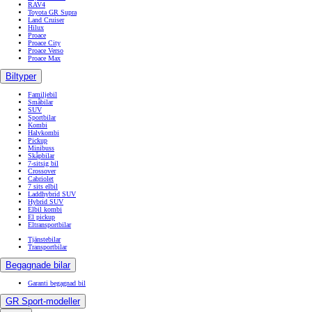
RAV4
Toyota GR Supra
Land Cruiser
Hilux
Proace
Proace City
Proace Verso
Proace Max
Biltyper
Familjebil
Småbilar
SUV
Sportbilar
Kombi
Halvkombi
Pickup
Minibuss
Skåpbilar
7-sitsig bil
Crossover
Cabriolet
7 sits elbil
Laddhybrid SUV
Hybrid SUV
Elbil kombi
El pickup
Eltransportbilar
Tjänstebilar
Transportbilar
Begagnade bilar
Garanti begagnad bil
GR Sport-modeller