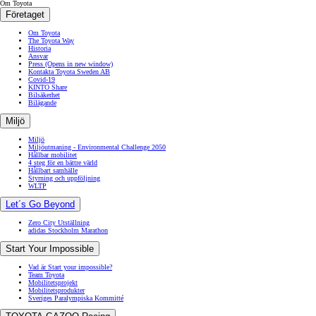
Om Toyota
Företaget
Om Toyota
The Toyota Way
Historia
Ansvar
Press
(Opens in new window)
Kontakta Toyota Sweden AB
Covid-19
KINTO Share
Bilsäkerhet
Bilägande
Miljö
Miljö
Miljöutmaning - Environmental Challenge 2050
Hållbar mobilitet
4 steg för en bättre värld
Hållbart samhälle
Styrning och uppföljning
WLTP
Let´s Go Beyond
Zero City Utställning
adidas Stockholm Marathon
Start Your Impossible
Vad är Start your impossible?
Team Toyota
Mobilitetsprojekt
Mobilitetsprodukter
Sveriges Paralympiska Kommitté