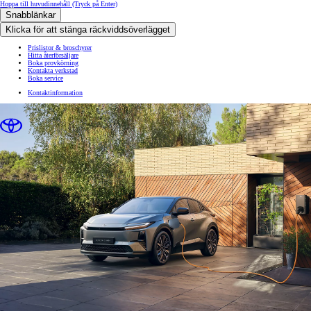
Hoppa till huvudinnehåll
(Tryck på Enter)
Snabblänkar
Klicka för att stänga räckviddsöverlägget
Prislistor & broschyrer
Hitta återförsäljare
Boka provkörning
Kontakta verkstad
Boka service
Kontaktinformation