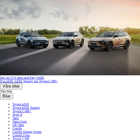
Just nu! 0 % ränta med Easy billån
Nya bZ4X, bZ4X Touring och Toyota C-HR+
Våra bilar
Våra bilar
Bilar
Toyota bZ4X
Toyota bZ4X Touring
Toyota C-HR+
Aygo X
Yaris
Yaris Cross
GR Yaris
Corolla
Corolla Touring Sports
Corolla Cross
Toyota C-HR