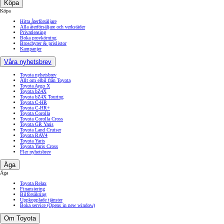
Köpa
Köpa
Hitta återförsäljare
Alla återförsäljare och verkstäder
Privatleasing
Boka provkörning
Broschyrer & prislistor
Kampanjer
Våra nyhetsbrev
Toyota nyhetsbrev
Allt om elbil från Toyota
Toyota Aygo X
Toyota bZ4X
Toyota bZ4X Touring
Toyota C-HR
Toyota C-HR+
Toyota Corolla
Toyota Corolla Cross
Toyota GR Yaris
Toyota Land Cruiser
Toyota RAV4
Toyota Yaris
Toyota Yaris Cross
Fler nyhetsbrev
Äga
Äga
Toyota Relax
Finansiering
Bilförsäkring
Uppkopplade tjänster
Boka service
(Opens in new window)
Om Toyota