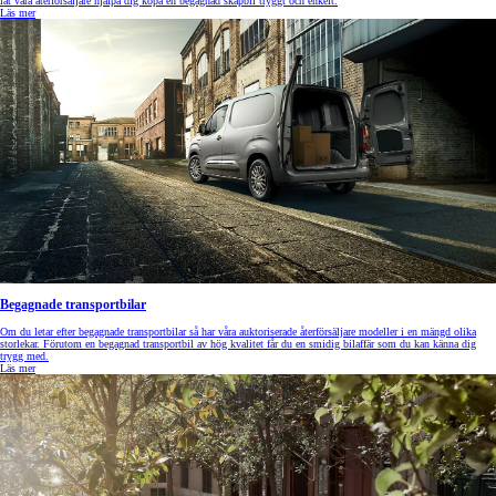
låt våra återförsäljare hjälpa dig köpa en begagnad skåpbil tryggt och enkelt.
Läs mer
Begagnade transportbilar
Om du letar efter begagnade transportbilar så har våra auktoriserade återförsäljare modeller i en mängd olika
storlekar. Förutom en begagnad transportbil av hög kvalitet får du en smidig bilaffär som du kan känna dig
trygg med.
Läs mer