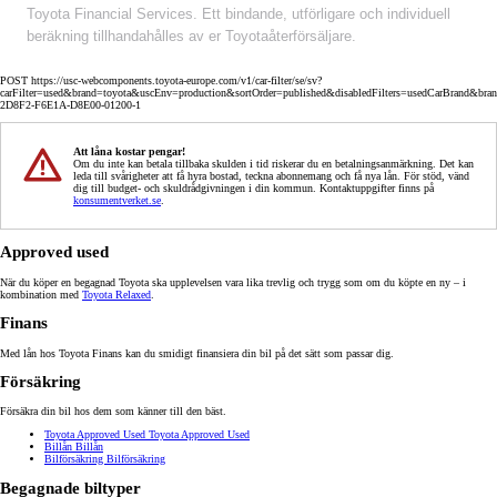
Toyota Financial Services. Ett bindande, utförligare och individuell
beräkning tillhandahålles av er Toyotaåterförsäljare.
POST https://usc-webcomponents.toyota-europe.com/v1/car-filter/se/sv?
carFilter=used&brand=toyota&uscEnv=production&sortOrder=published&disabledFilters=usedCarBrand&bra
2D8F2-F6E1A-D8E00-01200-1
Att låna kostar pengar!
Om du inte kan betala tillbaka skulden i tid riskerar du en betalningsanmärkning. Det kan
leda till svårigheter att få hyra bostad, teckna abonnemang och få nya lån. För stöd, vänd
dig till budget- och skuldrådgivningen i din kommun. Kontaktuppgifter finns på
konsumentverket.se
.
Approved used
När du köper en begagnad Toyota ska upplevelsen vara lika trevlig och trygg som om du köpte en ny – i
kombination med
Toyota Relaxed
.
Finans
Med lån hos Toyota Finans kan du smidigt finansiera din bil på det sätt som passar dig.
Försäkring
Försäkra din bil hos dem som känner till den bäst.
Toyota Approved Used
Toyota Approved Used
Billån
Billån
Bilförsäkring
Bilförsäkring
Begagnade biltyper