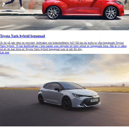
Toyota Yaris hybrid begagnad
Är du på jakt efter en prisvärd, driftsäker och bränsleeffektiv bil? Då ska du kolla in våra begagnade Toyota
Yaris hybrid. Vi har återförsäljare i hela landet som erbjuder ett brett utbud av begagnade bilar. Här är vi säkra
på att du kan hitta en Toyota Yaris hybrid begagnad som är rätt för dig.
Läs mer