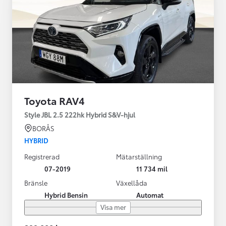
Toyota RAV4
Style JBL 2.5 222hk Hybrid S&V-hjul
BORÅS
HYBRID
Registrerad
Mätarställning
07-2019
11 734 mil
Bränsle
Växellåda
Hybrid Bensin
Automat
Visa mer