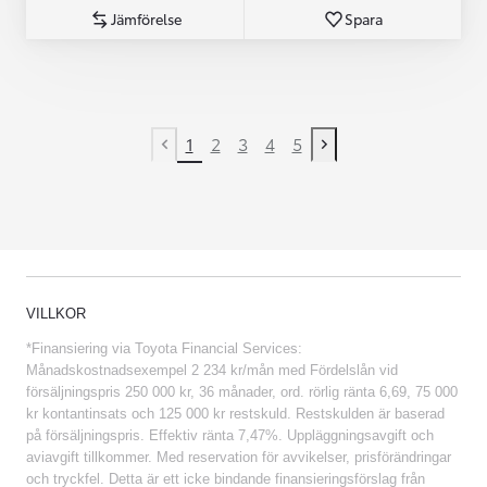
Jämförelse
Spara
1
2
3
4
5
Previous page
Next page
VILLKOR
*Finansiering via Toyota Financial Services:
Månadskostnadsexempel 2 234 kr/mån med Fördelslån vid
försäljningspris 250 000 kr, 36 månader, ord. rörlig ränta 6,69, 75 000
kr kontantinsats och 125 000 kr restskuld. Restskulden är baserad
på försäljningspris. Effektiv ränta 7,47%. Uppläggningsavgift och
aviavgift tillkommer. Med reservation för avvikelser, prisförändringar
och tryckfel. Detta är ett icke bindande finansieringsförslag från