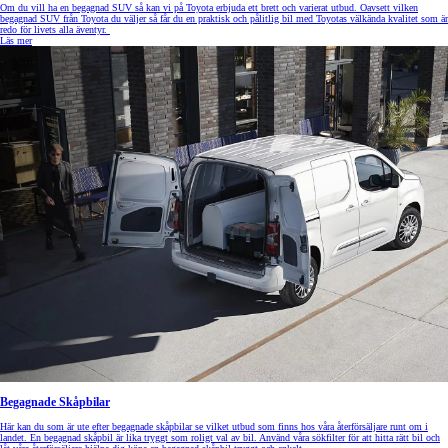
Om du vill ha en begagnad SUV så kan vi på Toyota erbjuda ett brett och varierat utbud. Oavsett vilken
begagnad SUV från Toyota du väljer så får du en praktisk och pålitlig bil med Toyotas välkända kvalitet som är
redo för livets alla äventyr.
Läs mer
Begagnade Skåpbilar
Här kan du som är ute efter begagnade skåpbilar se vilket utbud som finns hos våra återförsäljare runt om i
landet. En begagnad skåpbil är lika tryggt som roligt val av bil. Använd våra sökfilter för att hitta rätt bil och