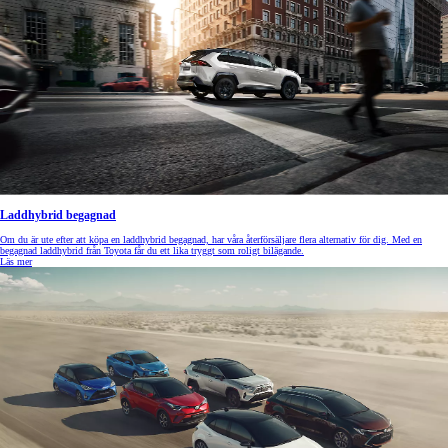
Laddhybrid begagnad
Om du är ute efter att köpa en laddhybrid begagnad, har våra återförsäljare flera alternativ för dig. Med en
begagnad laddhybrid från Toyota får du ett lika tryggt som roligt bilägande.
Läs mer