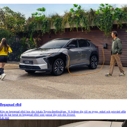
Begagnad elbil
Köp en begagnad elbil hos din lokala Toyota-återförsäljare. Vi hjälper dig till en trygg, enkel och prisvärd affär
när du har hittat en begagnad elbil som passar dig och din livsstil.
Läs mer