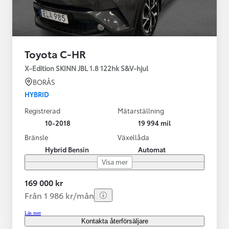
Toyota C-HR
X-Edition SKINN JBL 1.8 122hk S&V-hjul
BORÅS
HYBRID
Registrerad
Mätarställning
10-2018
19 994 mil
Bränsle
Växellåda
Hybrid Bensin
Automat
Visa mer
169 000 kr
Från 1 986 kr/mån
Läs mer
Kontakta återförsäljare