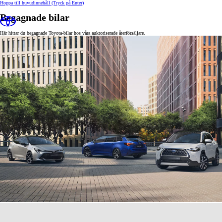
Hoppa till huvudinnehåll
(Tryck på Enter)
Begagnade bilar
Här hittar du begagnade Toyota-bilar hos våra auktoriserade återförsäljare.