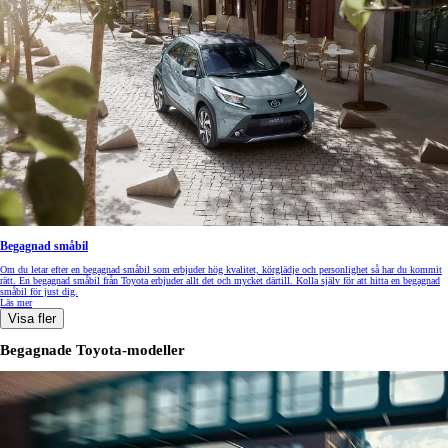
Begagnad småbil
Om du letar efter en begagnad småbil som erbjuder hög kvalitet, körglädje och personlighet så har du kommit
rätt. En begagnad småbil från Toyota erbjuder allt det och mycket därtill. Kolla själv för att hitta en begagnad
småbil för just dig.
Läs mer
Visa fler
Begagnade Toyota-modeller