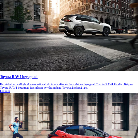
Toyota RAV4 begagnad
Hybrid eller laddhybrid – oavsett vad du är ute efter så finns det en begagnad Toyota RAV4 för dig. Köp en
Toyota RAV4 begagnad hos någon av våra många Toyota-återförsäljare.
Läs mer