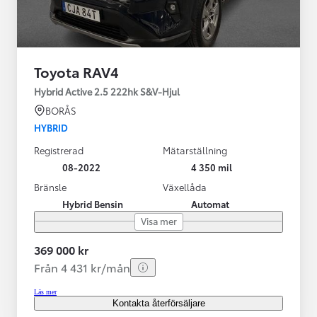
Toyota RAV4
Hybrid Active 2.5 222hk S&V-Hjul
BORÅS
HYBRID
Registrerad
Mätarställning
08-2022
4 350 mil
Bränsle
Växellåda
Hybrid Bensin
Automat
Visa mer
369 000 kr
Från 4 431 kr/mån
Läs mer
Kontakta återförsäljare