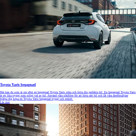
Toyota Yaris begagnad
Här kan du som är ute efter en begagnad Toyota Yaris söka och hitta din perfekta bil. En begagnad Toyota Yaris
är ett lika tryggt som roligt val av bil. Använd våra sökfilter för att hitta rätt bil och låt våra återförsäljare
hjälpa dig köpa en Toyota Yaris begagnad tryggt och enkelt.
Läs mer