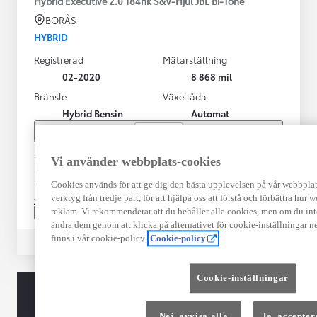
Hybrid Executive 2.0 184hk S&V-Hjul JBL Bi-Tone
BORÅS
HYBRID
Registrerad
Mätarställning
02-2020
8 868 mil
Bränsle
Växellåda
Hybrid Bensin
Automat
Visa mer
269 000 kr
Vi använder webbplats-cookies
Från 3 230 kr/mån
Cookies används för att ge dig den bästa upplevelsen på vår webbplats,
verktyg från tredje part, för att hjälpa oss att förstå och förbättra hur
Läs mer
reklam. Vi rekommenderar att du behåller alla cookies, men om du int
Kontakta återförsäljare
ändra dem genom att klicka på alternativet för cookie-inställningar n
finns i vår cookie-policy.
Cookie-policy
Jämförelse
Spara
Cookie-inställningar
Nej, avvisa alla
Ja, accepter