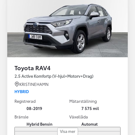
Toyota RAV4
2.5 Active Komfortp (V-hjul+Motorv+Drag)
KRISTINEHAMN
HYBRID
Registrerad
Mätarställning
08-2019
7 575 mil
Bränsle
Växellåda
Hybrid Bensin
Automat
Visa mer