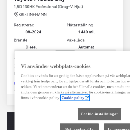
1,5D 130HK Professional (Drag+V-Hjul)
KRISTINEHAMN
Registrerad
Mätarställning
08-2024
1 440 mil
Bränsle
Växellåda
Diesel
Automat
Visa mer
349 000 kr
Vi använder webbplats-cookies
Från 4 191 kr/mån
Cookies används för att ge dig den bästa upplevelsen på vår webbplats,
verktyg från tredje part, för att hjälpa oss att förstå och förbättra hur
Läs mer
reklam. Vi rekommenderar att du behåller alla cookies, men om du int
Kontakta återförsäljare
ändra dem genom att klicka på alternativet för cookie-inställningar n
finns i vår cookie-policy.
Cookie-policy
Jämförelse
Spara
Cookie-inställningar
Nej, avvisa alla
Ja, accepter