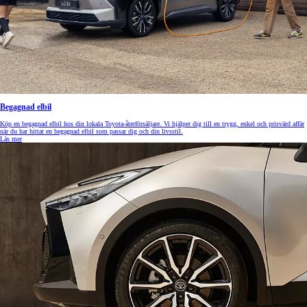
Begagnad elbil
Köp en begagnad elbil hos din lokala Toyota-återförsäljare. Vi hjälper dig till en trygg, enkel och prisvärd affär
när du har hittat en begagnad elbil som passar dig och din livsstil.
Läs mer