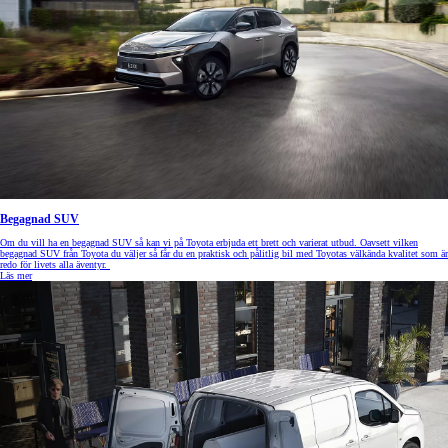
Begagnad SUV
Om du vill ha en begagnad SUV så kan vi på Toyota erbjuda ett brett och varierat utbud. Oavsett vilken
begagnad SUV från Toyota du väljer så får du en praktisk och pålitlig bil med Toyotas välkända kvalitet som är
redo för livets alla äventyr.
Läs mer