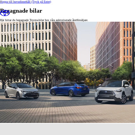
Hoppa till huvudinnehåll
(Tryck på Enter)
Begagnade bilar
Här hittar du begagnade Toyota-bilar hos våra auktoriserade återförsäljare.