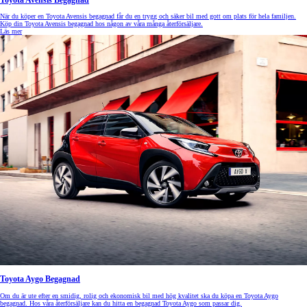
Toyota Avensis Begagnad
När du köper en Toyota Avensis begagnad får du en trygg och säker bil med gott om plats för hela familjen.
Köp din Toyota Avensis begagnad hos någon av våra många återförsäljare.
Läs mer
Toyota Aygo Begagnad
Om du är ute efter en smidig, rolig och ekonomisk bil med hög kvalitet ska du köpa en Toyota Aygo
begagnad. Hos våra återförsäljare kan du hitta en begagnad Toyota Aygo som passar dig.