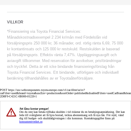
VILLKOR
*Finansiering via Toyota Financial Services:
Månadskostnadsexempel 2 234 kr/mån med Fördelslån vid
försäljningspris 250 000 kr, 36 månader, ord. rörlig ränta 6,69, 75 000
kr kontantinsats och 125 000 kr restskuld. Restskulden är baserad
på försäljningspris. Effektiv ränta 7,47%. Uppläggningsavgift och
aviavgift tillkommer. Med reservation för avvikelser, prisförändringar
och tryckfel. Detta är ett icke bindande finansieringsförslag från
Toyota Financial Services. Ett bindande, utförligare och individuell
beräkning tillhandahålles av er Toyotaåterförsäljare.
POST https://usc-webcomponents.toyota-europe.com/v1/car-filter/se/sv?
carFilter=used&brand=toyota&uscEnv=production&sortOrder=published&disabledFilters=usedCarBrand&bra
2D8F9-C421C-0B000-01220-1
Att låna kostar pengar!
Om du inte kan betala tillbaka skulden i tid riskerar du en betalningsanmärkning. Det kan
leda till svårigheter att få hyra bostad, teckna abonnemang och få nya lån. För stöd, vänd
dig till budget- och skuldrådgivningen i din kommun. Kontaktuppgifter finns på
konsumentverket.se
.