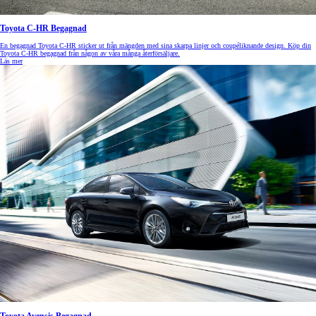
Toyota C-HR Begagnad
En begagnad Toyota C-HR sticker ut från mängden med sina skarpa linjer och coupéliknande design. Köp din
Toyota C-HR begagnad från någon av våra många återförsäljare.
Läs mer