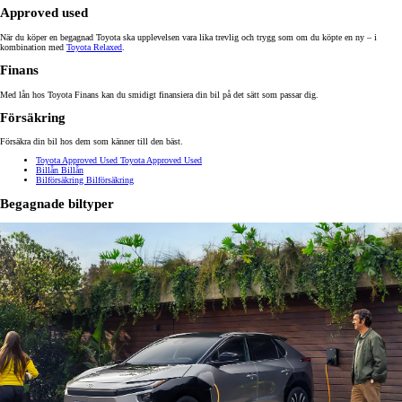
Approved used
När du köper en begagnad Toyota ska upplevelsen vara lika trevlig och trygg som om du köpte en ny – i
kombination med
Toyota Relaxed
.
Finans
Med lån hos Toyota Finans kan du smidigt finansiera din bil på det sätt som passar dig.
Försäkring
Försäkra din bil hos dem som känner till den bäst.
Toyota Approved Used
Toyota Approved Used
Billån
Billån
Bilförsäkring
Bilförsäkring
Begagnade biltyper