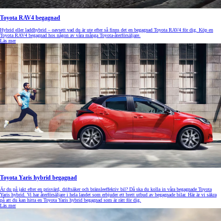
Toyota RAV4 begagnad
Hybrid eller laddhybrid – oavsett vad du är ute efter så finns det en begagnad Toyota RAV4 för dig. Köp en
Toyota RAV4 begagnad hos någon av våra många Toyota-återförsäljare.
Läs mer
Toyota Yaris hybrid begagnad
Är du på jakt efter en prisvärd, driftsäker och bränsleeffektiv bil? Då ska du kolla in våra begagnade Toyota
Yaris hybrid. Vi har återförsäljare i hela landet som erbjuder ett brett utbud av begagnade bilar. Här är vi säkra
på att du kan hitta en Toyota Yaris hybrid begagnad som är rätt för dig.
Läs mer