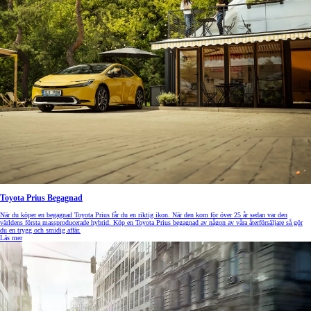
Toyota Prius Begagnad
När du köper en begagnad Toyota Prius får du en riktig ikon. När den kom för över 25 år sedan var den
världens första massproducerade hybrid. Köp en Toyota Prius begagnad av någon av våra återförsäljare så gör
du en trygg och smidig affär.
Läs mer