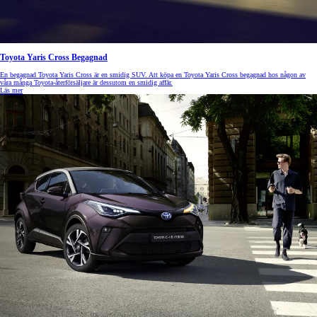
Toyota Yaris Cross Begagnad
En begagnad Toyota Yaris Cross är en smidig SUV. Att köpa en Toyota Yaris Cross begagnad
hos någon av
våra många Toyota-återförsäljare är dessutom en smidig affär.
Läs mer