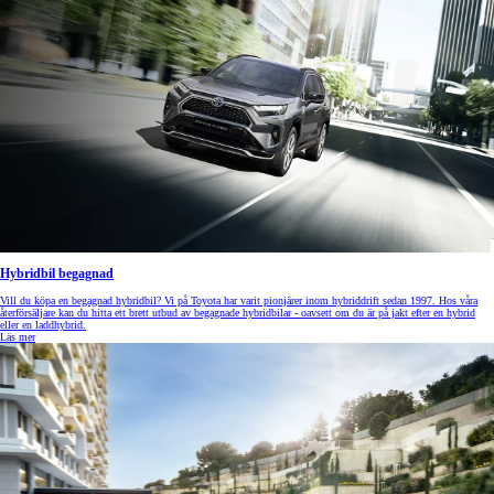
Hybridbil begagnad
Vill du köpa en begagnad hybridbil? Vi på Toyota har varit pionjärer inom hybriddrift sedan 1997. Hos våra
återförsäljare kan du hitta ett brett utbud av begagnade hybridbilar - oavsett om du är på jakt efter en hybrid
eller en laddhybrid.
Läs mer