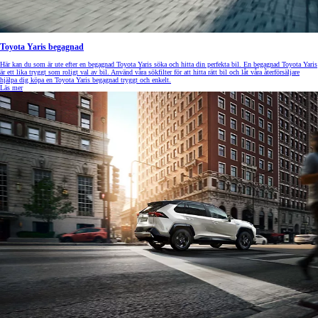
Toyota Yaris begagnad
Här kan du som är ute efter en begagnad Toyota Yaris söka och hitta din perfekta bil. En begagnad Toyota Yaris
är ett lika tryggt som roligt val av bil. Använd våra sökfilter för att hitta rätt bil och låt våra återförsäljare
hjälpa dig köpa en Toyota Yaris begagnad tryggt och enkelt.
Läs mer