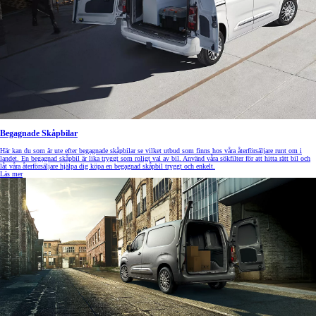
Begagnade Skåpbilar
Här kan du som är ute efter begagnade skåpbilar se vilket utbud som finns hos våra återförsäljare runt om i
landet. En begagnad skåpbil är lika tryggt som roligt val av bil. Använd våra sökfilter för att hitta rätt bil och
låt våra återförsäljare hjälpa dig köpa en begagnad skåpbil tryggt och enkelt.
Läs mer