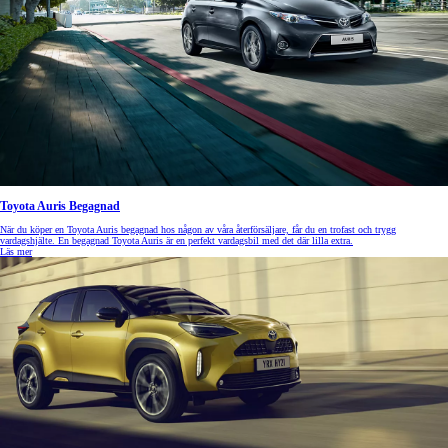
Toyota Auris Begagnad
När du köper en Toyota Auris begagnad hos någon av våra återförsäljare, får du en trofast och trygg
vardagshjälte. En begagnad Toyota Auris är en perfekt vardagsbil med det där lilla extra.
Läs mer