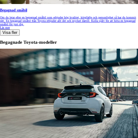
Begagnad småbil
Om du letar efter en begagnad småbil som erbjuder hög kvalitet, körglädje och personlighet så har du kommit
rätt. En begagnad småbil från Toyota erbjuder allt det och mycket därtill. Kolla själv för att hitta en begagnad
småbil för just dig.
Läs mer
Visa fler
Begagnade Toyota-modeller