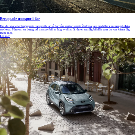
Begagnade transportbilar
Om du letar efter begagnade transportbilar så har våra auktoriserade återförsäljare modeller i en mängd olika
storlekar. Förutom en begagnad transportbil av hög kvalitet får du en smidig bilaffär som du kan känna dig
trygg med.
Läs mer