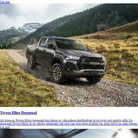
Läs mer
Toyota Hilux Begagnad
Att köpa en Toyota Hilux begagnad hos någon av våra många återförsäljare är en trygg och smidig affär. En
begagnad Toyota Hilux är en pålitlig arbetshäst och tack vare dess höga kvalitet har bilen blivit en sann legend.
Läs mer