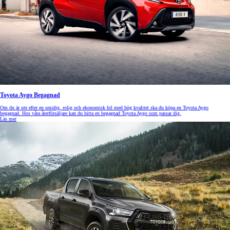
Toyota Aygo Begagnad
Om du är ute efter en smidig, rolig och ekonomisk bil med hög kvalitet ska du köpa en Toyota Aygo
begagnad. Hos våra återförsäljare kan du hitta en begagnad Toyota Aygo som passar dig.
Läs mer