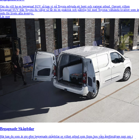
Om du vill ha en begagnad SUV så kan vi på Toyota erbjuda ett brett och varierat utbud. Oavsett vilken
begagnad SUV från Toyota du väljer så får du en praktisk och pålitlig bil med Toyotas välkända kvalitet som är
redo för livets alla äventyr.
Läs mer
Begagnade Skåpbilar
Här kan du som är ute efter begagnade skåpbilar se vilket utbud som finns hos våra återförsäljare runt om i