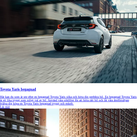
Toyota Yaris begagnad
Här kan du som är ute efter en begagnad Toyota Yaris söka och hitta din perfekta bil. En begagnad Toyota Yaris
är ett lika tryggt som roligt val av bil. Använd våra sökfilter för att hitta rätt bil och låt våra återförsäljare
hjälpa dig köpa en Toyota Yaris begagnad tryggt och enkelt.
Läs mer