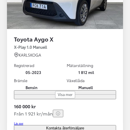
Toyota Aygo X
X-Play 1.0 Manuell
KARLSKOGA
Registrerad
Mätarställning
05-2023
1 812 mil
Bränsle
Växellåda
Bensin
Manuell
Visa mer
160 000 kr
Från 1 921 kr/mån
Läs mer
Kontakta återförsäljare