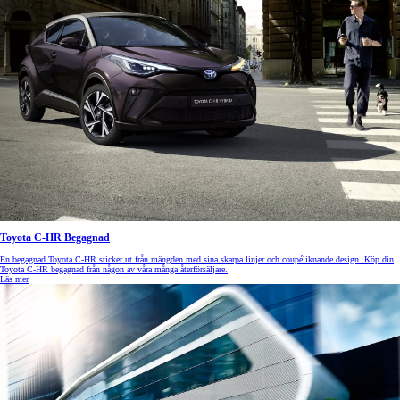
Toyota C-HR Begagnad
En begagnad Toyota C-HR sticker ut från mängden med sina skarpa linjer och coupéliknande design. Köp din
Toyota C-HR begagnad från någon av våra många återförsäljare.
Läs mer