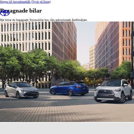
Hoppa till huvudinnehåll
(Tryck på Enter)
Begagnade bilar
Här hittar du begagnade Toyota-bilar hos våra auktoriserade återförsäljare.