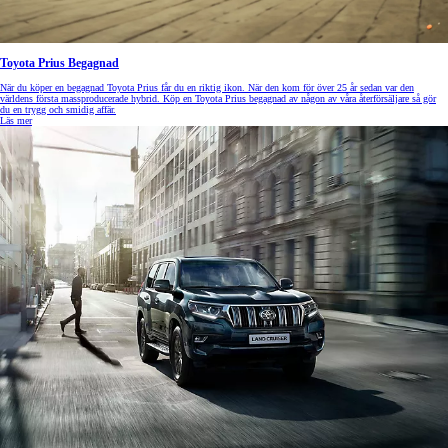
Toyota Prius Begagnad
När du köper en begagnad Toyota Prius får du en riktig ikon. När den kom för över 25 år sedan var den
världens första massproducerade hybrid. Köp en Toyota Prius begagnad av någon av våra återförsäljare så gör
du en trygg och smidig affär.
Läs mer