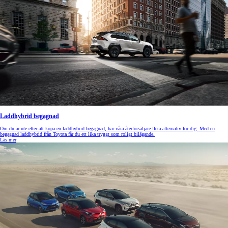
Laddhybrid begagnad
Om du är ute efter att köpa en laddhybrid begagnad, har våra återförsäljare flera alternativ för dig. Med en
begagnad laddhybrid från Toyota får du ett lika tryggt som roligt bilägande.
Läs mer