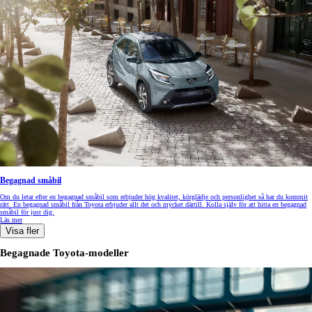
Begagnad småbil
Om du letar efter en begagnad småbil som erbjuder hög kvalitet, körglädje och personlighet så har du kommit
rätt. En begagnad småbil från Toyota erbjuder allt det och mycket därtill. Kolla själv för att hitta en begagnad
småbil för just dig.
Läs mer
Visa fler
Begagnade Toyota-modeller