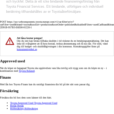
och tryckfel. Detta är ett icke bindande finansieringsförslag från
Toyota Financial Services. Ett bindande, utförligare och individuell
beräkning tillhandahålles av er Toyotaåterförsäljare.
POST https://usc-webcomponents.toyota-europe.com/v1/car-filter/se/sv?
carFilter=used&brand=toyota&uscEnv=production&sortOrder=published&disabledFilters=usedCarBrand&bra
2D91B-957B3-E6E00-01220-1
Att låna kostar pengar!
Om du inte kan betala tillbaka skulden i tid riskerar du en betalningsanmärkning. Det kan
leda till svårigheter att få hyra bostad, teckna abonnemang och få nya lån. För stöd, vänd
dig till budget- och skuldrådgivningen i din kommun. Kontaktuppgifter finns på
konsumentverket.se
.
Approved used
När du köper en begagnad Toyota ska upplevelsen vara lika trevlig och trygg som om du köpte en ny – i
kombination med
Toyota Relaxed
.
Finans
Med lån hos Toyota Finans kan du smidigt finansiera din bil på det sätt som passar dig.
Försäkring
Försäkra din bil hos dem som känner till den bäst.
Toyota Approved Used
Toyota Approved Used
Billån
Billån
Bilförsäkring
Bilförsäkring