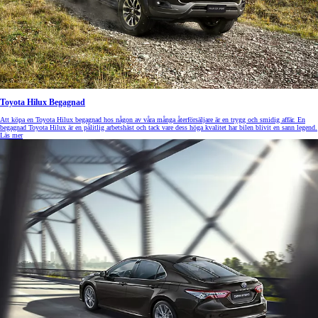
Toyota Hilux Begagnad
Att köpa en Toyota Hilux begagnad hos någon av våra många återförsäljare är en trygg och smidig affär. En
begagnad Toyota Hilux är en pålitlig arbetshäst och tack vare dess höga kvalitet har bilen blivit en sann legend.
Läs mer