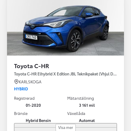
Toyota C-HR
Toyota C-HR Elhybrid X Edition JBL Teknikpaket (Vhjul Drag)
KARLSKOGA
HYBRID
Registrerad
Mätarställning
01-2020
3 161 mil
Bränsle
Växellåda
Hybrid Bensin
Automat
Visa mer