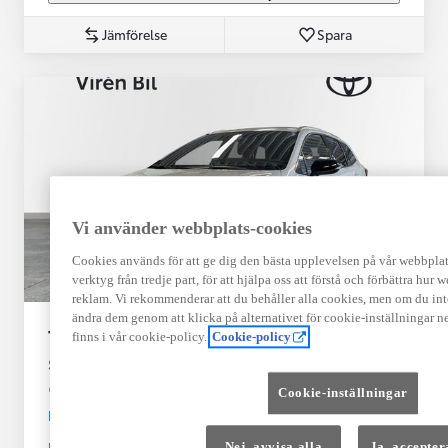
Jämförelse
Spara
Vi använder webbplats-cookies
Cookies används för att ge dig den bästa upplevelsen på vår webbplats,
verktyg från tredje part, för att hjälpa oss att förstå och förbättra hur
reklam. Vi rekommenderar att du behåller alla cookies, men om du int
ändra dem genom att klicka på alternativet för cookie-inställningar n
Toyota Corolla
finns i vår cookie-policy.
Cookie-policy
Style V-hjul
KARLSKOGA
Cookie-inställningar
HYBRID
Registrerad
Mätarställning
Nej, avvisa alla
Ja, accepter