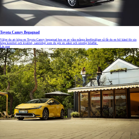
Toyota Camry Begagnad
Väljer du att köpa en Toyota Camry begagnad hos en av våra många återförsäljare så får du en bil känd för sin
höga komfort och kvalitet, samtidigt som du gör en säker och smidig bilaffär.
Läs mer