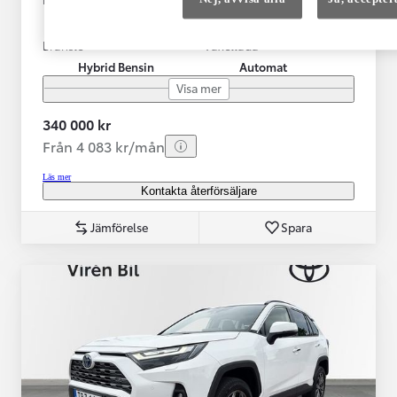
10-2025
682 mil
Bränsle
Växellåda
Hybrid Bensin
Automat
Visa mer
340 000 kr
Från 4 083 kr/mån
Läs mer
Kontakta återförsäljare
Jämförelse
Spara