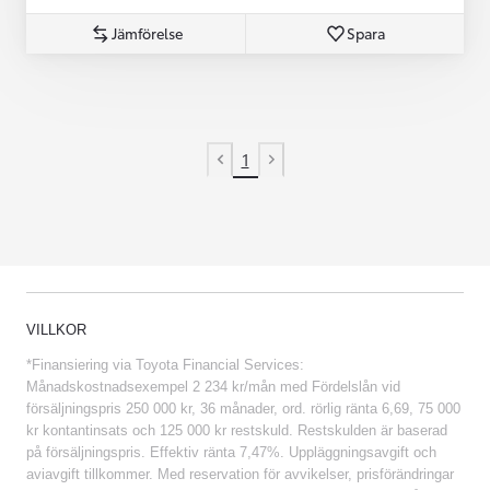
Jämförelse
Spara
1
Previous page
Next page
VILLKOR
*Finansiering via Toyota Financial Services:
Månadskostnadsexempel 2 234 kr/mån med Fördelslån vid
försäljningspris 250 000 kr, 36 månader, ord. rörlig ränta 6,69, 75 000
kr kontantinsats och 125 000 kr restskuld. Restskulden är baserad
på försäljningspris. Effektiv ränta 7,47%. Uppläggningsavgift och
aviavgift tillkommer. Med reservation för avvikelser, prisförändringar