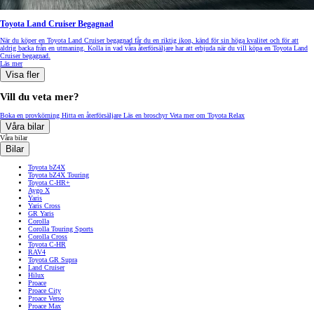
Toyota Land Cruiser Begagnad
När du köper en Toyota Land Cruiser begagnad får du en riktig ikon, känd för sin höga kvalitet och för att
aldrig backa från en utmaning. Kolla in vad våra återförsäljare har att erbjuda när du vill köpa en Toyota Land
Cruiser begagnad.
Läs mer
Visa fler
Vill du veta mer?
Boka en provkörning
Hitta en återförsäljare
Läs en broschyr
Veta mer om Toyota Relax
Våra bilar
Våra bilar
Bilar
Toyota bZ4X
Toyota bZ4X Touring
Toyota C-HR+
Aygo X
Yaris
Yaris Cross
GR Yaris
Corolla
Corolla Touring Sports
Corolla Cross
Toyota C-HR
RAV4
Toyota GR Supra
Land Cruiser
Hilux
Proace
Proace City
Proace Verso
Proace Max