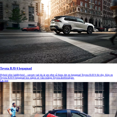
Toyota RAV4 begagnad
Hybrid eller laddhybrid – oavsett vad du är ute efter så finns det en begagnad Toyota RAV4 för dig. Köp en
Toyota RAV4 begagnad hos någon av våra många Toyota-återförsäljare.
Läs mer