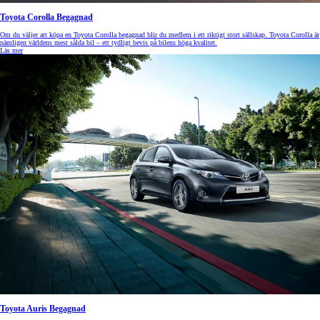
Toyota Corolla Begagnad
Om du väljer att köpa en Toyota Corolla begagnad blir du medlem i ett riktigt stort sällskap. Toyota Corolla är
nämligen världens mest sålda bil – ett tydligt bevis på bilens höga kvalitet.
Läs mer
Toyota Auris Begagnad