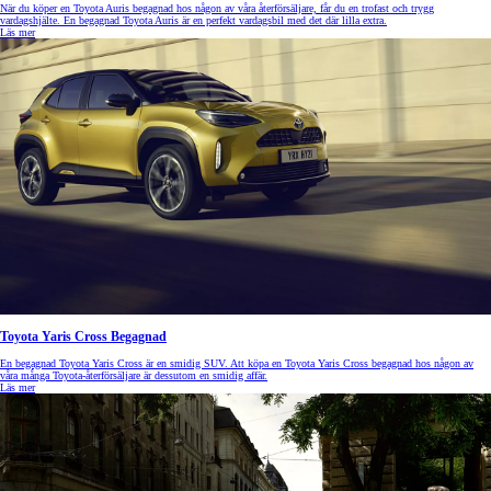
När du köper en Toyota Auris begagnad hos någon av våra återförsäljare, får du en trofast och trygg
vardagshjälte. En begagnad Toyota Auris är en perfekt vardagsbil med det där lilla extra.
Läs mer
Toyota Yaris Cross Begagnad
En begagnad Toyota Yaris Cross är en smidig SUV. Att köpa en Toyota Yaris Cross begagnad
hos någon av
våra många Toyota-återförsäljare är dessutom en smidig affär.
Läs mer