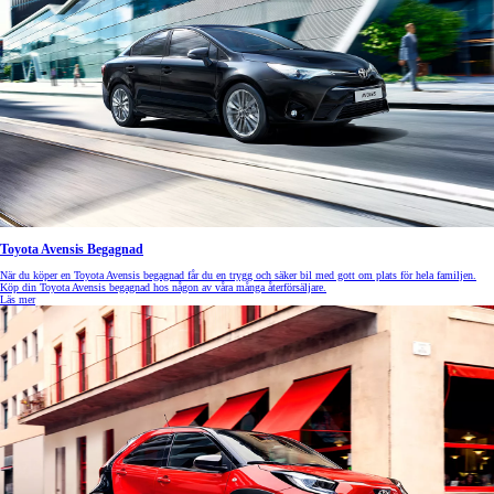
Toyota Avensis Begagnad
När du köper en Toyota Avensis begagnad får du en trygg och säker bil med gott om plats för hela familjen.
Köp din Toyota Avensis begagnad hos någon av våra många återförsäljare.
Läs mer