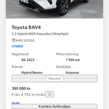
Toyota RAV4
2,5 Hybrid AWD Executive (Vinterhjul)
KARLSKOGA
HYBRID
Registrerad
Mätarställning
08-2023
7 900 mil
Bränsle
Växellåda
Hybrid Bensin
Automat
Visa mer
395 000 kr
Från 4 743 kr/mån
Läs mer
Kontakta återförsäljare