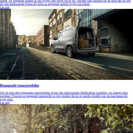
landet. En begagnad skåpbil är lika tryggt som roligt val av bil. Använd våra sökfilter för att hitta rätt bil och
låt våra återförsäljare hjälpa dig köpa en begagnad skåpbil tryggt och enkelt.
Läs mer
Begagnade transportbilar
Om du letar efter begagnade transportbilar så har våra auktoriserade återförsäljare modeller i en mängd olika
storlekar. Förutom en begagnad transportbil av hög kvalitet får du en smidig bilaffär som du kan känna dig
trygg med.
Läs mer