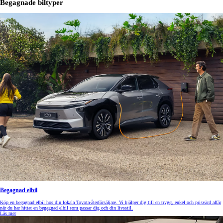
Begagnade biltyper
Begagnad elbil
Köp en begagnad elbil hos din lokala Toyota-återförsäljare. Vi hjälper dig till en trygg, enkel och prisvärd affär
när du har hittat en begagnad elbil som passar dig och din livsstil.
Läs mer