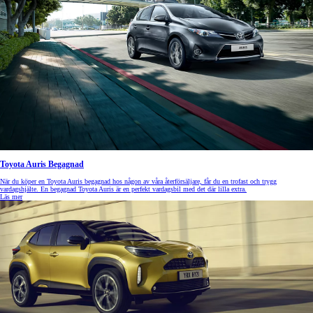
Toyota Auris Begagnad
När du köper en Toyota Auris begagnad hos någon av våra återförsäljare, får du en trofast och trygg
vardagshjälte. En begagnad Toyota Auris är en perfekt vardagsbil med det där lilla extra.
Läs mer