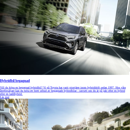
Hybridbil begagnad
Vill du köpa en begagnad hybridbil? Vi på Toyota har varit pionjärer inom hybriddrift sedan 1997. Hos våra
återförsäljare kan du hitta ett brett utbud av begagnade hybridbilar - oavsett om du är på jakt efter en hybrid
eller en laddhybrid.
Läs mer