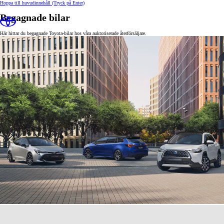
Hoppa till huvudinnehåll
(Tryck på Enter)
Begagnade bilar
Här hittar du begagnade Toyota-bilar hos våra auktoriserade återförsäljare.