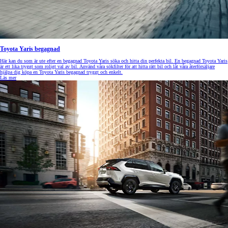
Toyota Yaris begagnad
Här kan du som är ute efter en begagnad Toyota Yaris söka och hitta din perfekta bil. En begagnad Toyota Yaris
är ett lika tryggt som roligt val av bil. Använd våra sökfilter för att hitta rätt bil och låt våra återförsäljare
hjälpa dig köpa en Toyota Yaris begagnad tryggt och enkelt.
Läs mer