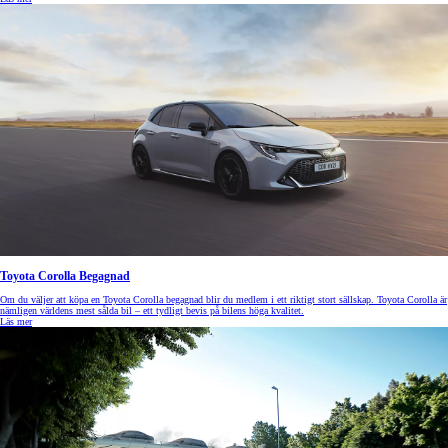
Toyota Corolla Begagnad
Om du väljer att köpa en Toyota Corolla begagnad blir du medlem i ett riktigt stort sällskap. Toyota Corolla är
nämligen världens mest sålda bil – ett tydligt bevis på bilens höga kvalitet.
Läs mer