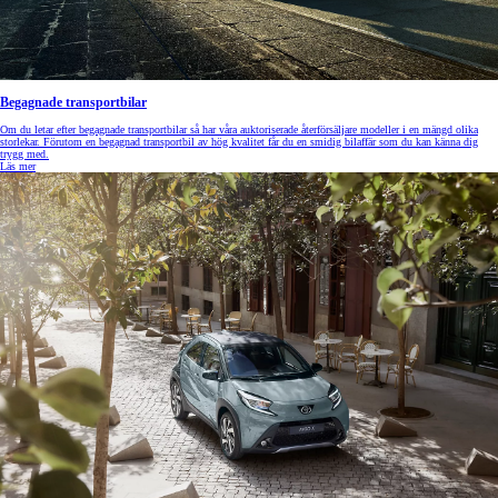
Begagnade transportbilar
Om du letar efter begagnade transportbilar så har våra auktoriserade återförsäljare modeller i en mängd olika
storlekar. Förutom en begagnad transportbil av hög kvalitet får du en smidig bilaffär som du kan känna dig
trygg med.
Läs mer