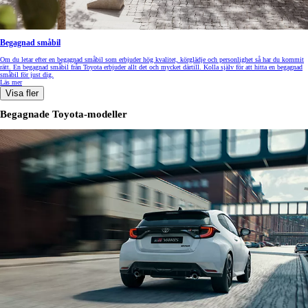
Begagnad småbil
Om du letar efter en begagnad småbil som erbjuder hög kvalitet, körglädje och personlighet så har du kommit
rätt. En begagnad småbil från Toyota erbjuder allt det och mycket därtill. Kolla själv för att hitta en begagnad
småbil för just dig.
Läs mer
Visa fler
Begagnade Toyota-modeller