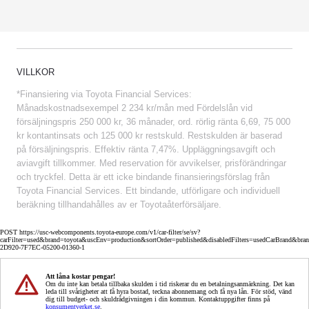
VILLKOR
*Finansiering via Toyota Financial Services:
Månadskostnadsexempel 2 234 kr/mån med Fördelslån vid
försäljningspris 250 000 kr, 36 månader, ord. rörlig ränta 6,69, 75 000
kr kontantinsats och 125 000 kr restskuld. Restskulden är baserad
på försäljningspris. Effektiv ränta 7,47%. Uppläggningsavgift och
aviavgift tillkommer. Med reservation för avvikelser, prisförändringar
och tryckfel. Detta är ett icke bindande finansieringsförslag från
Toyota Financial Services. Ett bindande, utförligare och individuell
beräkning tillhandahålles av er Toyotaåterförsäljare.
POST https://usc-webcomponents.toyota-europe.com/v1/car-filter/se/sv?
carFilter=used&brand=toyota&uscEnv=production&sortOrder=published&disabledFilters=usedCarBrand&bra
2D920-7F7EC-05200-01360-1
Att låna kostar pengar!
Om du inte kan betala tillbaka skulden i tid riskerar du en betalningsanmärkning. Det kan
leda till svårigheter att få hyra bostad, teckna abonnemang och få nya lån. För stöd, vänd
dig till budget- och skuldrådgivningen i din kommun. Kontaktuppgifter finns på
konsumentverket.se
.