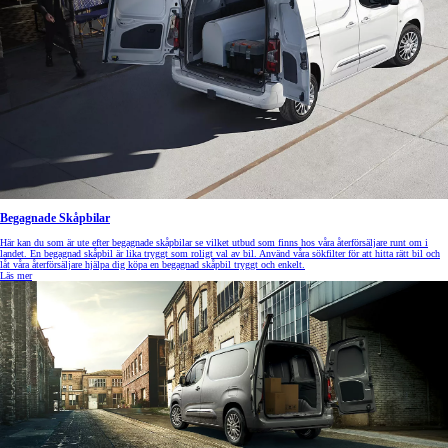
Begagnade Skåpbilar
Här kan du som är ute efter begagnade skåpbilar se vilket utbud som finns hos våra återförsäljare runt om i
landet. En begagnad skåpbil är lika tryggt som roligt val av bil. Använd våra sökfilter för att hitta rätt bil och
låt våra återförsäljare hjälpa dig köpa en begagnad skåpbil tryggt och enkelt.
Läs mer