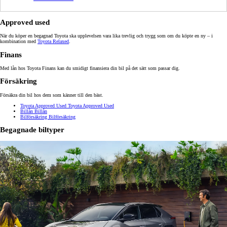
Approved used
När du köper en begagnad Toyota ska upplevelsen vara lika trevlig och trygg som om du köpte en ny – i
kombination med
Toyota Relaxed
.
Finans
Med lån hos Toyota Finans kan du smidigt finansiera din bil på det sätt som passar dig.
Försäkring
Försäkra din bil hos dem som känner till den bäst.
Toyota Approved Used
Toyota Approved Used
Billån
Billån
Bilförsäkring
Bilförsäkring
Begagnade biltyper