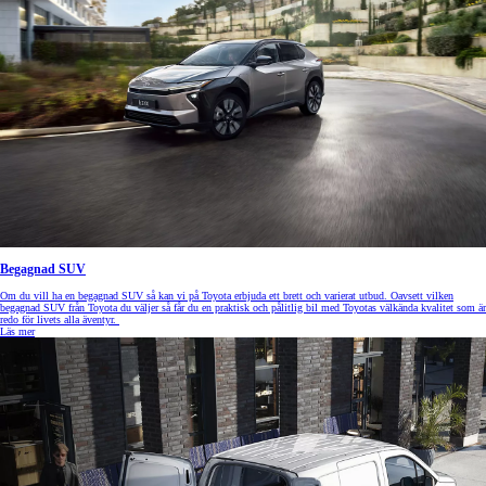
Begagnad SUV
Om du vill ha en begagnad SUV så kan vi på Toyota erbjuda ett brett och varierat utbud. Oavsett vilken
begagnad SUV från Toyota du väljer så får du en praktisk och pålitlig bil med Toyotas välkända kvalitet som är
redo för livets alla äventyr.
Läs mer