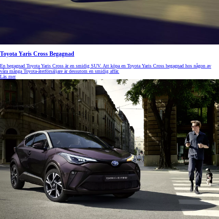
Toyota Yaris Cross Begagnad
En begagnad Toyota Yaris Cross är en smidig SUV. Att köpa en Toyota Yaris Cross begagnad
hos någon av
våra många Toyota-återförsäljare är dessutom en smidig affär.
Läs mer