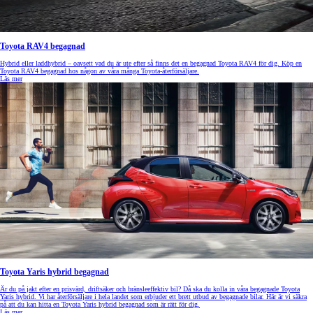
Toyota RAV4 begagnad
Hybrid eller laddhybrid – oavsett vad du är ute efter så finns det en begagnad Toyota RAV4 för dig. Köp en
Toyota RAV4 begagnad hos någon av våra många Toyota-återförsäljare.
Läs mer
Toyota Yaris hybrid begagnad
Är du på jakt efter en prisvärd, driftsäker och bränsleeffektiv bil? Då ska du kolla in våra begagnade Toyota
Yaris hybrid. Vi har återförsäljare i hela landet som erbjuder ett brett utbud av begagnade bilar. Här är vi säkra
på att du kan hitta en Toyota Yaris hybrid begagnad som är rätt för dig.
Läs mer