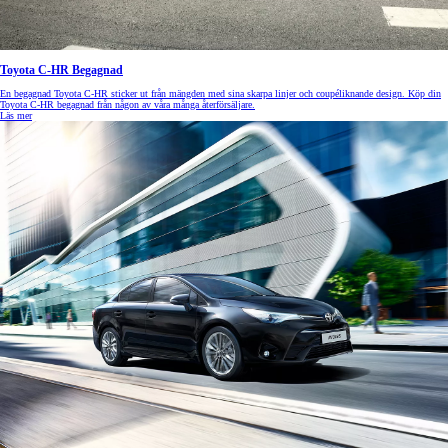
Toyota C-HR Begagnad
En begagnad Toyota C-HR sticker ut från mängden med sina skarpa linjer och coupéliknande design. Köp din
Toyota C-HR begagnad från någon av våra många återförsäljare.
Läs mer