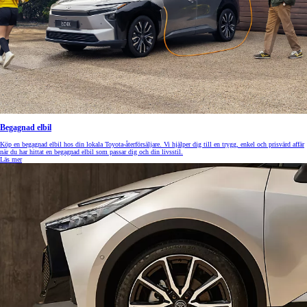
Begagnad elbil
Köp en begagnad elbil hos din lokala Toyota-återförsäljare. Vi hjälper dig till en trygg, enkel och prisvärd affär
när du har hittat en begagnad elbil som passar dig och din livsstil.
Läs mer