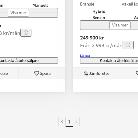
Bränsle
Växellå
in
Manuell
Hybrid
Visa mer
Bensin
A
r
Visa mer
58 kr/mån
249 900 kr
Från 2 999 kr/mån
Läs mer
ontakta återförsäljare
Kontakta återförsälja
else
Spara
Jämförelse
1
Previous page
Next page