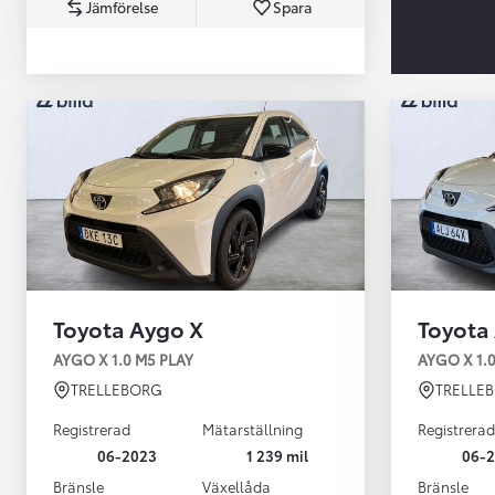
Jämförelse
Spara
Från 360 900 kr
Från 3 548 kr/mån
Toyota Aygo X
Toyota
Easy Billån
Toyota GR Supra
AYGO X 1.0 M5 PLAY
AYGO X 1.
BENSIN
TRELLEBORG
TRELLE
Registrerad
Mätarställning
Registrerad
06-2023
1 239 mil
06-
Bränsle
Växellåda
Bränsle