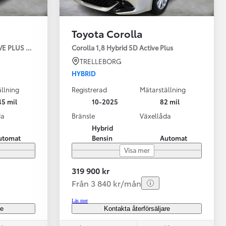
Toyota Corolla
TIVE PLUS SÄKERHETSPAKE
Corolla 1,8 Hybrid 5D Active Plus
TRELLEBORG
HYBRID
llning
Registrerad
Mätarställning
Vi har Sveriges mest nöjda biläg
Nya elbil
45 mil
10-2025
82 mil
Läs mer
Elbilar f
da
Bränsle
Växellåda
Hybrid
utomat
Bensin
Automat
Visa mer
319 900 kr
Från 3 840 kr/mån
Läs mer
re
Kontakta återförsäljare