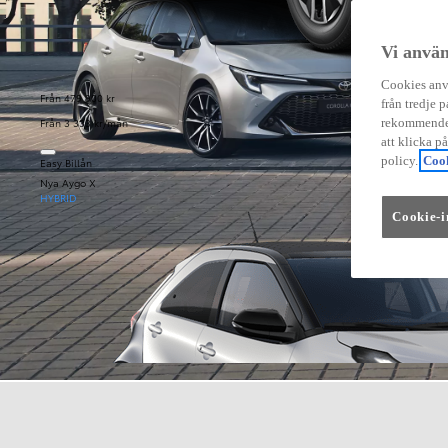
Vi använ
Cookies anvä
Från 479 900 kr
från tredje p
Från 3 333 kr/mån
rekommender
att klicka p
policy.
Cook
Easy Billån
Nya Aygo X
HYBRID
Cookie-i