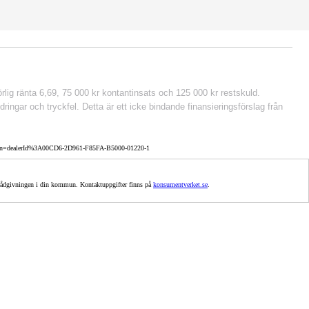
lig ränta 6,69, 75 000 kr kontantinsats och 125 000 kr restskuld.
ringar och tryckfel. Detta är ett icke bindande finansieringsförslag från
cation=dealerId%3A00CD6-2D961-F85FA-B5000-01220-1
uldrådgivningen i din kommun. Kontaktuppgifter finns på
konsumentverket.se
.