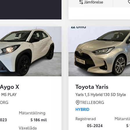
Jämförelse
Från 350 900 kr
Från 3 450 kr/mån
 Aygo X
Toyota Yaris
Easy Billån
Nya GR GT
0 M5 PLAY
Yaris 1,5 Hybrid 130 5D Style
The soul lives on
BORG
TRELLEBORG
HYBRID
Mätarställning
Registrerad
Mätarstä
2023
5 186 mil
05-2024
5 
Växellåda