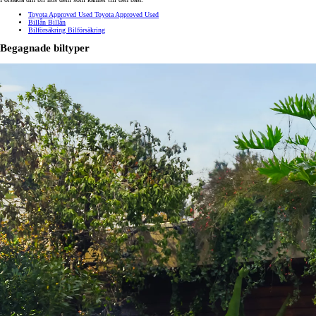
Toyota Approved Used
Toyota Approved Used
Billån
Billån
Bilförsäkring
Bilförsäkring
Begagnade biltyper
Från 852 900 kr