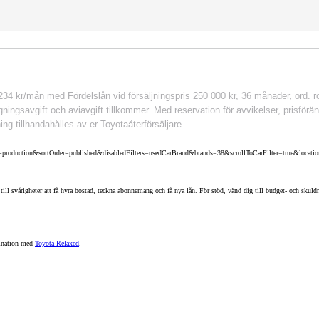
 kr/mån med Fördelslån vid försäljningspris 250 000 kr, 36 månader, ord. rör
ingsavgift och aviavgift tillkommer. Med reservation för avvikelser, prisföränd
ing tillhandahålles av er Toyotaåterförsäljare.
cEnv=production&sortOrder=published&disabledFilters=usedCarBrand&brands=38&scrollToCarFilter=true&lo
 till svårigheter att få hyra bostad, teckna abonnemang och få nya lån. För stöd, vänd dig till budget- och sk
bination med
Toyota Relaxed
.