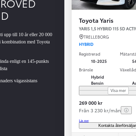
PROVED
ED
Toyota Yaris
YARIS 1,5 HYBRID 115 5D AC
i upp till 10 år eller 20 000
TRELLEBORG
 i kombination med Toyota
HYBRID
Registrerad
Mätarstä
Från 324 900 kr
10-2025
5
nda enligt en 145-punkts
Från 3 194 kr/mån
ista
Bränsle
Växellå
Hybrid
Toyota C-HR
naders vägassistans
Bensin
A
HYBRID & LADDHYBRID
Visa mer
269 000 kr
Från 3 230 kr/mån
Läs mer
Kontakta återförsälja