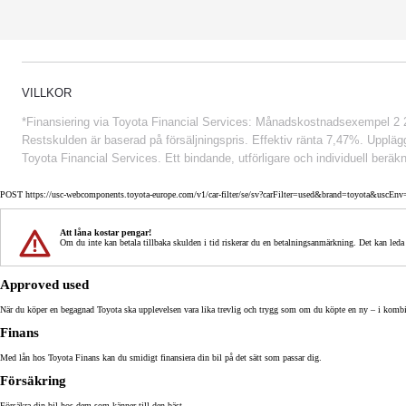
VILLKOR
*Finansiering via Toyota Financial Services: Månadskostnadsexempel 2 234
Restskulden är baserad på försäljningspris. Effektiv ränta 7,47%. Uppläggn
Toyota Financial Services. Ett bindande, utförligare och individuell beräkn
POST https://usc-webcomponents.toyota-europe.com/v1/car-filter/se/sv?carFilter=used&brand=toyota&us
Att låna kostar pengar!
Om du inte kan betala tillbaka skulden i tid riskerar du en betalningsanmärkning. Det kan leda
Approved used
När du köper en begagnad Toyota ska upplevelsen vara lika trevlig och trygg som om du köpte en ny – i kom
Finans
Med lån hos Toyota Finans kan du smidigt finansiera din bil på det sätt som passar dig.
Försäkring
Försäkra din bil hos dem som känner till den bäst.