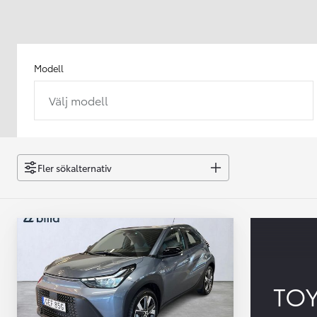
Modell
Välj modell
Från 238 900 kr
Från 2 349 kr/mån
Easy Billån
GR Yaris
Fler sökalternativ
BENSIN
TO