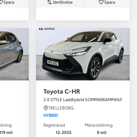
Spara
Jämförelse
Spara
Toyota Professio
När varje jobb r
Toyota C-HR
2.0 STYLE Laddhybrid SOMMARKAMPANJ!
TRELLEBORG
HYBRID
llning
Registrerad
Mätarställning
119 mil
12-2025
0 mil