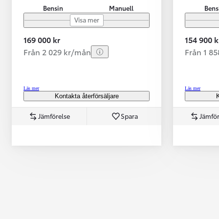
Bensin
Manuell
Bens
Visa mer
169 000 kr
154 900 k
Från 2 029 kr/mån
Från 1 8
Läs mer
Läs mer
Kontakta återförsäljare
K
Jämförelse
Spara
Jämför