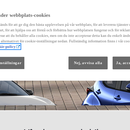
der webbplats-cookies
nds för att ge dig den bästa upplevelsen på vår webbplats, för att leverera tjänster
art, för att hjälpa oss att förstå och förbättra hur webbplatsen fungerar och för reklam
Från 569 900 kr
ar att du behåller alla cookies, men om du inte accepterar detta kan du enkelt än
Från 3 958 kr/mån
å alternativet för cookie-inställningar nedan. Fullständig information finns i vår coo
ie-policy
Yaris
HYBRID
nställningar
Nej, avvisa alla
Ja, acc