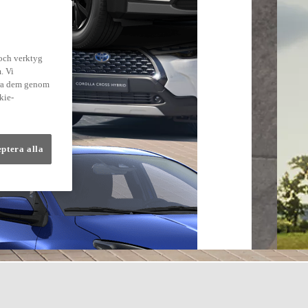
 och verktyg
. Vi
dra dem genom
kie-
eptera alla