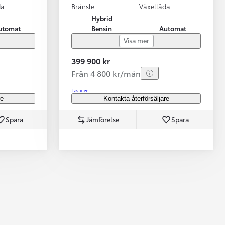
da
Bränsle
Växellåda
Hybrid
utomat
Bensin
Automat
Visa mer
399 900 kr
Från 4 800 kr/mån
Läs mer
re
Kontakta återförsäljare
Spara
Jämförelse
Spara