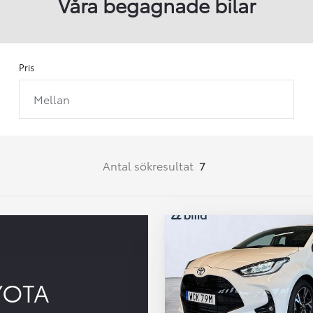
Våra begagnade bilar
Pris
Mellan
Från 257 900 kr
Från 2 535 kr/mån
Easy Billån
Corolla
Antal sökresultat
7
HYBRID
YOTA