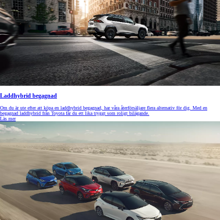
Laddhybrid begagnad
Om du är ute efter att köpa en laddhybrid begagnad, har våra återförsäljare flera alternativ för dig. Med en
begagnad laddhybrid från Toyota får du ett lika tryggt som roligt bilägande.
Läs mer