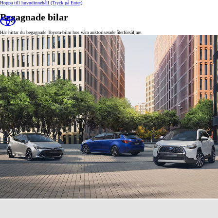
Hoppa till huvudinnehåll
(Tryck på Enter)
Begagnade bilar
Här hittar du begagnade Toyota-bilar hos våra auktoriserade återförsäljare.