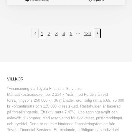
...
1
2
3
4
5
133
Previous page
Next page
VILLKOR
*Finansiering via Toyota Financial Services:
Månadskostnadsexempel 2 234 kr/mån med Fördelslån vid
försäljningspris 250 000 kr, 36 månader, ord. rörlig ränta 6,69, 75 000
kr kontantinsats och 125 000 kr restskuld. Restskulden är baserad
på försäljningspris. Effektiv ränta 7,47%. Uppläggningsavgift och
aviavgift tillkommer. Med reservation för avvikelser, prisförändringar
och tryckfel. Detta är ett icke bindande finansieringsförslag från
Toyota Financial Services. Ett bindande, utförligare och individuell