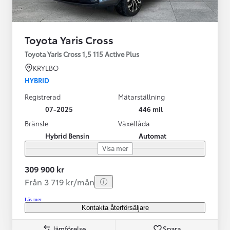
Toyota Yaris Cross
Toyota Yaris Cross 1,5 115 Active Plus
KRYLBO
HYBRID
Registrerad
Mätarställning
07-2025
446 mil
Bränsle
Växellåda
Hybrid Bensin
Automat
Visa mer
309 900 kr
Från 3 719 kr/mån
Läs mer
Kontakta återförsäljare
Jämförelse
Spara