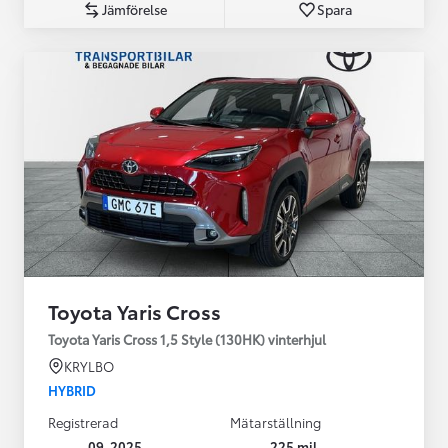
Jämförelse
Spara
Toyota Yaris Cross
Toyota Yaris Cross 1,5 Style (130HK) vinterhjul
KRYLBO
HYBRID
Registrerad
Mätarställning
09-2025
225 mil