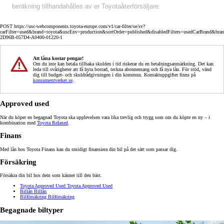
beräkning tillhandahålles av er Toyotaåterförsäljare.
POST https://usc-webcomponents.toyota-europe.com/v1/car-filter/se/sv?
carFilter=used&brand=toyota&uscEnv=production&sortOrder=published&disabledFilters=usedCarBrand&bra
2D96B-057D4-A0400-01220-1
Att låna kostar pengar!
Om du inte kan betala tillbaka skulden i tid riskerar du en betalningsanmärkning. Det kan
leda till svårigheter att få hyra bostad, teckna abonnemang och få nya lån. För stöd, vänd
dig till budget- och skuldrådgivningen i din kommun. Kontaktuppgifter finns på
konsumentverket.se
.
Approved used
När du köper en begagnad Toyota ska upplevelsen vara lika trevlig och trygg som om du köpte en ny – i
kombination med
Toyota Relaxed
.
Finans
Med lån hos Toyota Finans kan du smidigt finansiera din bil på det sätt som passar dig.
Försäkring
Försäkra din bil hos dem som känner till den bäst.
Toyota Approved Used
Toyota Approved Used
Billån
Billån
Bilförsäkring
Bilförsäkring
Begagnade biltyper