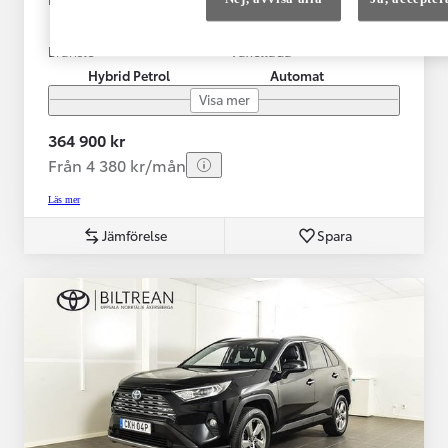
07-2023
1 256 mil
Bränsle
Växellåda
Hybrid Petrol
Automat
Visa mer
364 900 kr
Från 4 380 kr/mån
Läs mer
Jämförelse
Spara