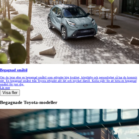
Begagnad småbil
Om du letar efter en begagnad småbil som erbjuder hög kvalitet, körglädje och personlighet så har du kommit
rätt. En begagnad småbil från Toyota erbjuder allt det och mycket därtill. Kolla själv för att hitta en begagnad
småbil för just dig.
Läs mer
Visa fler
Begagnade Toyota-modeller