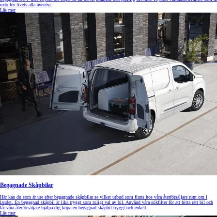
redo för livets alla äventyr.
Läs mer
Begagnade Skåpbilar
Här kan du som är ute efter begagnade skåpbilar se vilket utbud som finns hos våra återförsäljare runt om i
landet. En begagnad skåpbil är lika tryggt som roligt val av bil. Använd våra sökfilter för att hitta rätt bil och
låt våra återförsäljare hjälpa dig köpa en begagnad skåpbil tryggt och enkelt.
Läs mer