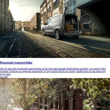
Begagnade transportbilar
Om du letar efter begagnade transportbilar så har våra auktoriserade återförsäljare modeller i en mängd olika
storlekar. Förutom en begagnad transportbil av hög kvalitet får du en smidig bilaffär som du kan känna dig
trygg med.
Läs mer