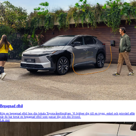
Begagnad elbil
Köp en begagnad elbil hos din lokala Toyota-återförsäljare. Vi hjälper dig till en trygg, enkel och prisvärd affär
när du har hittat en begagnad elbil som passar dig och din livsstil.
Läs mer