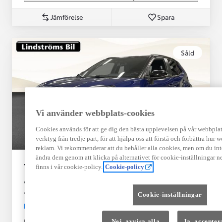
Jämförelse
Spara
Såld
Vi använder webbplats-cookies
Cookies används för att ge dig den bästa upplevelsen på vår webbplats,
verktyg från tredje part, för att hjälpa oss att förstå och förbättra hur
reklam. Vi rekommenderar att du behåller alla cookies, men om du int
ändra dem genom att klicka på alternativet för cookie-inställningar n
Toyota Yaris Cross
finns i vår cookie-policy.
Cookie-policy
Adventure AWD-i Bi-Tone 1.5 116hk V-Hjul Drag JBL
BORÅS
Cookie-inställningar
HYBRID
Registrerad
Mätarställning
Nej, avvisa alla
Ja, accepter