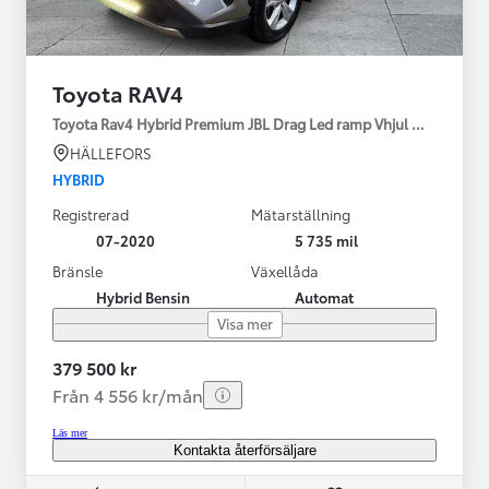
Toyota RAV4
Toyota Rav4 Hybrid Premium JBL Drag Led ramp Vhjul motorv
HÄLLEFORS
HYBRID
Registrerad
Mätarställning
07-2020
5 735 mil
Bränsle
Växellåda
Hybrid Bensin
Automat
Visa mer
379 500 kr
Från 4 556 kr/mån
Läs mer
Kontakta återförsäljare