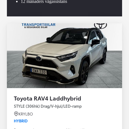
12 månaders vägassistans
Toyota RAV4 Laddhybrid
STYLE (306hk) Drag/V-hjul/LED-ramp
KRYLBO
HYBRID