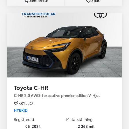
Jämförelse
Spara
Toyota C-HR
C-HR 2.0 AWD-i executive premier edition V-Hjul
KRYLBO
HYBRID
Registrerad
Mätarställning
05-2024
2 368 mil