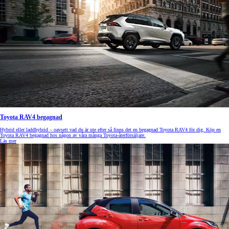
Toyota RAV4 begagnad
Hybrid eller laddhybrid – oavsett vad du är ute efter så finns det en begagnad Toyota RAV4 för dig. Köp en
Toyota RAV4 begagnad hos någon av våra många Toyota-återförsäljare.
Läs mer