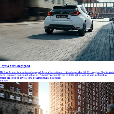
Toyota Yaris begagnad
Här kan du som är ute efter en begagnad Toyota Yaris söka och hitta din perfekta bil. En begagnad Toyota Yaris
är ett lika tryggt som roligt val av bil. Använd våra sökfilter för att hitta rätt bil och låt våra återförsäljare
hjälpa dig köpa en Toyota Yaris begagnad tryggt och enkelt.
Läs mer