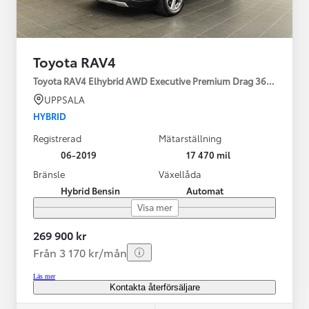
Toyota RAV4
Toyota RAV4 Elhybrid AWD Executive Premium Drag 360-kamera 
UPPSALA
HYBRID
Registrerad
Mätarställning
06-2019
17 470 mil
Bränsle
Växellåda
Hybrid Bensin
Automat
Visa mer
269 900 kr
Från 3 170 kr/mån
Läs mer
Kontakta återförsäljare