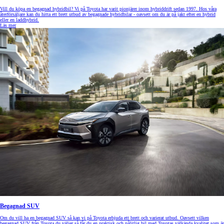
Vill du köpa en begagnad hybridbil? Vi på Toyota har varit pionjärer inom hybriddrift sedan 1997. Hos våra
återförsäljare kan du hitta ett brett utbud av begagnade hybridbilar - oavsett om du är på jakt efter en hybrid
eller en laddhybrid.
Läs mer
Begagnad SUV
Om du vill ha en begagnad SUV så kan vi på Toyota erbjuda ett brett och varierat utbud. Oavsett vilken
begagnad SUV från Toyota du väljer så får du en praktisk och pålitlig bil med Toyotas välkända kvalitet som är