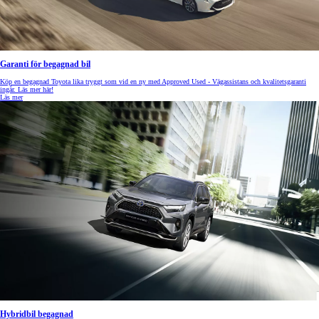
Garanti för begagnad bil
Köp en begagnad Toyota lika tryggt som vid en ny med Approved Used - Vägassistans och kvalitetsgaranti
ingår. Läs mer här!
Läs mer
Hybridbil begagnad