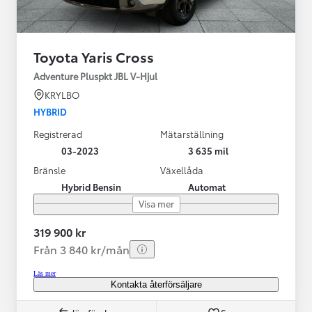
Toyota Yaris Cross
Adventure Pluspkt JBL V-Hjul
KRYLBO
HYBRID
Registrerad
Mätarställning
03-2023
3 635 mil
Bränsle
Växellåda
Hybrid Bensin
Automat
Visa mer
319 900 kr
Från 3 840 kr/mån
Läs mer
Kontakta återförsäljare