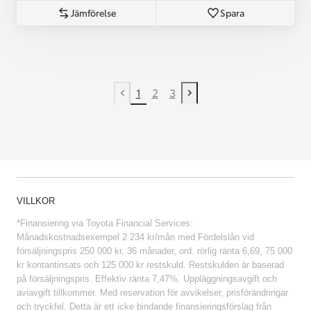
Jämförelse
Spara
1
2
3
Previous page
Next page
VILLKOR
*Finansiering via Toyota Financial Services:
Månadskostnadsexempel 2 234 kr/mån med Fördelslån vid
försäljningspris 250 000 kr, 36 månader, ord. rörlig ränta 6,69, 75 000
kr kontantinsats och 125 000 kr restskuld. Restskulden är baserad
på försäljningspris. Effektiv ränta 7,47%. Uppläggningsavgift och
aviavgift tillkommer. Med reservation för avvikelser, prisförändringar
och tryckfel. Detta är ett icke bindande finansieringsförslag från