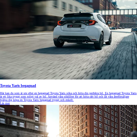
Toyota Yaris begagnad
Här kan du som är ute efter en begagnad Toyota Yaris söka och hitta din perfekta bil. En begagnad Toyota Yaris
är ett lika tryggt som roligt val av bil. Använd våra sökfilter för att hitta rätt bil och låt våra återförsäljare
hjälpa dig köpa en Toyota Yaris begagnad tryggt och enkelt.
Läs mer