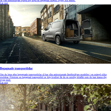
låt våra återförsäljare hjälpa dig köpa en begagnad skåpbil tryggt och enkelt.
Läs mer
Begagnade transportbilar
Om du letar efter begagnade transportbilar så har våra auktoriserade återförsäljare modeller i en mängd olika
storlekar. Förutom en begagnad transportbil av hög kvalitet får du en smidig bilaffär som du kan känna dig
trygg med.
Läs mer