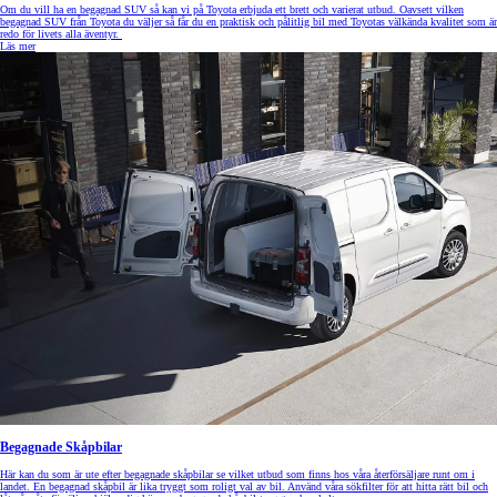
Om du vill ha en begagnad SUV så kan vi på Toyota erbjuda ett brett och varierat utbud. Oavsett vilken
begagnad SUV från Toyota du väljer så får du en praktisk och pålitlig bil med Toyotas välkända kvalitet som är
redo för livets alla äventyr.
Läs mer
Begagnade Skåpbilar
Här kan du som är ute efter begagnade skåpbilar se vilket utbud som finns hos våra återförsäljare runt om i
landet. En begagnad skåpbil är lika tryggt som roligt val av bil. Använd våra sökfilter för att hitta rätt bil och