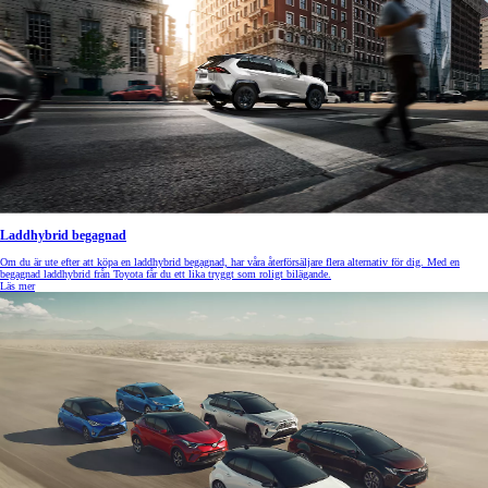
Laddhybrid begagnad
Om du är ute efter att köpa en laddhybrid begagnad, har våra återförsäljare flera alternativ för dig. Med en
begagnad laddhybrid från Toyota får du ett lika tryggt som roligt bilägande.
Läs mer