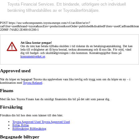
Toyota Financial Services. Ett bindande, utförligare och individuell
beräkning tillhandahålles av er Toyotaåterförsäljare.
POST https://usc-webcomponents.toyota-europe.com/v1/car-filter/se/sv?
carFilter=used&brand=toyota&uscEnv=production&sortOrder=published&disabledFilters=usedCarBrand&bra
2D98F-74AB2-2E400-01200-1
Att låna kostar pengar!
Om du inte kan betala tillbaka skulden i tid riskerar du en betalningsanmärkning. Det kan
leda till svårigheter att få hyra bostad, teckna abonnemang och få nya lån. För stöd, vänd
dig till budget- och skuldrådgivningen i din kommun. Kontaktuppgifter finns på
konsumentverket.se
.
Approved used
När du köper en begagnad Toyota ska upplevelsen vara lika trevlig och trygg som om du köpte en ny – i
kombination med
Toyota Relaxed
.
Finans
Med lån hos Toyota Finans kan du smidigt finansiera din bil på det sätt som passar dig.
Försäkring
Försäkra din bil hos dem som känner till den bäst.
Toyota Approved Used
Toyota Approved Used
Billån
Billån
Bilförsäkring
Bilförsäkring
Begagnade biltyper