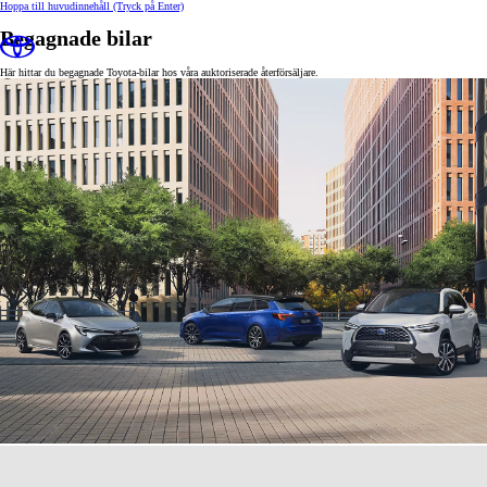
Hoppa till huvudinnehåll
(Tryck på Enter)
Begagnade bilar
Här hittar du begagnade Toyota-bilar hos våra auktoriserade återförsäljare.