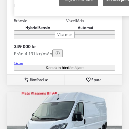
Registrerad
Mätarställning
10-2025
593 mil
Bränsle
Växellåda
Hybrid Bensin
Automat
Visa mer
349 000 kr
Från 4 191 kr/mån
Läs mer
Kontakta återförsäljare
Jämförelse
Spara