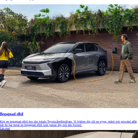
Begagnad elbil
Köp en begagnad elbil hos din lokala Toyota-återförsäljare. Vi hjälper dig till en trygg, enkel och prisvärd affär
när du har hittat en begagnad elbil som passar dig och din livsstil.
Läs mer