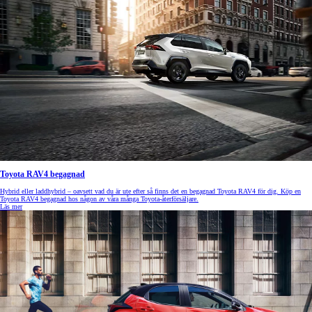
Toyota RAV4 begagnad
Hybrid eller laddhybrid – oavsett vad du är ute efter så finns det en begagnad Toyota RAV4 för dig. Köp en
Toyota RAV4 begagnad hos någon av våra många Toyota-återförsäljare.
Läs mer