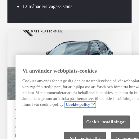
12 månaders vägassistans
Vi använder webbplats-cookies
Cookies används för att ge dig den bästa upplevelsen på vår webbplats,
verktyg från tredje part, för att hjälpa oss att förstå och förbättra hur
reklam. Vi rekommenderar att du behåller alla cookies, men om du int
ändra dem genom att klicka på alternativet för cookie-inställningar n
finns i vår cookie-policy.
Cookie-policy
Toyota Yaris Cross
1.5 Style
Cookie-inställningar
ULRICEHAMN
HYBRID
Nej, avvisa alla
Ja, accepter