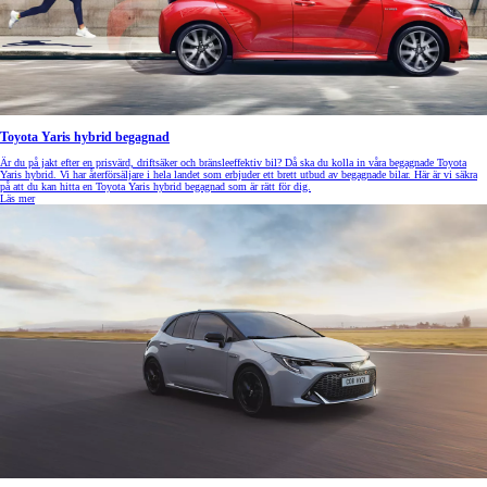
Toyota Yaris hybrid begagnad
Är du på jakt efter en prisvärd, driftsäker och bränsleeffektiv bil? Då ska du kolla in våra begagnade Toyota
Yaris hybrid. Vi har återförsäljare i hela landet som erbjuder ett brett utbud av begagnade bilar. Här är vi säkra
på att du kan hitta en Toyota Yaris hybrid begagnad som är rätt för dig.
Läs mer