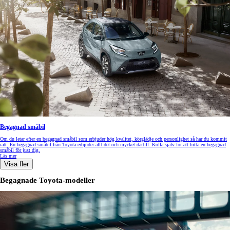
Begagnad småbil
Om du letar efter en begagnad småbil som erbjuder hög kvalitet, körglädje och personlighet så har du kommit
rätt. En begagnad småbil från Toyota erbjuder allt det och mycket därtill. Kolla själv för att hitta en begagnad
småbil för just dig.
Läs mer
Visa fler
Begagnade Toyota-modeller