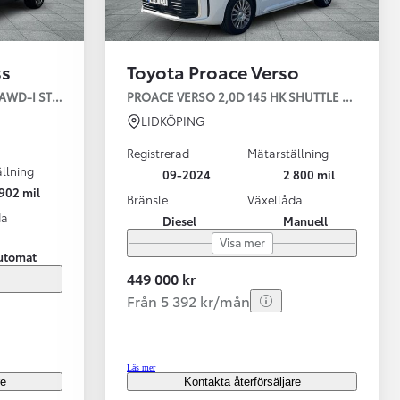
ss
Toyota Proace Verso
AWD-I STYLE PLUSPAKET
PROACE VERSO 2,0D 145 HK SHUTTLE KOMFOR
LIDKÖPING
Registrerad
Mätarställning
llning
09-2024
2 800 mil
902 mil
Bränsle
Växellåda
da
Diesel
Manuell
Visa mer
utomat
449 000 kr
Från 5 392 kr/mån
Läs mer
re
Kontakta återförsäljare