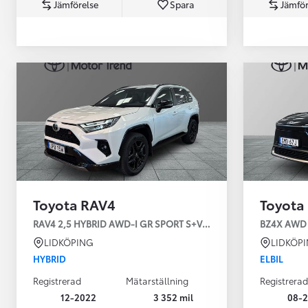
Jämförelse
Spara
Jämför
Från 360 900 kr
Från 3 548 kr/mån
Toyota RAV4
Toyota
Easy Billån
Toyota GR Supra
RAV4 2,5 HYBRID AWD-I GR SPORT S+V-HJUL
BZ4X AWD 
BENSIN
LIDKÖPING
LIDKÖP
HYBRID
ELBIL
Registrerad
Mätarställning
Registrerad
12-2022
3 352 mil
08-