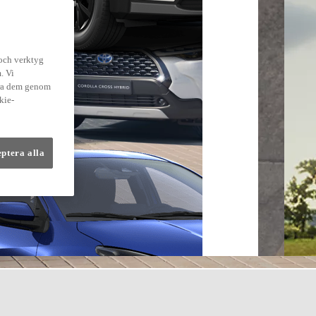
 och verktyg
. Vi
dra dem genom
kie-
eptera alla