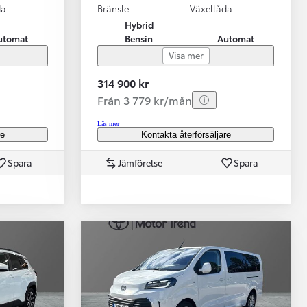
da
Bränsle
Växellåda
Hybrid
utomat
Bensin
Automat
Visa mer
314 900 kr
Från 3 779 kr/mån
Läs mer
re
Kontakta återförsäljare
Spara
Jämförelse
Spara