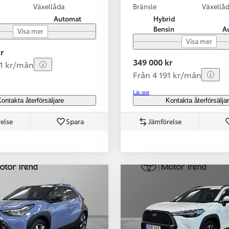
Växellåda
Bränsle
Växellå
Automat
Hybrid
Bensin
A
Visa mer
Visa mer
r
349 000 kr
31 kr/mån
Från 4 191 kr/mån
Läs mer
ontakta återförsäljare
Kontakta återförsälja
else
Spara
Jämförelse