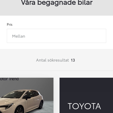
Våra begagnade bilar
Pris
Mellan
Från 257 900 kr
Från 2 535 kr/mån
Easy Billån
Corolla
Antal sökresultat
13
HYBRID
TOYOTA