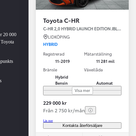
Toyota C-HR
C-HR 2,0 HYBRID LAUNCH EDITION JBL NAVI BI
er 20 000
LIDKÖPING
 Toyota
HYBRID
Registrerad
Mätarställning
Vi har Sveriges mest nöjda biläg
Nya elbil
11-2019
11 281 mil
-punkts
Läs mer
Elbilar f
Bränsle
Växellåda
Hybrid
s
Bensin
Automat
Visa mer
229 000 kr
Från 2 750 kr/mån
Läs mer
Kontakta återförsäljare