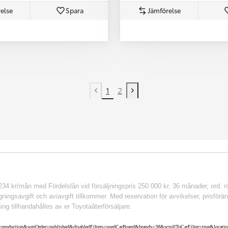
else
Spara
Jämförelse
1
2
Previous page
Next page
 kr/mån med Fördelslån vid försäljningspris 250 000 kr, 36 månader, ord. rör
ingsavgift och aviavgift tillkommer. Med reservation för avvikelser, prisföränd
ing tillhandahålles av er Toyotaåterförsäljare.
cEnv=production&sortOrder=published&disabledFilters=usedCarBrand&brands=38&scrollToCarFilter=true&lo