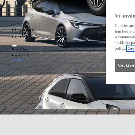
Vi använ
Cookies anvä
Från 479 900 kr
från tredje p
Från 3 333 kr/mån
rekommender
att klicka p
policy.
Cook
Easy Billån
Nya Aygo X
HYBRID
Cookie-i