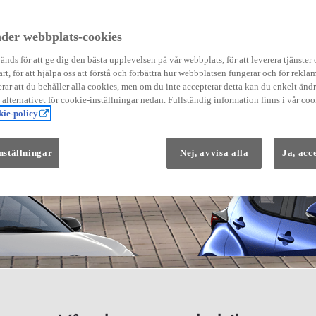
der webbplats-cookies
nds för att ge dig den bästa upplevelsen på vår webbplats, för att leverera tjänster
art, för att hjälpa oss att förstå och förbättra hur webbplatsen fungerar och för reklam
Från 569 900 kr
ar att du behåller alla cookies, men om du inte accepterar detta kan du enkelt än
Från 3 958 kr/mån
å alternativet för cookie-inställningar nedan. Fullständig information finns i vår coo
ie-policy
Yaris
HYBRID
nställningar
Nej, avvisa alla
Ja, acc