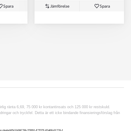
Spara
Jämförelse
Spara
lig ränta 6,69, 75 000 kr kontantinsats och 125 000 kr restskuld.
ringar och tryckfel. Detta är ett icke bindande finansieringsförslag från
cation=dealerId%3A00CD6-2D991-E7D7E-05400-01220-1