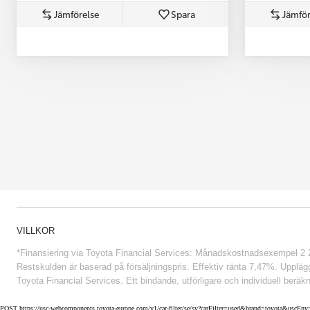
Jämförelse
Spara
Jämför
Från 852 900 kr
VILLKOR
*Finansiering via Toyota Financial Services: Månadskostnadsexempel 2 234
Restskulden är baserad på försäljningspris. Effektiv ränta 7,47%. Uppläggn
Toyota Financial Services. Ett bindande, utförligare och individuell beräkn
POST https://usc-webcomponents.toyota-europe.com/v1/car-filter/se/sv?carFilter=used&brand=toyota&us