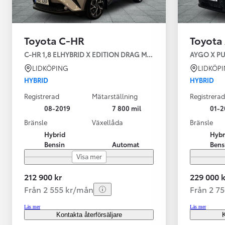
Toyota C-HR
Toyota
C-HR 1,8 ELHYBRID X EDITION DRAG MV S+V-HJUL
AYGO X P
LIDKÖPING
LIDKÖP
HYBRID
HYBRID
Registrerad
Mätarställning
Registrerad
08-2019
7 800 mil
01-2
Bränsle
Växellåda
Bränsle
Hybrid
Hybr
Bensin
Automat
Bens
Visa mer
212 900 kr
229 000 k
Från 2 555 kr/mån
Från 2 7
Läs mer
Läs mer
Kontakta återförsäljare
K