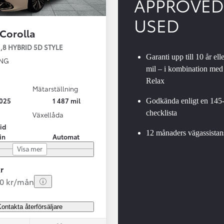
APPROVED
USED
 Corolla
,8 HYBRID 5D STYLE
Garanti upp till 10 år ell
ING
mil – i kombination med
Relax
Mätarställning
Från 324 900 kr
025
1 487 mil
Godkända enligt en 145
Från 3 194 kr/mån
checklista
Växellåda
id
Toyota C-HR
12 månaders vägassistan
in
Automat
HYBRID & LADDHYBRID
Visa mer
r
00 kr/mån
ontakta återförsäljare