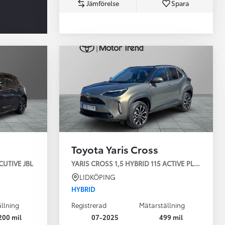
Jämförelse
Spara
Toyota Professio
När varje jobb r
Toyota Yaris Cross
CUTIVE JBL
YARIS CROSS 1,5 HYBRID 115 ACTIVE PLUS SÄKE
LIDKÖPING
HYBRID
llning
Registrerad
Mätarställning
200 mil
07-2025
499 mil