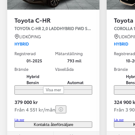
Toyota C-HR
Toyota
TOYOTA C-HR 2,0 LADDHYBRID FWD STYLE TEKNIKPAKET B
COROLLA 1
LIDKÖPING
LIDKÖP
HYBRID
HYBRID
Registrerad
Mätarställning
Registrerad
01-2025
793 mil
10-2
Bränsle
Växellåda
Bränsle
Från 599 900 kr
Hybrid
Hybr
Nya Corolla Cross
Bensin
Automat
Bens
HYBRID
Visa mer
379 000 kr
324 900 k
Från 4 551 kr/mån
Från 3 9
Läs mer
Läs mer
Kontakta återförsäljare
K