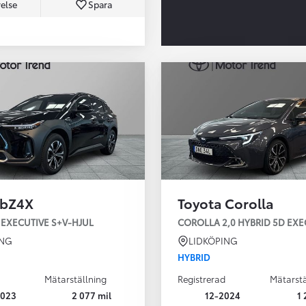
else
Spara
Från 350 900 kr
Från 3 450 kr/mån
 bZ4X
Toyota Corolla
Easy Billån
Nya GR GT
EXECUTIVE S+V-HJUL
COROLLA 2,0 HYBRID 5D EXE
The soul lives on
ING
LIDKÖPING
HYBRID
Mätarställning
Registrerad
Mätarstä
2023
2 077 mil
12-2024
1 