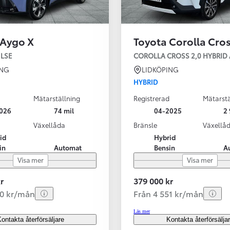
 Aygo X
Toyota Corolla Cro
ULSE
COROLLA CROSS 2,0 HYBRID 
ING
LIDKÖPING
HYBRID
Mätarställning
Registrerad
Mätarstä
026
74 mil
04-2025
2 
Växellåda
Bränsle
Växellå
id
Hybrid
in
Automat
Bensin
A
Visa mer
Visa mer
r
379 000 kr
50 kr/mån
Från 4 551 kr/mån
Läs mer
ontakta återförsäljare
Kontakta återförsälja