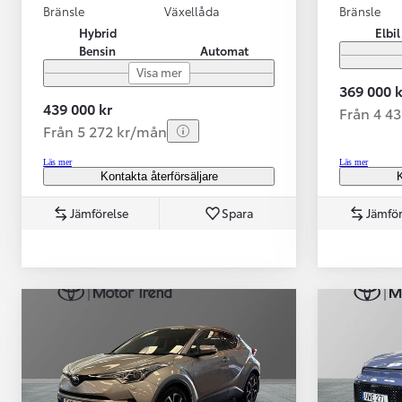
Bränsle
Växellåda
Bränsle
Hybrid
Elbil
Bensin
Automat
Visa mer
369 000 k
439 000 kr
Från 4 4
Från 5 272 kr/mån
Läs mer
Läs mer
Kontakta återförsäljare
K
Jämförelse
Spara
Jämför