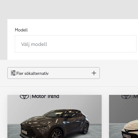
Modell
Välj modell
Från 238 900 kr
Från 2 349 kr/mån
Easy Billån
GR Yaris
Fler sökalternativ
BENSIN