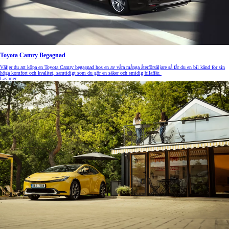
Toyota Camry Begagnad
Väljer du att köpa en Toyota Camry begagnad hos en av våra många återförsäljare så får du en bil känd för sin
höga komfort och kvalitet, samtidigt som du gör en säker och smidig bilaffär.
Läs mer