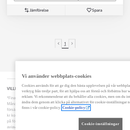
Jämförelse
Spara
1
Previous page
Next page
Vi använder webbplats-cookies
Cookies används för att ge dig den bästa upplevelsen på vår webbplats,
VILLKOR
verktyg från tredje part, för att hjälpa oss att förstå och förbättra hu
reklam. Vi rekommenderar att du behåller alla cookies, men om du int
*Finansiering via Toyota Financial Services:
ändra dem genom att klicka på alternativet för cookie-inställningar 
Månadskostnadsexempel 2 234 kr/mån med Fördelslån vid
finns i vår cookie-policy.
Cookie-policy
försäljningspris 250 000 kr, 36 månader, ord. rörlig ränta 6,69, 75 000
kr kontantinsats och 125 000 kr restskuld. Restskulden är baserad
på försäljningspris. Effektiv ränta 7,47%. Uppläggningsavgift och
Cookie-inställningar
aviavgift tillkommer. Med reservation för avvikelser, prisförändringar