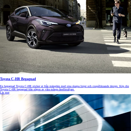
Toyota C-HR Begagnad
En begagnad Toyota C-HR sticker ut från mängden med sina skarpa linjer och coupéliknande design. Köp din
Toyota C-HR begagnad från någon av våra många återförsäljare.
Läs mer