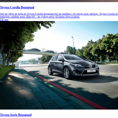
Toyota Corolla Begagnad
Om du väljer att köpa en Toyota Corolla begagnad blir du medlem i ett riktigt stort sällskap. Toyota Corolla är
nämligen världens mest sålda bil – ett tydligt bevis på bilens höga kvalitet.
Läs mer
Toyota Auris Begagnad