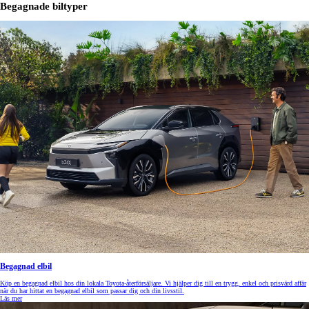
Begagnade biltyper
Begagnad elbil
Köp en begagnad elbil hos din lokala Toyota-återförsäljare. Vi hjälper dig till en trygg, enkel och prisvärd affär
när du har hittat en begagnad elbil som passar dig och din livsstil.
Läs mer