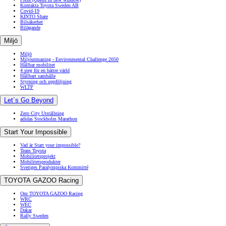
Kontakta Toyota Sweden AB
Covid-19
KINTO Share
Bilsäkerhet
Bilägande
Miljö
Miljö
Miljöutmaning - Environmental Challenge 2050
Hållbar mobilitet
4 steg för en bättre värld
Hållbart samhälle
Styrning och uppföljning
WLTP
Let´s Go Beyond
Zero City Utställning
adidas Stockholm Marathon
Start Your Impossible
Vad är Start your impossible?
Team Toyota
Mobilitetsprojekt
Mobilitetsprodukter
Sveriges Paralympiska Kommitté
TOYOTA GAZOO Racing
Om TOYOTA GAZOO Racing
WRC
WEC
Dakar
Rally Sweden