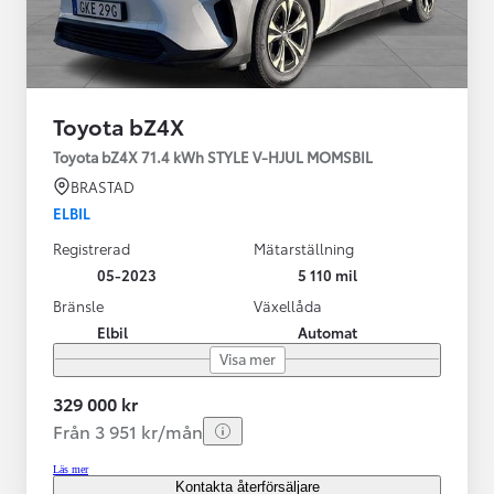
Toyota bZ4X
Toyota bZ4X 71.4 kWh STYLE V-HJUL MOMSBIL
BRASTAD
ELBIL
Registrerad
Mätarställning
05-2023
5 110 mil
Bränsle
Växellåda
Elbil
Automat
Visa mer
329 000 kr
Från 3 951 kr/mån
Läs mer
Kontakta återförsäljare