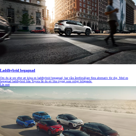
Laddhybrid begagnad
Om du är ute efter att köpa en laddhybrid begagnad, har våra återförsäljare flera alternativ för dig. Med en
begagnad laddhybrid från Toyota får du ett lika tryggt som roligt bilägande.
Läs mer