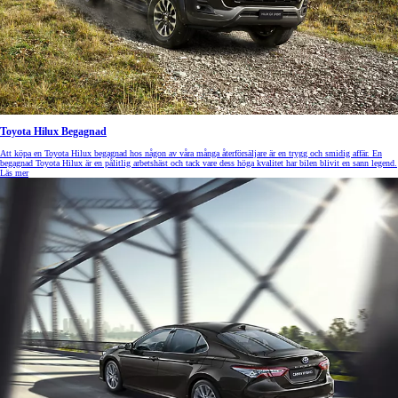
Toyota Hilux Begagnad
Att köpa en Toyota Hilux begagnad hos någon av våra många återförsäljare är en trygg och smidig affär. En
begagnad Toyota Hilux är en pålitlig arbetshäst och tack vare dess höga kvalitet har bilen blivit en sann legend.
Läs mer