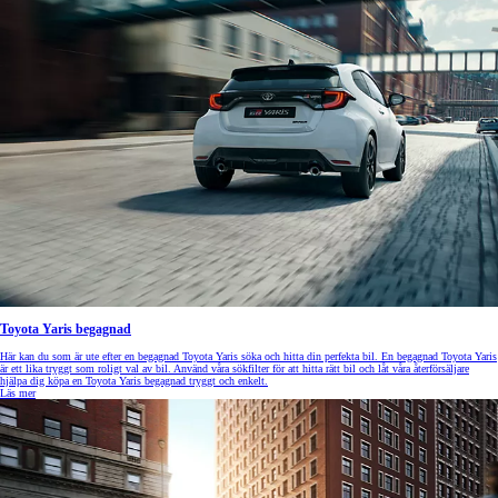
Toyota Yaris begagnad
Här kan du som är ute efter en begagnad Toyota Yaris söka och hitta din perfekta bil. En begagnad Toyota Yaris
är ett lika tryggt som roligt val av bil. Använd våra sökfilter för att hitta rätt bil och låt våra återförsäljare
hjälpa dig köpa en Toyota Yaris begagnad tryggt och enkelt.
Läs mer