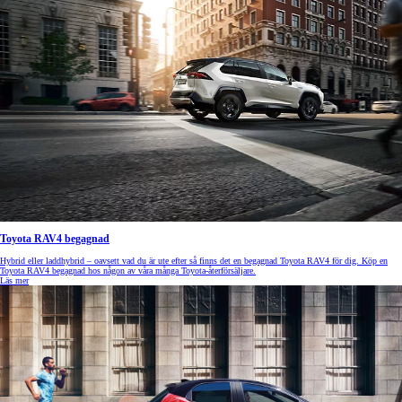
Toyota RAV4 begagnad
Hybrid eller laddhybrid – oavsett vad du är ute efter så finns det en begagnad Toyota RAV4 för dig. Köp en
Toyota RAV4 begagnad hos någon av våra många Toyota-återförsäljare.
Läs mer