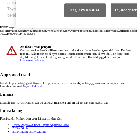
och tryckfel. Detta är ett icke bindande finansieringsförslag från
Toyota Financial Services. Ett bindande, utförligare och individuell
Nej, avvisa alla
Ja, accepter
beräkning tillhandahålles av er Toyotaåterförsäljare.
POST https://usc-webcomponents.toyota-europe.com/v1/car-filter/se/sv?
carFilter=used&brand=toyota&uscEnv=production&sortOrder=published&disabledFilters=usedCarBrand&bran
c3a4-403b-991c-f1bbb8a6d3cb
Att låna kostar pengar!
Om du inte kan betala tillbaka skulden i tid riskerar du en betalningsanmärkning. Det kan
leda till svårigheter att få hyra bostad, teckna abonnemang och få nya lån. För stöd, vänd
dig till budget- och skuldrådgivningen i din kommun. Kontaktuppgifter finns på
konsumentverket.se
.
Approved used
När du köper en begagnad Toyota ska upplevelsen vara lika trevlig och trygg som om du köpte en ny – i
kombination med
Toyota Relaxed
.
Finans
Med lån hos Toyota Finans kan du smidigt finansiera din bil på det sätt som passar dig.
Försäkring
Försäkra din bil hos dem som känner till den bäst.
Toyota Approved Used
Toyota Approved Used
Billån
Billån
Bilförsäkring
Bilförsäkring