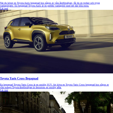
När du köper en Toyota Auris begagnad hos någon av våra återförsäljare, får du en trofast och trygg
vardagshjälte. En begagnad Toyota Auris är en perfekt vardagsbil med det där lilla extra.
Läs mer
Toyota Yaris Cross Begagnad
En begagnad Toyota Yaris Cross är en smidig SUV. Att köpa en Toyota Yaris Cross begagnad
hos någon av
våra många Toyota-återförsäljare är dessutom en smidig affär.
Läs mer