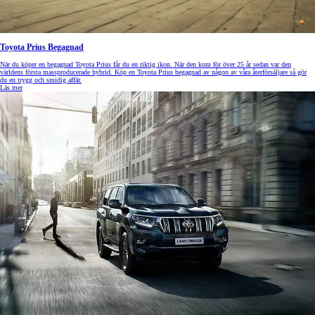
Toyota Prius Begagnad
När du köper en begagnad Toyota Prius får du en riktig ikon. När den kom för över 25 år sedan var den
världens första massproducerade hybrid. Köp en Toyota Prius begagnad av någon av våra återförsäljare så gör
du en trygg och smidig affär.
Läs mer