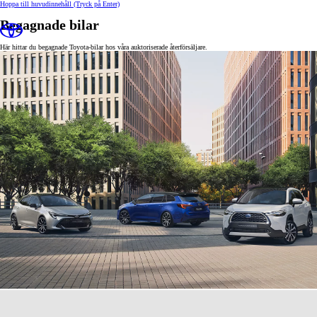
Hoppa till huvudinnehåll
(Tryck på Enter)
Begagnade bilar
Här hittar du begagnade Toyota-bilar hos våra auktoriserade återförsäljare.