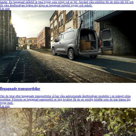
landet. En begagnad skåpbil är lika tryggt som roligt val av bil. Använd våra sökfilter för att hitta rätt bil och
låt våra återförsäljare hjälpa dig köpa en begagnad skåpbil tryggt och enkelt.
Läs mer
Begagnade transportbilar
Om du letar efter begagnade transportbilar så har våra auktoriserade återförsäljare modeller i en mängd olika
storlekar. Förutom en begagnad transportbil av hög kvalitet får du en smidig bilaffär som du kan känna dig
trygg med.
Läs mer