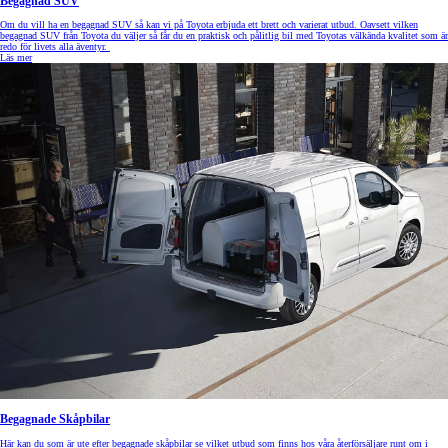
Begagnad SUV
Om du vill ha en begagnad SUV så kan vi på Toyota erbjuda ett brett och varierat utbud. Oavsett vilken
begagnad SUV från Toyota du väljer så får du en praktisk och pålitlig bil med Toyotas välkända kvalitet som är
redo för livets alla äventyr.
Läs mer
Begagnade Skåpbilar
Här kan du som är ute efter begagnade skåpbilar se vilket utbud som finns hos våra återförsäljare runt om i