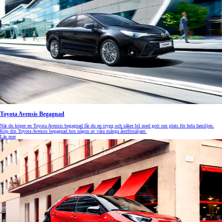
Toyota Avensis Begagnad
När du köper en Toyota Avensis begagnad får du en trygg och säker bil med gott om plats för hela familjen.
Köp din Toyota Avensis begagnad hos någon av våra många återförsäljare.
Läs mer