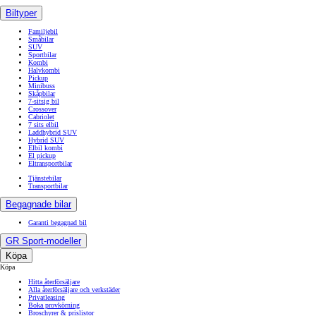
Biltyper
Familjebil
Småbilar
SUV
Sportbilar
Kombi
Halvkombi
Pickup
Minibuss
Skåpbilar
7-sitsig bil
Crossover
Cabriolet
7 sits elbil
Laddhybrid SUV
Hybrid SUV
Elbil kombi
El pickup
Eltransportbilar
Tjänstebilar
Transportbilar
Begagnade bilar
Garanti begagnad bil
GR Sport-modeller
Köpa
Köpa
Hitta återförsäljare
Alla återförsäljare och verkstäder
Privatleasing
Boka provkörning
Broschyrer & prislistor