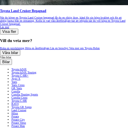
Toyota Land Cruiser Begagnad
När du köper en Toyota Land Cruiser begagnad får du en riktig ikon, känd för sin höga kvalitet och för att
aldrig backa från en utmaning. Kolla in vad våra återförsäljare har att erbjuda när du vill köpa en Toyota Land
Cruiser begagnad.
Läs mer
Visa fler
Vill du veta mer?
Boka en provkörning
Hitta en återförsäljare
Läs en broschyr
Veta mer om Toyota Relax
Våra bilar
Våra bilar
Bilar
Toyota bZ4X
Toyota bZ4X Touring
Toyota C-HR+
Aygo X
Yaris
Yaris Cross
GR Yaris
Corolla
Corolla Touring Sports
Corolla Cross
Toyota C-HR
RAV4
Toyota GR Supra
Land Cruiser
Hilux
Proace
Proace City
Proace Verso
Proace Max