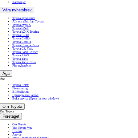
Kampanjer
Våra nyhetsbrev
Toyota nyhetsbrev
Allt om elbil från Toyota
Toyota Aygo X
Toyota bZ4X
Toyota bZ4X Touring
Toyota C-HR
Toyota C-HR+
Toyota Corolla
Toyota Corolla Cross
Toyota GR Yaris
Toyota Land Cruiser
Toyota RAV4
Toyota Yaris
Toyota Yaris Cross
Fler nyhetsbrev
Äga
Äga
Toyota Relax
Finansiering
Bilförsäkring
Uppkopplade tjänster
Boka service
(Opens in new window)
Om Toyota
Om Toyota
Företaget
Om Toyota
The Toyota Way
Historia
Ansvar
Press
(Opens in new window)