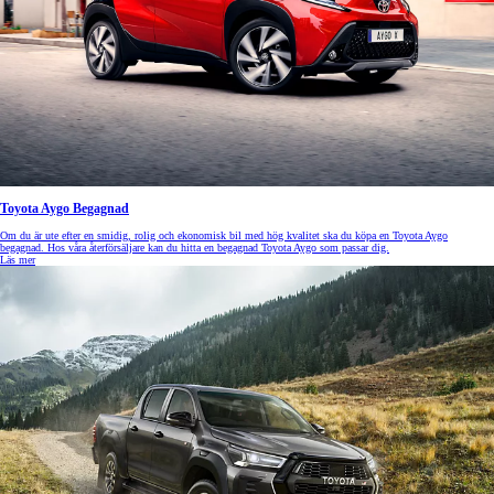
Toyota Aygo Begagnad
Om du är ute efter en smidig, rolig och ekonomisk bil med hög kvalitet ska du köpa en Toyota Aygo
begagnad. Hos våra återförsäljare kan du hitta en begagnad Toyota Aygo som passar dig.
Läs mer