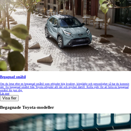
Begagnad småbil
Om du letar efter en begagnad småbil som erbjuder hög kvalitet, körglädje och personlighet så har du kommit
rätt. En begagnad småbil från Toyota erbjuder allt det och mycket därtill. Kolla själv för att hitta en begagnad
småbil för just dig.
Läs mer
Visa fler
Begagnade Toyota-modeller