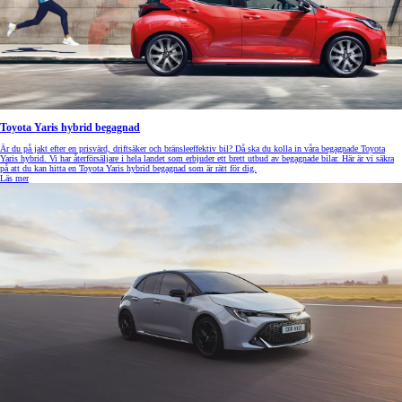
Toyota Yaris hybrid begagnad
Är du på jakt efter en prisvärd, driftsäker och bränsleeffektiv bil? Då ska du kolla in våra begagnade Toyota
Yaris hybrid. Vi har återförsäljare i hela landet som erbjuder ett brett utbud av begagnade bilar. Här är vi säkra
på att du kan hitta en Toyota Yaris hybrid begagnad som är rätt för dig.
Läs mer