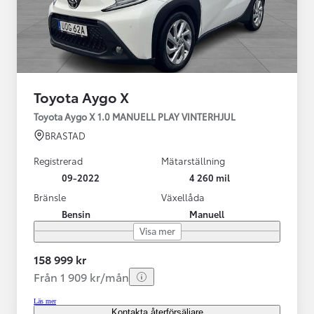
Toyota Aygo X
Toyota Aygo X 1.0 MANUELL PLAY VINTERHJUL
BRASTAD
Registrerad
Mätarställning
09-2022
4 260 mil
Bränsle
Växellåda
Bensin
Manuell
Visa mer
158 999 kr
Från 1 909 kr/mån
Läs mer
Kontakta återförsäljare