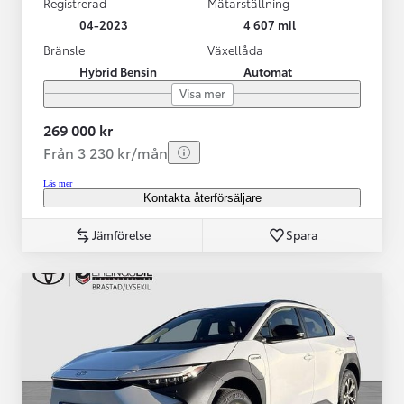
Registrerad
Mätarställning
04-2023
4 607 mil
Bränsle
Växellåda
Hybrid Bensin
Automat
Visa mer
269 000 kr
Från 3 230 kr/mån
Läs mer
Kontakta återförsäljare
Jämförelse
Spara