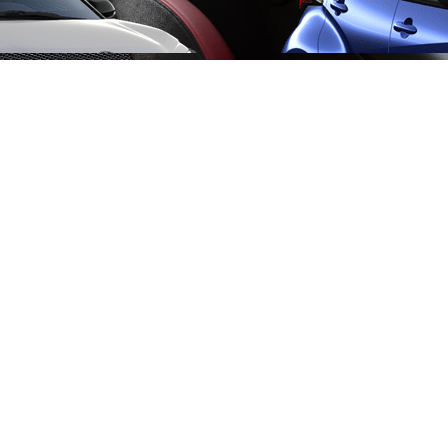
Från 257 900 kr
Från 2 535 kr/mån
Easy Billån
Corolla
HYBRID