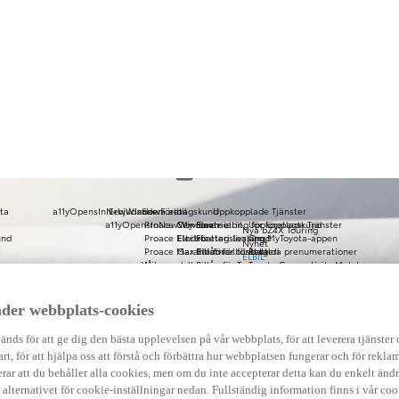
ta
a11yOpensInNewWindow
Erbjudanden
Serva elbil
Företagskund
Uppkopplade Tjänster
a11yOpensInNewWindow
Proace City Electric
Service av elbil
Finansiering för företagskund
Uppkopplade Tjänster
Nya bZ4X Touring
und
Proace Electric
Elbilsbatteri livslängd
Företagsleasing
Om MyToyota-appen
Nyhet
Proace Max Electric
Garanti för elbilsbatteri
Billån för företag
Betalda prenumerationer
ELBIL
Våra modeller
Hilux
Billån för Taxi
Toyota Connectivity Match
Erbjudande tjänstebilar
Tjänstebil
Toyota bZ4X
Om MyToyota-portalen
Erbjudande transportbilar
Toyota bZ4X Touring
Tjänstebilar
Frågor och svar
Toyota C-HR+
Tjänstebilsförare
Avveckling av 2G- och 3G-näten
der webbplats-cookies
Proace City Electric
Egenföretagare
Multimedia
Toyota Proace Electric
Inköpare
Multimedia
nds för att ge dig den bästa upplevelsen på vår webbplats, för att leverera tjänster
Proace Max Electric
Finansiering
Uppgradera multimedia
art, för att hjälpa oss att förstå och förbättra hur webbplatsen fungerar och för reklam
Förmånsbil
Bluetooth
Kom igång med Toyota Touch 2 me
ar att du behåller alla cookies, men om du inte accepterar detta kan du enkelt än
Uppdatera GO Navigation
å alternativet för cookie-inställningar nedan. Fullständig information finns i vår coo
Instruktionsfilmer