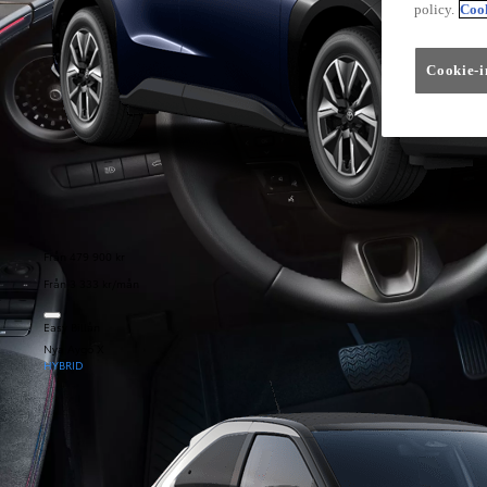
policy.
Cook
Cookie-i
Från 479 900 kr
Från 3 333 kr/mån
Easy Billån
Nya Aygo X
HYBRID