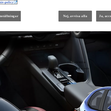
ie-policy
Instruktionsfilmer
Toyota C-HR Instruktionsfilmer
Yaris Instruktionsfilmer
Yaris Cross Instruktionsfilmer
nställningar
Nej, avvisa alla
Ja, acc
Digital Smart Nyckel Instruktionsfi
Från 569 900 kr
Från 3 958 kr/mån
Yaris
HYBRID