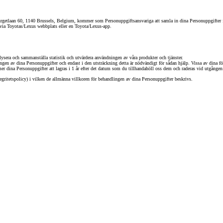
Nya GR GT
The soul lives on
an 60, 1140 Brussels, Belgium, kommer som Personuppgiftsansvariga att samla in dina Personuppgifter för 
 via Toyotas/Lexus webbplats eller en Toyota/Lexus-app.
lysera och sammanställa statistik och utvärdera användningen av våra produkter och tjänster.
gen av dina Personuppgifter och endast i den utsträckning detta är nödvändigt för sådan hjälp. Vissa av dina fö
mmer dina Personuppgifter att lagras i 1 år efter det datum som du tillhandahöll oss dem och raderas vid utgången
gritetspolicy) i vilken de allmänna villkoren för behandlingen av dina Personuppgifter beskrivs.