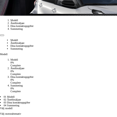
Modell
Återförsäljare
Dina kontaktuppgifter
Summering
Modell
Återförsäljare
Dina kontaktuppgifter
Summering
Modell
Modell
0%
Complete
Återförsäljare
0%
Complete
Från 238 900 kr
Dina kontaktuppgifter
0%
Från 2 349 kr/mån
Complete
Summering
0%
Complete
Easy Billån
GR Yaris
01 Modell
02 Återförsäljare
BENSIN
03 Dina kontaktuppgifter
04 Summering
Välj modell
Välj motoralternativ