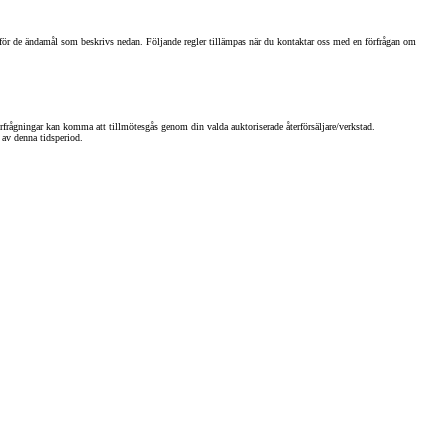
de ändamål som beskrivs nedan. Följande regler tillämpas när du kontaktar oss med en förfrågan om
rfrågningar kan komma att tillmötesgås genom din valda auktoriserade återförsäljare/verkstad.
 av denna tidsperiod.