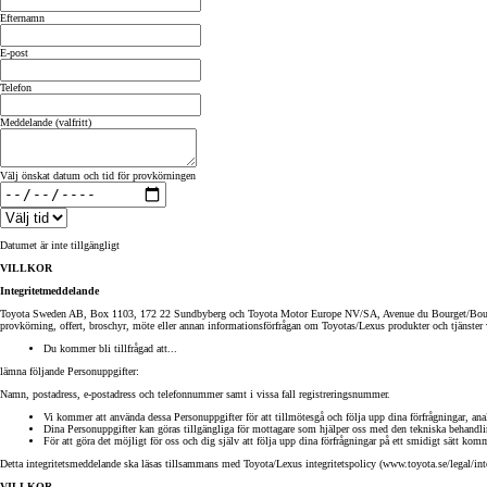
Efternamn
E-post
Telefon
Meddelande (valfritt)
Välj önskat datum och tid för provkörningen
Datumet är inte tillgängligt
VILLKOR
Integritetmeddelande
Toyota Sweden AB, Box 1103, 172 22 Sundbyberg och Toyota Motor Europe NV/SA, Avenue du Bourget/Bourgetla
provkörning, offert, broschyr, möte eller annan informationsförfrågan om Toyotas/Lexus produkter och tjänster
Du kommer bli tillfrågad att...
lämna följande Personuppgifter:
Namn, postadress, e-postadress och telefonnummer samt i vissa fall registreringsnummer.
Från 360 900 kr
Vi kommer att använda dessa Personuppgifter för att tillmötesgå och följa upp dina förfrågningar, ana
Från 3 548 kr/mån
Dina Personuppgifter kan göras tillgängliga för mottagare som hjälper oss med den tekniska behandlin
För att göra det möjligt för oss och dig själv att följa upp dina förfrågningar på ett smidigt sätt ko
Detta integritetsmeddelande ska läsas tillsammans med Toyota/Lexus integritetspolicy (www.toyota.se/legal/inte
Easy Billån
VILLKOR