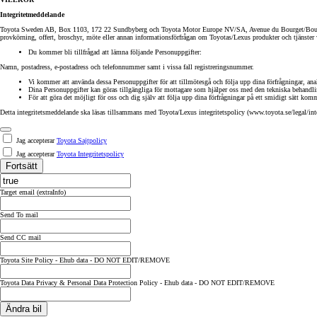
Toyota GR Supra
BENSIN
Integritetmeddelande
Toyota Sweden AB, Box 1103, 172 22 Sundbyberg och Toyota Motor Europe NV/SA, Avenue du Bourget/Bourgetla
provkörning, offert, broschyr, möte eller annan informationsförfrågan om Toyotas/Lexus produkter och tjänster
Du kommer bli tillfrågad att lämna följande Personuppgifter:
Namn, postadress, e-postadress och telefonnummer samt i vissa fall registreringsnummer.
Vi kommer att använda dessa Personuppgifter för att tillmötesgå och följa upp dina förfrågningar, ana
Dina Personuppgifter kan göras tillgängliga för mottagare som hjälper oss med den tekniska behandlin
För att göra det möjligt för oss och dig själv att följa upp dina förfrågningar på ett smidigt sätt ko
Detta integritetsmeddelande ska läsas tillsammans med Toyota/Lexus integritetspolicy (www.toyota.se/legal/inte
Jag accepterar
Toyota Sajtpolicy
Jag accepterar
Toyota Integritetspolicy
Fortsätt
Target email (extraInfo)
Send To mail
Send CC mail
Toyota Site Policy - Ehub data - DO NOT EDIT/REMOVE
Toyota Data Privacy & Personal Data Protection Policy - Ehub data - DO NOT EDIT/REMOVE
Ändra bil