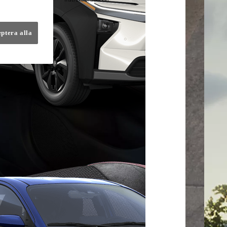
eptera alla
lmer