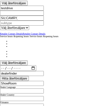
Välj återförsäljare
Retailer Contact Details
Retailer Contact Details
Service hours &opening hours
Service hours &opening hours
Välj återförsäljare
Hitta återförsäljare
Från 599 900 kr
Dealer Language
Nya Corolla Cross
Dealer Country
HYBRID
Förnamn