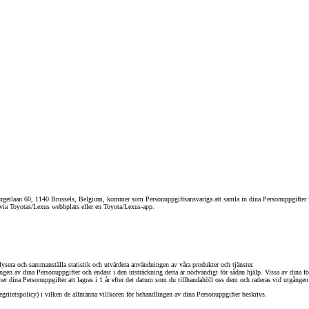
an 60, 1140 Brussels, Belgium, kommer som Personuppgiftsansvariga att samla in dina Personuppgifter för 
 via Toyotas/Lexus webbplats eller en Toyota/Lexus-app.
Från 350 900 kr
lysera och sammanställa statistik och utvärdera användningen av våra produkter och tjänster.
Från 3 450 kr/mån
gen av dina Personuppgifter och endast i den utsträckning detta är nödvändigt för sådan hjälp. Vissa av dina fö
mmer dina Personuppgifter att lagras i 1 år efter det datum som du tillhandahöll oss dem och raderas vid utgången
gritetspolicy) i vilken de allmänna villkoren för behandlingen av dina Personuppgifter beskrivs.
Easy Billån