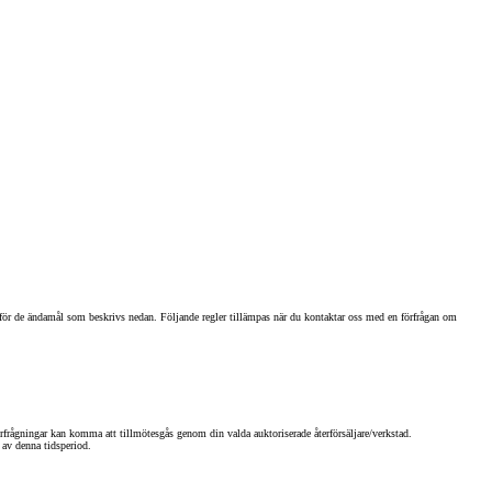
Toyota Professio
När varje jobb r
de ändamål som beskrivs nedan. Följande regler tillämpas när du kontaktar oss med en förfrågan om
rfrågningar kan komma att tillmötesgås genom din valda auktoriserade återförsäljare/verkstad.
 av denna tidsperiod.