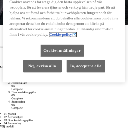
Cookies används för att ge dig den bästa upplevelsen på vår
webbplats, för att leverera tjänster och verktyg från tredje part, för att
hjälpa oss att förstå och förbättra hur webbplatsen fungerar och för
reklam. Vi rekommenderar att du behåller alla cookies, men om du inte
accepterar detta kan du enkelt ändra dem genom att klicka på
alternativet för cookie-inställningar nedan. Fullständig information
Modell
Återförsäljare
finns i vår cookie-policy.
Cookie-policy
Dina kontaktuppgifter
Summering
Cookie-inställningar
Modell
Återförsäljare
Dina kontaktuppgifter
Summering
Nej, avvisa alla
Ja, acceptera alla
Modell
Modell
0%
Complete
Återförsäljare
0%
Complete
Dina kontaktuppgifter
0%
Complete
Summering
0%
Complete
01 Modell
02 Återförsäljare
03 Dina kontaktuppgifter
04 Summering
Välj modell