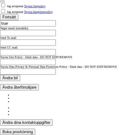
Jag accepterar
Toyota Sajtpolicy
Jag accepterar
Toyota Integritetspolicy
Fortsätt
Target email (extraInfo)
Send To mail
Send CC mail
Toyota Site Policy - Ehub data - DO NOT EDIT/REMOVE
Toyota Data Privacy & Personal Data Protection Policy - Ehub data - DO NOT EDIT/REMOVE
Ändra bil
Ändra återförsäljare
Ändra dina kontaktuppgifter
Boka provkörning