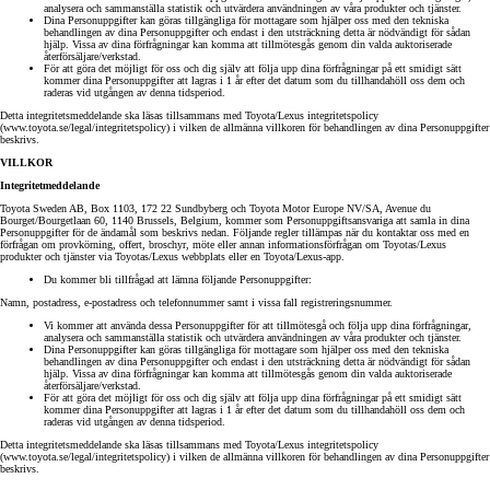
analysera och sammanställa statistik och utvärdera användningen av våra produkter och tjänster.
Dina Personuppgifter kan göras tillgängliga för mottagare som hjälper oss med den tekniska
behandlingen av dina Personuppgifter och endast i den utsträckning detta är nödvändigt för sådan
hjälp. Vissa av dina förfrågningar kan komma att tillmötesgås genom din valda auktoriserade
återförsäljare/verkstad.
För att göra det möjligt för oss och dig själv att följa upp dina förfrågningar på ett smidigt sätt
kommer dina Personuppgifter att lagras i 1 år efter det datum som du tillhandahöll oss dem och
raderas vid utgången av denna tidsperiod.
Detta integritetsmeddelande ska läsas tillsammans med Toyota/Lexus integritetspolicy
(www.toyota.se/legal/integritetspolicy) i vilken de allmänna villkoren för behandlingen av dina Personuppgifter
beskrivs.
VILLKOR
Integritetmeddelande
Toyota Sweden AB, Box 1103, 172 22 Sundbyberg och Toyota Motor Europe NV/SA, Avenue du
Bourget/Bourgetlaan 60, 1140 Brussels, Belgium, kommer som Personuppgiftsansvariga att samla in dina
Personuppgifter för de ändamål som beskrivs nedan. Följande regler tillämpas när du kontaktar oss med en
förfrågan om provkörning, offert, broschyr, möte eller annan informationsförfrågan om Toyotas/Lexus
produkter och tjänster via Toyotas/Lexus webbplats eller en Toyota/Lexus-app.
Du kommer bli tillfrågad att lämna följande Personuppgifter:
Namn, postadress, e-postadress och telefonnummer samt i vissa fall registreringsnummer.
Vi kommer att använda dessa Personuppgifter för att tillmötesgå och följa upp dina förfrågningar,
analysera och sammanställa statistik och utvärdera användningen av våra produkter och tjänster.
Dina Personuppgifter kan göras tillgängliga för mottagare som hjälper oss med den tekniska
behandlingen av dina Personuppgifter och endast i den utsträckning detta är nödvändigt för sådan
hjälp. Vissa av dina förfrågningar kan komma att tillmötesgås genom din valda auktoriserade
återförsäljare/verkstad.
För att göra det möjligt för oss och dig själv att följa upp dina förfrågningar på ett smidigt sätt
kommer dina Personuppgifter att lagras i 1 år efter det datum som du tillhandahöll oss dem och
raderas vid utgången av denna tidsperiod.
Detta integritetsmeddelande ska läsas tillsammans med Toyota/Lexus integritetspolicy
(www.toyota.se/legal/integritetspolicy) i vilken de allmänna villkoren för behandlingen av dina Personuppgifter
beskrivs.