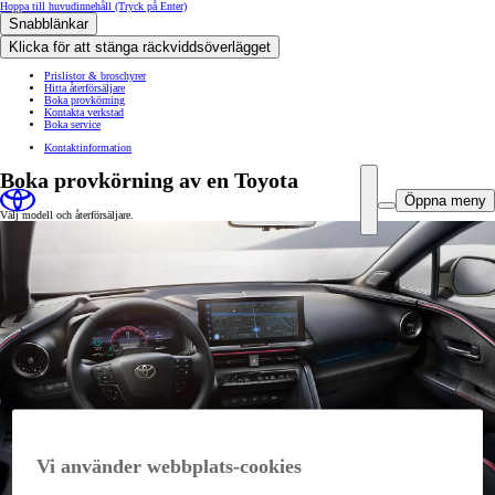
Hoppa till huvudinnehåll
(Tryck på Enter)
Snabblänkar
Klicka för att stänga räckviddsöverlägget
Prislistor & broschyrer
Hitta återförsäljare
Boka provkörning
Kontakta verkstad
Boka service
Kontaktinformation
Boka provkörning av en Toyota
Öppna meny
Välj modell och återförsäljare.
Vi använder webbplats-cookies