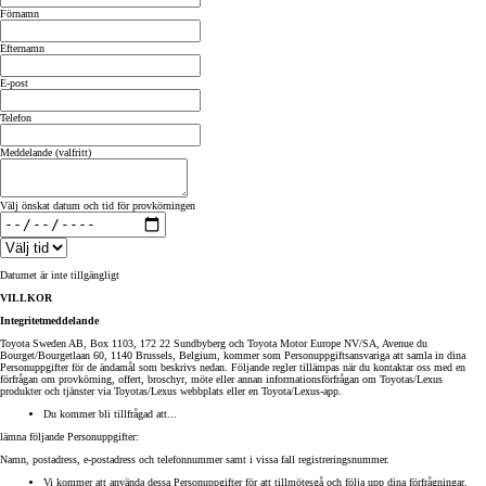
Förnamn
Efternamn
E-post
Telefon
Meddelande (valfritt)
Välj önskat datum och tid för provkörningen
Datumet är inte tillgängligt
VILLKOR
Integritetmeddelande
Toyota Sweden AB, Box 1103, 172 22 Sundbyberg och Toyota Motor Europe NV/SA, Avenue du
Bourget/Bourgetlaan 60, 1140 Brussels, Belgium, kommer som Personuppgiftsansvariga att samla in dina
Personuppgifter för de ändamål som beskrivs nedan. Följande regler tillämpas när du kontaktar oss med en
förfrågan om provkörning, offert, broschyr, möte eller annan informationsförfrågan om Toyotas/Lexus
produkter och tjänster via Toyotas/Lexus webbplats eller en Toyota/Lexus-app.
Du kommer bli tillfrågad att...
lämna följande Personuppgifter:
Namn, postadress, e-postadress och telefonnummer samt i vissa fall registreringsnummer.
Vi kommer att använda dessa Personuppgifter för att tillmötesgå och följa upp dina förfrågningar,