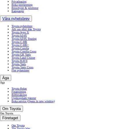
Privatleasing
Boka provkörning
Broschyrer & prislistor
Kampanjer
Våra nyhetsbrev
Toyota nyhetsbrev
Allt om elbil från Toyota
Toyota Aygo X
Toyota bZ4X
Toyota bZ4X Touring
Toyota C-HR
Toyota C-HR+
Toyota Corolla
Toyota Corolla Cross
Toyota GR Yaris
Toyota Land Cruiser
Toyota RAV4
Toyota Yaris
Toyota Yaris Cross
Fler nyhetsbrev
Äga
Äga
Toyota Relax
Finansiering
Bilförsäkring
Uppkopplade tjänster
Boka service
(Opens in new window)
Om Toyota
Om Toyota
Företaget
Om Toyota
The Toyota Way