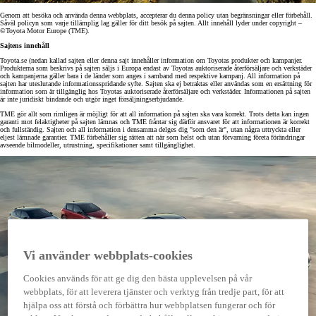
Genom att besöka och använda denna webbplats, accepterar du denna policy utan begränsningar eller förbehåll.
Såväl policyn som varje tillämplig lag gäller för ditt besök på sajten. Allt innehåll lyder under copyright –
©Toyota Motor Europe (TME).
Sajtens innehåll
Toyota.se (nedan kallad sajten eller denna sajt innehåller information om Toyotas produkter och kampanjer.
Produkterna som beskrivs på sajten säljs i Europa endast av Toyotas auktoriserade återförsäljare och verkstäder
och kampanjerna gäller bara i de länder som anges i samband med respektive kampanj. All information på
sajten har uteslutande informationsspridande syfte. Sajten ska ej betraktas eller användas som en ersättning för
information som är tillgänglig hos Toyotas auktoriserade återförsäljare och verkstäder. Informationen på sajten
är inte juridiskt bindande och utgör inget försäljningserbjudande.
TME gör allt som rimligen är möjligt för att all information på sajten ska vara korrekt. Trots detta kan ingen
garanti mot felaktigheter på sajten lämnas och TME fråntar sig därför ansvaret för att informationen är korrekt
och fullständig. Sajten och all information i densamma delges dig "som den är", utan några uttryckta eller
eljest lämnade garantier. TME förbehåller sig rätten att när som helst och utan förvarning företa förändringar
avseende bilmodeller, utrustning, specifikationer samt tillgänglighet.
Vi använder webbplats-cookies
Cookies används för att ge dig den bästa upplevelsen på vår
webbplats, för att leverera tjänster och verktyg från tredje part, för att
hjälpa oss att förstå och förbättra hur webbplatsen fungerar och för