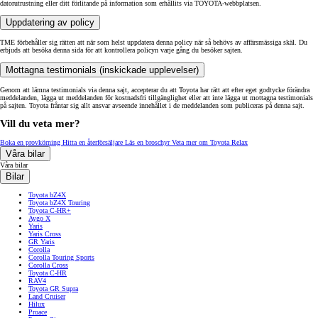
datorutrustning eller ditt förlitande på information som erhållits via TOYOTA-webbplatsen.
Uppdatering av policy
TME förbehåller sig rätten att när som helst uppdatera denna policy när så behövs av affärsmässiga skäl. Du
erbjuds att besöka denna sida för att kontrollera policyn varje gång du besöker sajten.
Mottagna testimonials (inskickade upplevelser)
Genom att lämna testimonials via denna sajt, accepterar du att Toyota har rätt att efter eget godtycke förändra
meddelanden, lägga ut meddelanden för kostnadsfri tillgänglighet eller att inte lägga ut mottagna testimonials
på sajten. Toyota fråntar sig allt ansvar avseende innehållet i de meddelanden som publiceras på denna sajt.
Vill du veta mer?
Boka en provkörning
Hitta en återförsäljare
Läs en broschyr
Veta mer om Toyota Relax
Våra bilar
Våra bilar
Bilar
Toyota bZ4X
Toyota bZ4X Touring
Toyota C-HR+
Aygo X
Yaris
Yaris Cross
GR Yaris
Corolla
Corolla Touring Sports
Corolla Cross
Toyota C-HR
RAV4
Toyota GR Supra
Land Cruiser
Hilux
Proace