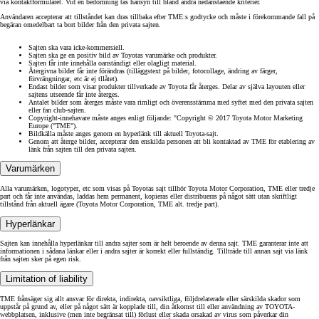
via kontaktformuläret. Vid en bedömning tas hänsyn till bland andra nedanstående kriterier.
Användaren accepterar att tillståndet kan dras tillbaka efter TME:s godtycke och måste i förekommande fall på
begäran omedelbart ta bort bilder från den privata sajten.
Sajten ska vara icke-kommersiell.
Sajten ska ge en positiv bild av Toyotas varumärke och produkter.
Sajten får inte innehålla oanständigt eller olagligt material.
Återgivna bilder får inte förändras (tilläggstext på bilder, fotocollage, ändring av färger,
förvrängningar, etc är ej tllåtet).
Endast bilder som visar produkter tillverkade av Toyota får återges. Delar av själva layouten eller
sajtens utseende får inte återges.
Antalet bilder som återges måste vara rimligt och överensstämma med syftet med den privata sajten
eller fan club-sajten.
Copyright-innehavare måste anges enligt följande: "Copyright © 2017 Toyota Motor Marketing
Europe ("TME").
Bildkälla måste anges genom en hyperlänk till aktuell Toyota-sajt.
Genom att återge bilder, accepterar den enskilda personen att bli kontaktad av TME för etablering av
länk från sajten till den privata sajten.
Varumärken
Alla varumärken, logotyper, etc som visas på Toyotas sajt tillhör Toyota Motor Corporation, TME eller tredje
part och får inte användas, laddas hem permanent, kopieras eller distribueras på något sätt utan skriftligt
tillstånd från aktuell ägare (Toyota Motor Corporation, TME alt. tredje part).
Hyperlänkar
Sajten kan innehålla hyperlänkar till andra sajter som är helt beroende av denna sajt. TME garanterar inte att
informationen i sådana länkar eller i andra sajter är korrekt eller fullständig. Tillträde till annan sajt via länk
från sajten sker på egen risk.
Limitation of liability
TME frånsäger sig allt ansvar för direkta, indirekta, oavsiktliga, följdrelaterade eller särskilda skador som
uppstår på grund av, eller på något sätt är kopplade till, din åtkomst till eller användning av TOYOTA-
webbplatsen, inklusive (men inte begränsat till) förlust eller skada orsakad av virus som påverkar din