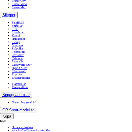
Proace City
Proace Verso
Proace Max
Biltyper
Familjebil
Småbilar
SUV
Sportbilar
Kombi
Halvkombi
Pickup
Minibuss
Skåpbilar
7-sitsig bil
Crossover
Cabriolet
7 sits elbil
Laddhybrid SUV
Hybrid SUV
Elbil kombi
El pickup
Eltransportbilar
Tjänstebilar
Transportbilar
Begagnade bilar
Garanti begagnad bil
GR Sport-modeller
Köpa
Köpa
Hitta återförsäljare
Alla återförsäljare och verkstäder