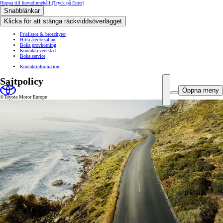
Hoppa till huvudinnehåll
(Tryck på Enter)
Snabblänkar
Klicka för att stänga räckviddsöverlägget
Prislistor & broschyrer
Hitta återförsäljare
Boka provkörning
Kontakta verkstad
Boka service
Kontaktinformation
Sajtpolicy
Öppna meny
©Toyota Motor Europe