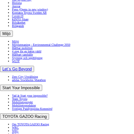
Historia
Ansvar
Press
(Opens in new window)
Kontakta Toyota Sweden AB
Covid-19
KINTO Share
Bilsäkerhet
Bilägande
Miljö
Miljö
Miljöutmaning - Environmental Challenge 2050
Hållbar mobilitet
4 steg för en bättre värld
Hållbart samhälle
Styrning och uppföljning
WLTP
Let´s Go Beyond
Zero City Utställning
adidas Stockholm Marathon
Start Your Impossible
Vad är Start your impossible?
Team Toyota
Mobilitetsprojekt
Mobilitetsprodukter
Sveriges Paralympiska Kommitté
TOYOTA GAZOO Racing
Om TOYOTA GAZOO Racing
WRC
WEC