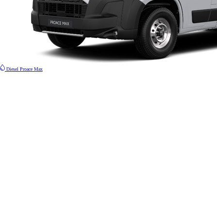
Diesel
Proace Max