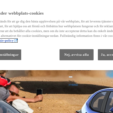
Instruktionsfilmer
Toyota C-HR Instruktionsfilmer
Yaris Instruktionsfilmer
der webbplats-cookies
Yaris Cross Instruktionsfilmer
Digital Smart Nyckel Instruktionsfi
nds för att ge dig den bästa upplevelsen på vår webbplats, för att leverera tjänster
art, för att hjälpa oss att förstå och förbättra hur webbplatsen fungerar och för reklam
ar att du behåller alla cookies, men om du inte accepterar detta kan du enkelt än
å alternativet för cookie-inställningar nedan. Fullständig information finns i vår coo
ie-policy
nställningar
Nej, avvisa alla
Ja, acc
Från 569 900 kr
Från 3 958 kr/mån
Yaris
HYBRID