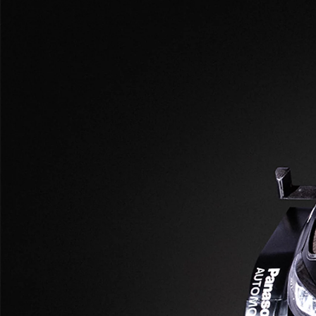
Från 599 900 kr
Nya Corolla Cross
HYBRID