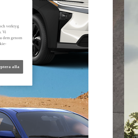
lmer
 och verktyg
. Vi
dra dem genom
kie-
eptera alla