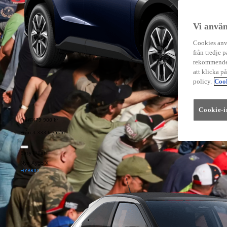
Vi använ
Cookies anvä
från tredje p
rekommender
att klicka p
policy.
Cook
Cookie-i
Från 479 900 kr
Från 3 333 kr/mån
Easy Billån
Nya Aygo X
HYBRID