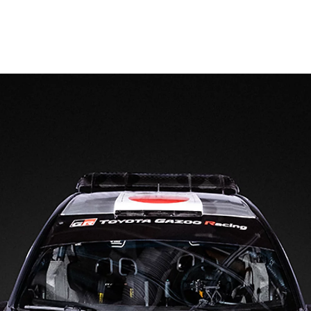
Nya GR GT
The soul lives on