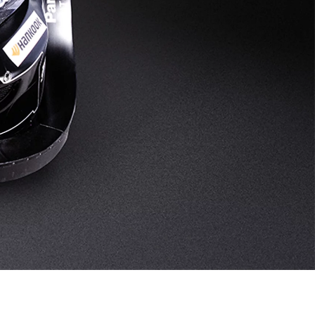
Toyota Professio
När varje jobb r