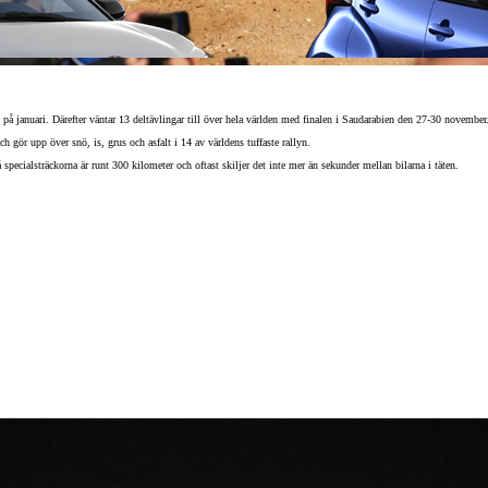
på januari. Därefter väntar 13 deltävlingar till över hela världen med finalen i Saudarabien den 27-30 november
ör upp över snö, is, grus och asfalt i 14 av världens tuffaste rallyn.
pecialsträckorna är runt 300 kilometer och oftast skiljer det inte mer än sekunder mellan bilarna i täten.
Från 257 900 kr
Från 2 535 kr/mån
Easy Billån
Corolla
HYBRID