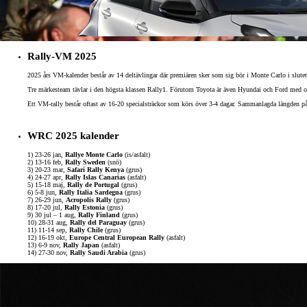
Rally-VM 2025
2025 års VM-kalender består av 14 deltävlingar där premiären sker som sig bör i Monte Carlo i slutet 
Tre märkesteam tävlar i den högsta klassen Rally1. Förutom Toyota är även Hyundai och Ford med och g
Ett VM-rally består oftast av 16-20 specialsträckor som körs över 3-4 dagar. Sammanlagda längden på s
WRC 2025 kalender
1) 23-26 jan,
Rallye Monte Carlo
(is/asfalt)
2) 13-16 feb,
Rally Sweden
(snö)
3) 20-23 mar,
Safari Rally Kenya
(grus)
4) 24-27 apr,
Rally Islas Canarias
(asfalt)
5) 15-18 maj,
Rally de Portugal
(grus)
6) 5-8 jun,
Rally Italia Sardegna
(grus)
Från 238 900 kr
7) 26-29 jun,
Acropolis Rally
(grus)
8) 17-20 jul,
Rally Estonia
(grus)
Från 2 349 kr/mån
9) 30 jul – 1 aug,
Rally Finland
(grus)
10) 28-31 aug,
Rally del Paraguay
(grus)
11) 11-14 sep,
Rally Chile
(grus)
12) 16-19 okt,
Europe Central European Rally
(asfalt)
Easy Billån
13) 6-9 nov,
Rally Japan
(asfalt)
GR Yaris
14) 27-30 nov,
Rally Saudi Arabia
(grus)
BENSIN