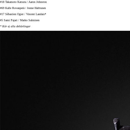
Toyota GR Supra
#18 Takamoto Katsuta / Aaron Johnston
BENSIN
#69 Kalle Rovanperä / Jonne Halttunen
#17 Sébastien Ogier / Vincent Landais*
#5 Sami Pajari / Marko Salminen
* Kör ej alla deltävlingar