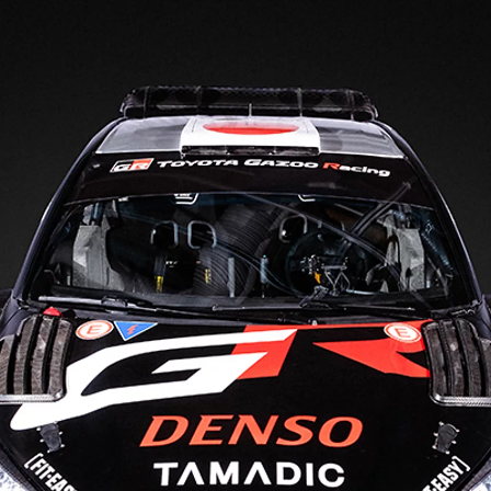
Från 324 900 kr
Från 3 194 kr/mån
Toyota C-HR
HYBRID & LADDHYBRID