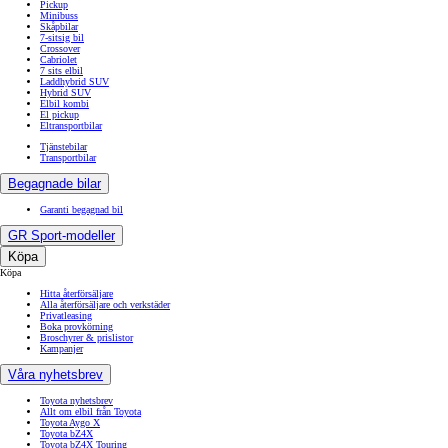
Pickup
Minibuss
Skåpbilar
7-sitsig bil
Crossover
Cabriolet
7 sits elbil
Laddhybrid SUV
Hybrid SUV
Elbil kombi
El pickup
Eltransportbilar
Tjänstebilar
Transportbilar
Begagnade bilar
Garanti begagnad bil
GR Sport-modeller
Köpa
Köpa
Hitta återförsäljare
Alla återförsäljare och verkstäder
Privatleasing
Boka provkörning
Broschyrer & prislistor
Kampanjer
Våra nyhetsbrev
Toyota nyhetsbrev
Allt om elbil från Toyota
Toyota Aygo X
Toyota bZ4X
Toyota bZ4X Touring