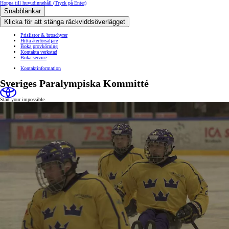
Hoppa till huvudinnehåll
(Tryck på Enter)
Snabblänkar
Klicka för att stänga räckviddsöverlägget
Prislistor & broschyrer
Hitta återförsäljare
Boka provkörning
Kontakta verkstad
Boka service
Kontaktinformation
Sveriges Paralympiska Kommitté
Start your impossible.