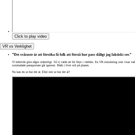
Click to play video
VR vs Verklighet
”Det svåraste är att försöka få folk att förstå hur pass dåligt jag faktiskt ser.”
Vi behövde göra något ordentligt. Så vi valde att bli först i världen. En VR-simulering som visar vad
synskadade parasportare går igenom. Både i livet och på planen.
Nu kan du se hur det är. Eller inte se hur det är?