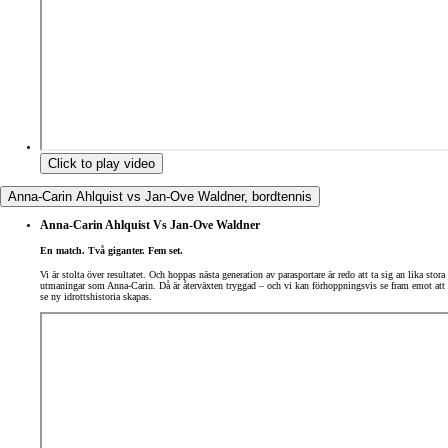
Click to play video
Anna-Carin Ahlquist vs Jan-Ove Waldner, bordtennis
Anna-Carin Ahlquist Vs Jan-Ove Waldner
En match. Två giganter. Fem set.
Vi är stolta över resultatet. Och hoppas nästa generation av parasportare är redo att ta sig an lika stora
utmaningar som Anna-Carin. Då är återväxten tryggad – och vi kan förhoppningsvis se fram emot att
se ny idrottshistoria skapas.