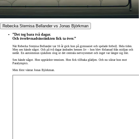
Rebecka Sternisa Bellander vs Jonas Björkman
”Det tog bara två dagar.
Och överlevnadsinstinkten fick ta över.”
När Rebecka Sternisa Bellander var 16 år gick hon på gymnasiet och spelade fotboll. Hela tiden.
Men sen hände något. Och på två dagar ändrades hennes liv – hon blev förlamad från midjan och
nedåt. En autoimmun sjukdom slog ut det centrala nervsystemet och inget var längre sig likt.
Sen hände något. Hon upptäckte tennisen. Hon fick tillbaka glädjen. Och nu siktar hon mot
Paralympics.
Men först väntar Jonas Björkman.