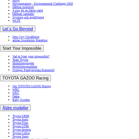
Miljö
Miljöutmaning - Environmental Challenge 2050
Hållbar mobilitet
4 steg för en bättre värld
Hållbart samhälle
Styrning och uppföljning
WLTP
Let´s Go Beyond
Zero City Utställning
adidas Stockholm Marathon
Start Your Impossible
Vad är Start your impossible?
Team Toyota
Mobilitetsprojekt
Mobilitetsprodukter
Sveriges Paralympiska Kommitté
TOYOTA GAZOO Racing
Om TOYOTA GAZOO Racing
WRC
WEC
Dakar
Rally Sweden
Äldre modeller
Toyota GR86
Toyota Auris
Toyota Prius
Toyota GT86
Toyota Avensis
Toyota Celica
Toyota Verso