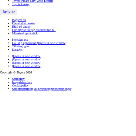
Toyota Proace City Verso Electric
Toyota Camry
Artiklar
Bogsera bil
Diesel eller bensin
Elbil på vintern
Hur mycket får jag dra med min bil
Mönsterdjup på däck
Kontakta oss
Håll dig uppdaterad
(Opens in new window)
Tillgänglighet
Data Act
(Opens in new window)
(Opens in new window)
(Opens in new window)
(Opens in new window)
Copyright © Toyota 2026
Sajtpolicy
Integritetspolicy
Cookiepolicy
Sammanställning av personuppgiftsbehandlingar