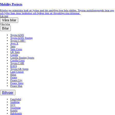
Mobility Projects
Rörelse ger människor kraft att lyckas med det omöjliga över hela världen. Toyotas mobilitetsprojekt letar upp
och lyfter fram deras berättelser och hjälper dem att förverkliga sina drömmar.
Läs mer
Våra bilar
Våra bilar
Bilar
Toyota bZ4X
Toyota bZ4X Touring
Toyota C-HR+
Aygo X
Yaris
Yaris Cross
GR Yaris
Corolla
Corolla Touring Sports
Corolla Cross
Toyota C-HR
RAV4
Toyota GR Supra
Land Cruiser
Hilux
Proace
Proace City
Proace Verso
Proace Max
Biltyper
Familjebil
Småbilar
SUV
Sportbilar
Kombi
Halvkombi