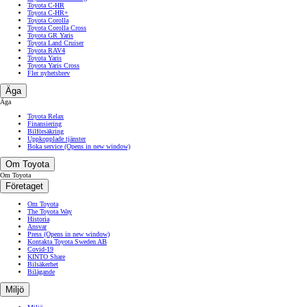
Toyota C-HR
Toyota C-HR+
Toyota Corolla
Toyota Corolla Cross
Toyota GR Yaris
Toyota Land Cruiser
Toyota RAV4
Toyota Yaris
Toyota Yaris Cross
Fler nyhetsbrev
Äga
Äga
Toyota Relax
Finansiering
Bilförsäkring
Uppkopplade tjänster
Boka service
(Opens in new window)
Om Toyota
Om Toyota
Företaget
Om Toyota
The Toyota Way
Historia
Ansvar
Press
(Opens in new window)
Kontakta Toyota Sweden AB
Covid-19
KINTO Share
Bilsäkerhet
Bilägande
Miljö