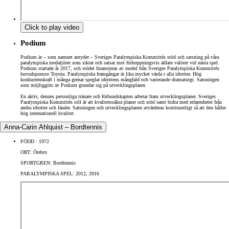
Click to play video
Podium
Podium är – som namnet antyder – Sveriges Paralympiska Kommittés stöd och satsning på våra
paralympiska medaljörer som siktar och satsar mot förhoppningsvis ädlare valörer vid nästa spel.
Podium startade år 2017, och stödet finansieras av medel från Sveriges Paralympiska Kommittés
huvudsponsor Toyota. Paralympiska framgångar är lika mycket värda i alla idrotter. Hög
konkurrenskraft i många grenar speglar idrottens mångfald och varierande dramaturgi. Satsningen
som möjliggörs av Podium grundar sig på utvecklingsplaner.
En aktiv, dennes personliga tränare och förbundskapten arbetar fram utvecklingsplaner. Sveriges
Paralympiska Kommittés roll är att kvalitetssäkra planer och stöd samt bidra med erfarenheter från
andra idrotter och länder. Satsningen och utvecklingsplanen utvärderas kontinuerligt så att den håller
hög internationell kvalitet.
Anna-Carin Ahlquist – Bordtennis
FÖDD : 1972
ORT: Örebro
SPORTGREN: Bordtennis
PARALYMPISKA SPEL: 2012, 2016