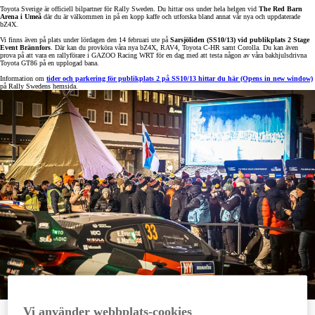
Toyota Sverige är officiell bilpartner för Rally Sweden. Du hittar oss under hela helgen vid
The Red Barn
Arena i Umeå
där du är välkommen in på en kopp kaffe och utforska bland annat vår nya och uppdaterade
bZ4X.
Vi finns även på plats under lördagen den 14 februari ute på
Sarsjöliden (SS10/13) vid publikplats 2 Stage
Event Brännfors
. Där kan du provköra våra nya bZ4X, RAV4, Toyota C-HR samt Corolla. Du kan även
prova på att vara en rallyförare i GAZOO Racing WRT för en dag med att testa någon av våra bakhjulsdrivna
Toyota GT86 på en upplogad bana.
Information om
tider och parkering för publikplats 2 på SS10/13 hittar du här
(Opens in new window)
på Rally Swedens hemsida.
Vi använder webbplats-cookies