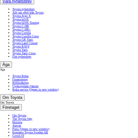
Våra nyhetsbrev
Toyota nyhetsbrev
Allt om elbil från Toyota
Toyota Aygo X
Toyota bZ4X
Toyota bZ4X Touring
Toyota C-HR
Toyota C-HR+
Toyota Corolla
Toyota Corolla Cross
Toyota GR Yaris
Toyota Land Cruiser
Toyota RAV4
Toyota Yaris
Toyota Yaris Cross
Fler nyhetsbrev
Äga
Äga
Toyota Relax
Finansiering
Bilförsäkring
Uppkopplade tjänster
Boka service
(Opens in new window)
Om Toyota
Om Toyota
Företaget
Om Toyota
The Toyota Way
Historia
Ansvar
Press
(Opens in new window)
Kontakta Toyota Sweden AB
Covid-19