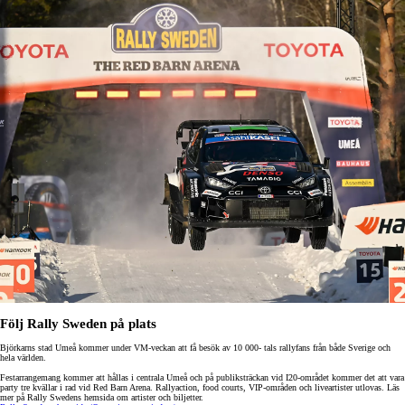
Följ Rally Sweden på plats
Björkarns stad Umeå kommer under VM-veckan att få besök av 10 000- tals rallyfans från både Sverige och
hela världen.
Festarrangemang kommer att hållas i centrala Umeå och på publiksträckan vid I20-området kommer det att vara
party tre kvällar i rad vid Red Barn Arena. Rallyaction, food courts, VIP-områden och liveartister utlovas. Läs
mer på Rally Swedens hemsida om artister och biljetter.