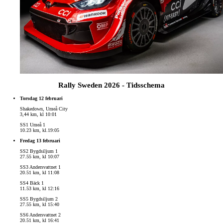
Rally Sweden 2026 - Tidsschema
Torsdag 12 februari
Shakedown, Umeå City
3,44 km, kl 10:01
SS1 Umeå 1
10.23 km, kl.19:05
Fredag 13 februari
SS2 Bygdsiljum 1
27.55 km, kl 10:07
SS3 Andersvattnet 1
20.51 km, kl 11:08
SS4 Bäck 1
11.53 km, kl 12:16
SS5 Bygdsiljum 2
27.55 km, kl 15:40
SS6 Andersvattnet 2
20.51 km, kl 16:41