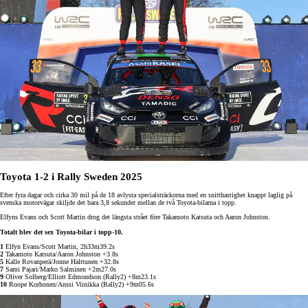
Toyota 1-2 i Rally Sweden 2025
Efter fyra dagar och cirka 30 mil på de 18 avlysta specialsträckorna med en snitthastighet knappt laglig på
svenska motorvägar skiljde det bara 3,8 sekunder mellan de två Toyota-bilarna i topp.
Elfyns Evans och Scott Martin drog det längsta strået före Takamoto Katsuta och Aaron Johnston.
Totalt blev det sex Toyota-bilar i topp-10.
1
Elfyn Evans/Scott Martin, 2h33m39.2s
2
Takamoto Katsuta/Aaron Johnston +3.8s
5
Kalle Rovanperä/Jonne Halttunen +32.8s
7
Sami Pajari/Marko Salminen +2m27.0s
9
Oliver Solberg/Elliott Edmondson (Rally2) +8m23.1s
10
Roope Korhonen/Anssi Viinikka (Rally2) +9m05.6s