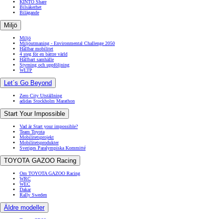
KINTO Share
Bilsäkerhet
Bilägande
Miljö
Miljö
Miljöutmaning - Environmental Challenge 2050
Hållbar mobilitet
4 steg för en bättre värld
Hållbart samhälle
Styrning och uppföljning
WLTP
Let´s Go Beyond
Zero City Utställning
adidas Stockholm Marathon
Start Your Impossible
Vad är Start your impossible?
Team Toyota
Mobilitetsprojekt
Mobilitetsprodukter
Sveriges Paralympiska Kommitté
TOYOTA GAZOO Racing
Om TOYOTA GAZOO Racing
WRC
WEC
Dakar
Rally Sweden
Äldre modeller