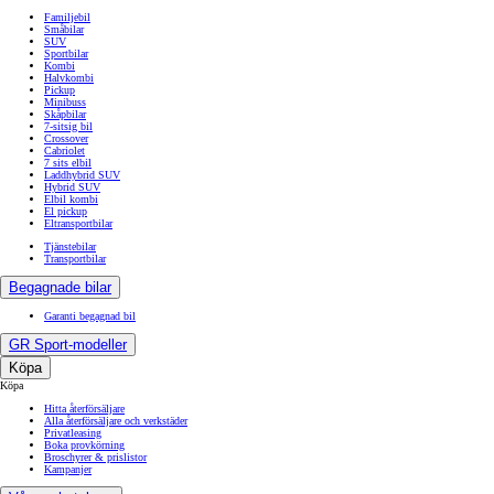
Familjebil
Småbilar
SUV
Sportbilar
Kombi
Halvkombi
Pickup
Minibuss
Skåpbilar
7-sitsig bil
Crossover
Cabriolet
7 sits elbil
Laddhybrid SUV
Hybrid SUV
Elbil kombi
El pickup
Eltransportbilar
Tjänstebilar
Transportbilar
Begagnade bilar
Garanti begagnad bil
GR Sport-modeller
Köpa
Köpa
Hitta återförsäljare
Alla återförsäljare och verkstäder
Privatleasing
Boka provkörning
Broschyrer & prislistor
Kampanjer