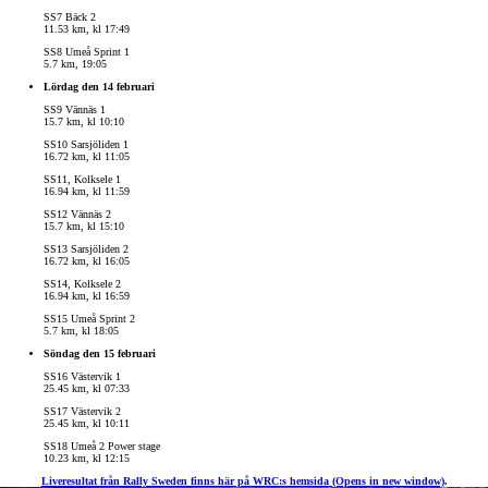
SS7 Bäck 2
11.53 km, kl 17:49
SS8 Umeå Sprint 1
5.7 km, 19:05
Lördag den 14 februari
SS9 Vännäs 1
15.7 km, kl 10:10
SS10 Sarsjöliden 1
16.72 km, kl 11:05
SS11, Kolksele 1
16.94 km, kl 11:59
SS12 Vännäs 2
15.7 km, kl 15:10
SS13 Sarsjöliden 2
16.72 km, kl 16:05
SS14, Kolksele 2
16.94 km, kl 16:59
SS15 Umeå Sprint 2
5.7 km, kl 18:05
Söndag den 15 februari
SS16 Västervik 1
25.45 km, kl 07:33
SS17 Västervik 2
25.45 km, kl 10:11
SS18 Umeå 2 Power stage
10.23 km, kl 12:15
Liveresultat från Rally Sweden finns här på WRC:s hemsida
(Opens in new window)
.