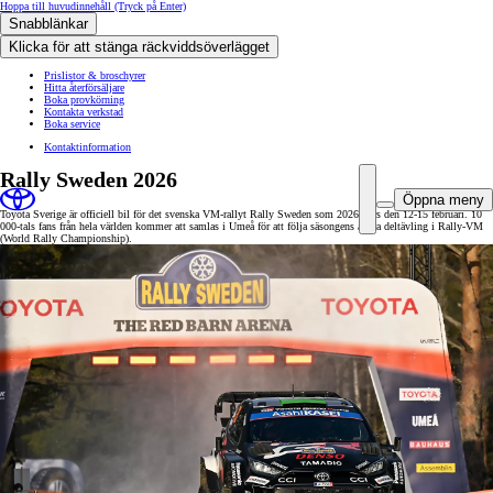
Hoppa till huvudinnehåll
(Tryck på Enter)
Snabblänkar
Klicka för att stänga räckviddsöverlägget
Prislistor & broschyrer
Hitta återförsäljare
Boka provkörning
Kontakta verkstad
Boka service
Kontaktinformation
Rally Sweden 2026
Öppna meny
Toyota Sverige är officiell bil för det svenska VM-rallyt Rally Sweden som 2026 körs den 12-15 februari. 10
000-tals fans från hela världen kommer att samlas i Umeå för att följa säsongens andra deltävling i Rally-VM
(World Rally Championship).