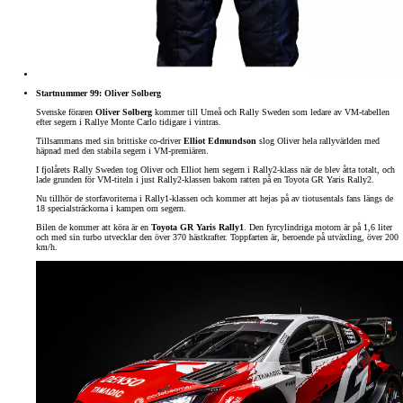
Startnummer 99: Oliver Solberg
Svenske föraren
Oliver Solberg
kommer till Umeå och Rally Sweden som ledare av VM-tabellen
efter segern i Rallye Monte Carlo tidigare i vintras.
Tillsammans med sin brittiske co-driver
Elliot Edmundson
slog Oliver hela rallyvärlden med
häpnad med den stabila segern i VM-premiären.
I fjolårets Rally Sweden tog Oliver och Elliot hem segern i Rally2-klass när de blev åtta totalt, och
lade grunden för VM-titeln i just Rally2-klassen bakom ratten på en Toyota GR Yaris Rally2.
Nu tillhör de storfavoriterna i Rally1-klassen och kommer att hejas på av tiotusentals fans längs de
18 specialsträckorna i kampen om segern.
Bilen de kommer att köra är en
Toyota GR Yaris Rally1
. Den fyrcylindriga motorn är på 1,6 liter
och med sin turbo utvecklar den över 370 hästkrafter. Toppfarten är, beroende på utväxling, över 200
km/h.