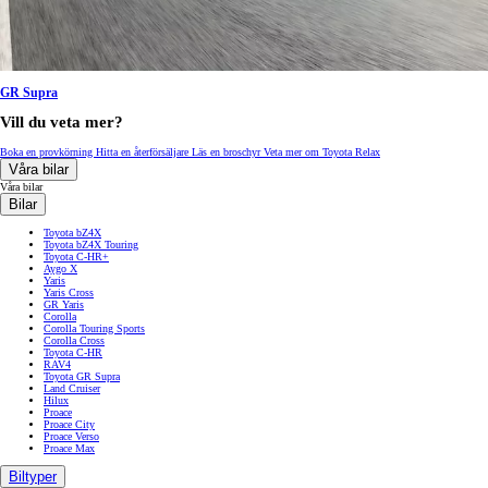
GR Supra
Vill du veta mer?
Boka en provkörning
Hitta en återförsäljare
Läs en broschyr
Veta mer om Toyota Relax
Våra bilar
Våra bilar
Bilar
Toyota bZ4X
Toyota bZ4X Touring
Toyota C-HR+
Aygo X
Yaris
Yaris Cross
GR Yaris
Corolla
Corolla Touring Sports
Corolla Cross
Toyota C-HR
RAV4
Toyota GR Supra
Land Cruiser
Hilux
Proace
Proace City
Proace Verso
Proace Max
Biltyper