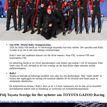
Om WRC (World Rally Championship)
2026 års Rally-VM består av 14 deltävlingar utspridda över hela världen. Det speciella med Rally
Sweden är att det är den enda riktiga vintertävlingen.
Rally1 heter den snabbaste klassen och där tävlar teamen i förar-VM, co-driver-VM samt
konstruktörs-VM.
En deltävling består av ett 20-tal specialsträckor som brukar vara mellan 3 till 30 kilometer. Efter
totalt cirka 30 mils tävlande är det inte ovanligt att det bara skiljer några sekunder mellan
pallplaceringarna.
Rally1
Bilarna är baserade på befintliga modeller som säljs hos din återförsäljare. Men "under skalet" är
bilarna helt uppbyggda för tävling och maximal säkerhet för de tävlande med bland annat en
omfattande säkerhetsbur.
De fyrhjulsdrivna bilarna i Rally1 drivs av en 1,6 liters turbomotor och de körs på ett fossilfritt
kolvätebaserat bränsle med en blandning av syntetiska och biobränslekomponenter.
Följ Toyota Sverige för fler nyheter om TOYOTA GAZOO Racing
Facebook
(Opens in new window)
Instagram
(Opens in new window)
YouTube
(Opens in new window)