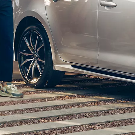
Toyota Professio
När varje jobb r