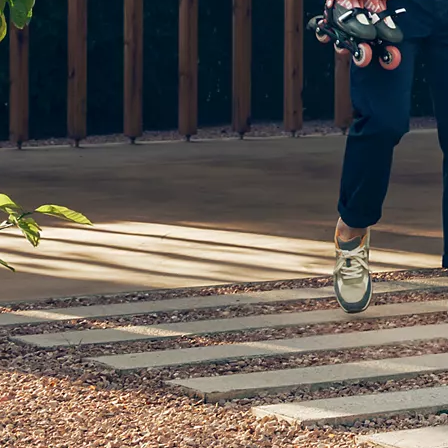
Från 350 900 kr
Från 3 450 kr/mån
Easy Billån
Nya GR GT