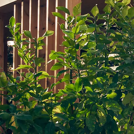
Från 599 900 kr
Nya Corolla Cross
HYBRID