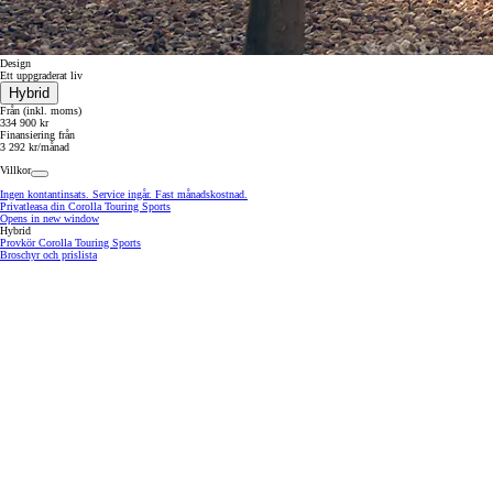
BENSIN
Design
Ett uppgraderat liv
Hybrid
Från (inkl. moms)
334 900 kr
Finansiering från
3 292 kr/månad
Villkor
Ingen kontantinsats. Service ingår. Fast månadskostnad.
Privatleasa din Corolla Touring Sports
Opens in new window
Hybrid
Provkör Corolla Touring Sports
Broschyr och prislista