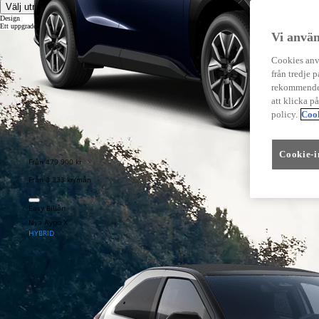
Välj utrustningsnivå
Design
Ett uppgraderat liv
Vi använ
Cookies anvä
från tredje p
rekommender
att klicka p
policy.
Cook
Cookie-i
Från 479 900 kr
Från 3 333 kr/mån
Easy Billån
Nya Aygo X
HYBRID