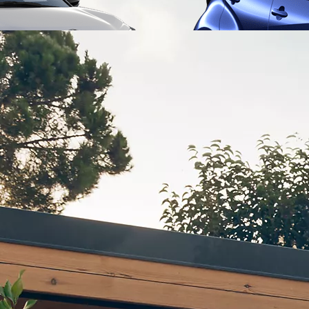
Från 257 900 kr
Från 2 535 kr/mån
Easy Billån
Corolla
HYBRID