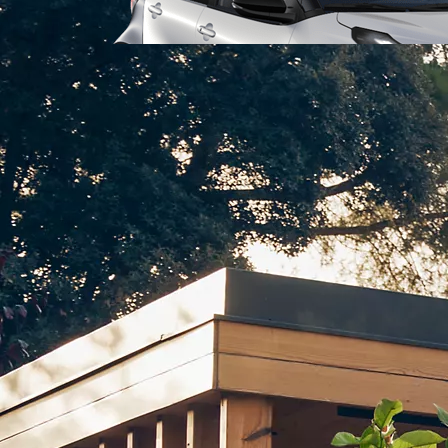
Från 238 900 kr
Från 2 349 kr/mån
Easy Billån
GR Yaris
BENSIN