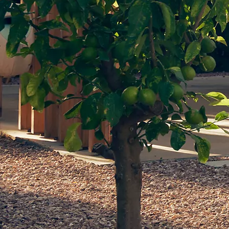
Från 360 900 kr
Från 3 548 kr/mån
Easy Billån
Toyota GR Supra