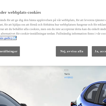
Instruktionsfilmer
Toyota C-HR Instruktionsfilmer
Yaris Instruktionsfilmer
der webbplats-cookies
Yaris Cross Instruktionsfilmer
Digital Smart Nyckel Instruktionsfi
nds för att ge dig den bästa upplevelsen på vår webbplats, för att leverera tjänster
art, för att hjälpa oss att förstå och förbättra hur webbplatsen fungerar och för reklam
ar att du behåller alla cookies, men om du inte accepterar detta kan du enkelt än
å alternativet för cookie-inställningar nedan. Fullständig information finns i vår coo
ie-policy
nställningar
Nej, avvisa alla
Ja, acc
Från 569 900 kr
Från 3 958 kr/mån
Yaris
HYBRID