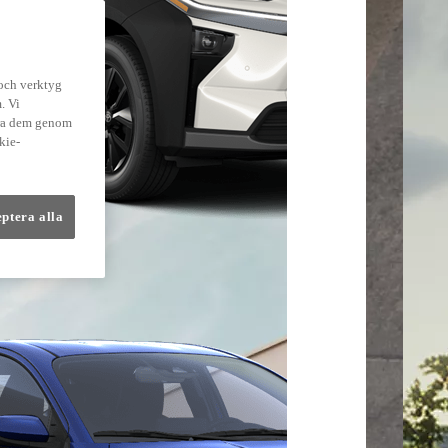
lmer
 och verktyg
. Vi
dra dem genom
kie-
eptera alla