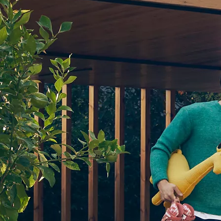
Från 324 900 kr
Från 3 194 kr/mån
Toyota C-HR
HYBRID & LADDHYBRID