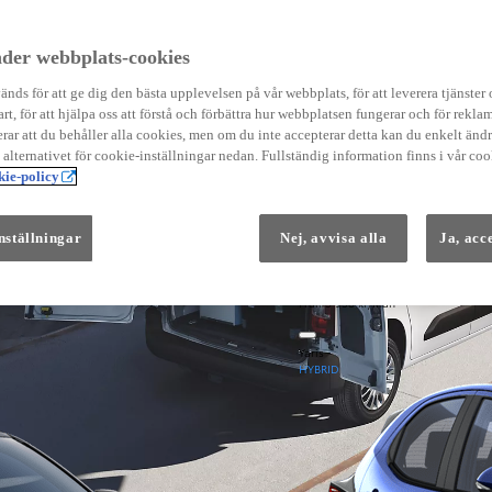
Instruktionsfilmer
Toyota C-HR Instruktionsfilmer
Yaris Instruktionsfilmer
der webbplats-cookies
Yaris Cross Instruktionsfilmer
Digital Smart Nyckel Instruktionsfi
nds för att ge dig den bästa upplevelsen på vår webbplats, för att leverera tjänster
art, för att hjälpa oss att förstå och förbättra hur webbplatsen fungerar och för reklam
ar att du behåller alla cookies, men om du inte accepterar detta kan du enkelt än
å alternativet för cookie-inställningar nedan. Fullständig information finns i vår coo
ie-policy
nställningar
Nej, avvisa alla
Ja, acc
Från 569 900 kr
Från 3 958 kr/mån
Yaris
HYBRID