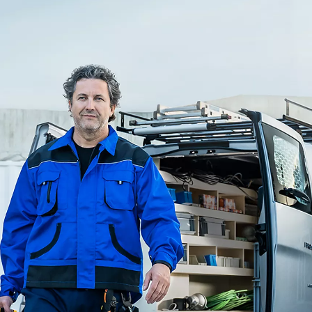
Nya GR GT
The soul lives on