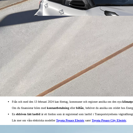
Från 238 900 kr
Från 2 349 kr/mån
Från och med den 13 februari 2024 kan företag, kommuner och regioner ansöka om den nya
klimatp
Easy Billån
Om du finansierar bilen med
kontantbetalning
eller
billån
, behöver du ansöka om stödet hos Energi
GR Yaris
BENSIN
En
eldriven lätt lastbil
är ett fordon som är registrerad som lastbil i Transportstyrelsens vägtrafikreg
Läs mer om våra elektriska modeller
Toyota Proace Electric
samt
Toyota Proace City Electric
.