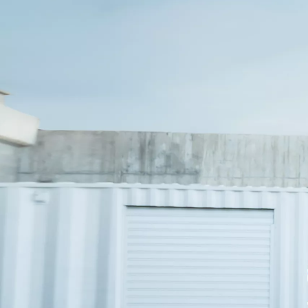
Från 599 900 kr
Nya Corolla Cross
HYBRID