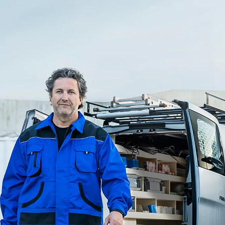
Från 324 900 kr
Från 3 194 kr/mån
Toyota C-HR
HYBRID & LADDHYBRID