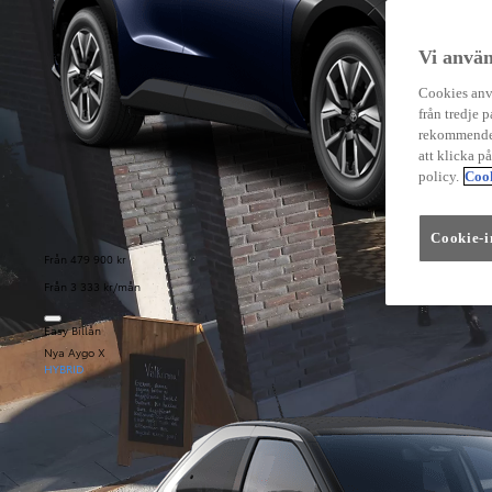
Vi använ
Cookies anvä
från tredje p
rekommender
att klicka p
policy.
Cook
Cookie-i
Från 479 900 kr
Från 3 333 kr/mån
Easy Billån
Nya Aygo X
HYBRID