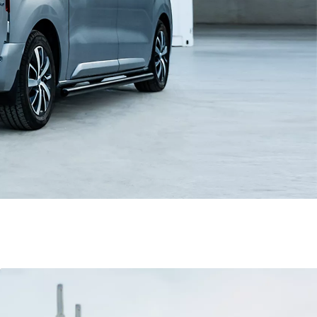
Toyota Professio
När varje jobb r