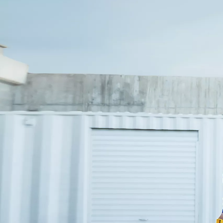
Toyota GR Supra
BENSIN