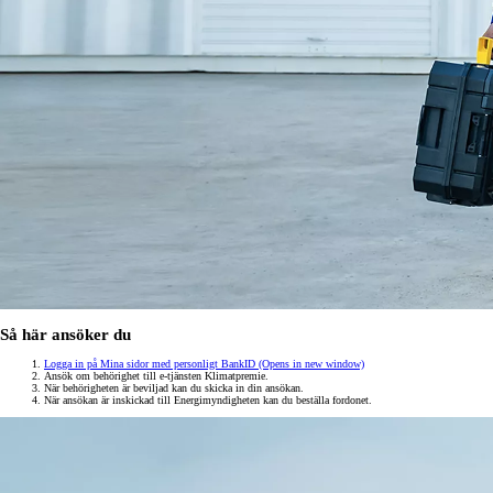
Så här ansöker du
Logga in på Mina sidor med personligt BankID
(Opens in new window)
Ansök om behörighet till e-tjänsten Klimatpremie.
När behörigheten är beviljad kan du skicka in din ansökan.
När ansökan är inskickad till Energimyndigheten kan du beställa fordonet.
Från 360 900 kr
Från 3 548 kr/mån
Easy Billån