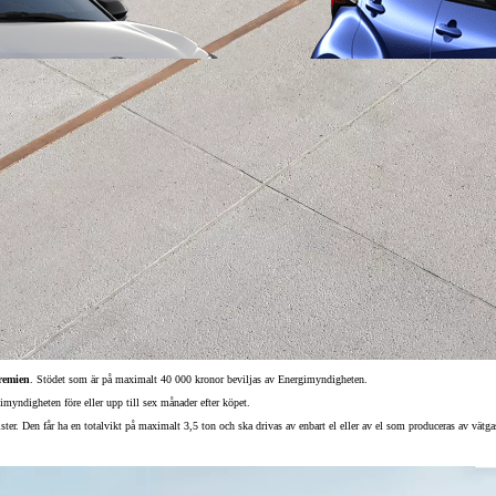
Från 257 900 kr
Från 2 535 kr/mån
remien
. Stödet som är på maximalt 40 000 kronor beviljas av Energimyndigheten.
Easy Billån
myndigheten före eller upp till sex månader efter köpet.
Corolla
HYBRID
ister. Den får ha en totalvikt på maximalt 3,5 ton och ska drivas av enbart el eller av el som produceras av vätgas