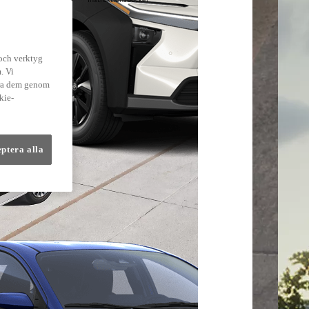
lmer
 och verktyg
. Vi
dra dem genom
kie-
eptera alla