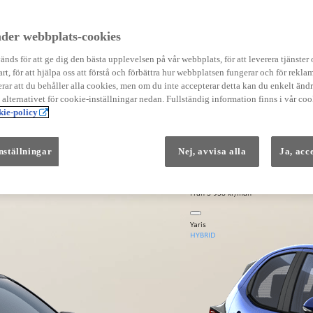
Instruktionsfilmer
Toyota C-HR Instruktionsfilmer
Yaris Instruktionsfilmer
der webbplats-cookies
Yaris Cross Instruktionsfilmer
Digital Smart Nyckel Instruktionsfi
nds för att ge dig den bästa upplevelsen på vår webbplats, för att leverera tjänster
art, för att hjälpa oss att förstå och förbättra hur webbplatsen fungerar och för reklam
ar att du behåller alla cookies, men om du inte accepterar detta kan du enkelt än
å alternativet för cookie-inställningar nedan. Fullständig information finns i vår coo
ie-policy
nställningar
Nej, avvisa alla
Ja, acc
Från 569 900 kr
Från 3 958 kr/mån
Yaris
HYBRID