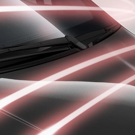
Från 324 900 kr
Från 3 194 kr/mån
Toyota C-HR
HYBRID & LADDHYBRID