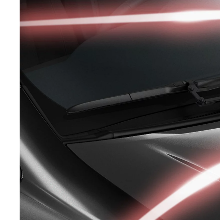
Från 599 900 kr
Nya Corolla Cross
HYBRID