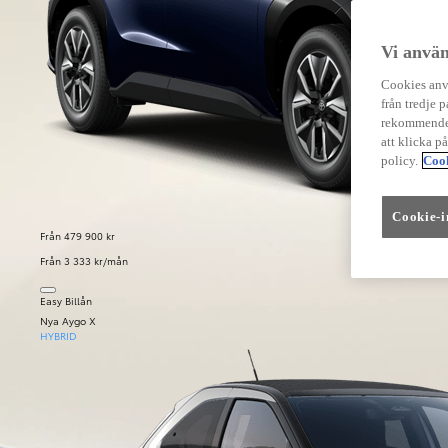
Vi använ
Cookies anvä
från tredje p
rekommender
att klicka p
policy.
Cook
Cookie-i
Från 479 900 kr
Från 3 333 kr/mån
Easy Billån
Nya Aygo X
HYBRID