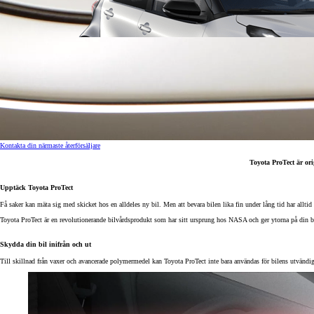
Kontakta din närmaste återförsäljare
Toyota ProTect är ori
Upptäck Toyota ProTect
Från 238 900 kr
Få saker kan mäta sig med skicket hos en alldeles ny bil. Men att bevara bilen lika fin under lång tid har alltid v
Från 2 349 kr/mån
Toyota ProTect är en revolutionerande bilvårdsprodukt som har sitt ursprung hos NASA och ger ytorna på din bil
Skydda din bil inifrån och ut
Easy Billån
GR Yaris
Till skillnad från vaxer och avancerade polymermedel kan Toyota ProTect inte bara användas för bilens utvändiga 
BENSIN