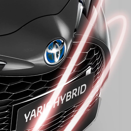
Toyota Professio
När varje jobb r