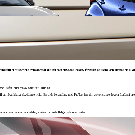
ginaltillbehör speciellt framtaget för din bil som skyddar lacken, får bilen att skina och skapar ett skyd
Från 257 900 kr
arit svårt, eller rentav omöjligt. Tills nu.
Från 2 535 kr/mån
 ett högeffektivt skyddande skikt. En enda behandling med ProTect hos din auktoriserade Toyota-återförsäljare ä
Easy Billån
Corolla
lack, utan också för klädslar, mattor, lättmetallfälgar och sidofönster.
HYBRID