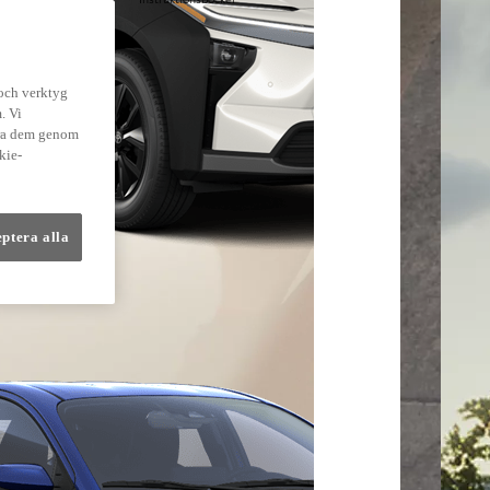
lmer
 och verktyg
. Vi
dra dem genom
kie-
eptera alla