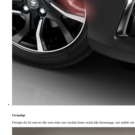
Toyota GR Supra
BENSIN
Utvändigt
Försegla din bil med ett hårt extra skikt som skyddar bilens utsida från föroreningar, surt nedfall o