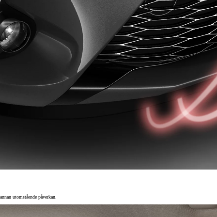
Nya GR GT
The soul lives on
ch annan utomstående påverkan.