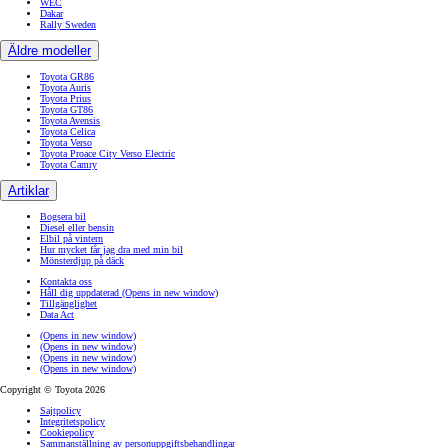
WEC
Dakar
Rally Sweden
Äldre modeller
Toyota GR86
Toyota Auris
Toyota Prius
Toyota GT86
Toyota Avensis
Toyota Celica
Toyota Verso
Toyota Proace City Verso Electric
Toyota Camry
Artiklar
Bogsera bil
Diesel eller bensin
Elbil på vintern
Hur mycket får jag dra med min bil
Mönsterdjup på däck
Kontakta oss
Håll dig uppdaterad
(Opens in new window)
Tillgänglighet
Data Act
(Opens in new window)
(Opens in new window)
(Opens in new window)
(Opens in new window)
Copyright © Toyota 2026
Sajtpolicy
Integritetspolicy
Cookiepolicy
Sammanställning av personuppgiftsbehandlingar