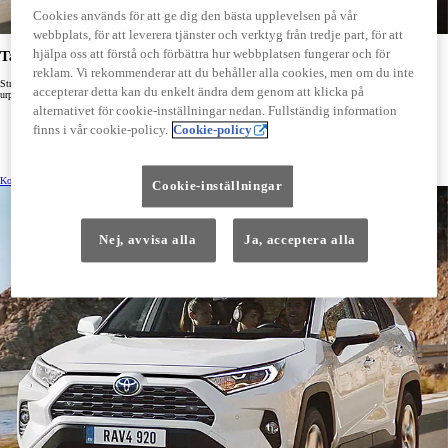
Cookies används för att ge dig den bästa upplevelsen på vår
webbplats, för att leverera tjänster och verktyg från tredje part, för att
hjälpa oss att förstå och förbättra hur webbplatsen fungerar och för
Takbox från Toyota - snygg och rymlig med smarta funktioner
reklam. Vi rekommenderar att du behåller alla cookies, men om du inte
Strömlinjeformad takbox i blanksvart, kan öppnas från både höger och vänster för att underlätta i- och
accepterar detta kan du enkelt ändra dem genom att klicka på
urpackning. Takboxen rymmer 460 liter.
alternativet för cookie-inställningar nedan. Fullständig information
Utöka lastförmågan i bilen.
Slipp last i kupén, mer utrymme för dig och dina passagerare.
finns i vår cookie-policy.
Cookie-policy
Lasta enkelt och snabbt.
Full åtkomst till bagageutrymmet utan att takboxen är i vägen tack vare dess framskjutna placering
på taket.
Kontakta din närmaste återförsäljare
Cookie-inställningar
Nej, avvisa alla
Ja, acceptera alla