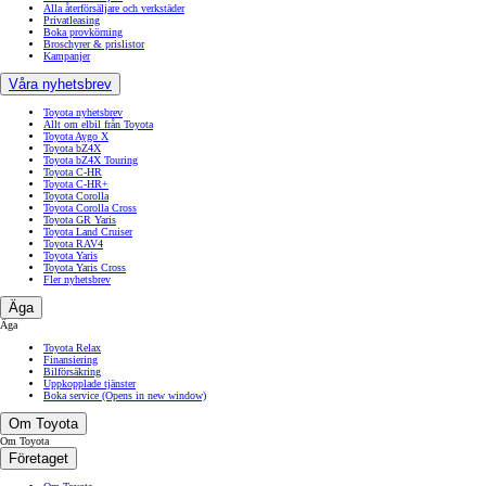
Alla återförsäljare och verkstäder
Privatleasing
Boka provkörning
Broschyrer & prislistor
Kampanjer
Våra nyhetsbrev
Toyota nyhetsbrev
Allt om elbil från Toyota
Toyota Aygo X
Toyota bZ4X
Toyota bZ4X Touring
Toyota C-HR
Toyota C-HR+
Toyota Corolla
Toyota Corolla Cross
Toyota GR Yaris
Toyota Land Cruiser
Toyota RAV4
Toyota Yaris
Toyota Yaris Cross
Fler nyhetsbrev
Äga
Äga
Toyota Relax
Finansiering
Bilförsäkring
Uppkopplade tjänster
Boka service
(Opens in new window)
Om Toyota
Om Toyota
Företaget