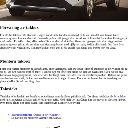
Förvaring av takbox
För att din takbox inte ska vara i vägen när du inte har den monterad på bilen, kan det vara bra att ha en
anordning som förvarar den väl. Beroende på hur ditt garage eller förråd ser ut finns det flera olika lösningar på
marknaden. En takboxhiss, eller takboxlift som det också kallas, fäster du i garagets tak eller vägg med en
anordning som gör att du smidigt kan hissa upp boxen med hjälp av linor, kedjor eller band. Det finns även
alternativ som väggfästen, liknande krokar, som gör att du enkelt kan hänga upp boxen mot en vägg.
Montera takbox
Först och främst monterar du lasthållarna, eller takräckena. När du sedan lyfter på takboxen är det viktigt att du
ser till att den hamnar mitt på taket. Hamnar den för långt bak finns det risk att bakluckan slår i när du ska
komma åt bagageutrymmet, och sitter den för långt fram finns det risk för stabilitetsproblem. Detsamma gäller
om den hamnar snett, då kan den snedbelasta eller kränga i kurvor. Dock är det bra att ha lite överhäng så
placera hellre din takbox långt fram.
Takräcke
Takräcke, eller lasthållare, består av två relingar som du fäster på bilens tak. Det finns takräcken för
bilar
både
med rails integrerat på taket och för bilar utan rails. Med hjälp av lasthållare kan du utöver att fästa en takbox,
även frakta långa och stora saker, som exempelvis plankor eller cyklar.
Instruktionsfilmer
(Opens in new window)
Se här hur du monterar takräcke och takbox.