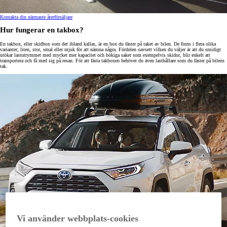
Kontakta din närmaste återförsäljare
Hur fungerar en takbox?
En takbox, eller skidbox som det ibland kallas, är en box du fäster på taket av bilen. De finns i flera olika
varianter; liten, stor, smal eller mjuk för att nämna några. Fördelen oavsett vilken du väljer är att du smidigt
utökar lastutrymmet med mycket mer kapacitet och bökiga saker som exempelvis skidor, blir enkelt att
transportera och få med sig på resan. För att fästa takboxen behöver du även lasthållare som du fäster på bilens
tak.
Vi använder webbplats-cookies