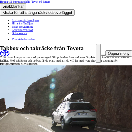
Hoppa till huvudinnehåll
(Tryck på Enter)
Snabblänkar
Klicka för att stänga räckviddsöverlägget
Prislistor & broschyrer
Hitta återförsäljare
Boka provkörning
Kontakta verkstad
Boka service
Kontaktinformation
Takbox och takräcke från Toyota
Öppna meny
Trött på att kompromissa med packningen? Slipp fundera över vad som får plats eller inte och ta med alltihop
istället. Med takräcken och takbox får du plats med allt du vill ha med, vare sig det är packning för
familjesemestern eller skidresan.