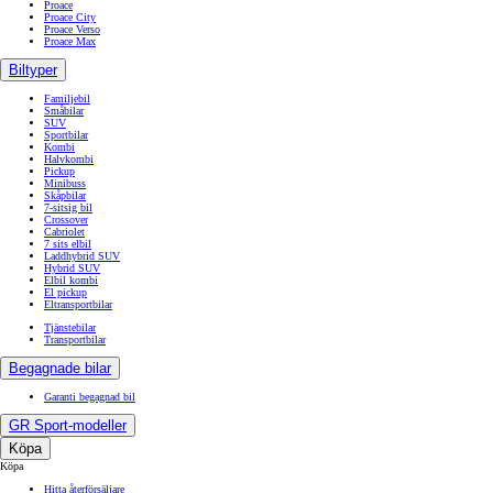
Proace
Proace City
Proace Verso
Proace Max
Biltyper
Familjebil
Småbilar
SUV
Sportbilar
Kombi
Halvkombi
Pickup
Minibuss
Skåpbilar
7-sitsig bil
Crossover
Cabriolet
7 sits elbil
Laddhybrid SUV
Hybrid SUV
Elbil kombi
El pickup
Eltransportbilar
Tjänstebilar
Transportbilar
Begagnade bilar
Garanti begagnad bil
GR Sport-modeller
Köpa
Köpa
Hitta återförsäljare