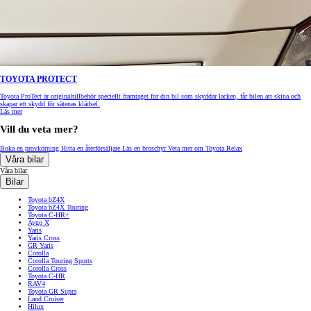
TOYOTA PROTECT
Toyota ProTect är originaltillbehör speciellt framtaget för din bil som skyddar lacken, får bilen att skina och
skapar ett skydd för sätenas klädsel.
Läs mer
Vill du veta mer?
Boka en provkörning
Hitta en återförsäljare
Läs en broschyr
Veta mer om Toyota Relax
Våra bilar
Våra bilar
Bilar
Toyota bZ4X
Toyota bZ4X Touring
Toyota C-HR+
Aygo X
Yaris
Yaris Cross
GR Yaris
Corolla
Corolla Touring Sports
Corolla Cross
Toyota C-HR
RAV4
Toyota GR Supra
Land Cruiser
Hilux