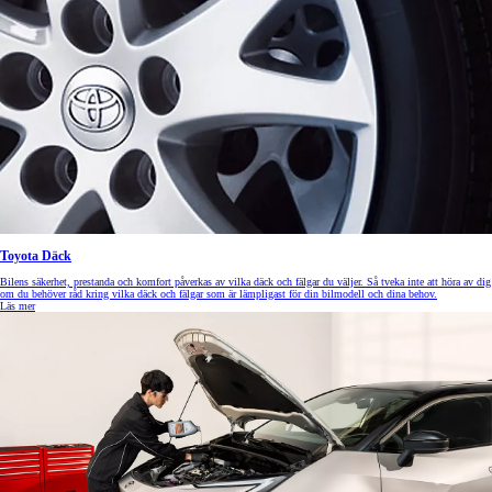
Toyota Däck
Bilens säkerhet, prestanda och komfort påverkas av vilka däck och fälgar du väljer. Så tveka inte att höra av dig
om du behöver råd kring vilka däck och fälgar som är lämpligast för din bilmodell och dina behov.
Läs mer