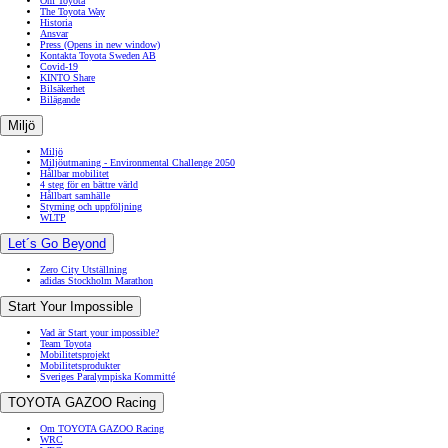
Om Toyota
The Toyota Way
Historia
Ansvar
Press
(Opens in new window)
Kontakta Toyota Sweden AB
Covid-19
KINTO Share
Bilsäkerhet
Bilägande
Miljö
Miljö
Miljöutmaning - Environmental Challenge 2050
Hållbar mobilitet
4 steg för en bättre värld
Hållbart samhälle
Styrning och uppföljning
WLTP
Let´s Go Beyond
Zero City Utställning
adidas Stockholm Marathon
Start Your Impossible
Vad är Start your impossible?
Team Toyota
Mobilitetsprojekt
Mobilitetsprodukter
Sveriges Paralympiska Kommitté
TOYOTA GAZOO Racing
Om TOYOTA GAZOO Racing
WRC