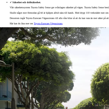
✓ Säkerhet och driftsäkerhet.
Vårt säkerhetssystem Toyota Safety Sense ger svårslagen säkerhet på vägen. Toyota Safety Sense består
Skulle något mot förmodan gå fel är hjälpen alltid nära till hands. Med drygt 110 verkstäder runt om he
Dessutom ingår Toyota Eurocare Vägassistans till alla våra bilar så att du kan vara än mer säker på a
Här kan du läsa mer om
Toyota Eurocare Vägassistans
.
Från 599 900 kr
Nya Corolla Cross
HYBRID