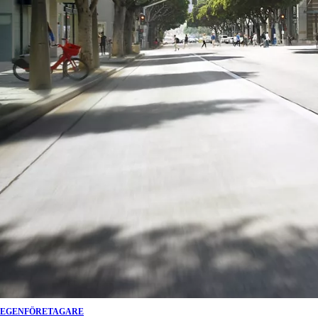
Från 360 900 kr
Från 3 548 kr/mån
Easy Billån
EGENFÖRETAGARE