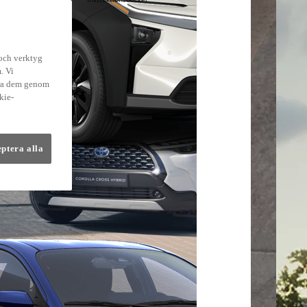
lmer
 och verktyg
. Vi
dra dem genom
kie-
eptera alla