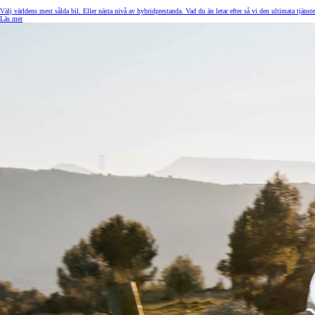
Toyota GR Supra
BENSIN
Välj världens mest sålda bil. Eller nästa nivå av hybridprestanda. Vad du än letar efter så vi den ultimata tjänste
Läs mer