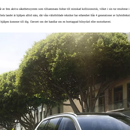
 av fem aktiva säkerhetssystem som tillsammans bidrar till minskad kollisionsrisk, vilket i sin tur resulterar i
la landet är hjälpen alltid nära, där våra välutbildade tekniker har erfarenhet från 4 generationer av hybridtekni
tt hjälpen kommer till dig. Oavsett om det handlar om en borttappad bilnyckel eller motorhaveri.
Från 324 900 kr
Från 3 194 kr/mån
Toyota C-HR
HYBRID & LADDHYBRID