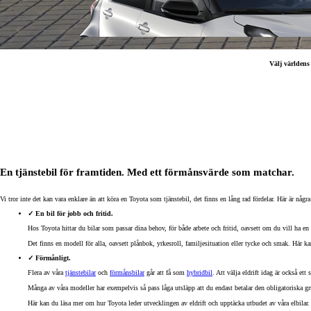
Välj världens 
En tjänstebil för framtiden. Med ett förmånsvärde som matchar.
Vi tror inte det kan vara enklare än att köra en Toyota som tjänstebil, det finns en lång rad fördelar. Här är några
Från 238 900 kr
✓ En bil för jobb och fritid.
Från 2 349 kr/mån
Hos Toyota hittar du bilar som passar dina behov, för både arbete och fritid, oavsett om du vill ha en
Det finns en modell för alla, oavsett plånbok, yrkesroll, familjesituation eller tycke och smak. Här
Easy Billån
GR Yaris
✓ Förmånligt.
BENSIN
Flera av våra
tjänstebilar
och
förmånsbilar
går att få som
hybridbil
. Att välja eldrift idag är också et
Många av våra modeller har exempelvis så pass låga utsläpp att du endast betalar den obligatoriska gru
Här kan du läsa mer om hur Toyota leder utvecklingen av eldrift och upptäcka utbudet av våra elbilar