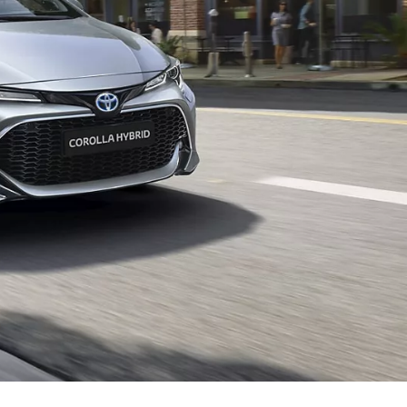
Toyota Professio
När varje jobb r