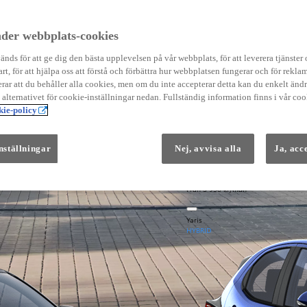
Instruktionsfilmer
Toyota C-HR Instruktionsfilmer
Yaris Instruktionsfilmer
der webbplats-cookies
Yaris Cross Instruktionsfilmer
Digital Smart Nyckel Instruktionsfi
nds för att ge dig den bästa upplevelsen på vår webbplats, för att leverera tjänster
art, för att hjälpa oss att förstå och förbättra hur webbplatsen fungerar och för reklam
ar att du behåller alla cookies, men om du inte accepterar detta kan du enkelt än
å alternativet för cookie-inställningar nedan. Fullständig information finns i vår coo
ie-policy
nställningar
Nej, avvisa alla
Ja, acc
Från 569 900 kr
Från 3 958 kr/mån
Yaris
HYBRID