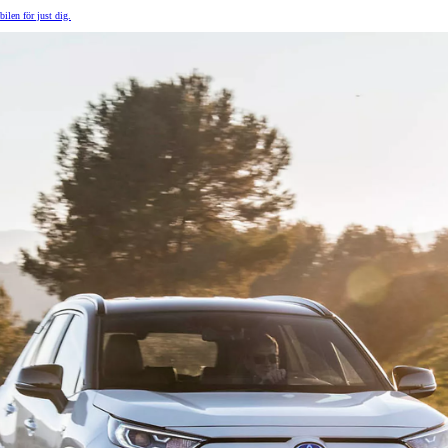
Nya GR GT
The soul lives on
bilen för just dig.