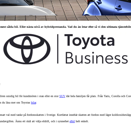
mest sålda bil. Eller nästa nivå av hybridprestanda. Vad du än letar efter så vi den ultimata tjänstebile
:
Från 257 900 kr
Från 2 535 kr/mån
 liten smidig bil för kundmöten i stan eller en stor
SUV
där hela familjen får plats. Från Yaris, Corolla och C
 kan du läsa mer om Toyotas
bilar
.
Easy Billån
Corolla
HYBRID
t smart val med tanke på fordonsskatten i Sverige. Kortfattat innebär skatten att fordon med lägre koldioxidutsläp
ndavgiften. Ännu ett skäl att välja eldrift, och i synnerhet
elbil
helt enkelt.
.