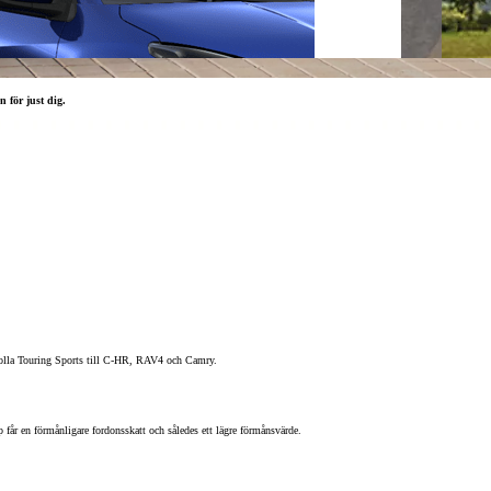
n för just dig.
orolla Touring Sports till C-HR, RAV4 och Camry.
p får en förmånligare fordonsskatt och således ett lägre förmånsvärde.