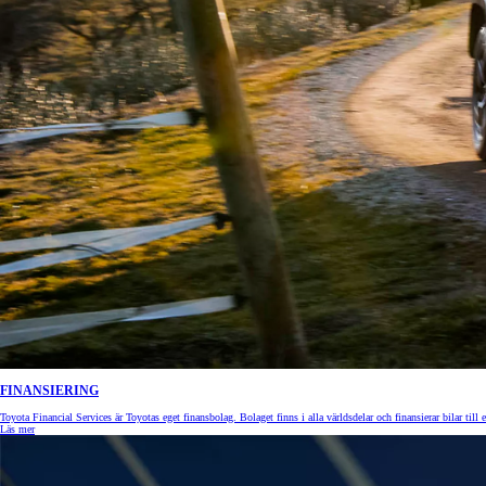
FINANSIERING
Toyota Financial Services är Toyotas eget finansbolag. Bolaget finns i alla världsdelar och finansierar bilar till 
Läs mer