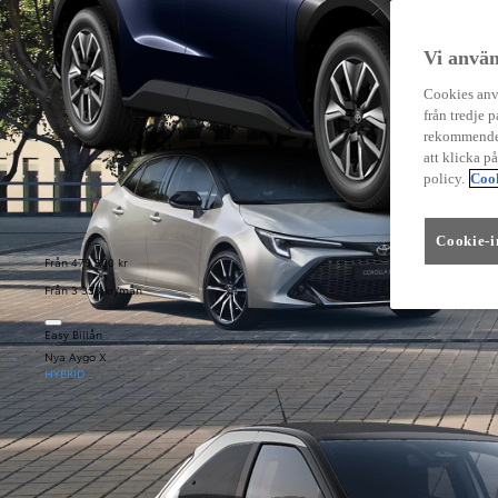
Vi använ
Cookies anvä
från tredje p
rekommender
att klicka p
policy.
Cook
Cookie-i
Från 479 900 kr
Från 3 333 kr/mån
Easy Billån
Nya Aygo X
HYBRID