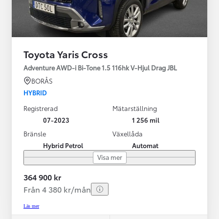
Toyota Yaris Cross
Adventure AWD-i Bi-Tone 1.5 116hk V-Hjul Drag JBL
BORÅS
HYBRID
Registrerad
Mätarställning
07-2023
1 256 mil
Bränsle
Växellåda
Hybrid Petrol
Automat
Visa mer
364 900 kr
Från 4 380 kr/mån
Läs mer