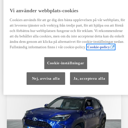
Registrerad
Mätarställning
09-2023
14 650 mil
Vi använder webbplats-cookies
Bränsle
Växellåda
Cookies används för att ge dig den bästa upplevelsen på vår webbplats, för
Hybrid Bensin
Automat
att leverera tjänster och verktyg från tredje part, för att hjälpa oss att förstå
Visa mer
och förbättra hur webbplatsen fungerar och för reklam. Vi rekommenderar
att du behåller alla cookies, men om du inte accepterar detta kan du enkelt
409 900 kr
ändra dem genom att klicka på alternativet för cookie-inställningar nedan.
Från 4 920 kr/mån
Fullständig information finns i vår cookie-policy.
Cookie-policy
Läs mer
Kontakta återförsäljare
Cookie-inställningar
Jämförelse
Spara
Nej, avvisa alla
Ja, acceptera alla