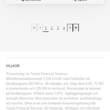
1
2
3
4
First Page
Previous page
Next page
Last Page
VILLKOR
*Finansiering via Toyota Financial Services:
Månadskostnadsexempel 2 234 kr/mån med Fördelslån vid
försäljningspris 250 000 kr, 36 månader, ord. rörlig ränta 6,69, 75 000
kr kontantinsats och 125 000 kr restskuld. Restskulden är baserad
på försäljningspris. Effektiv ränta 7,47%. Uppläggningsavgift och
aviavgift tillkommer. Med reservation för avvikelser, prisförändringar
och tryckfel. Detta är ett icke bindande finansieringsförslag från
Toyota Financial Services. Ett bindande, utförligare och individuell