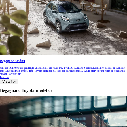
Begagnad småbil
Om du letar efter en begagnad småbil som erbjuder hög kvalitet, körglädje och personlighet så har du kommit
rätt. En begagnad småbil från Toyota erbjuder allt det och mycket därtill. Kolla själv för att hitta en begagnad
småbil för just dig.
Läs mer
Visa fler
Begagnade Toyota-modeller