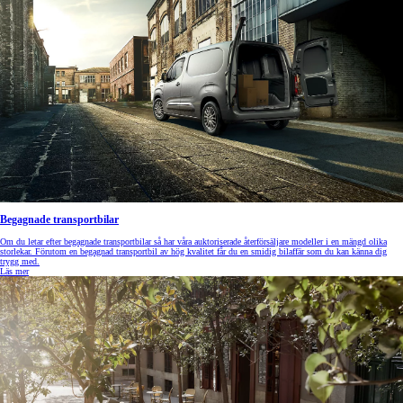
Begagnade transportbilar
Om du letar efter begagnade transportbilar så har våra auktoriserade återförsäljare modeller i en mängd olika
storlekar. Förutom en begagnad transportbil av hög kvalitet får du en smidig bilaffär som du kan känna dig
trygg med.
Läs mer