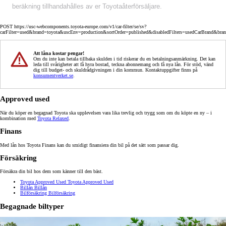
beräkning tillhandahålles av er Toyotaåterförsäljare.
POST https://usc-webcomponents.toyota-europe.com/v1/car-filter/se/sv?
carFilter=used&brand=toyota&uscEnv=production&sortOrder=published&disabledFilters=usedCarBrand&bra
Att låna kostar pengar!
Om du inte kan betala tillbaka skulden i tid riskerar du en betalningsanmärkning. Det kan
leda till svårigheter att få hyra bostad, teckna abonnemang och få nya lån. För stöd, vänd
dig till budget- och skuldrådgivningen i din kommun. Kontaktuppgifter finns på
konsumentverket.se
.
Approved used
När du köper en begagnad Toyota ska upplevelsen vara lika trevlig och trygg som om du köpte en ny – i
kombination med
Toyota Relaxed
.
Finans
Med lån hos Toyota Finans kan du smidigt finansiera din bil på det sätt som passar dig.
Försäkring
Försäkra din bil hos dem som känner till den bäst.
Toyota Approved Used
Toyota Approved Used
Billån
Billån
Bilförsäkring
Bilförsäkring
Begagnade biltyper