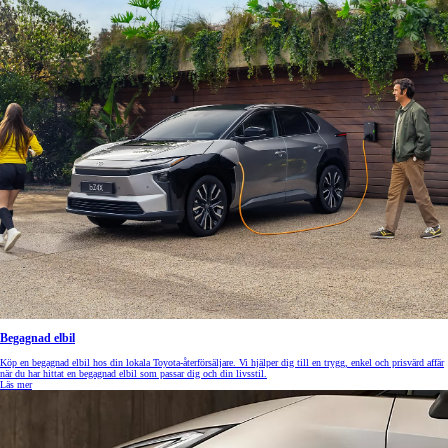
Begagnad elbil
Köp en begagnad elbil hos din lokala Toyota-återförsäljare. Vi hjälper dig till en trygg, enkel och prisvärd affär
när du har hittat en begagnad elbil som passar dig och din livsstil.
Läs mer