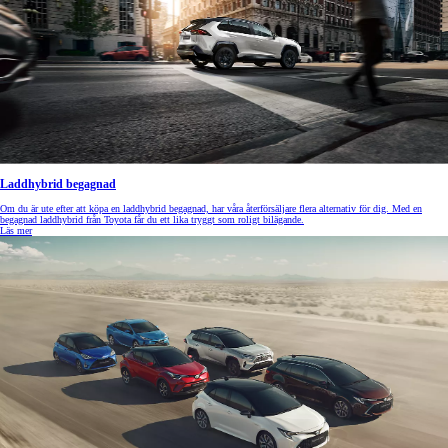
Laddhybrid begagnad
Om du är ute efter att köpa en laddhybrid begagnad, har våra återförsäljare flera alternativ för dig. Med en
begagnad laddhybrid från Toyota får du ett lika tryggt som roligt bilägande.
Läs mer