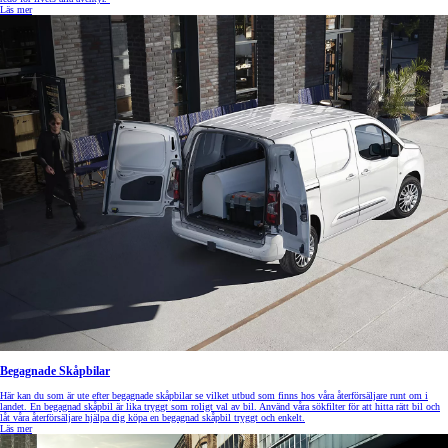
Läs mer
Begagnade Skåpbilar
Här kan du som är ute efter begagnade skåpbilar se vilket utbud som finns hos våra återförsäljare runt om i
landet. En begagnad skåpbil är lika tryggt som roligt val av bil. Använd våra sökfilter för att hitta rätt bil och
låt våra återförsäljare hjälpa dig köpa en begagnad skåpbil tryggt och enkelt.
Läs mer