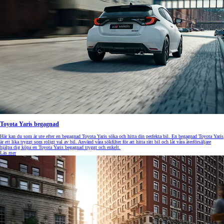
Toyota Yaris begagnad
Här kan du som är ute efter en begagnad Toyota Yaris söka och hitta din perfekta bil. En begagnad Toyota Yaris
är ett lika tryggt som roligt val av bil. Använd våra sökfilter för att hitta rätt bil och låt våra återförsäljare
hjälpa dig köpa en Toyota Yaris begagnad tryggt och enkelt.
Läs mer