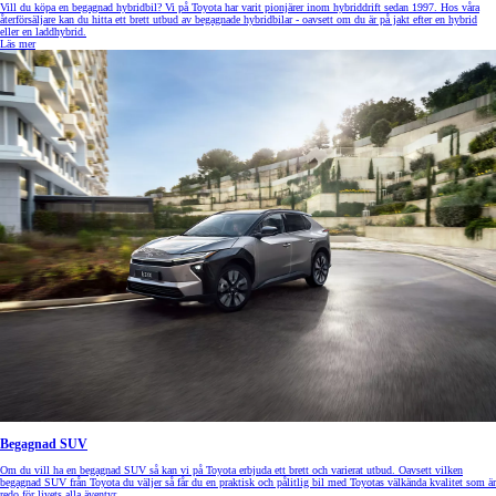
Vill du köpa en begagnad hybridbil? Vi på Toyota har varit pionjärer inom hybriddrift sedan 1997. Hos våra
återförsäljare kan du hitta ett brett utbud av begagnade hybridbilar - oavsett om du är på jakt efter en hybrid
eller en laddhybrid.
Läs mer
Begagnad SUV
Om du vill ha en begagnad SUV så kan vi på Toyota erbjuda ett brett och varierat utbud. Oavsett vilken
begagnad SUV från Toyota du väljer så får du en praktisk och pålitlig bil med Toyotas välkända kvalitet som är
redo för livets alla äventyr.