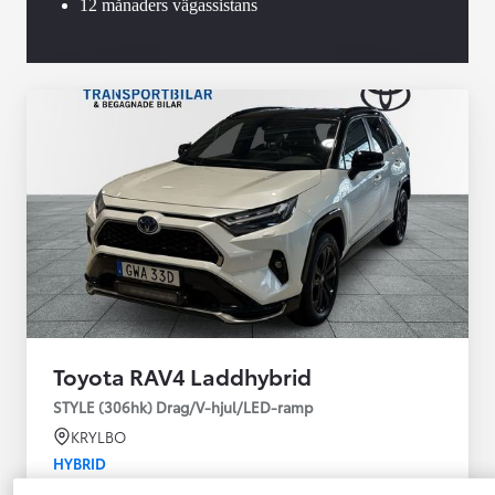
12 månaders vägassistans
Toyota RAV4 Laddhybrid
STYLE (306hk) Drag/V-hjul/LED-ramp
KRYLBO
HYBRID