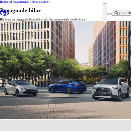
Hoppa till huvudinnehåll
(Tryck på Enter)
Begagnade bilar
Öppna m
Här hittar du begagnade Toyota-bilar hos våra auktoriserade återförsäljare.