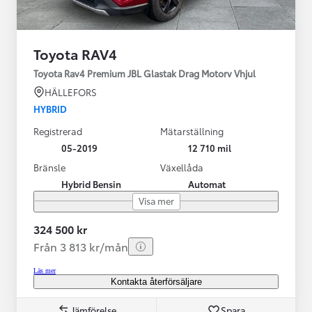
Toyota RAV4
Toyota Rav4 Premium JBL Glastak Drag Motorv Vhjul
HÄLLEFORS
HYBRID
Registrerad
Mätarställning
05-2019
12 710 mil
Bränsle
Växellåda
Hybrid Bensin
Automat
Visa mer
324 500 kr
Från 3 813 kr/mån
Läs mer
Kontakta återförsäljare
Jämförelse
Spara