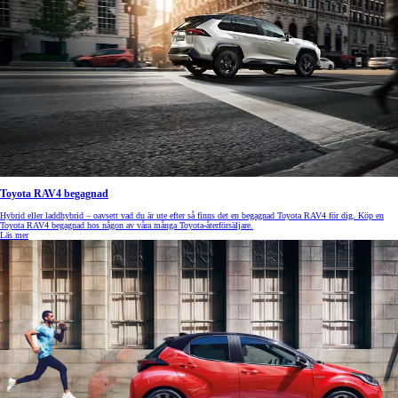
Toyota RAV4 begagnad
Hybrid eller laddhybrid – oavsett vad du är ute efter så finns det en begagnad Toyota RAV4 för dig. Köp en
Toyota RAV4 begagnad hos någon av våra många Toyota-återförsäljare.
Läs mer