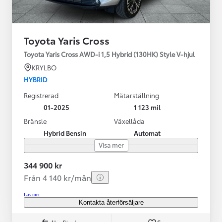
Toyota Yaris Cross
Toyota Yaris Cross AWD-i 1,5 Hybrid (130HK) Style V-hjul
KRYLBO
HYBRID
Registrerad
Mätarställning
01-2025
1 123 mil
Bränsle
Växellåda
Hybrid Bensin
Automat
Visa mer
344 900 kr
Från 4 140 kr/mån
Läs mer
Kontakta återförsäljare