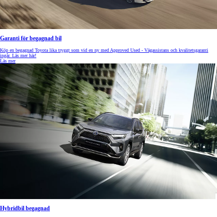
Garanti för begagnad bil
Köp en begagnad Toyota lika tryggt som vid en ny med Approved Used - Vägassistans och kvalitetsgaranti
ingår. Läs mer här!
Läs mer
Hybridbil begagnad