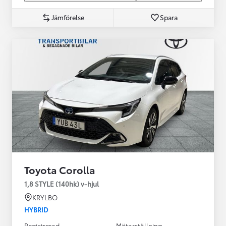
Jämförelse
Spara
Toyota Corolla
1,8 STYLE (140hk) v-hjul
KRYLBO
HYBRID
Registrerad
Mätarställning