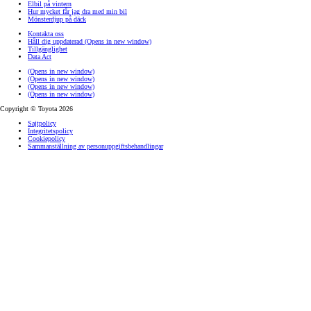
Elbil på vintern
Hur mycket får jag dra med min bil
Mönsterdjup på däck
Kontakta oss
Håll dig uppdaterad
(Opens in new window)
Tillgänglighet
Data Act
(Opens in new window)
(Opens in new window)
(Opens in new window)
(Opens in new window)
Copyright © Toyota 2026
Sajtpolicy
Integritetspolicy
Cookiepolicy
Sammanställning av personuppgiftsbehandlingar