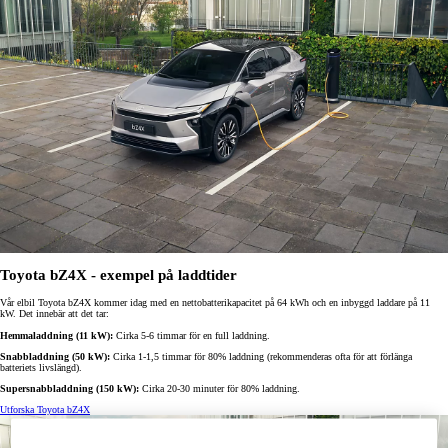
Toyota bZ4X - exempel på laddtider
Vår elbil Toyota bZ4X kommer idag med en nettobatterikapacitet på 64 kWh och en inbyggd laddare på 11
kW. Det innebär att det tar:
Hemmaladdning (11 kW):
Cirka 5-6 timmar för en full laddning.
Snabbladdning (50 kW):
Cirka 1-1,5 timmar för 80% laddning (rekommenderas ofta för att förlänga
batteriets livslängd).
Supersnabbladdning (150 kW):
Cirka 20-30 minuter för 80% laddning.
Utforska Toyota bZ4X