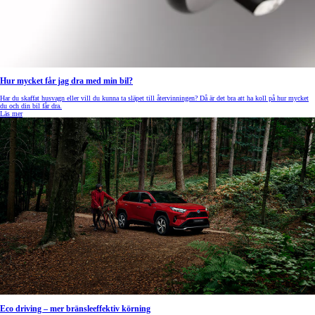
Hur mycket får jag dra med min bil?
Har du skaffat husvagn eller vill du kunna ta släpet till återvinningen? Då är det bra att ha koll på hur mycket
du och din bil får dra.
Läs mer
Eco driving – mer bränsleeffektiv körning