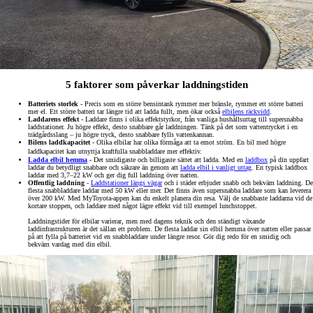
5 faktorer som påverkar laddningstiden
Batteriets storlek
- Precis som en större bensintank rymmer mer bränsle, rymmer ett större batteri
mer el. Ett större batteri tar längre tid att ladda fullt, men ökar också
elbilens räckvidd
.
Laddarens effekt
- Laddare finns i olika effektstyrkor, från vanliga hushållsuttag till supersnabba
laddstationer. Ju högre effekt, desto snabbare går laddningen. Tänk på det som vattentrycket i en
trädgårdsslang – ju högre tryck, desto snabbare fylls vattenkannan.
Bilens laddkapacitet
- Olika elbilar har olika förmåga att ta emot ström. En bil med högre
laddkapacitet kan utnyttja kraftfulla snabbladdare mer effektiv.
Ladda elbil hemma
- Det smidigaste och billigaste sättet att ladda. Med en
laddbox
på din uppfart
laddar du betydligt snabbare och säkrare än genom att
ladda elbil i vanligt uttag
. En typisk laddbox
laddar med 3,7–22 kW och ger dig full laddning över natten.
Offentlig laddning
-
Laddstationer längs vägar
och i städer erbjuder snabb och bekväm laddning. De
flesta snabbladdare laddar med 50 kW eller mer. Det finns även supersnabba laddare som kan leverera
över 200 kW. Med MyToyota-appen kan du enkelt planera din resa. Välj de snabbaste laddarna vid de
kortare stoppen, och laddare med något lägre effekt vid till exempel lunchstoppet.
Laddningstider för elbilar varierar, men med dagens teknik och den ständigt växande
laddinfrastrukturen är det sällan ett problem. De flesta laddar sin elbil hemma över natten eller passar
på att fylla på batteriet vid en snabbladdare under längre resor. Gör dig redo för en smidig och
bekväm vardag med din elbil.