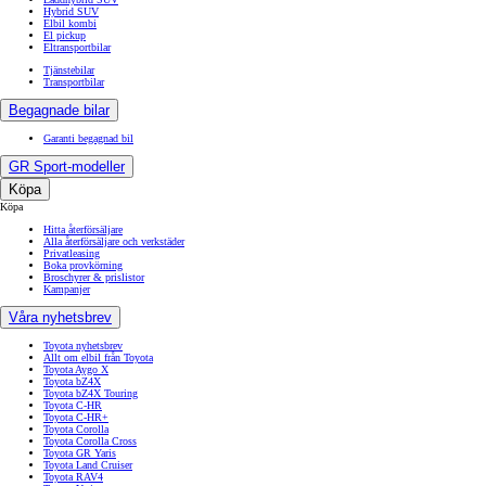
Hybrid SUV
Elbil kombi
El pickup
Eltransportbilar
Tjänstebilar
Transportbilar
Begagnade bilar
Garanti begagnad bil
GR Sport-modeller
Köpa
Köpa
Hitta återförsäljare
Alla återförsäljare och verkstäder
Privatleasing
Boka provkörning
Broschyrer & prislistor
Kampanjer
Våra nyhetsbrev
Toyota nyhetsbrev
Allt om elbil från Toyota
Toyota Aygo X
Toyota bZ4X
Toyota bZ4X Touring
Toyota C-HR
Toyota C-HR+
Toyota Corolla
Toyota Corolla Cross
Toyota GR Yaris
Toyota Land Cruiser
Toyota RAV4