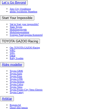
Let´s Go Beyond
Zero City Utställning
adidas Stockholm Marathon
Start Your Impossible
Vad är Start your impossible?
Team Toyota
Mobilitetsprojekt
Mobilitetsprodukter
Sveriges Paralympiska Kommitté
TOYOTA GAZOO Racing
Om TOYOTA GAZOO Racing
WRC
WEC
Dakar
Rally Sweden
Äldre modeller
Toyota GR86
Toyota Auris
Toyota Prius
Toyota GT86
Toyota Avensis
Toyota Celica
Toyota Verso
Toyota Proace City Verso Electric
Toyota Camry
Artiklar
Bogsera bil
Diesel eller bensin