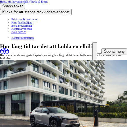
Hoppa till huvudinnehåll
(Tryck på Enter)
Snabblänkar
Klicka för att stänga räckviddsöverlägget
Prislistor & broschyrer
Hitta återförsäljare
Boka provkörning
Kontakta verkstad
Boka service
Kontaktinformation
Hur lång tid tar det att ladda en elbil?
Öppna meny
Här reder vi ut de vanligaste frågetecknen kring hur lång tid det tar att ladda en elbil och vad som påverkar
laddtiden.