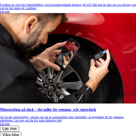
Funderar du över hur bränsleeffektiv och kostnadssparande körning går till? Här kan du läsa om eco driving och
vad du bör tänka på i trafiken.
Läs mer
Mönsterdjup på däck – det gäller för sommar- och vinterdäck
Att ha rätt mönsterdjup, oavsett om det är sommardäck eller vinterdäck, är avgörande för att garantera
säkerheten. Läs mer och lär dig mäta däckdjup här!
Läs mer
Läs mer
Våra bilar