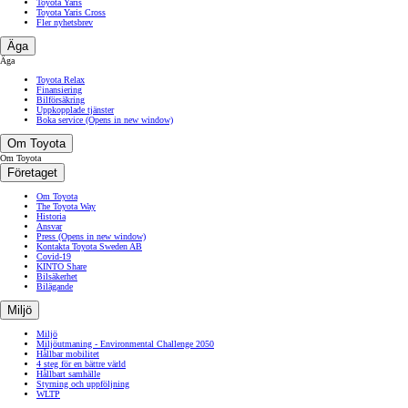
Toyota Yaris
Toyota Yaris Cross
Fler nyhetsbrev
Äga
Äga
Toyota Relax
Finansiering
Bilförsäkring
Uppkopplade tjänster
Boka service
(Opens in new window)
Om Toyota
Om Toyota
Företaget
Om Toyota
The Toyota Way
Historia
Ansvar
Press
(Opens in new window)
Kontakta Toyota Sweden AB
Covid-19
KINTO Share
Bilsäkerhet
Bilägande
Miljö
Miljö
Miljöutmaning - Environmental Challenge 2050
Hållbar mobilitet
4 steg för en bättre värld
Hållbart samhälle
Styrning och uppföljning
WLTP