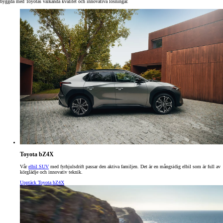
byggda med Toyotas välkända kvalitet och innovativa lösningar.
Toyota bZ4X
Vår
elbil SUV
med fyrhjulsdrift passar den aktiva familjen. Det är en mångsidig elbil som är full av
körglädje och innovativ teknik.
Upptäck Toyota bZ4X