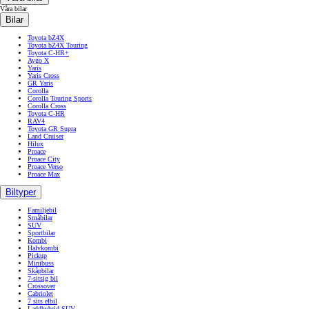
Våra bilar
Bilar
Toyota bZ4X
Toyota bZ4X Touring
Toyota C-HR+
Aygo X
Yaris
Yaris Cross
GR Yaris
Corolla
Corolla Touring Sports
Corolla Cross
Toyota C-HR
RAV4
Toyota GR Supra
Land Cruiser
Hilux
Proace
Proace City
Proace Verso
Proace Max
Biltyper
Familjebil
Småbilar
SUV
Sportbilar
Kombi
Halvkombi
Pickup
Minibuss
Skåpbilar
7-sitsig bil
Crossover
Cabriolet
7 sits elbil
Laddhybrid SUV