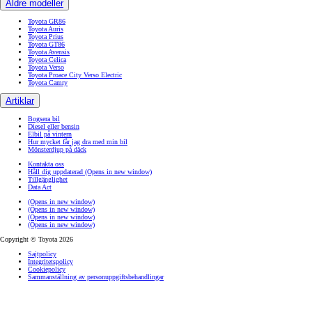
Äldre modeller
Toyota GR86
Toyota Auris
Toyota Prius
Toyota GT86
Toyota Avensis
Toyota Celica
Toyota Verso
Toyota Proace City Verso Electric
Toyota Camry
Artiklar
Bogsera bil
Diesel eller bensin
Elbil på vintern
Hur mycket får jag dra med min bil
Mönsterdjup på däck
Kontakta oss
Håll dig uppdaterad
(Opens in new window)
Tillgänglighet
Data Act
(Opens in new window)
(Opens in new window)
(Opens in new window)
(Opens in new window)
Copyright © Toyota 2026
Sajtpolicy
Integritetspolicy
Cookiepolicy
Sammanställning av personuppgiftsbehandlingar