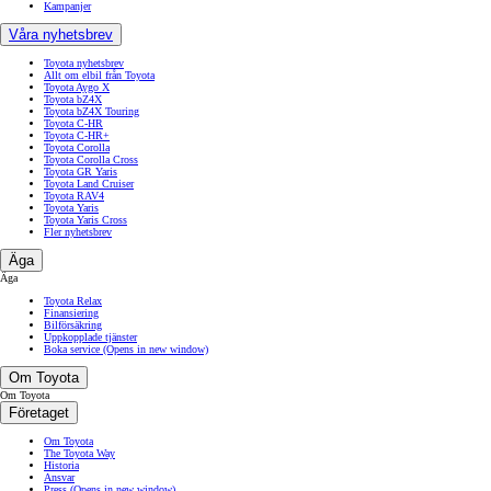
Kampanjer
Våra nyhetsbrev
Toyota nyhetsbrev
Allt om elbil från Toyota
Toyota Aygo X
Toyota bZ4X
Toyota bZ4X Touring
Toyota C-HR
Toyota C-HR+
Toyota Corolla
Toyota Corolla Cross
Toyota GR Yaris
Toyota Land Cruiser
Toyota RAV4
Toyota Yaris
Toyota Yaris Cross
Fler nyhetsbrev
Äga
Äga
Toyota Relax
Finansiering
Bilförsäkring
Uppkopplade tjänster
Boka service
(Opens in new window)
Om Toyota
Om Toyota
Företaget
Om Toyota
The Toyota Way
Historia
Ansvar
Press
(Opens in new window)