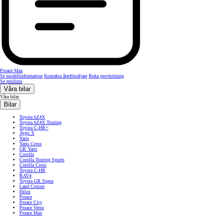
Proace Max
Se modellinformation
Kontakta återförsäljare
Boka provkörning
Se prislista
Våra bilar
Våra bilar
Bilar
Toyota bZ4X
Toyota bZ4X Touring
Toyota C-HR+
Aygo X
Yaris
Yaris Cross
GR Yaris
Corolla
Corolla Touring Sports
Corolla Cross
Toyota C-HR
RAV4
Toyota GR Supra
Land Cruiser
Hilux
Proace
Proace City
Proace Verso
Proace Max