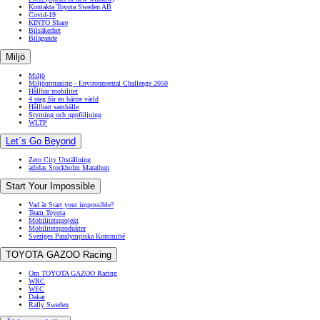
Kontakta Toyota Sweden AB
Covid-19
KINTO Share
Bilsäkerhet
Bilägande
Miljö
Miljö
Miljöutmaning - Environmental Challenge 2050
Hållbar mobilitet
4 steg för en bättre värld
Hållbart samhälle
Styrning och uppföljning
WLTP
Let´s Go Beyond
Zero City Utställning
adidas Stockholm Marathon
Start Your Impossible
Vad är Start your impossible?
Team Toyota
Mobilitetsprojekt
Mobilitetsprodukter
Sveriges Paralympiska Kommitté
TOYOTA GAZOO Racing
Om TOYOTA GAZOO Racing
WRC
WEC
Dakar
Rally Sweden