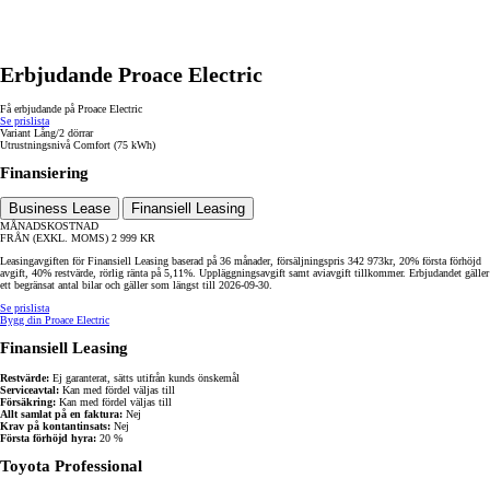
Erbjudande Proace Electric
Få erbjudande på Proace Electric
Se prislista
Variant
Lång/2 dörrar
Utrustningsnivå
Comfort (75 kWh)
Finansiering
Business Lease
Finansiell Leasing
MÅNADSKOSTNAD
FRÅN (EXKL. MOMS)
2 999
KR
Leasingavgiften för Finansiell Leasing baserad på 36 månader, försäljningspris 342 973kr, 20% första förhöjd
avgift, 40% restvärde, rörlig ränta på 5,11%. Uppläggningsavgift samt aviavgift tillkommer. Erbjudandet gäller
ett begränsat antal bilar och gäller som längst till 2026-09-30.
Se prislista
Bygg din Proace Electric
Finansiell Leasing
Restvärde:
Ej garanterat, sätts utifrån kunds önskemål
Serviceavtal:
Kan med fördel väljas till
Försäkring:
Kan med fördel väljas till
Allt samlat på en faktura:
Nej
Krav på kontantinsats:
Nej
Första förhöjd hyra:
20 %
Toyota Professional