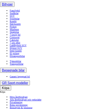
Biltyper
Familjebil
Småbilar
SUV
Sportbilar
Kombi
Halvkombi
Pickup
Minibuss
Skåpbilar
7-sitsig bil
Crossover
Cabriolet
7 sits elbil
Laddhybrid SUV
Hybrid SUV
Elbil kombi
El pickup
Eltransportbilar
Tjänstebilar
Transportbilar
Begagnade bilar
Garanti begagnad bil
GR Sport-modeller
Köpa
Köpa
Hitta återförsäljare
Alla återförsäljare och verkstäder
Privatleasing
Boka provkörning
Broschyrer & prislistor