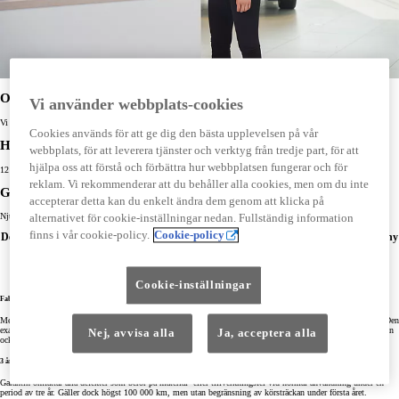
Omfattande
Vi använder webbplats-cookies
Vi erbjuder en 3-årig omfattande garanti på mekaniska komponenter.
Cookies används för att ge dig den bästa upplevelsen på vår
Håll din bil snygg
webbplats, för att leverera tjänster och verktyg från tredje part, för att
hjälpa oss att förstå och förbättra hur webbplatsen fungerar och för
12 års resp. 6 års garanti mot genomrostning
reklam. Vi rekommenderar att du behåller alla cookies, men om du inte
Ge dig själv sinnesro
accepterar detta kan du enkelt ändra dem genom att klicka på
Njut av total sinnesro när du är ute och kör.
alternativet för cookie-inställningar nedan. Fullständig information
finns i vår cookie-policy.
Cookie-policy
Det skall vara enkelt och ekonomiskt att äga en Toyota. Det gäller vare sig du har en ny
bil eller en som börjar få några år på nacken. Därför ger vi dig ett generöst
garantipaket och erbjuder förmånliga försäkringar samt en rad andra tjänster.
Cookie-inställningar
Fabriksgarantier
Med varje ny Toyota följer ett omfattande garantipaket. Nedan får du en sammanfattning av dessa garantier. Den
exakta omfattningen för respektive garanti återfinns i bilens ägarhandlingar (service- och garantihäftet). Du kan
Nej, avvisa alla
Ja, acceptera alla
också fråga närmaste auktoriserad Toyota-återförsäljare för mer information.
3 års nybilsgaranti
Garantin omfattar alla defekter som beror på material- eller tillverkningsfel vid normal användning under en
period av tre år. Gäller dock högst 100 000 km, men utan begränsning av körsträckan under första året.