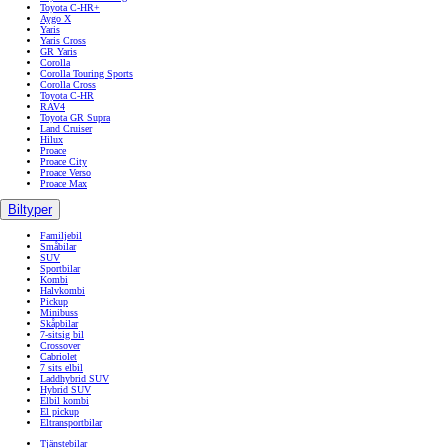
Toyota C-HR+
Aygo X
Yaris
Yaris Cross
GR Yaris
Corolla
Corolla Touring Sports
Corolla Cross
Toyota C-HR
RAV4
Toyota GR Supra
Land Cruiser
Hilux
Proace
Proace City
Proace Verso
Proace Max
Biltyper
Familjebil
Småbilar
SUV
Sportbilar
Kombi
Halvkombi
Pickup
Minibuss
Skåpbilar
7-sitsig bil
Crossover
Cabriolet
7 sits elbil
Laddhybrid SUV
Hybrid SUV
Elbil kombi
El pickup
Eltransportbilar
Tjänstebilar