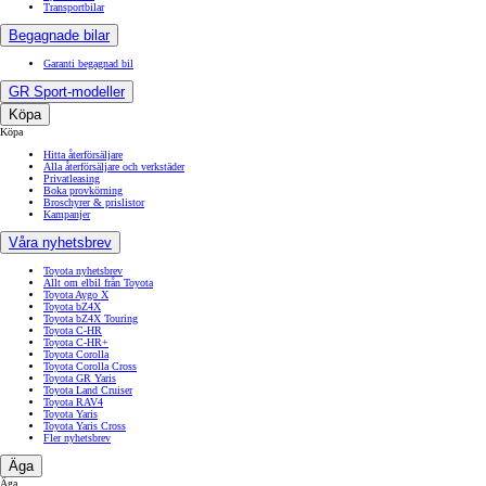
Transportbilar
Begagnade bilar
Garanti begagnad bil
GR Sport-modeller
Köpa
Köpa
Hitta återförsäljare
Alla återförsäljare och verkstäder
Privatleasing
Boka provkörning
Broschyrer & prislistor
Kampanjer
Våra nyhetsbrev
Toyota nyhetsbrev
Allt om elbil från Toyota
Toyota Aygo X
Toyota bZ4X
Toyota bZ4X Touring
Toyota C-HR
Toyota C-HR+
Toyota Corolla
Toyota Corolla Cross
Toyota GR Yaris
Toyota Land Cruiser
Toyota RAV4
Toyota Yaris
Toyota Yaris Cross
Fler nyhetsbrev
Äga
Äga