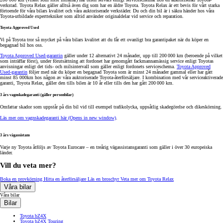
verkstad. Toyota Relax gäller alltså även dig som har en äldre Toyota. Toyota Relax är ett bevis för vårt starka
förtoende för våra bilars kvalitet och våra auktoriserade verkstäder. Du och din bil är i säkra händer hos våra
Toyota-utbildade experttekniker som alltid använder originaldelar vid service och reparation.
Toyota Approved Used
Vi på Toyota tror så mycket på våra bilars kvalitet att du får ett ovanligt bra garantipaket när du köper en
begagnad bil hos oss.
Toyota Approved Used‑garantin
gäller under 12 alternativt 24 månader, upp till 200 000 km (beroende på vilket
som inträffar först), under förutsättning att fordonet har genomgått fackmannamässig service enligt Toyotas
anvisningar enligt det tids- och milsintervall som gäller enligt fordonets serviceschema.
Toyota Approved
Used-garantin
följer med när du köper en begagnad Toyota som är minst 24 månader gammal eller har gått
minst 85 000km hos någon av våra auktoriserade Toyota‑återförsäljare. I kombination med vår serviceaktiverade
garanti, Toyota Relax, gäller den tills bilen är 10 år eller tills den har gått 200 000 km.
3 års vagnskadegaranti (gäller personbilar)
Omfattar skador som uppstår på din bil vid till exempel trafikolycka, uppsåtlig skadegörelse och dikeskörning.
Läs mer om vagnskadegaranti här
(Opens in new window)
.
3 års vägassistans
Varje ny Toyota åtföljs av Toyota Eurocare – en treårig vägassistansgaranti som gäller i över 30 europeiska
länder.
Vill du veta mer?
Boka en provkörning
Hitta en återförsäljare
Läs en broschyr
Veta mer om Toyota Relax
Våra bilar
Våra bilar
Bilar
Toyota bZ4X
Toyota bZ4X Touring