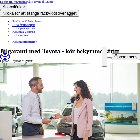
Hoppa till huvudinnehåll
(Tryck på Enter)
Snabblänkar
Klicka för att stänga räckviddsöverlägget
Prislistor & broschyrer
Hitta återförsäljare
Boka provkörning
Kontakta verkstad
Boka service
Kontaktinformation
Bilgaranti med Toyota - kör bekymmersfritt
Öppna meny
Upptäck Toyotas bilgaranti.