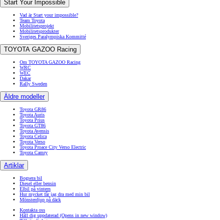
Start Your Impossible
Vad är Start your impossible?
Team Toyota
Mobilitetsprojekt
Mobilitetsprodukter
Sveriges Paralympiska Kommitté
TOYOTA GAZOO Racing
Om TOYOTA GAZOO Racing
WRC
WEC
Dakar
Rally Sweden
Äldre modeller
Toyota GR86
Toyota Auris
Toyota Prius
Toyota GT86
Toyota Avensis
Toyota Celica
Toyota Verso
Toyota Proace City Verso Electric
Toyota Camry
Artiklar
Bogsera bil
Diesel eller bensin
Elbil på vintern
Hur mycket får jag dra med min bil
Mönsterdjup på däck
Kontakta oss
Håll dig uppdaterad
(Opens in new window)