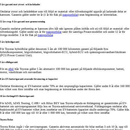
3 års garanti mot ytrost- och lackskador
Omfattar ytrost och lackdefekter som till följd av material- eller tillverkningsfel uppstår på lackerade delar av
karossen. Garantin gäller under tre år (1 år för flak på
transportbilar
) utan begränsning av körsträckan.
12 års resp. 6 års garanti mot genomrostning
Garantin omfattar perforering av karossen (dvs hål rakt igenom plåten inifrån och ut) till följd av material- eller
tillverkningsfel. Gäller under sex år för
transportbilar
samt för samtliga Proace-modeller och under 12 år för
övriga modeller. 3 år för flak på
transportbilar
.
5 års hybridgaranti
För Toyotas hybridbilar gäller dessutom 5 års alt 100 000 kilometers garanti på följande fyra
hybridkomponenter, högvoltsbatteri, högvoltsbatteri-ECU, hybrid-ECU och spänningsomvandlare/likriktare
(PCU/Power Control Unit).
5 års elbilsgaranti
För en
elbil
från Toyotas gäller 5 års alternativt 100 000 km garanti på följande elbilskomponenter; batteri,
motor, växelriktare och omvandlare.
8 års EV-batterigaranti avseende försämring av kapacitet
Omfattar försämring av EV-batteriet under 70% av den ursprungliga kapaciteten. Gäller under 8 år eller 160 000
km vilket som först inträffar och utan begränsning av körsträckan under det första året.
10 års förlängd EV-Batterigaranti
För bZ4X, bZ4X Touring, C-HR+ och Hilux BEV kan Toyota erbjuda en förlängning av garantitiden på EV-
batteriet om serviceprogrammet följs hos en Toyota-auktoriserad serviceverkstad. Förlängningen omfattar alla
funktionsfel på EV-batteriet vilket även innefattar om EV-batteriets kapacitet skulle understiga 70%. Gäller från
8 år eller 160 000 km upp till 10 år eller 1 000 000 km, beroende på vilket som först inträffar.
Toyota Relax
Toyota Relax ingår i vårt serviceprogram. Garantin aktiveras automatiskt för bilar mellan 3 och 10 år, upp till
200 000 km (vilket som först inträffar) när bilen servats enligt serviceschemat hos en auktoriserad Toyota-