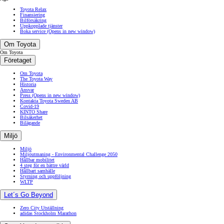
Toyota Relax
Finansiering
Bilförsäkring
Uppkopplade tjänster
Boka service
(Opens in new window)
Om Toyota
Om Toyota
Företaget
Om Toyota
The Toyota Way
Historia
Ansvar
Press
(Opens in new window)
Kontakta Toyota Sweden AB
Covid-19
KINTO Share
Bilsäkerhet
Bilägande
Miljö
Miljö
Miljöutmaning - Environmental Challenge 2050
Hållbar mobilitet
4 steg för en bättre värld
Hållbart samhälle
Styrning och uppföljning
WLTP
Let´s Go Beyond
Zero City Utställning
adidas Stockholm Marathon