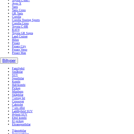
Toyota C-HR+
Aygo X
Yaris
Yaris Cross
GR Yaris
Corolla
Corolla Touring Sports
Corolla Cross
Toyota C-HR
RAV4
Toyota GR Supra
Land Cruiser
Hilux
Proace
Proace City
Proace Verso
Proace Max
Biltyper
Familjebil
Småbilar
SUV
Sportbilar
Kombi
Halvkombi
Pickup
Minibuss
Skåpbilar
7-sitsig bil
Crossover
Cabriolet
7 sits elbil
Laddhybrid SUV
Hybrid SUV
Elbil kombi
El pickup
Eltransportbilar
Tjänstebilar
Transportbilar