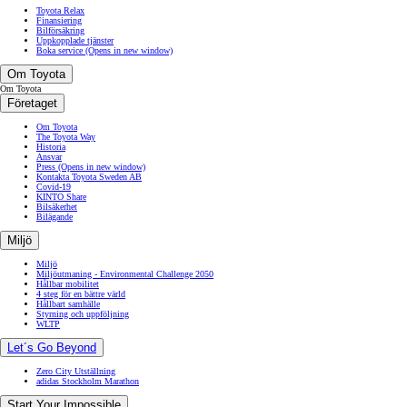
Toyota Relax
Finansiering
Bilförsäkring
Uppkopplade tjänster
Boka service
(Opens in new window)
Om Toyota
Om Toyota
Företaget
Om Toyota
The Toyota Way
Historia
Ansvar
Press
(Opens in new window)
Kontakta Toyota Sweden AB
Covid-19
KINTO Share
Bilsäkerhet
Bilägande
Miljö
Miljö
Miljöutmaning - Environmental Challenge 2050
Hållbar mobilitet
4 steg för en bättre värld
Hållbart samhälle
Styrning och uppföljning
WLTP
Let´s Go Beyond
Zero City Utställning
adidas Stockholm Marathon
Start Your Impossible