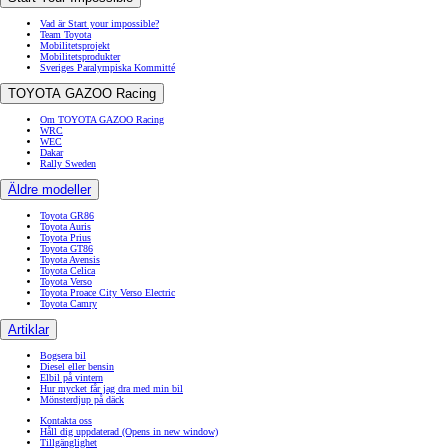
Vad är Start your impossible?
Team Toyota
Mobilitetsprojekt
Mobilitetsprodukter
Sveriges Paralympiska Kommitté
TOYOTA GAZOO Racing
Om TOYOTA GAZOO Racing
WRC
WEC
Dakar
Rally Sweden
Äldre modeller
Toyota GR86
Toyota Auris
Toyota Prius
Toyota GT86
Toyota Avensis
Toyota Celica
Toyota Verso
Toyota Proace City Verso Electric
Toyota Camry
Artiklar
Bogsera bil
Diesel eller bensin
Elbil på vintern
Hur mycket får jag dra med min bil
Mönsterdjup på däck
Kontakta oss
Håll dig uppdaterad
(Opens in new window)
Tillgänglighet