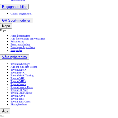
Begagnade bilar
Garanti begagnad bil
GR Sport-modeller
Köpa
Köpa
Hitta återförsäljare
Alla återförsäljare och verkstäder
Privatleasing
Boka provkörning
Broschyrer & prislistor
Kampanjer
Våra nyhetsbrev
Toyota nyhetsbrev
Allt om elbil från Toyota
Toyota Aygo X
Toyota bZ4X
Toyota bZ4X Touring
Toyota C-HR
Toyota C-HR+
Toyota Corolla
Toyota Corolla Cross
Toyota GR Yaris
Toyota Land Cruiser
Toyota RAV4
Toyota Yaris
Toyota Yaris Cross
Fler nyhetsbrev
Äga
Äga