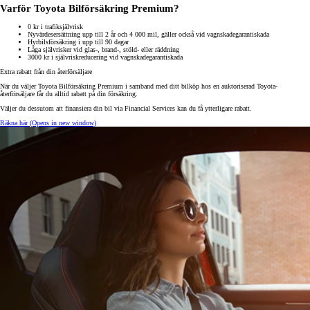
Varför Toyota Bilförsäkring Premium?
0 kr i trafiksjälvrisk
Nyvärdesersättning upp till 2 år och 4 000 mil, gäller också vid vagnskadegarantiskada
Hyrbilsförsäkring i upp till 90 dagar
Låga självrisker vid glas-, brand-, stöld- eller räddning
3000 kr i självriskreducering vid vagnskadegarantiskada
Extra rabatt från din återförsäljare
När du väljer Toyota Bilförsäkring Premium i samband med ditt bilköp hos en auktoriserad Toyota-
återförsäljare får du alltid rabatt på din försäkring.
Väljer du dessutom att finansiera din bil via Financial Services kan du få ytterligare rabatt.
Räkna här
(Opens in new window)