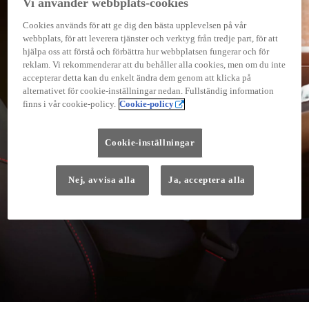
Vi använder webbplats-cookies
Cookies används för att ge dig den bästa upplevelsen på vår
webbplats, för att leverera tjänster och verktyg från tredje part, för att
hjälpa oss att förstå och förbättra hur webbplatsen fungerar och för
reklam. Vi rekommenderar att du behåller alla cookies, men om du inte
accepterar detta kan du enkelt ändra dem genom att klicka på
alternativet för cookie-inställningar nedan. Fullständig information
finns i vår cookie-policy.
Cookie-policy
Cookie-inställningar
Nej, avvisa alla
Ja, acceptera alla