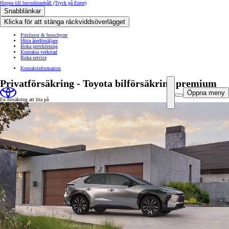
Hoppa till huvudinnehåll
(Tryck på Enter)
Snabblänkar
Klicka för att stänga räckviddsöverlägget
Prislistor & broschyrer
Hitta återförsäljare
Boka provkörning
Kontakta verkstad
Boka service
Kontaktinformation
Privatförsäkring - Toyota bilförsäkring premium
Öppna meny
En försäkring att lita på