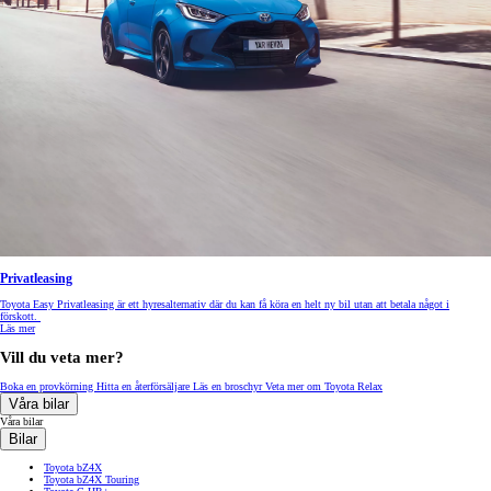
Privatleasing
Toyota Easy Privatleasing är ett hyresalternativ där du kan få köra en helt ny bil utan att betala något i
förskott.
Läs mer
Vill du veta mer?
Boka en provkörning
Hitta en återförsäljare
Läs en broschyr
Veta mer om Toyota Relax
Våra bilar
Våra bilar
Bilar
Toyota bZ4X
Toyota bZ4X Touring