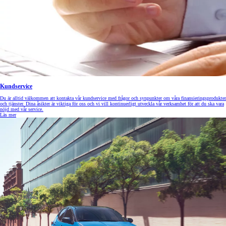
Kundservice
Du är alltid välkommen att kontakta vår kundservice med frågor och synpunkter om våra finansieringsprodukter
och tjänster. Dina åsikter är viktiga för oss och vi vill kontinuerligt utveckla vår verksamhet för att du ska vara
nöjd med vår service.
Läs mer