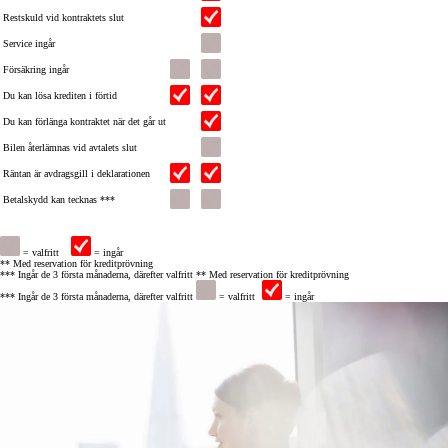
Restskuld vid kontraktets slut
Service ingår
Försäkring ingår
Du kan lösa krediten i förtid
Du kan förlänga kontraktet när det går ut
Bilen återlämnas vid avtalets slut
Räntan är avdragsgill i deklarationen
Betalskydd kan tecknas ***
= valfritt
= ingår
** Med reservation för kreditprövning
*** Ingår de 3 första månaderna, därefter valfritt
** Med reservation för kreditprövning
*** Ingår de 3 första månaderna, därefter valfritt
= valfritt
= ingår