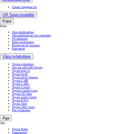
Garanti begagnad bil
GR Sport-modeller
Köpa
Köpa
Hitta återförsäljare
Alla återförsäljare och verkstäder
Privatleasing
Boka provkörning
Broschyrer & prislistor
Kampanjer
Våra nyhetsbrev
Toyota nyhetsbrev
Allt om elbil från Toyota
Toyota Aygo X
Toyota bZ4X
Toyota bZ4X Touring
Toyota C-HR
Toyota C-HR+
Toyota Corolla
Toyota Corolla Cross
Toyota GR Yaris
Toyota Land Cruiser
Toyota RAV4
Toyota Yaris
Toyota Yaris Cross
Fler nyhetsbrev
Äga
Äga
Toyota Relax
Finansiering