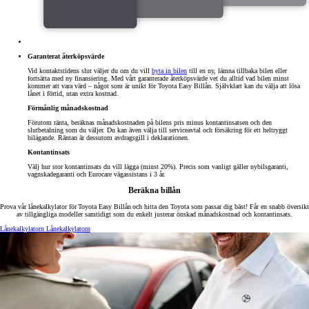
Garanterat återköpsvärde
Vid kontaktstidens slut väljer du om du vill
byta in bilen
till en ny, lämna tillbaka bilen eller
fortsätta med ny finansiering. Med vårt garanterade återköpsvärde vet du alltid vad bilen minst
kommer att vara värd – något som är unikt för Toyota Easy Billån. Självklart kan du välja att lösa
lånet i förtid, utan extra kostnad.
Förmånlig månadskostnad
Förutom ränta, beräknas månadskostnaden på bilens pris minus kontantinsatsen och den
slutbetalning som du väljer. Du kan även välja till serviceavtal och försäkring för ett heltryggt
bilägande. Räntan är dessutom avdragsgill i deklarationen.
Kontantinsats
Välj hur stor kontantinsats du vill lägga (minst 20%). Precis som vanligt gäller nybilsgaranti,
vagnskadegaranti och Eurocare vägassistans i 3 år.
Beräkna billån
Prova vår lånekalkylator för Toyota Easy Billån och hitta den Toyota som passar dig bäst! Får en snabb översikt
av tillgängliga modeller samtidigt som du enkelt justerar önskad månadskostnad och kontantinsats.
Lånekalkylatorn
Lånekalkylatorn