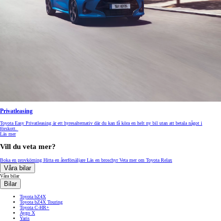
Privatleasing
Toyota Easy Privatleasing är ett hyresalternativ där du kan få köra en helt ny bil utan att betala något i
förskott.
Läs mer
Vill du veta mer?
Boka en provkörning
Hitta en återförsäljare
Läs en broschyr
Veta mer om Toyota Relax
Våra bilar
Våra bilar
Bilar
Toyota bZ4X
Toyota bZ4X Touring
Toyota C-HR+
Aygo X
Yaris