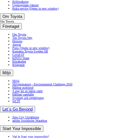
Bilförsäkring
Uppkopplade tjänster
Boka service
(Opens in new window)
Om Toyota
Om Toyota
Företaget
Om Toyota
The Toyota Way
Historia
Ansvar
Press
(Opens in new window)
Kontakta Toyota Sweden AB
Covid-19
KINTO Share
Bilsäkerhet
Bilägande
Miljö
Miljö
Miljöutmaning - Environmental Challenge 2050
Hållbar mobilitet
4 steg för en bättre värld
Hållbart samhälle
Styrning och uppföljning
WLTP
Let´s Go Beyond
Zero City Utställning
adidas Stockholm Marathon
Start Your Impossible
Vad är Start your impossible?