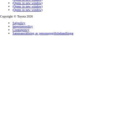
(Opens in new window)
(Opens in new window)
(Opens in new window)
Copyright © Toyota 2026
Sajtpolicy
Integritetspolicy
Cookiepolicy
Sammanställning av personuppgiftsbehandlingar