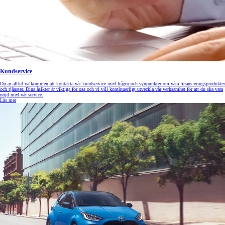
Kundservice
Du är alltid välkommen att kontakta vår kundservice med frågor och synpunkter om våra finansieringsprodukter
och tjänster. Dina åsikter är viktiga för oss och vi vill kontinuerligt utveckla vår verksamhet för att du ska vara
nöjd med vår service.
Läs mer