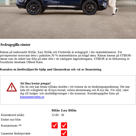
Avdragsgilla räntor
Räntan på traditionellt Billån, Easy Billån och Fördelslån är avdragsgill i din skattedeklaration. För
privatpersoner motsvarar detta i praktiken 30 % skattereduktion på erlagd ränta. Räntan baseras på STIBOR-
räntan som du enkelt kan följa på nätet eller i de vanligaste dagstidningarna. STIBOR är en förkortning av
Stockholm Interbank Offered Rates.
Kontakta en återförsäljare för hjälp med låneansökan och val av finansiering.
Att låna kostar pengar!
Om du inte kan betala tillbaka skulden i tid riskerar du en betalningsanmärkning. Det kan
leda till svårigheter att få hyra bostad, teckna abonnemang och få nya lån. För stöd, vänd
dig till budget- och skuldrådgivningen i din kommun. Kontaktuppgifter finns på
konsumentverket.se
.
Billån
Easy Billån
Kontraktstid (mån)
12-84
36
Endast nya bilar
Kontantinsats **
Garanterat återköpsvärde