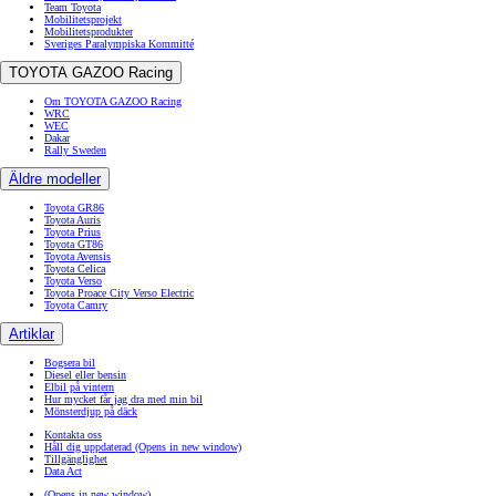
Team Toyota
Mobilitetsprojekt
Mobilitetsprodukter
Sveriges Paralympiska Kommitté
TOYOTA GAZOO Racing
Om TOYOTA GAZOO Racing
WRC
WEC
Dakar
Rally Sweden
Äldre modeller
Toyota GR86
Toyota Auris
Toyota Prius
Toyota GT86
Toyota Avensis
Toyota Celica
Toyota Verso
Toyota Proace City Verso Electric
Toyota Camry
Artiklar
Bogsera bil
Diesel eller bensin
Elbil på vintern
Hur mycket får jag dra med min bil
Mönsterdjup på däck
Kontakta oss
Håll dig uppdaterad
(Opens in new window)
Tillgänglighet
Data Act
(Opens in new window)