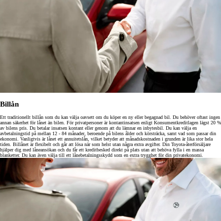
Billån
Ett traditionellt billån som du kan välja oavsett om du köper en ny eller begagnad bil. Du behöver oftast ingen
annan säkerhet för lånet än bilen. För privatpersoner är kontantinsatsen enligt Konsumentkreditlagen lägst 20 %
av bilens pris. Du betalar insatsen kontant eller genom att du lämnar en inbytesbil. Du kan välja en
avbetalningstid på mellan 12 - 84 månader, beroende på bilens ålder och körsträcka, samt vad som passar din
ekonomi. Vanligtvis är lånet ett annuitetslån, vilket betyder att månadskostnaden i grunden är lika stor hela
tiden. Billånet är flexibelt och går att lösa när som helst utan några extra avgifter. Din Toyota-återförsäljare
hjälper dig med låneansökan och du får ett kreditbesked direkt på plats utan att behöva fylla i en massa
blanketter. Du kan även välja till ett lånebetalningsskydd som en extra trygghet för din privatekonomi.