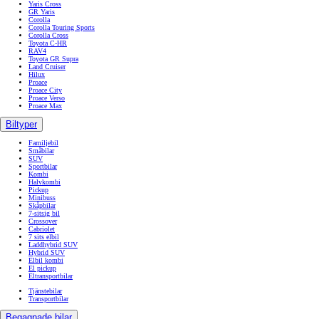
Yaris Cross
GR Yaris
Corolla
Corolla Touring Sports
Corolla Cross
Toyota C-HR
RAV4
Toyota GR Supra
Land Cruiser
Hilux
Proace
Proace City
Proace Verso
Proace Max
Biltyper
Familjebil
Småbilar
SUV
Sportbilar
Kombi
Halvkombi
Pickup
Minibuss
Skåpbilar
7-sitsig bil
Crossover
Cabriolet
7 sits elbil
Laddhybrid SUV
Hybrid SUV
Elbil kombi
El pickup
Eltransportbilar
Tjänstebilar
Transportbilar
Begagnade bilar