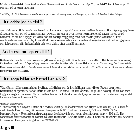
Moderna batterielektriska fordon klarar längre sträckor än de flesta tror. Nya Toyota bZ4X kan köras upp till
500 km på en enda laddning
* WLTP cycle. Sträckan kan variera beroende på av vald utrustningsnivå, inställningsval, drivlina och lokala körförutsättnigar.
Hur laddar jag en elbil?
Att ladda en elbil är enkelt och bekvämt. Installera en specialframtagen laddbox hemma eller på garageuppfarten
så laddar du din bil på ca fem timmar. Oavsett om det är över natten hemma eller på dagen när du är på
kontoret, är det helt tryggt att ladda från ett vanligt vägguttag med den medföljande laddkabeln. För
snabbladdning när du är ute, finns ett alltmer växande nätverk av snabbladdningsställen vid parkeringsplatser
och köpcentrum där du kan ladda och köra vidare efter bara 30 minuter.
Är det dyrt att äga en elbil?
Batterielektriska bilar kan minska utgifterna på många sätt. El är bränslet i en elbil . Det finns en flera bidrag
för fordon med noll CO
-utsläpp, oavsett om det är väg- och tjänstebilskatter eller fria tullavgifter i storstäder.
2
Dessutom kräver elektrifierade motorer och batterier ett minimum av underhåll, vilket gör att även kostnaderna
för service kan bli lägre.
Hur länge håller ett batteri i en elbil?
Våra elbilar håller samma höga kvalitet, pålitlighet och är lika hållbara som vilken Toyota som helst.
Batterierna är framtagna för att hålla bilens hela livslängd. En 10+-årig/160 000 km* garanti, så du kan vara
trygg i många år framöver. När ett batteri börjar bli förbrukat har du hjälp av vår service för återlämning så det
hanteras säkert och ansvarsfullt.
*Det som inträffar först.
*Finansiering via Toyota Financial Services: exempel månadskostnad för bilpris 549 900 kr, 3 819 kr/mån
med Toyota Easy Billån, 36 månader, kampanjränta 0% (ord. rörlig ränta 6,25% mar 2026), 30%
kontant/inbyte, 45% slutbetalning/garanterat återköpsvärde och total körsträcka om max 4 500 mil. Det
garanterade återköpsvärdet är baserat på försäljningspris. Effektiv ränta 0,3%. Uppläggningsavgift och aviavgift
tillkommer. Kampanjränta gäller tom 2026-09-30.
Jag vill