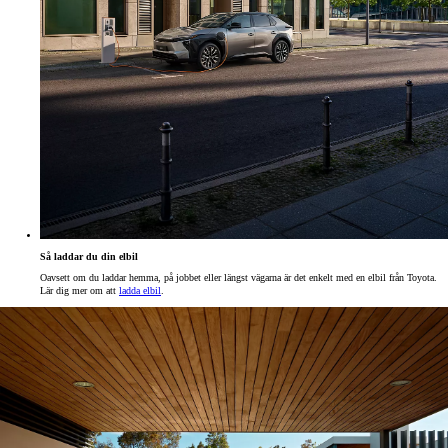
Så laddar du din elbil
Oavsett om du laddar hemma, på jobbet eller längst vägarna är det enkelt med en elbil från Toyota.
Lär dig mer om att
ladda elbil
.