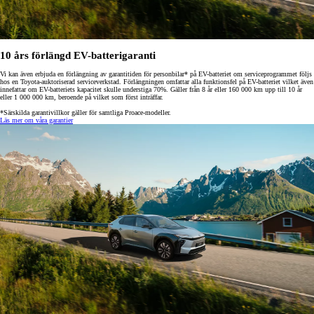
10 års förlängd EV-batterigaranti
Vi kan även erbjuda en förlängning av garantitiden för personbilar* på EV-batteriet om serviceprogrammet följs
hos en Toyota-auktoriserad serviceverkstad. Förlängningen omfattar alla funktionsfel på EV-batteriet vilket även
innefattar om EV-batteriets kapacitet skulle understiga 70%. Gäller från 8 år eller 160 000 km upp till 10 år
eller 1 000 000 km, beroende på vilket som först inträffar.
*Särskilda garantivillkor gäller för samtliga Proace-modeller.
Läs mer om våra garantier