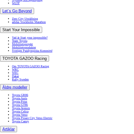
WLTP
Let´s Go Beyond
Zero City Utställning
adidas Stockholm Marathon
Start Your Impossible
Vad är Start your impossible?
Team Toyota
Mobilitetsprojekt
Mobilitetsprodukter
Sveriges Paralympiska Kommitté
TOYOTA GAZOO Racing
Om TOYOTA GAZOO Racing
WRC
WEC
Dakar
Rally Sweden
Äldre modeller
Toyota GR86
Toyota Auris
Toyota Prius
Toyota GT86
Toyota Avensis
Toyota Celica
Toyota Verso
Toyota Proace City Verso Electric
Toyota Camry
Artiklar