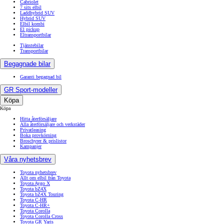
Cabriolet
7 sits elbil
Laddhybrid SUV
Hybrid SUV
Elbil kombi
El pickup
Eltransportbilar
Tjänstebilar
Transportbilar
Begagnade bilar
Garanti begagnad bil
GR Sport-modeller
Köpa
Köpa
Hitta återförsäljare
Alla återförsäljare och verkstäder
Privatleasing
Boka provkörning
Broschyrer & prislistor
Kampanjer
Våra nyhetsbrev
Toyota nyhetsbrev
Allt om elbil från Toyota
Toyota Aygo X
Toyota bZ4X
Toyota bZ4X Touring
Toyota C-HR
Toyota C-HR+
Toyota Corolla
Toyota Corolla Cross
Toyota GR Yaris