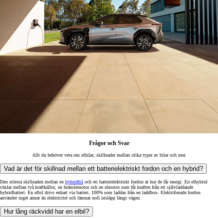
Frågor och Svar
Allt du behöver veta om elbilar, skillnader mellan olika typer av bilar och mer.
Vad är det för skillnad mellan ett batterielektriskt fordon och en hybrid?
Den största skillnaden mellan en
hybridbil
och ett batterielektriskt fordon är hur de får energi. En elhybrid
växlar mellan två kraftkällor, en bränslemotor och en elmotor som får kraften från ett självladdande
hybridbatteri. En elbil drivs enbart via batteri. 100% som laddas från en laddbox. Elektrifierade fordon
använder inget annat än elektricitet och lämnar noll utsläpp längs vägen.
Hur lång räckvidd har en elbil?