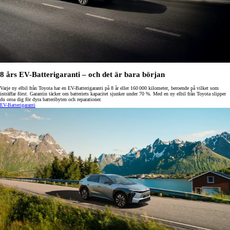
8 års EV-Batterigaranti – och det är bara början
Varje ny elbil från Toyota har en EV-Batterigaranti på 8 år eller 160 000 kilometer, beroende på vilket som
inträffar först. Garantin täcker om batteriets kapacitet sjunker under 70 %. Med en ny elbil från Toyota slipper
du oroa dig för dyra batteribyten och reparationer.
EV-Batterigaranti