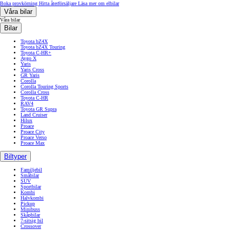
Boka provkörning
Hitta återförsäljare
Läsa mer om elbilar
Våra bilar
Våra bilar
Bilar
Toyota bZ4X
Toyota bZ4X Touring
Toyota C-HR+
Aygo X
Yaris
Yaris Cross
GR Yaris
Corolla
Corolla Touring Sports
Corolla Cross
Toyota C-HR
RAV4
Toyota GR Supra
Land Cruiser
Hilux
Proace
Proace City
Proace Verso
Proace Max
Biltyper
Familjebil
Småbilar
SUV
Sportbilar
Kombi
Halvkombi
Pickup
Minibuss
Skåpbilar
7-sitsig bil
Crossover