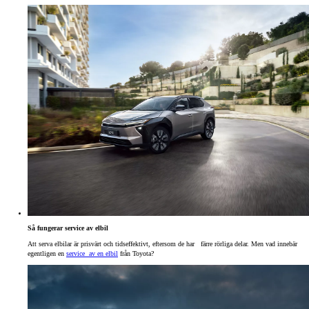
Så fungerar service av elbil
Att serva elbilar är prisvärt och tidseffektivt, eftersom de har färre rörliga delar. Men vad innebär
egentligen en
service av en elbil
från Toyota?