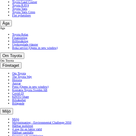
Toyota Land Cruiser
Toyota RAV4
Toyota Yaris
Toyota Yaris Cross
Fler nyhetsbrev
Äga
Äga
Toyota Relax
Finansiering
Bilförsäkring
Uppkopplade tjänster
Boka service
(Opens in new window)
Om Toyota
Om Toyota
Företaget
Om Toyota
The Toyota Way
Historia
Ansvar
Press
(Opens in new window)
Kontakta Toyota Sweden AB
Covid-19
KINTO Share
Bilsäkerhet
Bilägande
Miljö
Miljö
Miljöutmaning - Environmental Challenge 2050
Hållbar mobilitet
4 steg för en bättre värld
Hållbart samhälle
Styrning och uppföljning