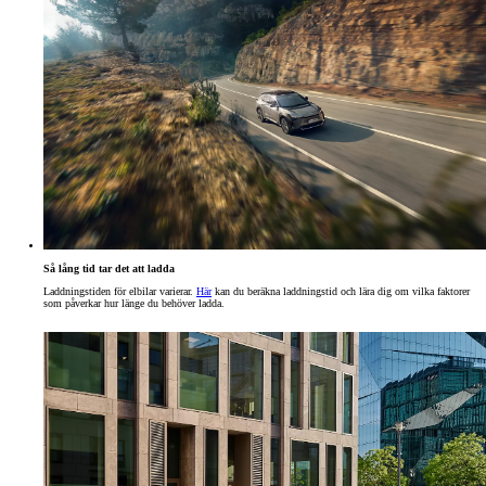
Så lång tid tar det att ladda
Laddningstiden för elbilar varierar.
Här
kan du beräkna laddningstid och lära dig om vilka faktorer
som påverkar hur länge du behöver ladda.