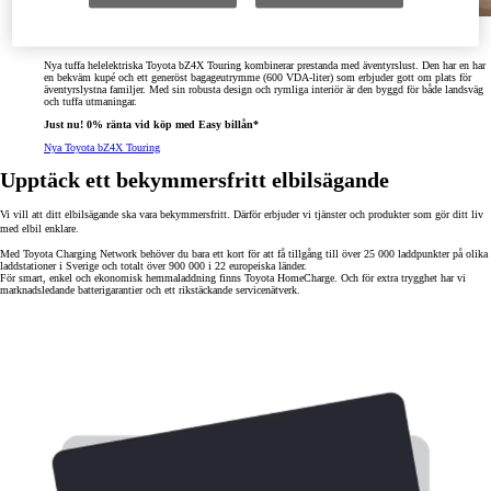
Nya Toyota bZ4X Touring
Nya tuffa helelektriska Toyota bZ4X Touring kombinerar prestanda med äventyrslust. Den har en har
en bekväm kupé och ett generöst bagageutrymme (600 VDA-liter) som erbjuder gott om plats för
äventyrslystna familjer. Med sin robusta design och rymliga interiör är den byggd för både landsväg
och tuffa utmaningar.
Just nu! 0% ränta vid köp med Easy billån*
Nya Toyota bZ4X Touring
Upptäck ett bekymmersfritt elbilsägande
Vi vill att ditt elbilsägande ska vara bekymmersfritt. Därför erbjuder vi tjänster och produkter som gör ditt liv
med elbil enklare.
Med Toyota Charging Network behöver du bara ett kort för att få tillgång till över 25 000 laddpunkter på olika
laddstationer i Sverige och totalt över 900 000 i 22 europeiska länder.
För smart, enkel och ekonomisk hemmaladdning finns Toyota HomeCharge. Och för extra trygghet har vi
marknadsledande batterigarantier och ett rikstäckande servicenätverk.