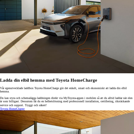
Ladda din elbil hemma med Toyota HomeCharge
Vår egenutvecklade laddbox Toyota HomeCharge gör det enkelt, smart och ekonomiskt att ladda din elbil
hemma.
Du kan styra och schemalägga laddningen direkt via MyToyota-appen i mobilen så att du alltid laddar när elen
är som billigast. Dessutom får du en helhetslösning med professionell installation, certifiering, rikstäckande
service och support. Tryggt och säkert!
Toyota HomeCharge