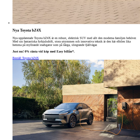
Nya Toyota bZ4X
Nya uppdaterade Toyota bZ4X är en robust, elektrisk SUV med allt den moderna familjen behöver.
Med sin fantastiska fyrhjulsdrift, stora utrymmen och innovativa teknik är den här elbilen lika
hemma på myllrande stadsgator som på långa, slingrande fjällvägar.
Just nu! 0% ränta vid köp med Easy billån*.
Beställ Toyota bZ4X