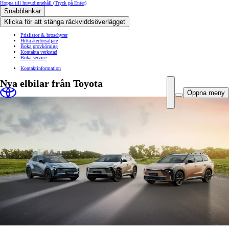
Hoppa till huvudinnehåll
(Tryck på Enter)
Snabblänkar
Klicka för att stänga räckviddsöverlägget
Prislistor & broschyrer
Hitta återförsäljare
Boka provkörning
Kontakta verkstad
Boka service
Kontaktinformation
Nya elbilar från Toyota
Öppna meny