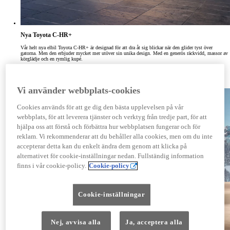
Nya Toyota C-HR+
Vår helt nya elbil Toyota C-HR+ är designad för att dra åt sig blickar när den glider tyst över
gatorna. Men den erbjuder mycket mer utöver sin unika design. Med en generös räckvidd, massor av
körglädje och en rymlig kupé.
Just nu! 0% ränta vid köp med Easy billån*.
Beställ Nya Toyota C-HR+
Vi använder webbplats-cookies
Cookies används för att ge dig den bästa upplevelsen på vår
webbplats, för att leverera tjänster och verktyg från tredje part, för att
hjälpa oss att förstå och förbättra hur webbplatsen fungerar och för
reklam. Vi rekommenderar att du behåller alla cookies, men om du inte
accepterar detta kan du enkelt ändra dem genom att klicka på
alternativet för cookie-inställningar nedan. Fullständig information
finns i vår cookie-policy.
Cookie-policy
Cookie-inställningar
Nej, avvisa alla
Ja, acceptera alla