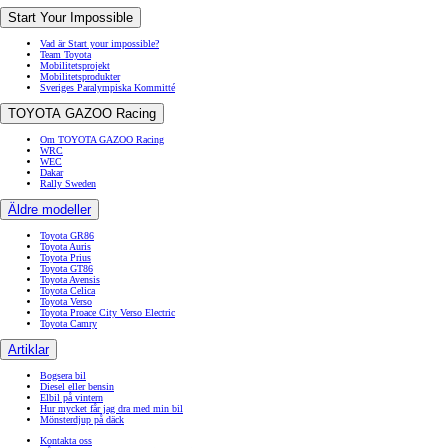
Start Your Impossible
Vad är Start your impossible?
Team Toyota
Mobilitetsprojekt
Mobilitetsprodukter
Sveriges Paralympiska Kommitté
TOYOTA GAZOO Racing
Om TOYOTA GAZOO Racing
WRC
WEC
Dakar
Rally Sweden
Äldre modeller
Toyota GR86
Toyota Auris
Toyota Prius
Toyota GT86
Toyota Avensis
Toyota Celica
Toyota Verso
Toyota Proace City Verso Electric
Toyota Camry
Artiklar
Bogsera bil
Diesel eller bensin
Elbil på vintern
Hur mycket får jag dra med min bil
Mönsterdjup på däck
Kontakta oss