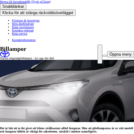
Hoppa till huvudinnehåll
(Tryck på Enter)
Snabblänkar
Klicka för att stänga räckviddsöverlägget
Prislistor & broschyrer
Hitta återförsäljare
Boka provkörning
Kontakta verkstad
Boka service
Kontaktinformation
Billampor
Öppna meny
Toyota originalglödlampor - lys upp din färd
Det är lätt att ta för givet att bilens strålkastare alltid fungerar. Men att glödlamporna är av rätt modell
och fungerar felfritt är viktigt för säkerheten, särskilt i mörker naturligtvis.