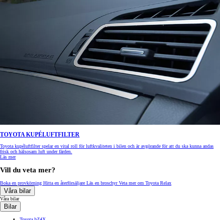
TOYOTA KUPÉLUFTFILTER
Toyota kupéluftfilter spelar en vital roll för luftkvaliteten i bilen och är avgörande för att du ska kunna andas
frisk och hälsosam luft under färden.
Läs mer
Vill du veta mer?
Boka en provkörning
Hitta en återförsäljare
Läs en broschyr
Veta mer om Toyota Relax
Våra bilar
Våra bilar
Bilar
Toyota bZ4X