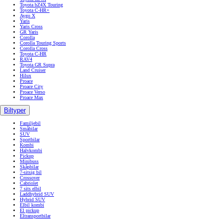
Toyota bZ4X Touring
Toyota C-HR+
Aygo X
Yaris
Yaris Cross
GR Yaris
Corolla
Corolla Touring Sports
Corolla Cross
Toyota C-HR
RAV4
Toyota GR Supra
Land Cruiser
Hilux
Proace
Proace City
Proace Verso
Proace Max
Biltyper
Familjebil
Småbilar
SUV
Sportbilar
Kombi
Halvkombi
Pickup
Minibuss
Skåpbilar
7-sitsig bil
Crossover
Cabriolet
7 sits elbil
Laddhybrid SUV
Hybrid SUV
Elbil kombi
El pickup
Eltransportbilar