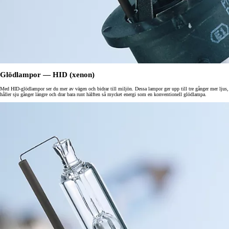
Glödlampor — HID (xenon)
Med HID-glödlampor ser du mer av vägen och bidrar till miljön. Dessa lampor ger upp till tre gånger mer ljus,
håller sju gånger längre och drar bara runt hälften så mycket energi som en konventionell glödlampa.