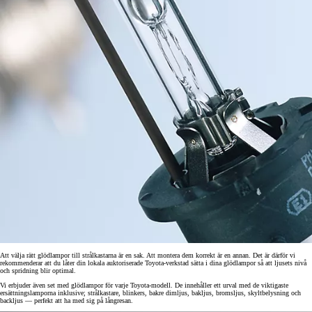
Att välja rätt glödlampor till strålkastarna är en sak. Att montera dem korrekt är en annan. Det är därför vi
rekommenderar att du låter din lokala auktoriserade Toyota-verkstad sätta i dina glödlampor så att ljusets nivå
och spridning blir optimal.
Vi erbjuder även set med glödlampor för varje Toyota-modell. De innehåller ett urval med de viktigaste
ersättningslamporna inklusive; strålkastare, blinkers, bakre dimljus, bakljus, bromsljus, skyltbelysning och
backljus — perfekt att ha med sig på långresan.