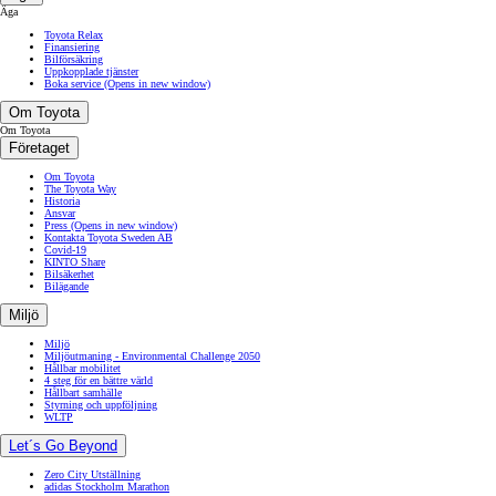
Äga
Toyota Relax
Finansiering
Bilförsäkring
Uppkopplade tjänster
Boka service
(Opens in new window)
Om Toyota
Om Toyota
Företaget
Om Toyota
The Toyota Way
Historia
Ansvar
Press
(Opens in new window)
Kontakta Toyota Sweden AB
Covid-19
KINTO Share
Bilsäkerhet
Bilägande
Miljö
Miljö
Miljöutmaning - Environmental Challenge 2050
Hållbar mobilitet
4 steg för en bättre värld
Hållbart samhälle
Styrning och uppföljning
WLTP
Let´s Go Beyond
Zero City Utställning
adidas Stockholm Marathon