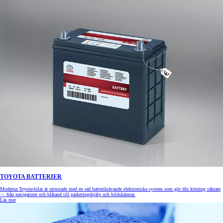
TOYOTA BATTERIER
Moderna Toyota-bilar är utrustade med en rad batterikrävande elektroniska system som gör din körning säkrare
— från navigatorer och blåtand till parkeringshjälp och bildskärmar.
Läs mer