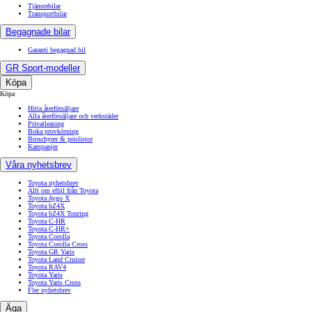
Tjänstebilar
Transportbilar
Begagnade bilar
Garanti begagnad bil
GR Sport-modeller
Köpa
Köpa
Hitta återförsäljare
Alla återförsäljare och verkstäder
Privatleasing
Boka provkörning
Broschyrer & prislistor
Kampanjer
Våra nyhetsbrev
Toyota nyhetsbrev
Allt om elbil från Toyota
Toyota Aygo X
Toyota bZ4X
Toyota bZ4X Touring
Toyota C-HR
Toyota C-HR+
Toyota Corolla
Toyota Corolla Cross
Toyota GR Yaris
Toyota Land Cruiser
Toyota RAV4
Toyota Yaris
Toyota Yaris Cross
Fler nyhetsbrev
Äga