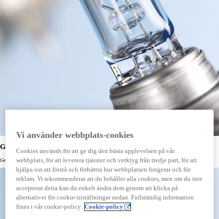
Vi använder webbplats-cookies
Glödlampor — optiblue
Cookies används för att ge dig den bästa upplevelsen på vår
webbplats, för att leverera tjänster och verktyg från tredje part, för att
Ger ett blåvitt sken som bidrar till en sportig look samtidigt som du får perfekt sikt framåt.
hjälpa oss att förstå och förbättra hur webbplatsen fungerar och för
reklam. Vi rekommenderar att du behåller alla cookies, men om du inte
accepterar detta kan du enkelt ändra dem genom att klicka på
alternativet för cookie-inställningar nedan. Fullständig information
finns i vår cookie-policy.
Cookie-policy