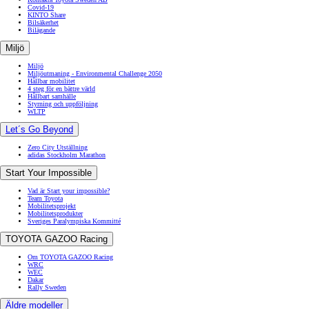
Covid-19
KINTO Share
Bilsäkerhet
Bilägande
Miljö
Miljö
Miljöutmaning - Environmental Challenge 2050
Hållbar mobilitet
4 steg för en bättre värld
Hållbart samhälle
Styrning och uppföljning
WLTP
Let´s Go Beyond
Zero City Utställning
adidas Stockholm Marathon
Start Your Impossible
Vad är Start your impossible?
Team Toyota
Mobilitetsprojekt
Mobilitetsprodukter
Sveriges Paralympiska Kommitté
TOYOTA GAZOO Racing
Om TOYOTA GAZOO Racing
WRC
WEC
Dakar
Rally Sweden
Äldre modeller