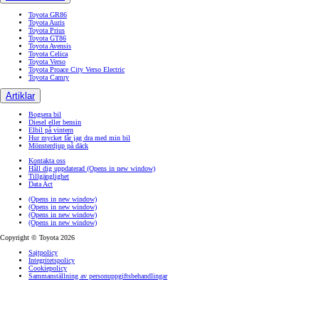
Toyota GR86
Toyota Auris
Toyota Prius
Toyota GT86
Toyota Avensis
Toyota Celica
Toyota Verso
Toyota Proace City Verso Electric
Toyota Camry
Artiklar
Bogsera bil
Diesel eller bensin
Elbil på vintern
Hur mycket får jag dra med min bil
Mönsterdjup på däck
Kontakta oss
Håll dig uppdaterad
(Opens in new window)
Tillgänglighet
Data Act
(Opens in new window)
(Opens in new window)
(Opens in new window)
(Opens in new window)
Copyright © Toyota 2026
Sajtpolicy
Integritetspolicy
Cookiepolicy
Sammanställning av personuppgiftsbehandlingar