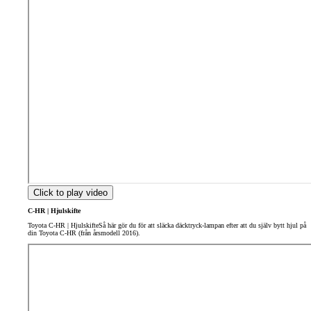
Click to play video
C-HR | Hjulskifte
Toyota C-HR | HjulskifteSå här gör du för att släcka däcktryck-lampan efter att du själv bytt hjul på
din Toyota C-HR (från årsmodell 2016).