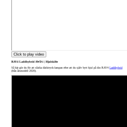
Click to play video
RAV4 Laddhybrid AWD-i | Hjulskifte
Så här gör du för att släcka däcktryck-lampan efter att du själv bytt hjul på din RAV4
Laddhybrid
(från årsmodell 2020).