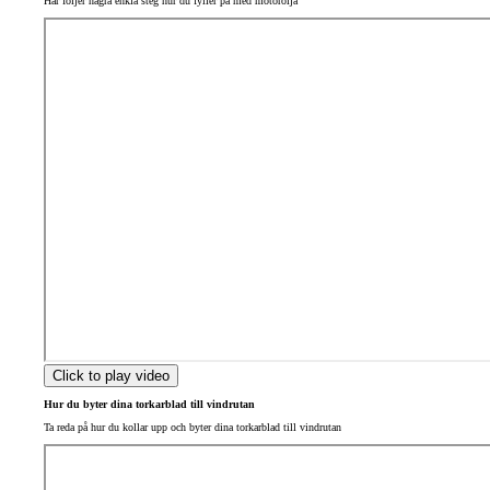
Här följer några enkla steg hur du fyller på med motorolja
Click to play video
Hur du byter dina torkarblad till vindrutan
Ta reda på hur du kollar upp och byter dina torkarblad till vindrutan