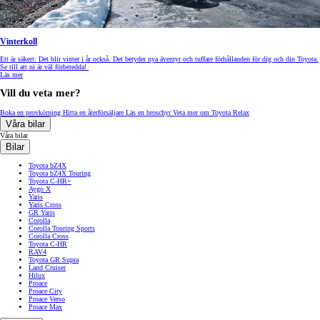
Vinterkoll
Ett är säkert: Det blir vinter i år också. Det betyder nya äventyr och tuffare förhållanden för dig och din Toyota.
Se till att ni är väl förberedda!
Läs mer
Vill du veta mer?
Boka en provkörning
Hitta en återförsäljare
Läs en broschyr
Veta mer om Toyota Relax
Våra bilar
Våra bilar
Bilar
Toyota bZ4X
Toyota bZ4X Touring
Toyota C-HR+
Aygo X
Yaris
Yaris Cross
GR Yaris
Corolla
Corolla Touring Sports
Corolla Cross
Toyota C-HR
RAV4
Toyota GR Supra
Land Cruiser
Hilux
Proace
Proace City
Proace Verso
Proace Max