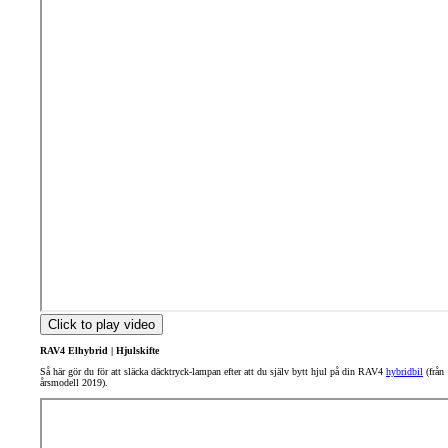
Click to play video
RAV4 Elhybrid | Hjulskifte
Så här gör du för att släcka däcktryck-lampan efter att du själv bytt hjul på din RAV4
hybridbil
(från
årsmodell 2019).