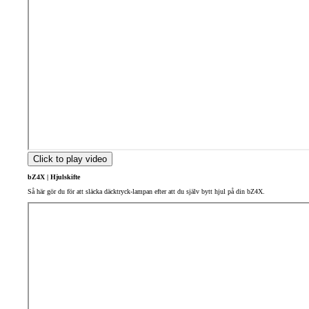
Click to play video
bZ4X | Hjulskifte
Så här gör du för att släcka däcktryck-lampan efter att du själv bytt hjul på din bZ4X.