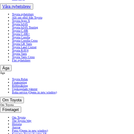
Våra nyhetsbrev
Toyota nyhetsbrev
Allt om elbil från Toyota
Toyota Aygo X
Toyota bZ4X
Toyota bZ4X Touring
Toyota C-HR
Toyota C-HR+
Toyota Corolla
Toyota Corolla Cross
Toyota GR Yaris
Toyota Land Cruiser
Toyota RAV4
Toyota Yaris
Toyota Yaris Cross
Fler nyhetsbrev
Äga
Äga
Toyota Relax
Finansiering
Bilförsäkring
Uppkopplade tjänster
Boka service
(Opens in new window)
Om Toyota
Om Toyota
Företaget
Om Toyota
The Toyota Way
Historia
Ansvar
Press
(Opens in new window)
Kontakta Toyota Sweden AB