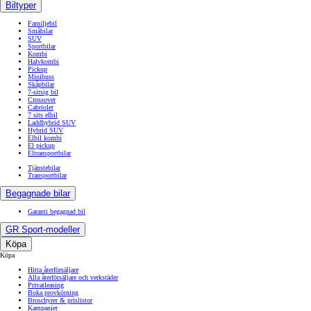
Biltyper
Familjebil
Småbilar
SUV
Sportbilar
Kombi
Halvkombi
Pickup
Minibuss
Skåpbilar
7-sitsig bil
Crossover
Cabriolet
7 sits elbil
Laddhybrid SUV
Hybrid SUV
Elbil kombi
El pickup
Eltransportbilar
Tjänstebilar
Transportbilar
Begagnade bilar
Garanti begagnad bil
GR Sport-modeller
Köpa
Köpa
Hitta återförsäljare
Alla återförsäljare och verkstäder
Privatleasing
Boka provkörning
Broschyrer & prislistor
Kampanjer