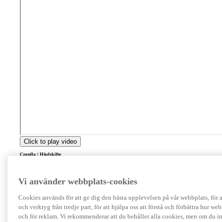
Click to play video
Corolla | Hjulskifte
Så här gör du för att släcka däcktryck-lampan efter att du själv bytt hjul på din Corolla (från
årsmodell 2019).
Vi använder webbplats-cookies
Cookies används för att ge dig den bästa upplevelsen på vår webbplats, för at
och verktyg från tredje part, för att hjälpa oss att förstå och förbättra hur w
och för reklam. Vi rekommenderar att du behåller alla cookies, men om du in