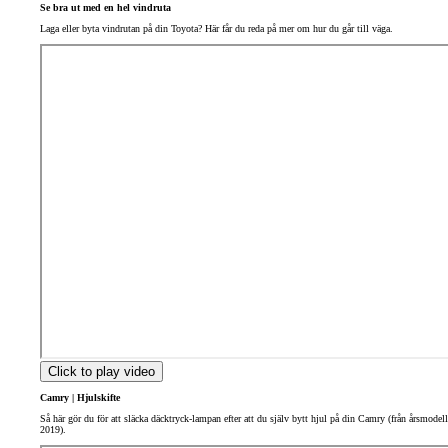
Se bra ut med en hel vindruta
Laga eller byta vindrutan på din Toyota? Här får du reda på mer om hur du går till väga.
Click to play video
Camry | Hjulskifte
Så här gör du för att släcka däcktryck-lampan efter att du själv bytt hjul på din Camry (från årsmodell
2019).