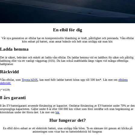
En elbil för dig
Vår nya generation av elbilar har en kompromisslös blandning av kraft, pålitlighet och prestanda. Våra elbilar
körs enbart på batteri, utan annat bränsle och helt utan utsläpp när man kör.
Ladda hemma
Det är säkert, bekvämt och enkelt att ladda våra elbilar. Du laddar hemma vid en laddbox för säker och pålitlig
laddning eller via ett vanligt vägguttag (10A). Du kan också snabbladda längs vägen vid många offentliga
laddplatser.
Räckvidd
Våra elbilar, som
Toyota bZ4X
, kan med fullt laddat batteri köras upp till 500 km*. Läs mer om
elbilens
räckvidd.
(* WLTP)
8 års garanti
8 års EV-batterigaranti avseende försämring av kapacitet. Omfattar försämring av EV-batteriet under 70% av den
ursprungliga kapaciteten. Gäller under 8 år eller 160 000 km vilket som först inträffar och utan begränsning av
körsträckan under det första året. Läs mer om
här.
Hur fungerar det?
En elbil drivs enbart av ett elektriskt batteri, utan utsläpp från bilen. Ta en närmare titt genom att klicka på
animeringen som visar hur en batterielektrisk bil fungerar.