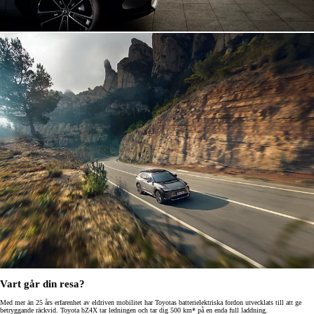
Vart går din resa?
Med mer än 25 års erfarenhet av eldriven mobilitet har Toyotas batterielektriska fordon utvecklats till att ge
betryggande räckvid. Toyota bZ4X tar ledningen och tar dig 500 km* på en enda full laddning.