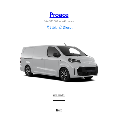
Proace
Från 339 900 kr exkl. moms
Elbil
Diesel
Proace
Visa modell
:
Proace
Bygg
: