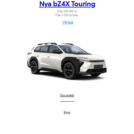
Nya bZ4X Touring
Från 569 900 kr
Från 3 958 kr/mån
Läs ansvarsfriskrivning
Elbil
Nya bZ4X Touring
Visa modell
:
Nya bZ4X Touring
Bygg
: