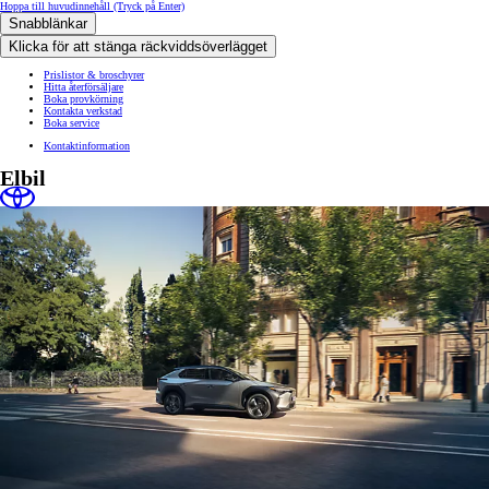
Hoppa till huvudinnehåll
(Tryck på Enter)
Snabblänkar
Klicka för att stänga räckviddsöverlägget
Prislistor & broschyrer
Hitta återförsäljare
Boka provkörning
Kontakta verkstad
Boka service
Kontaktinformation
Elbil