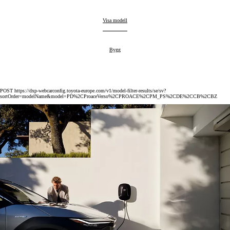
Proace Verso
Visa modell
:
Proace Verso
Bygg
:
POST https://dxp-webcarconfig.toyota-europe.com/v1/model-filter-results/se/sv?
sortOrder=modelName&model=PD%2CProaceVerso%2CPROACE%2CPM_PS%2CDE%2CCB%2CBZ