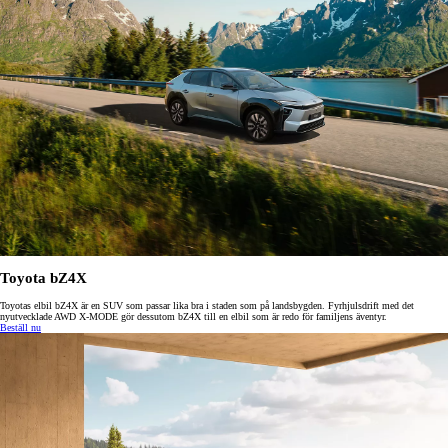
Toyota bZ4X
Toyotas elbil bZ4X är en SUV som passar lika bra i staden som på landsbygden. Fyrhjulsdrift med det
nyutvecklade AWD X-MODE gör dessutom bZ4X till en elbil som är redo för familjens äventyr.
Beställ nu