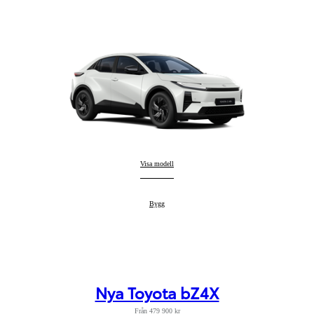
Nya Toyota C-HR+
Visa modell
:
Nya Toyota C-HR+
Bygg
:
Nya Toyota bZ4X
Från 479 900 kr