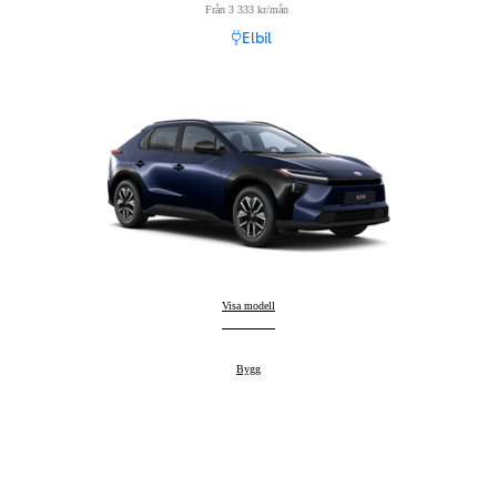
Från 3 333 kr/mån
Läs ansvarsfriskrivning
Elbil
Nya Toyota bZ4X
Visa modell
:
Nya Toyota bZ4X
Bygg
: