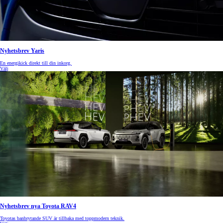
Nyhetsbrev Yaris
En energikick direkt till din inkorg.
Välj
Nyhetsbrev nya Toyota RAV4
Toyotas banbrytande SUV är tillbaka med toppmodern teknik.