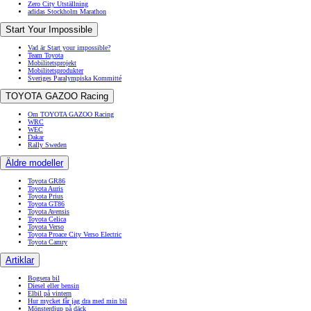
Zero City Utställning
adidas Stockholm Marathon
Start Your Impossible
Vad är Start your impossible?
Team Toyota
Mobilitetsprojekt
Mobilitetsprodukter
Sveriges Paralympiska Kommitté
TOYOTA GAZOO Racing
Om TOYOTA GAZOO Racing
WRC
WEC
Dakar
Rally Sweden
Äldre modeller
Toyota GR86
Toyota Auris
Toyota Prius
Toyota GT86
Toyota Avensis
Toyota Celica
Toyota Verso
Toyota Proace City Verso Electric
Toyota Camry
Artiklar
Bogsera bil
Diesel eller bensin
Elbil på vintern
Hur mycket får jag dra med min bil
Mönsterdjup på däck