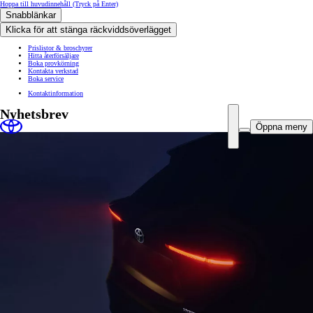
Hoppa till huvudinnehåll
(Tryck på Enter)
Snabblänkar
Klicka för att stänga räckviddsöverlägget
Prislistor & broschyrer
Hitta återförsäljare
Boka provkörning
Kontakta verkstad
Boka service
Kontaktinformation
Nyhetsbrev
Öppna meny