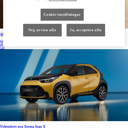
Cookie-inställningar
Nej, avvisa alla
Ja, acceptera alla
Allt om elbil från Toyota
Med vårt nyhetsbrev för allt om elbil med Toyota får ta del av nyheter, tips och erbjudanden om våra nya
elbilar, laddboxar, räckvidd, körtips, laddnätverk och mycket mer.
Välj
Nyhetsbrev nya Toyota Aygo X