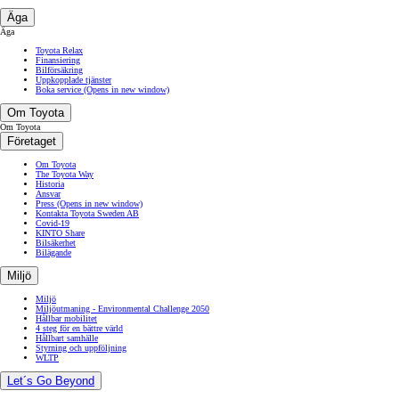
Äga
Äga
Toyota Relax
Finansiering
Bilförsäkring
Uppkopplade tjänster
Boka service
(Opens in new window)
Om Toyota
Om Toyota
Företaget
Om Toyota
The Toyota Way
Historia
Ansvar
Press
(Opens in new window)
Kontakta Toyota Sweden AB
Covid-19
KINTO Share
Bilsäkerhet
Bilägande
Miljö
Miljö
Miljöutmaning - Environmental Challenge 2050
Hållbar mobilitet
4 steg för en bättre värld
Hållbart samhälle
Styrning och uppföljning
WLTP
Let´s Go Beyond