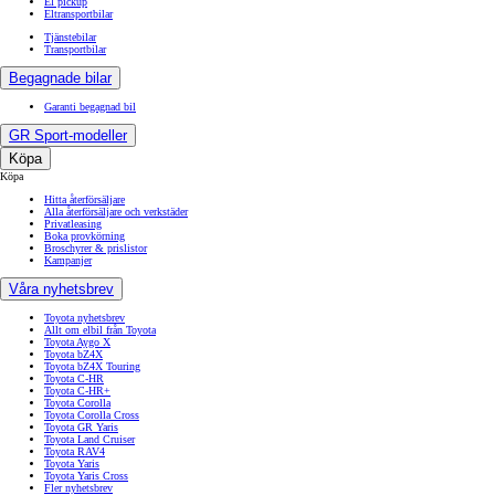
El pickup
Eltransportbilar
Tjänstebilar
Transportbilar
Begagnade bilar
Garanti begagnad bil
GR Sport-modeller
Köpa
Köpa
Hitta återförsäljare
Alla återförsäljare och verkstäder
Privatleasing
Boka provkörning
Broschyrer & prislistor
Kampanjer
Våra nyhetsbrev
Toyota nyhetsbrev
Allt om elbil från Toyota
Toyota Aygo X
Toyota bZ4X
Toyota bZ4X Touring
Toyota C-HR
Toyota C-HR+
Toyota Corolla
Toyota Corolla Cross
Toyota GR Yaris
Toyota Land Cruiser
Toyota RAV4
Toyota Yaris
Toyota Yaris Cross
Fler nyhetsbrev