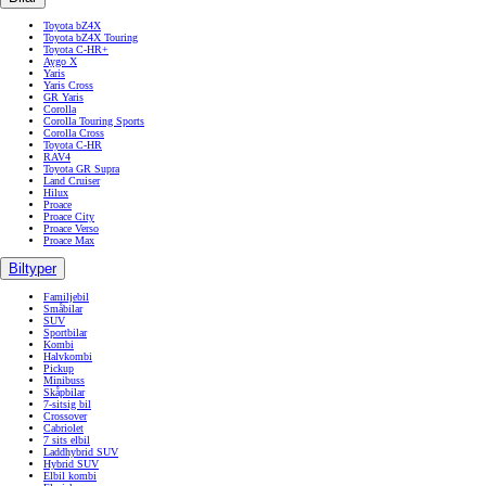
Toyota bZ4X
Toyota bZ4X Touring
Toyota C-HR+
Aygo X
Yaris
Yaris Cross
GR Yaris
Corolla
Corolla Touring Sports
Corolla Cross
Toyota C-HR
RAV4
Toyota GR Supra
Land Cruiser
Hilux
Proace
Proace City
Proace Verso
Proace Max
Biltyper
Familjebil
Småbilar
SUV
Sportbilar
Kombi
Halvkombi
Pickup
Minibuss
Skåpbilar
7-sitsig bil
Crossover
Cabriolet
7 sits elbil
Laddhybrid SUV
Hybrid SUV
Elbil kombi