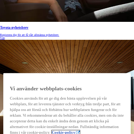
Toyota nyhetsbrev
Registrera dig för att få vårt allmänna nyhetsbrev.
Välj
Vi använder webbplats-cookies
Cookies används för att ge dig den bästa upplevelsen på vår
webbplats, för att leverera tjänster och verktyg från tredje part, för att
hjälpa oss att förstå och förbättra hur webbplatsen fungerar och för
reklam. Vi rekommenderar att du behåller alla cookies, men om du inte
accepterar detta kan du enkelt ändra dem genom att klicka på
alternativet för cookie-inställningar nedan. Fullständig information
finns i vår cookie-policy.
Cookie-policy