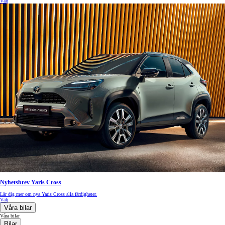
Välj
Nyhetsbrev Yaris Cross
Lär dig mer om nya Yaris Cross alla färdigheter.
Välj
Våra bilar
Våra bilar
Bilar