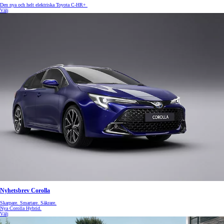
Den nya och helt elektriska Toyota C-HR+
Välj
Nyhetsbrev Corolla
Skarpare. Smartare. Säkrare.
Nya Corolla Hybrid.
Välj