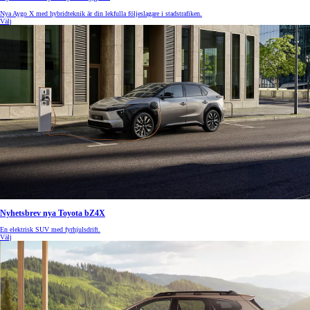
Nya Aygo X med hybridteknik är din lekfulla följeslagare i stadstrafiken.
Välj
Nyhetsbrev nya Toyota bZ4X
En elektrisk SUV med fyrhjulsdrift.
Välj