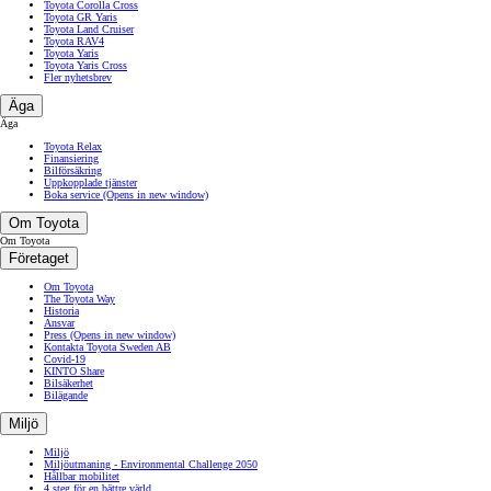
Toyota Corolla Cross
Toyota GR Yaris
Toyota Land Cruiser
Toyota RAV4
Toyota Yaris
Toyota Yaris Cross
Fler nyhetsbrev
Äga
Äga
Toyota Relax
Finansiering
Bilförsäkring
Uppkopplade tjänster
Boka service
(Opens in new window)
Om Toyota
Om Toyota
Företaget
Om Toyota
The Toyota Way
Historia
Ansvar
Press
(Opens in new window)
Kontakta Toyota Sweden AB
Covid-19
KINTO Share
Bilsäkerhet
Bilägande
Miljö
Miljö
Miljöutmaning - Environmental Challenge 2050
Hållbar mobilitet
4 steg för en bättre värld