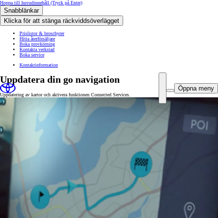
Hoppa till huvudinnehåll
(Tryck på Enter)
Snabblänkar
Klicka för att stänga räckviddsöverlägget
Prislistor & broschyrer
Hitta återförsäljare
Boka provkörning
Kontakta verkstad
Boka service
Kontaktinformation
Uppdatera din go navigation
Öppna meny
Uppdatering av kartor och aktivera funktionen Connected Services.