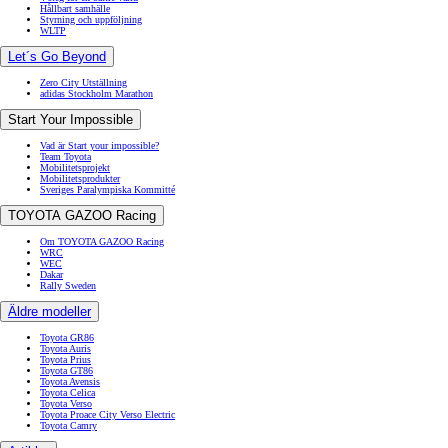
Hållbart samhälle
Styrning och uppföljning
WLTP
Let´s Go Beyond
Zero City Utställning
adidas Stockholm Marathon
Start Your Impossible
Vad är Start your impossible?
Team Toyota
Mobilitetsprojekt
Mobilitetsprodukter
Sveriges Paralympiska Kommitté
TOYOTA GAZOO Racing
Om TOYOTA GAZOO Racing
WRC
WEC
Dakar
Rally Sweden
Äldre modeller
Toyota GR86
Toyota Auris
Toyota Prius
Toyota GT86
Toyota Avensis
Toyota Celica
Toyota Verso
Toyota Proace City Verso Electric
Toyota Camry