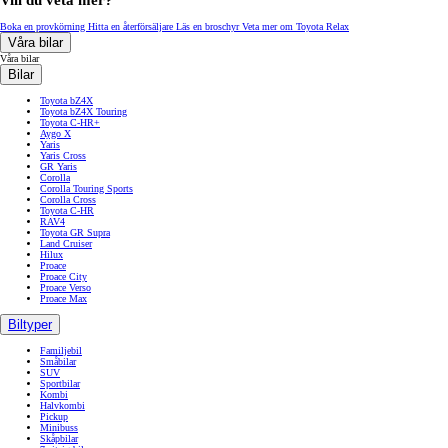
Vill du veta mer?
Boka en provkörning
Hitta en återförsäljare
Läs en broschyr
Veta mer om Toyota Relax
Våra bilar
Våra bilar
Bilar
Toyota bZ4X
Toyota bZ4X Touring
Toyota C-HR+
Aygo X
Yaris
Yaris Cross
GR Yaris
Corolla
Corolla Touring Sports
Corolla Cross
Toyota C-HR
RAV4
Toyota GR Supra
Land Cruiser
Hilux
Proace
Proace City
Proace Verso
Proace Max
Biltyper
Familjebil
Småbilar
SUV
Sportbilar
Kombi
Halvkombi
Pickup
Minibuss
Skåpbilar