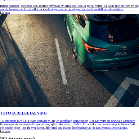
Bilens säkerhet, prestanda och komfort påverkas av vilka däck och fälgar du väljer. Så tveka inte att höra av dig
om du behöver råd kring vilka däck och fälgar som är lämpligast för din bilmodell och dina behov.
Läs mer
TOYOTA DELBETALNING
Tillsammans med LF Finans erbjuder vi dig en förmånlig delbetalning. Du kan välja att delbetala kostnaden
för exempelvis service- och reparationer, självrisker eller tillbehör. Att ansöka om delbetalning är både enkelt
och snabbt gjort - du får svar direkt. Hör med din Toyota återförsäljare att de kan erbjuda Delbetalning.
Läs mer