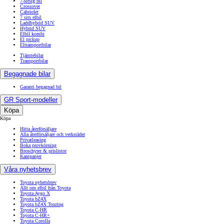
7-sitsig bil
Crossover
Cabriolet
7 sits elbil
Laddhybrid SUV
Hybrid SUV
Elbil kombi
El pickup
Eltransportbilar
Tjänstebilar
Transportbilar
Begagnade bilar
Garanti begagnad bil
GR Sport-modeller
Köpa
Köpa
Hitta återförsäljare
Alla återförsäljare och verkstäder
Privatleasing
Boka provkörning
Broschyrer & prislistor
Kampanjer
Våra nyhetsbrev
Toyota nyhetsbrev
Allt om elbil från Toyota
Toyota Aygo X
Toyota bZ4X
Toyota bZ4X Touring
Toyota C-HR
Toyota C-HR+
Toyota Corolla