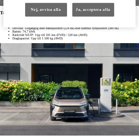
Nej, avvisa alla
Ja, acceptera alla
Toyota bZ4X Touring – Kort sammanfattat:
Bagageutrymme: Hela 669 liter (48 % större än bZ4X)
Mått: L: 4 830 mm. B: 1 860 mm. H: 1 675 mm. Markfrigång: 210–212 mm
Drivlina: Tillgänglig med framhjulsdrift (224 hk) eller kraftfull fyrhjulsdrift (380 hk)
Batteri: 74,7 kWh
Räckvidd WLTP: Upp till 591 km (FWD) / 528 km (AWD)
Dragkapacitet: Upp till 1 500 kg (AWD)