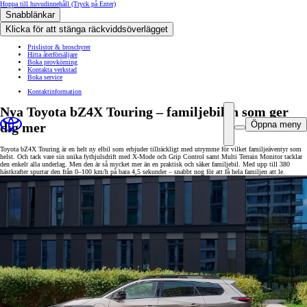
Hoppa till huvudinnehåll
(Tryck på Enter)
Snabblänkar
Klicka för att stänga räckviddsöverlägget
Prislistor & broschyrer
Hitta återförsäljare
Boka provkörning
Kontakta verkstad
Boka service
Kontaktinformation
Nya Toyota bZ4X Touring – familjebilen som ger
Öppna meny
dig mer
Toyota bZ4X Touring är en helt ny elbil som erbjuder tillräckligt med utrymme för vilket familjeäventyr som
helst. Och tack vare sin unika fyrhjulsdrift med X-Mode och Grip Control samt Multi Terrain Monitor tacklar
den enkelt alla underlag. Men den är så mycket mer än en praktisk och säker familjebil. Med upp till 380
hästkrafter spurtar den från 0–100 km/h på bara 4,5 sekunder – snabbt nog för att få hela familjen att le.