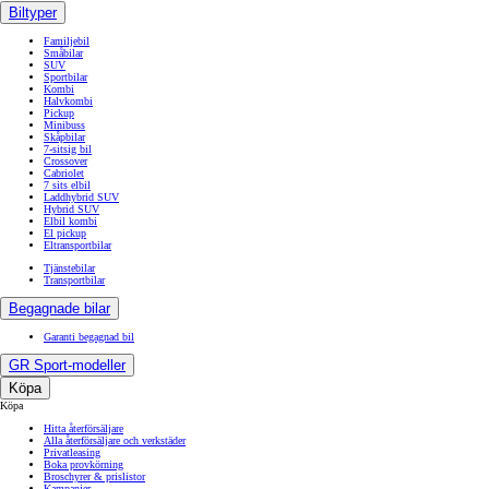
Biltyper
Familjebil
Småbilar
SUV
Sportbilar
Kombi
Halvkombi
Pickup
Minibuss
Skåpbilar
7-sitsig bil
Crossover
Cabriolet
7 sits elbil
Laddhybrid SUV
Hybrid SUV
Elbil kombi
El pickup
Eltransportbilar
Tjänstebilar
Transportbilar
Begagnade bilar
Garanti begagnad bil
GR Sport-modeller
Köpa
Köpa
Hitta återförsäljare
Alla återförsäljare och verkstäder
Privatleasing
Boka provkörning
Broschyrer & prislistor
Kampanjer