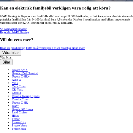
Kan en elektrisk familjebil verkligen vara rolig att köra?
bZ4X Touring är Toyotas mest kraftfulla elbil med upp till 380 hästkrafter, vilket katapulterar den här stora och
praktiska familjebilen från 0–100 km/h på bara 4,5 sekunder. Kraften i kombination med bilens imponerande
vägegenskaper gör bZ4X Touring till en bil full av körglädje.
Se kampanjerbjudande
Bygg din bZ4X Touring
Vill du veta mer?
Boka en provkörning
Hitta en återförsäljare
Läs en broschyr
Boka möte
Våra bilar
Våra bilar
Bilar
Toyota bZ4X
Toyota bZ4X Touring
Toyota C-HR+
Aygo X
Yaris
Yaris Cross
GR Yaris
Corolla
Corolla Touring Sports
Corolla Cross
Toyota C-HR
RAV4
Toyota GR Supra
Land Cruiser
Hilux
Proace
Proace City
Proace Verso
Proace Max