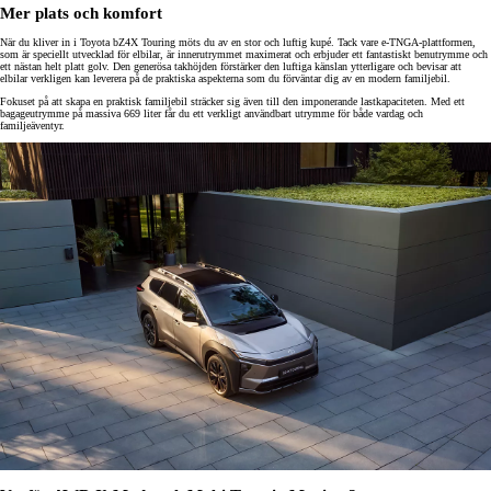
Mer plats och komfort
När du kliver in i Toyota bZ4X Touring möts du av en stor och luftig kupé. Tack vare e-TNGA-plattformen,
som är speciellt utvecklad för elbilar, är innerutrymmet maximerat och erbjuder ett fantastiskt benutrymme och
ett nästan helt platt golv. Den generösa takhöjden förstärker den luftiga känslan ytterligare och bevisar att
elbilar verkligen kan leverera på de praktiska aspekterna som du förväntar dig av en modern familjebil.
Fokuset på att skapa en praktisk familjebil sträcker sig även till den imponerande lastkapaciteten. Med ett
bagageutrymme på massiva 669 liter får du ett verkligt användbart utrymme för både vardag och
familjeäventyr.