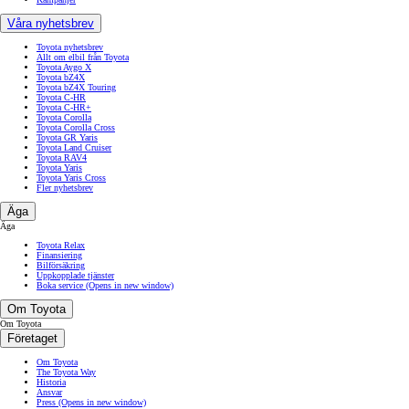
Våra nyhetsbrev
Toyota nyhetsbrev
Allt om elbil från Toyota
Toyota Aygo X
Toyota bZ4X
Toyota bZ4X Touring
Toyota C-HR
Toyota C-HR+
Toyota Corolla
Toyota Corolla Cross
Toyota GR Yaris
Toyota Land Cruiser
Toyota RAV4
Toyota Yaris
Toyota Yaris Cross
Fler nyhetsbrev
Äga
Äga
Toyota Relax
Finansiering
Bilförsäkring
Uppkopplade tjänster
Boka service
(Opens in new window)
Om Toyota
Om Toyota
Företaget
Om Toyota
The Toyota Way
Historia
Ansvar
Press
(Opens in new window)