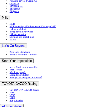
Kontakta Toyota Sweden AB
Covid-19
KINTO Share
Bilsäkerhet
Bilägande
Miljö
Miljö
Miljöutmaning - Environmental Challenge 2050
Hållbar mobilitet
4 steg för en bättre värld
Hållbart samhälle
Styrning och uppföljning
WLTP
Let´s Go Beyond
Zero City Utställning
adidas Stockholm Marathon
Start Your Impossible
Vad är Start your impossible?
Team Toyota
Mobilitetsprojekt
Mobilitetsprodukter
Sveriges Paralympiska Kommitté
TOYOTA GAZOO Racing
Om TOYOTA GAZOO Racing
WRC
WEC
Dakar
Rally Sweden
Äldre modeller