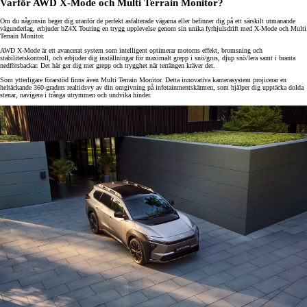
Varför AWD X-Mode och Multi Terrain Monitor?
Om du någonsin beger dig utanför de perfekt asfalterade vägarna eller befinner dig på ett särskilt utmanande
vägunderlag, erbjuder bZ4X Touring en trygg upplevelse genom sin unika fyrhjulsdrift med X-Mode och Multi
Terrain Monitor.
AWD X-Mode är ett avancerat system som intelligent optimerar motorns effekt, bromsning och
stabilitetskontroll, och erbjuder dig inställningar för maximalt grepp i snö/grus, djup snö/lera samt i branta
nedförsbackar. Det här ger dig mer grepp och trygghet när terrängen kräver det.
Som ytterligare förarstöd finns även Multi Terrain Monitor. Detta innovativa kamerasystem projicerar en
heltäckande 360-graders realtidsvy av din omgivning på infotainmentskärmen, som hjälper dig upptäcka dolda
stenar, navigera i trånga utrymmen och undvika hinder.