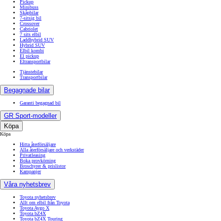
Pickup
Minibuss
Skåpbilar
7-sitsig bil
Crossover
Cabriolet
7 sits elbil
Laddhybrid SUV
Hybrid SUV
Elbil kombi
El pickup
Eltransportbilar
Tjänstebilar
Transportbilar
Begagnade bilar
Garanti begagnad bil
GR Sport-modeller
Köpa
Köpa
Hitta återförsäljare
Alla återförsäljare och verkstäder
Privatleasing
Boka provkörning
Broschyrer & prislistor
Kampanjer
Våra nyhetsbrev
Toyota nyhetsbrev
Allt om elbil från Toyota
Toyota Aygo X
Toyota bZ4X
Toyota bZ4X Touring