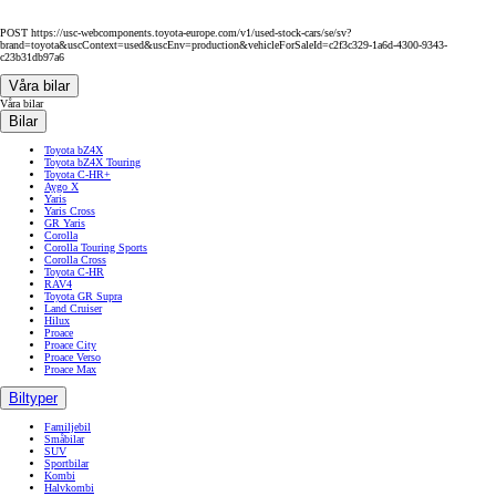
POST https://usc-webcomponents.toyota-europe.com/v1/used-stock-cars/se/sv?
brand=toyota&uscContext=used&uscEnv=production&vehicleForSaleId=c2f3c329-1a6d-4300-9343-
c23b31db97a6
Våra bilar
Våra bilar
Bilar
Toyota bZ4X
Toyota bZ4X Touring
Toyota C-HR+
Aygo X
Yaris
Yaris Cross
GR Yaris
Corolla
Corolla Touring Sports
Corolla Cross
Toyota C-HR
RAV4
Toyota GR Supra
Land Cruiser
Hilux
Proace
Proace City
Proace Verso
Proace Max
Biltyper
Familjebil
Småbilar
SUV
Sportbilar
Kombi
Halvkombi