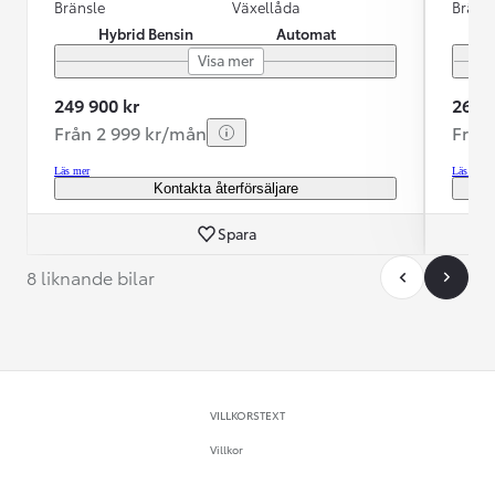
Bränsle
Växellåda
Bräns
Hybrid Bensin
Automat
Visa mer
249 900 kr
269 9
Från 2 999 kr/mån
Från
Läs mer
Läs mer
Kontakta återförsäljare
Spara
8 liknande bilar
VILLKORSTEXT
Villkor