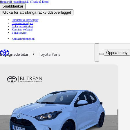
Hoppa till huvudinnehåll
(Tryck på Enter)
Snabblänkar
Klicka för att stänga räckviddsöverlägget
Prislistor & broschyrer
Hitta återförsäljare
Boka provkörning
Kontakta verkstad
Boka service
Kontaktinformation
You are here
:
Öppna meny
Begagnade bilar
Toyota Yaris