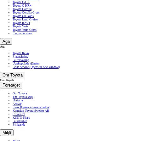
Toyota C-HR
Toyota C-HR+
Toyota Corolla
Toyota Corolla Cross
Toyota GR Yaris
Toyota Land Cruiser
Toyota RAV4
Toyota Yaris
Toyota Yaris Cross
Fler nyhetsbrev
Äga
Äga
Toyota Relax
Finansiering
Bilförsäkring
Uppkopplade tjänster
Boka service
(Opens in new window)
Om Toyota
Om Toyota
Företaget
Om Toyota
The Toyota Way
Historia
Ansvar
Press
(Opens in new window)
Kontakta Toyota Sweden AB
Covid-19
KINTO Share
Bilsäkerhet
Bilägande
Miljö
Miljö