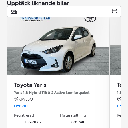
Upptäck liknande bilar
Sök
Toyota Yaris
Toyo
Yaris 1,5 Hybrid 115 5D Active komfortpaket
1.5
KRYLBO
KR
HYBRID
HYBR
Registrerad
Mätarställning
Regist
07-2025
691 mil