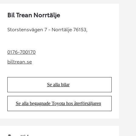
Bil Trean Norrtälje
Storstensvägen 7 - Norrtälje 76153,
0176-700170
(Opens in new tab)
biltrean.se
(Opens in new tab)
Se alla bilar
(Opens in new tab)
Se alla begagnade Toyota hos återförsäljaren
(Opens in new tab)