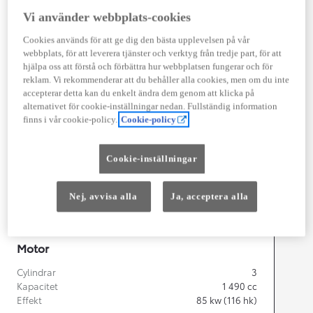
Vi använder webbplats-cookies
Cookies används för att ge dig den bästa upplevelsen på vår
webbplats, för att leverera tjänster och verktyg från tredje part, för att
Width
1 745
mm
hjälpa oss att förstå och förbättra hur webbplatsen fungerar och för
reklam. Vi rekommenderar att du behåller alla cookies, men om du inte
accepterar detta kan du enkelt ändra dem genom att klicka på
alternativet för cookie-inställningar nedan. Fullständig information
finns i vår cookie-policy.
Cookie-policy
Föbrukning
Förbrukning
3,9
l/100 km
Cookie-inställningar
Euro Class
EURO 6
Nej, avvisa alla
Ja, acceptera alla
Kombinerad Co2
87
g/km
Motor
Cylindrar
3
Kapacitet
1 490
cc
Effekt
85
kw (116 hk)