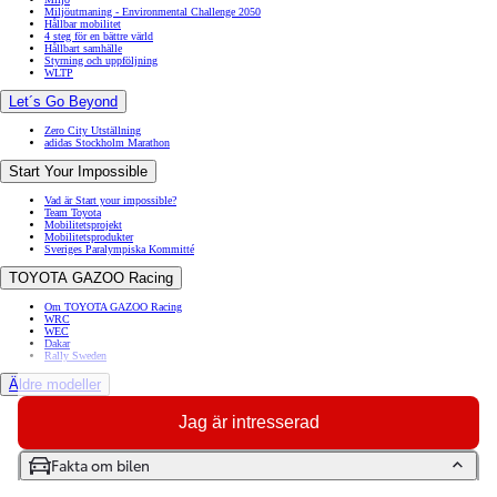
Miljöutmaning - Environmental Challenge 2050
Hållbar mobilitet
4 steg för en bättre värld
Hållbart samhälle
Styrning och uppföljning
WLTP
Let´s Go Beyond
Zero City Utställning
adidas Stockholm Marathon
Start Your Impossible
Vad är Start your impossible?
Team Toyota
Mobilitetsprojekt
Mobilitetsprodukter
Sveriges Paralympiska Kommitté
TOYOTA GAZOO Racing
Om TOYOTA GAZOO Racing
WRC
WEC
Dakar
Rally Sweden
Äldre modeller
Toyota GR86
Jag är intresserad
Toyota Auris
Toyota Prius
Toyota GT86
Fakta om bilen
Toyota Avensis
Toyota Celica
Toyota Verso