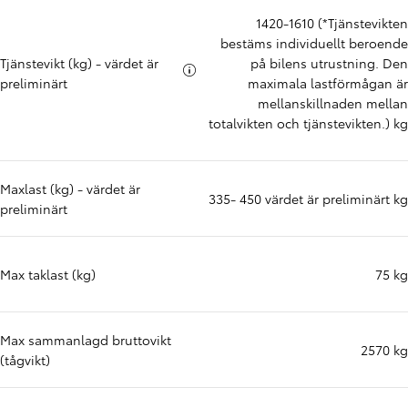
1420-1610 (*Tjänstevikten
bestäms individuellt beroende
Tjänstevikt (kg) - värdet är
på bilens utrustning. Den
Mer info om
preliminärt
maximala lastförmågan är
mellanskillnaden mellan
totalvikten och tjänstevikten.) kg
Maxlast (kg) - värdet är
335- 450 värdet är preliminärt kg
preliminärt
Max taklast (kg)
75 kg
Max sammanlagd bruttovikt
2570 kg
(tågvikt)