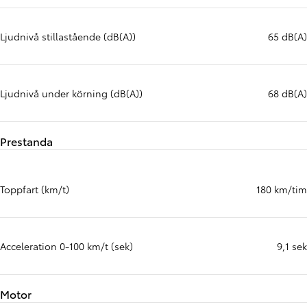
Ljudnivå stillastående (dB(A))
65 dB(A)
Ljudnivå under körning (dB(A))
68 dB(A)
Prestanda
Toppfart (km/t)
180 km/tim
Acceleration 0-100 km/t (sek)
9,1 sek
Motor