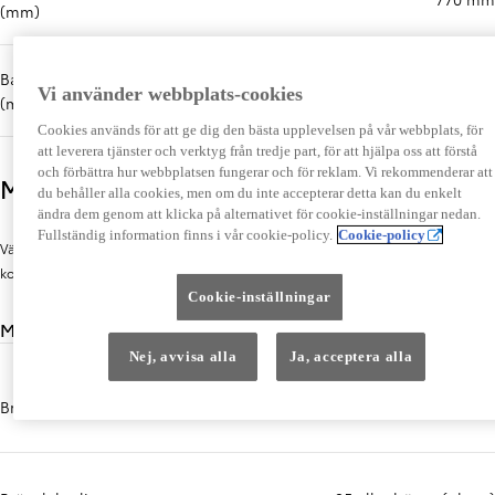
(mm)
Bagageutrymme max bredd
1395 mm
Vi använder webbplats-cookies
(mm)
Cookies används för att ge dig den bästa upplevelsen på vår webbplats, för
att leverera tjänster och verktyg från tredje part, för att hjälpa oss att förstå
och förbättra hur webbplatsen fungerar och för reklam. Vi rekommenderar att
Motor
du behåller alla cookies, men om du inte accepterar detta kan du enkelt
ändra dem genom att klicka på alternativet för cookie-inställningar nedan.
Fullständig information finns i vår cookie-policy.
Cookie-policy
Välj det motoralternativ som passar dig och dina behov bäst utan
kompromisser.
Cookie-inställningar
Miljöprestanda
Nej, avvisa alla
Ja, acceptera alla
Bränsletyp
Bensin