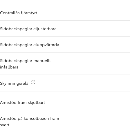
Centrallås fjärrstyrt
Sidobackspeglar eljusterbara
Sidobackspeglar eluppvärmda
Sidobackspeglar manuellt
infällbara
Mer info om
Skymningsrelä
Armstöd fram skjutbart
Armstöd på konsolboxen fram i
svart