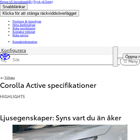
Hoppa till huvudinnehåll
(Tryck på Enter)
Snabblänkar
Klicka för att stänga räckviddsöverlägget
Prislistor & broschyrer
Hitta återförsäljare
Boka provkörning
Kontakta verkstad
Boka service
Kontaktinformation
Konfigurera
Pris uppdaterat Priset för din konfiguration är 324 900 kr
Öppna 
Meny
Sök specifikationer
Tillbaka
Corolla Active specifikationer
HIGHLIGHTS
Ljusegenskaper: Syns vart du än åker