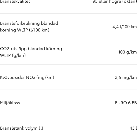
Bränslekvalitet
95 eller högre (oktan)
Bränsleförbrukning blandad
4,4 l/100 km
körning WLTP (l/100 km)
CO2-utsläpp blandad körning
100 g/km
WLTP (g/km)
Kväveoxider NOx (mg/km)
3,5 mg/km
Miljöklass
EURO 6 EB
Bränsletank volym (l)
43 l