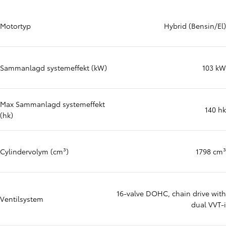
Motortyp
Hybrid (Bensin/El)
Sammanlagd systemeffekt (kW)
103 kW
Max Sammanlagd systemeffekt
140 hk
(hk)
Cylindervolym (cm³)
1798 cm³
16-valve DOHC, chain drive with
Ventilsystem
dual VVT-i