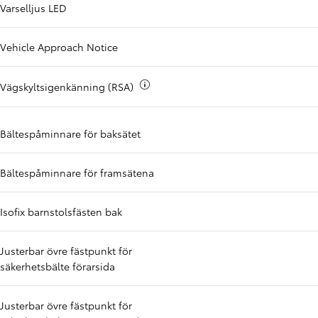
Varselljus LED
Vehicle Approach Notice
Mer info om
Vägskyltsigenkänning (RSA)
Bältespåminnare för baksätet
Bältespåminnare för framsätena
Isofix barnstolsfästen bak
Justerbar övre fästpunkt för
säkerhetsbälte förarsida
Justerbar övre fästpunkt för