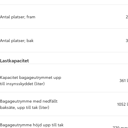
Antal platser; fram
2
Antal platser; bak
3
Lastkapacitet
Kapacitet bagageutrymmet upp
361 l
till insynsskyddet (liter)
Bagageutrymme med nedfällt
1052 l
baksäte, upp till tak (liter)
Bagageutrymme höjd upp till tak
770 mm