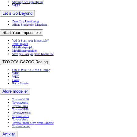
Styrning och uppföljning
WLTP
Let´s Go Beyond
Zero City Utställning
adidas Stockholm Marathon
Start Your Impossible
Vad är Start your impossible?
Team Toyota
Mobilitetsprojekt
Mobilitetsprodukter
Sveriges Paralympiska Kommitté
TOYOTA GAZOO Racing
Om TOYOTA GAZOO Racing
WRC
WEC
Dakar
Rally Sweden
Äldre modeller
Toyota GR86
Toyota Auris
Toyota Prius
Toyota GT86
Toyota Avensis
Toyota Celica
Toyota Verso
Toyota Proace City Verso Electric
Toyota Camry
Artiklar