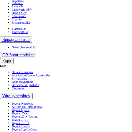
Cabriolet
7 sits elbil
Laddhybrid SUV
Hybrid SUV
Elbil kombi
El pickup
Eltransportbilar
Tjänstebilar
Transportbilar
Begagnade bilar
Garanti begagnad bil
GR Sport-modeller
Köpa
Köpa
Hitta återförsäljare
Alla återförsäljare och verkstäder
Privatleasing
Boka provkörning
Broschyrer & prislistor
Kampanjer
Våra nyhetsbrev
Toyota nyhetsbrev
Allt om elbil från Toyota
Toyota Aygo X
Toyota bZ4X
Toyota bZ4X Touring
Toyota C-HR
Toyota C-HR+
Toyota Corolla
Toyota Corolla Cross