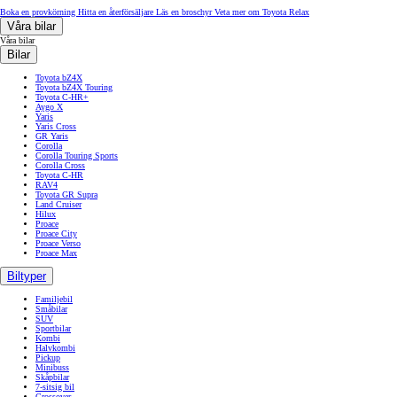
Boka en provkörning
Hitta en återförsäljare
Läs en broschyr
Veta mer om Toyota Relax
Våra bilar
Våra bilar
Bilar
Toyota bZ4X
Toyota bZ4X Touring
Toyota C-HR+
Aygo X
Yaris
Yaris Cross
GR Yaris
Corolla
Corolla Touring Sports
Corolla Cross
Toyota C-HR
RAV4
Toyota GR Supra
Land Cruiser
Hilux
Proace
Proace City
Proace Verso
Proace Max
Biltyper
Familjebil
Småbilar
SUV
Sportbilar
Kombi
Halvkombi
Pickup
Minibuss
Skåpbilar
7-sitsig bil
Crossover