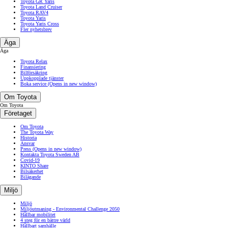
Toyota GR Yaris
Toyota Land Cruiser
Toyota RAV4
Toyota Yaris
Toyota Yaris Cross
Fler nyhetsbrev
Äga
Äga
Toyota Relax
Finansiering
Bilförsäkring
Uppkopplade tjänster
Boka service
(Opens in new window)
Om Toyota
Om Toyota
Företaget
Om Toyota
The Toyota Way
Historia
Ansvar
Press
(Opens in new window)
Kontakta Toyota Sweden AB
Covid-19
KINTO Share
Bilsäkerhet
Bilägande
Miljö
Miljö
Miljöutmaning - Environmental Challenge 2050
Hållbar mobilitet
4 steg för en bättre värld
Hållbart samhälle