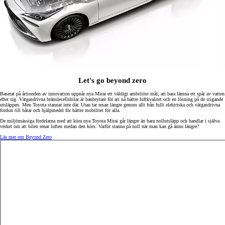
Let's go beyond zero
Baserat på årtionden av innovation uppnår nya Mirai ett väldigt ambitiöst mål; att bara lämna ett spår av vatten
efter sig. Vätgasdrivna bränslecellsbilar är banbrytare för att nå bättre luftkvalitet och en lösning på de stigande
utsläppen. Men Toyota stannar inte där. Utan tar resan längre genom allt från fullt elektriska och vätgasdrivna
fordon till båtar och hjälpmedel för bättre mobilitet för alla.
De miljömässiga fördelarna med att köra nya Toyota Mirai går längre än bara nollutsläpp och handlar i själva
verket om att bilen renar luften medan den körs. Varför stanna på noll när man kan gå ännu längre?
Läs mer om Beyond Zero