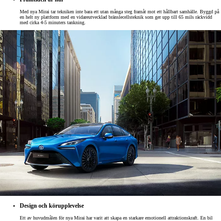
Med nya Mirai tar tekniken inte bara ett utan många steg framåt mot ett hållbart samhälle. Byggd på
en helt ny plattform med en vidareutvecklad bränslecellsteknik som ger upp till 65 mils räckvidd
med cirka 4-5 minuters tankning.
Design och körupplevelse
Ett av huvudmålen för nya Mirai har varit att skapa en starkare emotionell attraktionskraft. En bil