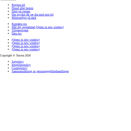
Bogsera bil
Diesel eller bensin
Elbil på vintern
Hur mycket får jag dra med min bil
Mönsterdjup på däck
Kontakta oss
Håll dig uppdaterad
(Opens in new window)
Tillgänglighet
Data Act
(Opens in new window)
(Opens in new window)
(Opens in new window)
(Opens in new window)
Copyright © Toyota 2026
Sajtpolicy
Integritetspolicy
Cookiepolicy
Sammanställning av personuppgiftsbehandlingar