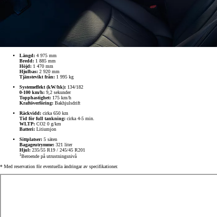
Längd:
4 975 mm
Bredd:
1 885 mm
Höjd:
1 470 mm
Hjulbas:
2 920 mm
Tjänstevikt från:
1 995 kg
Systemeffekt (kW/hk):
134/182
0-100 km/h:
9,2 sekunder
Topphastighet:
175 km/h
Kraftöverföring:
Bakhjulsdrift
Räckvidd:
cirka 650 km
Tid för full tankning:
cirka 4-5 min.
WLTP:
CO2 0 g/km
Batteri:
Litiumjon
Sittplatser:
5 säten
Bagageutrymme:
321 liter
Hjul:
235/55 R19 / 245/45 R201
1
Beroende på utrustningsnivå
* Med reservation för eventuella ändringar av specifikationer.