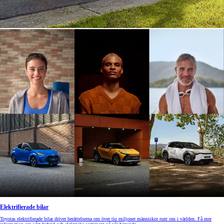
Elektrifierade bilar
Toyotas elektrifierade bilar driver berättelserna om över tio miljoner människor runt om i världen. Få mer