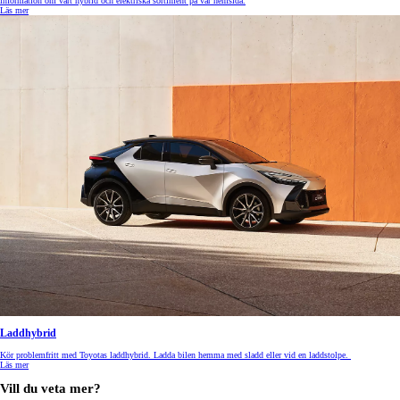
information om vårt hybrid och elektriska sortiment på vår hemsida.
Läs mer
Laddhybrid
Kör problemfritt med Toyotas laddhybrid. Ladda bilen hemma med sladd eller vid en laddstolpe.
Läs mer
Vill du veta mer?