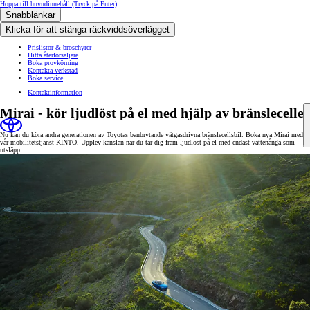
Hoppa till huvudinnehåll
(Tryck på Enter)
Snabblänkar
Klicka för att stänga räckviddsöverlägget
Prislistor & broschyrer
Hitta återförsäljare
Boka provkörning
Kontakta verkstad
Boka service
Kontaktinformation
Mirai - kör ljudlöst på el med hjälp av bränsleceller
Nu kan du köra andra generationen av Toyotas banbrytande vätgasdrivna bränslecellsbil. Boka nya Mirai med
vår mobilitetstjänst KINTO. Upplev känslan när du tar dig fram ljudlöst på el med endast vattenånga som
utsläpp.