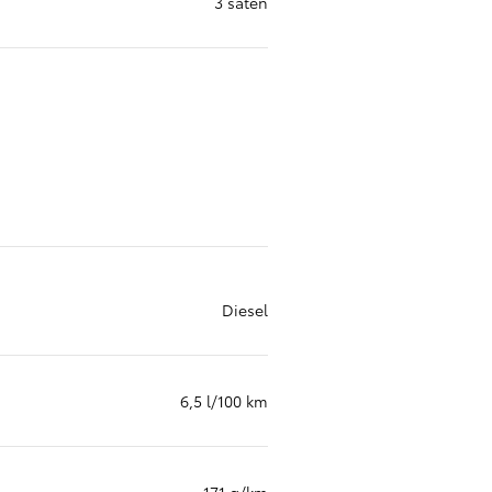
3 säten
Toyota Professio
När varje jobb r
Diesel
6,5 l/100 km
171 g/km