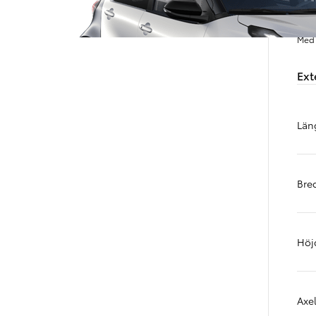
Med 
Ext
Län
Bre
Från 238 900 kr
Från 2 349 kr/mån
Höj
Easy Billån
GR Yaris
BENSIN
Axe