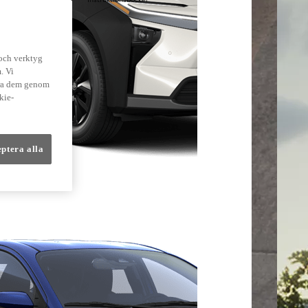
lmer
 och verktyg
. Vi
dra dem genom
kie-
eptera alla