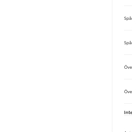
Spå
Spå
Öve
Öve
Från 599 900 kr
Int
Nya Corolla Cross
HYBRID