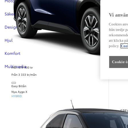
Motor
Säkerhet
Vi använ
Cookies anvä
Design
från tredje p
rekommender
Hjul
att klicka p
policy.
Cook
Komfort
Cookie-i
Multimedia
Från 479 900 kr
Från 3 333 kr/mån
Easy Billån
Nya Aygo X
HYBRID
SPE
U