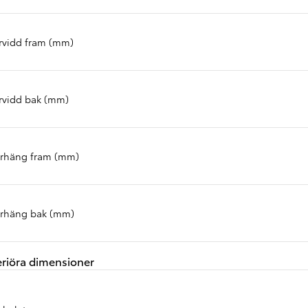
rvidd fram (mm)
rvidd bak (mm)
rhäng fram (mm)
rhäng bak (mm)
Från 324 900 kr
Från 3 194 kr/mån
eriöra dimensioner
Toyota C-HR
HYBRID & LADDHYBRID