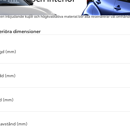
en inbjudande kupé och högkvalitativa material blir alla resenärerar väl omhän
eriöra dimensioner
gd (mm)
dd (mm)
Från 257 900 kr
Från 2 535 kr/mån
d (mm)
Easy Billån
Corolla
HYBRID
lavstånd (mm)