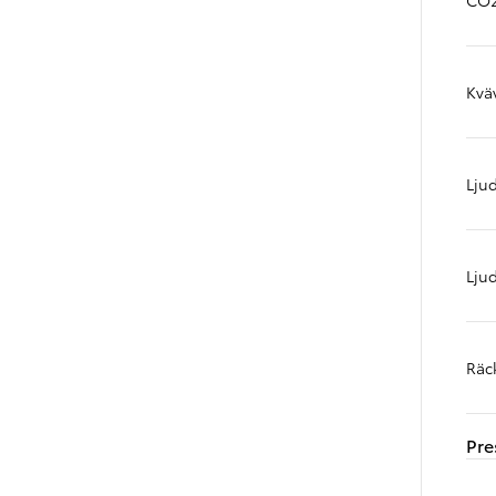
Toyota GR Supra
BENSIN
Kvä
Ljud
Lju
Räc
Pre