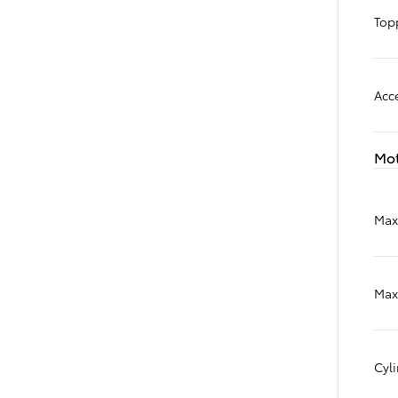
Topp
Acce
Mo
Max
Max
Cyl