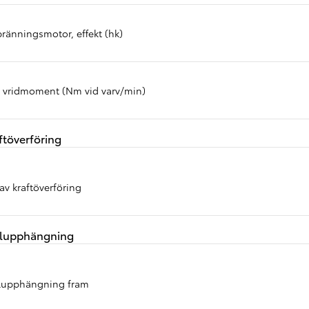
bränningsmotor, effekt (hk)
 vridmoment (Nm vid varv/min)
ftöverföring
av kraftöverföring
lupphängning
lupphängning fram