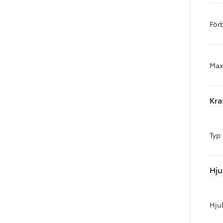
För
Max
Kra
Typ 
Hju
Hju