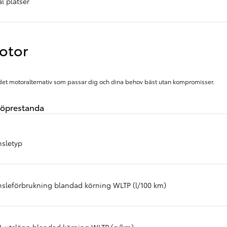
l platser
otor
 det motoralternativ som passar dig och dina behov bäst utan kompromisser.
jöprestanda
nsletyp
nsleförbrukning blandad körning WLTP (l/100 km)
Från 350 900 kr
Från 3 450 kr/mån
Easy Billån
-utsläpp blandad körning WLTP (g/km)