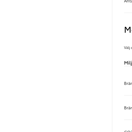
Anta
M
Välj
Mil
Brä
Brä
Från 360 900 kr
Från 3 548 kr/mån
Easy Billån
CO2