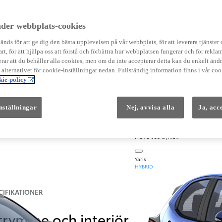
Instruktionsfilmer
Toyota C-HR Instruktionsfilmer
Yaris Instruktionsfilmer
der webbplats-cookies
Yaris Cross Instruktionsfilmer
Digital Smart Nyckel Instruktionsfi
nds för att ge dig den bästa upplevelsen på vår webbplats, för att leverera tjänster
art, för att hjälpa oss att förstå och förbättra hur webbplatsen fungerar och för reklam
ar att du behåller alla cookies, men om du inte accepterar detta kan du enkelt än
å alternativet för cookie-inställningar nedan. Fullständig information finns i vår coo
ie-policy
nställningar
Nej, avvisa alla
Ja, acc
Från 569 900 kr
Från 3 958 kr/mån
Yaris
HYBRID
CIFIKATIONER
trymme och interiör