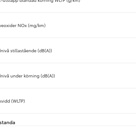
Nya GR GT
The soul lives on
veoxider NOx (mg/km)
nivå stillastående (dB(A))
dnivå under körning (dB(A))
kvidd (WLTP)
standa