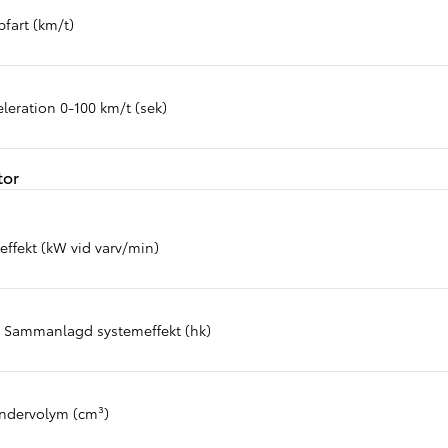
fart (km/t)
leration 0-100 km/t (sek)
tor
effekt (kW vid varv/min)
 Sammanlagd systemeffekt (hk)
indervolym (cm³)