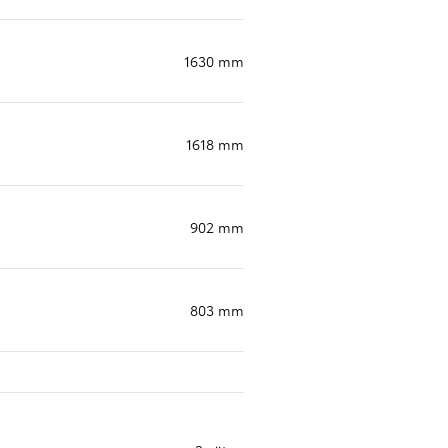
1630 mm
1618 mm
902 mm
803 mm
Vi har Sveriges mest nöjda biläg
Nya elbil
Läs mer
Elbilar f