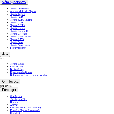
Våra nyhetsbrev
Toyota nyhetsbrev
Allt om elbil från Toyota
Toyota Aygo X
Toyota bZ4X
Toyota bZ4X Touring
Toyota C-HR
Toyota C-HR+
Toyota Corolla
Toyota Corolla Cross
Toyota GR Yaris
Toyota Land Cruiser
Toyota RAV4
Toyota Yaris
Toyota Yaris Cross
Fler nyhetsbrev
Äga
Äga
Toyota Relax
Finansiering
Bilförsäkring
Uppkopplade tjänster
Boka service
(Opens in new window)
Om Toyota
Om Toyota
Företaget
Om Toyota
The Toyota Way
Historia
Ansvar
Press
(Opens in new window)
Kontakta Toyota Sweden AB
Covid-19