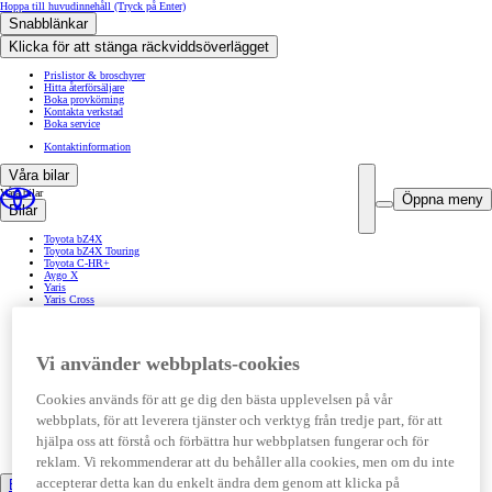
Hoppa till huvudinnehåll
(Tryck på Enter)
Snabblänkar
Klicka för att stänga räckviddsöverlägget
Prislistor & broschyrer
Hitta återförsäljare
Boka provkörning
Kontakta verkstad
Boka service
Kontaktinformation
Våra bilar
Våra bilar
Öppna meny
Bilar
Toyota bZ4X
Toyota bZ4X Touring
Toyota C-HR+
Aygo X
Yaris
Yaris Cross
GR Yaris
Corolla
Corolla Touring Sports
Corolla Cross
Vi använder webbplats-cookies
Toyota C-HR
RAV4
Toyota GR Supra
Land Cruiser
Cookies används för att ge dig den bästa upplevelsen på vår
Hilux
webbplats, för att leverera tjänster och verktyg från tredje part, för att
Proace
Proace City
hjälpa oss att förstå och förbättra hur webbplatsen fungerar och för
Proace Verso
Proace Max
reklam. Vi rekommenderar att du behåller alla cookies, men om du inte
accepterar detta kan du enkelt ändra dem genom att klicka på
Biltyper