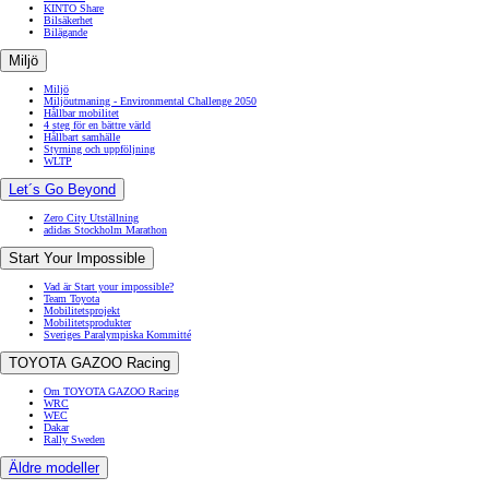
KINTO Share
Bilsäkerhet
Bilägande
Miljö
Miljö
Miljöutmaning - Environmental Challenge 2050
Hållbar mobilitet
4 steg för en bättre värld
Hållbart samhälle
Styrning och uppföljning
WLTP
Let´s Go Beyond
Zero City Utställning
adidas Stockholm Marathon
Start Your Impossible
Vad är Start your impossible?
Team Toyota
Mobilitetsprojekt
Mobilitetsprodukter
Sveriges Paralympiska Kommitté
TOYOTA GAZOO Racing
Om TOYOTA GAZOO Racing
WRC
WEC
Dakar
Rally Sweden
Äldre modeller