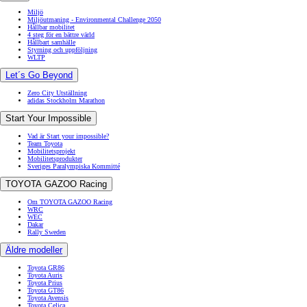
Miljö
Miljöutmaning - Environmental Challenge 2050
Hållbar mobilitet
4 steg för en bättre värld
Hållbart samhälle
Styrning och uppföljning
WLTP
Let´s Go Beyond
Zero City Utställning
adidas Stockholm Marathon
Start Your Impossible
Vad är Start your impossible?
Team Toyota
Mobilitetsprojekt
Mobilitetsprodukter
Sveriges Paralympiska Kommitté
TOYOTA GAZOO Racing
Om TOYOTA GAZOO Racing
WRC
WEC
Dakar
Rally Sweden
Äldre modeller
Toyota GR86
Toyota Auris
Toyota Prius
Toyota GT86
Toyota Avensis
Toyota Celica