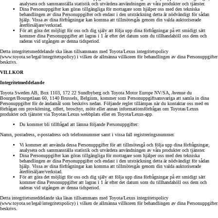
analysera och sammanställa statistik och utvärdera användningen av våra produkter och tjänster.
Dina Personuppgifter kan göras tillgängliga för mottagare som hjälper oss med den tekniska
behandlingen av dina Personuppgifter och endast i den utsträckning detta är nödvändigt för sådan
hjälp. Vissa av dina förfrågningar kan komma att tillmötesgås genom din valda auktoriserade
återförsäljare/verkstad.
För att göra det möjligt för oss och dig själv att följa upp dina förfrågningar på ett smidigt sätt
kommer dina Personuppgifter att lagras i 1 år efter det datum som du tillhandahöll oss dem och
raderas vid utgången av denna tidsperiod.
Detta integritetsmeddelande ska läsas tillsammans med Toyota/Lexus integritetspolicy
(www.toyota.se/legal/integritetspolicy) i vilken de allmänna villkoren för behandlingen av dina Personuppgifter
beskrivs.
VILLKOR
Integritetmeddelande
Toyota Sweden AB, Box 1103, 172 22 Sundbyberg och Toyota Motor Europe NV/SA, Avenue du
Bourget/Bourgetlaan 60, 1140 Brussels, Belgium, kommer som Personuppgiftsansvariga att samla in dina
Personuppgifter för de ändamål som beskrivs nedan. Följande regler tillämpas när du kontaktar oss med en
förfrågan om provkörning, offert, broschyr, möte eller annan informationsförfrågan om Toyotas/Lexus
produkter och tjänster via Toyotas/Lexus webbplats eller en Toyota/Lexus-app.
Du kommer bli tillfrågad att lämna följande Personuppgifter:
Namn, postadress, e-postadress och telefonnummer samt i vissa fall registreringsnummer.
Vi kommer att använda dessa Personuppgifter för att tillmötesgå och följa upp dina förfrågningar,
analysera och sammanställa statistik och utvärdera användningen av våra produkter och tjänster.
Dina Personuppgifter kan göras tillgängliga för mottagare som hjälper oss med den tekniska
behandlingen av dina Personuppgifter och endast i den utsträckning detta är nödvändigt för sådan
hjälp. Vissa av dina förfrågningar kan komma att tillmötesgås genom din valda auktoriserade
återförsäljare/verkstad.
För att göra det möjligt för oss och dig själv att följa upp dina förfrågningar på ett smidigt sätt
kommer dina Personuppgifter att lagras i 1 år efter det datum som du tillhandahöll oss dem och
raderas vid utgången av denna tidsperiod.
Detta integritetsmeddelande ska läsas tillsammans med Toyota/Lexus integritetspolicy
(www.toyota.se/legal/integritetspolicy) i vilken de allmänna villkoren för behandlingen av dina Personuppgifter
beskrivs.