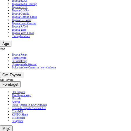
Toyota bZ4X
Toyota bZ4X Touring
Toyota C-HR
Toyota C-HR+
Toyota Corolla
Toyota Corolla Cross
Toyota GR Yaris
Toyota Land Cruiser
Toyota RAV4
Toyota Yaris
Toyota Yaris Cross
Fler nyhetsbrev
Äga
Äga
Toyota Relax
Finansiering
Bilförsäkring
Uppkopplade tjänster
Boka service
(Opens in new window)
Om Toyota
Om Toyota
Företaget
Om Toyota
The Toyota Way
Historia
Ansvar
Press
(Opens in new window)
Kontakta Toyota Sweden AB
Covid-19
KINTO Share
Bilsäkerhet
Bilägande
Miljö