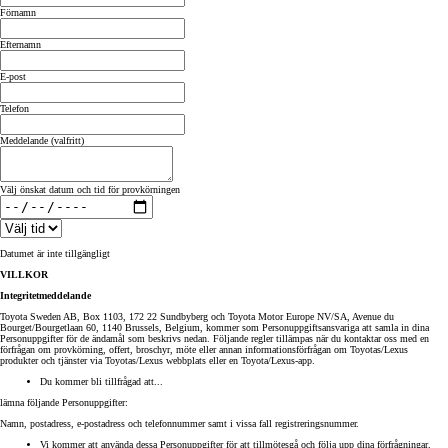
Förnamn
Efternamn
E-post
Telefon
Meddelande (valfritt)
Välj önskat datum och tid för provkörningen
Datumet är inte tillgängligt
VILLKOR
Integritetmeddelande
Toyota Sweden AB, Box 1103, 172 22 Sundbyberg och Toyota Motor Europe NV/SA, Avenue du
Bourget/Bourgetlaan 60, 1140 Brussels, Belgium, kommer som Personuppgiftsansvariga att samla in dina
Personuppgifter för de ändamål som beskrivs nedan. Följande regler tillämpas när du kontaktar oss med en
förfrågan om provkörning, offert, broschyr, möte eller annan informationsförfrågan om Toyotas/Lexus
produkter och tjänster via Toyotas/Lexus webbplats eller en Toyota/Lexus-app.
Du kommer bli tillfrågad att...
lämna följande Personuppgifter:
Namn, postadress, e-postadress och telefonnummer samt i vissa fall registreringsnummer.
Vi kommer att använda dessa Personuppgifter för att tillmötesgå och följa upp dina förfrågningar,