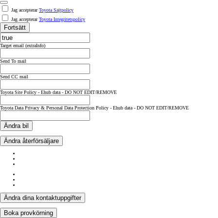
Jag accepterar
Toyota Sajtpolicy
Jag accepterar
Toyota Integritetspolicy
Fortsätt
Target email (extraInfo)
Send To mail
Send CC mail
Toyota Site Policy - Ehub data - DO NOT EDIT/REMOVE
Toyota Data Privacy & Personal Data Protection Policy - Ehub data - DO NOT EDIT/REMOVE
Ändra bil
Ändra återförsäljare
Ändra dina kontaktuppgifter
Boka provkörning