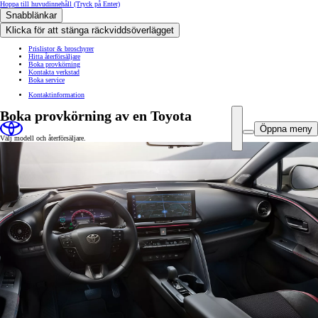
Hoppa till huvudinnehåll
(Tryck på Enter)
Snabblänkar
Klicka för att stänga räckviddsöverlägget
Prislistor & broschyrer
Hitta återförsäljare
Boka provkörning
Kontakta verkstad
Boka service
Kontaktinformation
Boka provkörning av en Toyota
Öppna meny
Välj modell och återförsäljare.