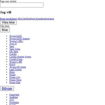
Page user clicked
Jag vill
Boka provkörning
Hitta återförsäljare
Kontaktinformation
Våra bilar
Våra bilar
Bilar
Toyota bZ4X
Toyota bZ4X Touring
Toyota C-HR+
Aygo X
Yaris
Yaris Cross
GR Yaris
Corolla
Corolla Touring Sports
Corolla Cross
Toyota C-HR
RAV4
Toyota GR Supra
Land Cruiser
Hilux
Proace
Proace City
Proace Verso
Proace Max
Biltyper
Familjebil
Småbilar
SUV
Sportbilar
Kombi