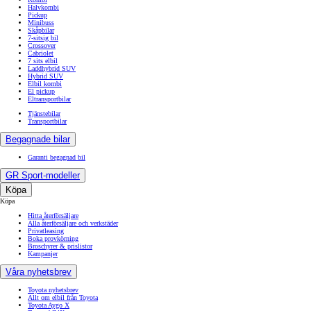
Halvkombi
Pickup
Minibuss
Skåpbilar
7-sitsig bil
Crossover
Cabriolet
7 sits elbil
Laddhybrid SUV
Hybrid SUV
Elbil kombi
El pickup
Eltransportbilar
Tjänstebilar
Transportbilar
Begagnade bilar
Garanti begagnad bil
GR Sport-modeller
Köpa
Köpa
Hitta återförsäljare
Alla återförsäljare och verkstäder
Privatleasing
Boka provkörning
Broschyrer & prislistor
Kampanjer
Våra nyhetsbrev
Toyota nyhetsbrev
Allt om elbil från Toyota
Toyota Aygo X