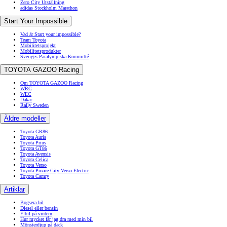
Zero City Utställning
adidas Stockholm Marathon
Start Your Impossible
Vad är Start your impossible?
Team Toyota
Mobilitetsprojekt
Mobilitetsprodukter
Sveriges Paralympiska Kommitté
TOYOTA GAZOO Racing
Om TOYOTA GAZOO Racing
WRC
WEC
Dakar
Rally Sweden
Äldre modeller
Toyota GR86
Toyota Auris
Toyota Prius
Toyota GT86
Toyota Avensis
Toyota Celica
Toyota Verso
Toyota Proace City Verso Electric
Toyota Camry
Artiklar
Bogsera bil
Diesel eller bensin
Elbil på vintern
Hur mycket får jag dra med min bil
Mönsterdjup på däck