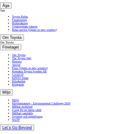
Äga
Äga
Toyota Relax
Finansiering
Bilförsäkring
Uppkopplade tjänster
Boka service
(Opens in new window)
Om Toyota
Om Toyota
Företaget
Om Toyota
The Toyota Way
Historia
Ansvar
Press
(Opens in new window)
Kontakta Toyota Sweden AB
Covid-19
KINTO Share
Bilsäkerhet
Bilägande
Miljö
Miljö
Miljöutmaning - Environmental Challenge 2050
Hållbar mobilitet
4 steg för en bättre värld
Hållbart samhälle
Styrning och uppföljning
WLTP
Let´s Go Beyond