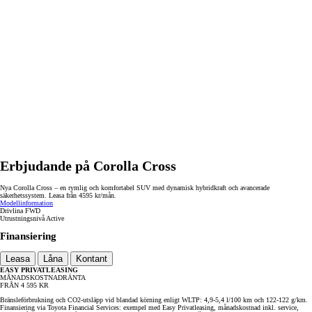
Erbjudande på Corolla Cross
Nya Corolla Cross – en rymlig och komfortabel SUV med dynamisk hybridkraft och avancerade
säkerhetssystem. Leasa från 4595 kr/mån.
Modellinformation
Drivlina
FWD
Utrustningsnivå
Active
Finansiering
Leasa
Låna
Kontant
EASY PRIVATLEASING
MÅNADSKOSTNAD
RÄNTA
FRÅN
4 595
KR
Bränsleförbrukning och CO2-utsläpp vid blandad körning enligt WLTP: 4,9-5,4 l/100 km och 122-122 g/km.
Finansiering via Toyota Financial Services: exempel med Easy Privatleasing, månadskostnad inkl. service,