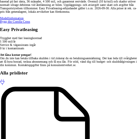
baserad på fast ränta, 36 månader, 4 500 mil, och garanterat restvärde. Övermil (10 kr/mil) och skador utöver
normalt slitage debiteras vid återlämning av bilen. Uppläggnings- och aviavgift samt skatt och avgifter från
Transportstyrelsen tillkommer. Easy Privatleasing-erbjudandet gäller t.o.m. 2026-09-30. Alla priser är rek. ca-
pris från generalagent, lokala avvikelser kan förekomma.
Modellinformation
Bygg din Corolla Cross
Easy Privatleasing
Trygghet med fast leasingkostnad
1 500 mil/år
Service & vägassistans ingår
0 kr i kontantinsats
Att låna kostar pengar!
Om du inte kan betala tillbaka skulden i tid riskerar du en betalningsanmärkning. Det kan leda till svårigheter
att få hyra bostad, teckna abonnemang och få nya lån. För stöd, vänd dig till budget- och skuldrådgivningen i
din kommun. Kontaktuppgifter finns på konsumentverket.se.
Alla prislistor