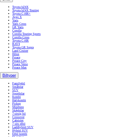
Toyota bZ4X
Toyota bZ4X Touring
Toyota C-HR+
Aygo X
Yaris
Yaris Cross
GR Yaris
Corolla
Corolla Touring Sports
Corolla Cross
Toyota C-HR
RAV4
Toyota GR Supra
Land Cruiser
Hilux
Proace
Proace City
Proace Verso
Proace Max
Biltyper
Familjebil
Småbilar
SUV
Sportbilar
Kombi
Halvkombi
Pickup
Minibuss
Skåpbilar
7-sitsig bil
Crossover
Cabriolet
7 sits elbil
Laddhybrid SUV
Hybrid SUV
Elbil kombi