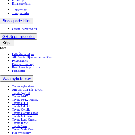
El pickup
Eltransportbilar
Tjänstebilar
Transportbilar
Begagnade bilar
Garanti begagnad bil
GR Sport-modeller
Köpa
Köpa
Hitta återförsäljare
Alla återförsäljare och verkstäder
Privatleasing
Boka provkörning
Broschyrer & prislistor
Kampanjer
Våra nyhetsbrev
Toyota nyhetsbrev
Allt om elbil från Toyota
Toyota Aygo X
Toyota bZ4X
Toyota bZ4X Touring
Toyota C-HR
Toyota C-HR+
Toyota Corolla
Toyota Corolla Cross
Toyota GR Yaris
Toyota Land Cruiser
Toyota RAV4
Toyota Yaris
Toyota Yaris Cross
Fler nyhetsbrev