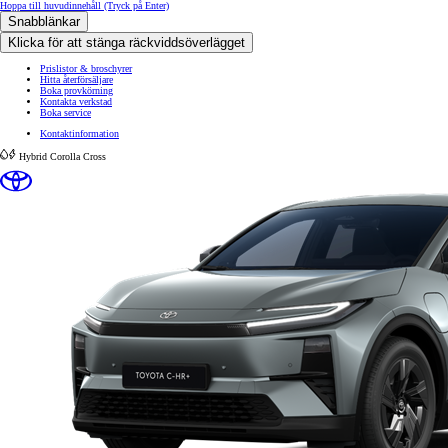
Hoppa till huvudinnehåll
(Tryck på Enter)
Snabblänkar
Klicka för att stänga räckviddsöverlägget
Prislistor & broschyrer
Hitta återförsäljare
Boka provkörning
Kontakta verkstad
Boka service
Kontaktinformation
Hybrid
Corolla Cross