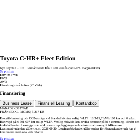
Toyota C-HR+ Fleet Edition
Nya Toyota C-HR+. Förmånsvärde från 2 440 kr/mån (vid 50 % marginalskatt)
Se prislista
Drivlina
FWD
FWD
AWD
Utrustningsnivå
Active (77 kWh)
Finansiering
Business Lease
Finansiell Leasing
Kontantköp
MÅNADSKOSTNAD
FRÅN (EXKL. MOMS)
5 317
KR
Energiförbrukning och CO2-utsläpp vid blandad körning enligt WLTP: 13,3-15,7 kWh/100 km och 0 g/km.
Räckvidd på el 501-607 km enligt WLTP. Verklig räckvidd kan avvika beroende på bl a utrustning, körsätt och
körförhållanden. Leasingpris är exkl. moms, uppläggnings- och administrationsavgift tillkommer.
Leasingerbjudanden gäller t.o.m. 2026-09-30. Leasingerbjudandet gäller endast för företagskunder och kan ej
kombineras med avtal och rabatter.
Se prislista