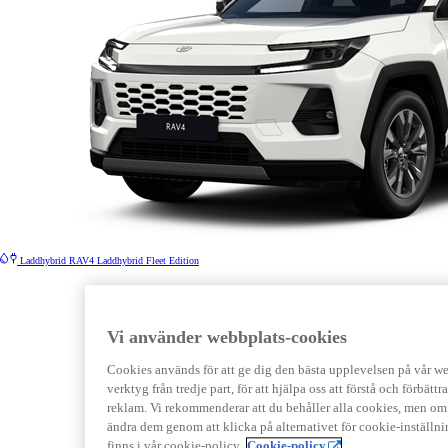
Laddhybrid
RAV4 Laddhybrid Fleet Edition
Vi använder webbplats-cookies
Cookies används för att ge dig den bästa upplevelsen på vår webb
verktyg från tredje part, för att hjälpa oss att förstå och förbät
reklam. Vi rekommenderar att du behåller alla cookies, men om 
ändra dem genom att klicka på alternativet för cookie-inställn
finns i vår cookie-policy.
Cookie-policy