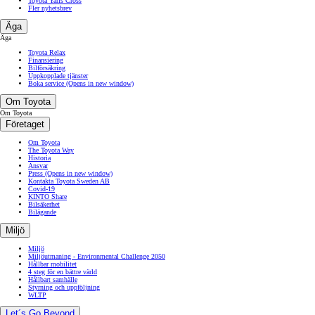
Toyota Yaris Cross
Fler nyhetsbrev
Äga
Äga
Toyota Relax
Finansiering
Bilförsäkring
Uppkopplade tjänster
Boka service
(Opens in new window)
Om Toyota
Om Toyota
Företaget
Om Toyota
The Toyota Way
Historia
Ansvar
Press
(Opens in new window)
Kontakta Toyota Sweden AB
Covid-19
KINTO Share
Bilsäkerhet
Bilägande
Miljö
Miljö
Miljöutmaning - Environmental Challenge 2050
Hållbar mobilitet
4 steg för en bättre värld
Hållbart samhälle
Styrning och uppföljning
WLTP
Let´s Go Beyond