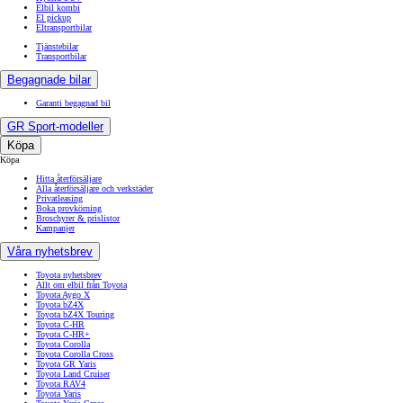
Elbil kombi
El pickup
Eltransportbilar
Tjänstebilar
Transportbilar
Begagnade bilar
Garanti begagnad bil
GR Sport-modeller
Köpa
Köpa
Hitta återförsäljare
Alla återförsäljare och verkstäder
Privatleasing
Boka provkörning
Broschyrer & prislistor
Kampanjer
Våra nyhetsbrev
Toyota nyhetsbrev
Allt om elbil från Toyota
Toyota Aygo X
Toyota bZ4X
Toyota bZ4X Touring
Toyota C-HR
Toyota C-HR+
Toyota Corolla
Toyota Corolla Cross
Toyota GR Yaris
Toyota Land Cruiser
Toyota RAV4
Toyota Yaris