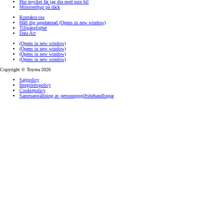
Hur mycket får jag dra med min bil
Mönsterdjup på däck
Kontakta oss
Håll dig uppdaterad
(Opens in new window)
Tillgänglighet
Data Act
(Opens in new window)
(Opens in new window)
(Opens in new window)
(Opens in new window)
Copyright © Toyota 2026
Sajtpolicy
Integritetspolicy
Cookiepolicy
Sammanställning av personuppgiftsbehandlingar