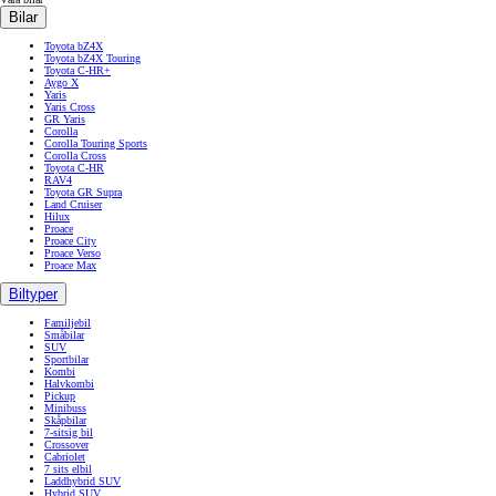
Bilar
Toyota bZ4X
Toyota bZ4X Touring
Toyota C-HR+
Aygo X
Yaris
Yaris Cross
GR Yaris
Corolla
Corolla Touring Sports
Corolla Cross
Toyota C-HR
RAV4
Toyota GR Supra
Land Cruiser
Hilux
Proace
Proace City
Proace Verso
Proace Max
Biltyper
Familjebil
Småbilar
SUV
Sportbilar
Kombi
Halvkombi
Pickup
Minibuss
Skåpbilar
7-sitsig bil
Crossover
Cabriolet
7 sits elbil
Laddhybrid SUV
Hybrid SUV