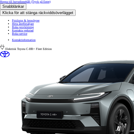
Hoppa till huvudinnehåll
(Tryck på Enter)
Snabblänkar
Klicka för att stänga räckviddsöverlägget
Prislistor & broschyrer
Hitta återförsäljare
Boka provkörning
Kontakta verkstad
Boka service
Kontaktinformation
Elektrisk
Toyota C-HR+ Fleet Edition