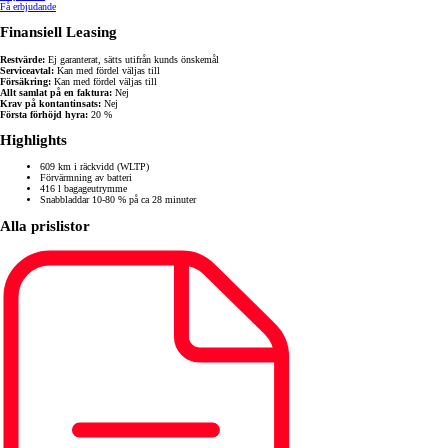
Få erbjudande
Finansiell Leasing
Restvärde:
Ej garanterat, sätts utifrån kunds önskemål
Serviceavtal:
Kan med fördel väljas till
Försäkring:
Kan med fördel väljas till
Allt samlat på en faktura:
Nej
Krav på kontantinsats:
Nej
Första förhöjd hyra:
20 %
Highlights
609 km i räckvidd (WLTP)
Förvärmning av batteri
416 l bagageutrymme
Snabbladdar 10-80 % på ca 28 minuter
Alla prislistor