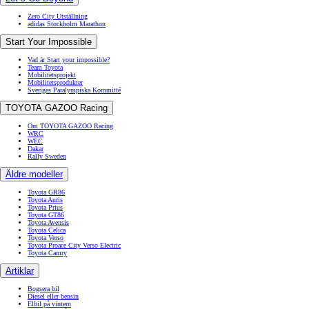
Zero City Utställning
adidas Stockholm Marathon
Start Your Impossible
Vad är Start your impossible?
Team Toyota
Mobilitetsprojekt
Mobilitetsprodukter
Sveriges Paralympiska Kommitté
TOYOTA GAZOO Racing
Om TOYOTA GAZOO Racing
WRC
WEC
Dakar
Rally Sweden
Äldre modeller
Toyota GR86
Toyota Auris
Toyota Prius
Toyota GT86
Toyota Avensis
Toyota Celica
Toyota Verso
Toyota Proace City Verso Electric
Toyota Camry
Artiklar
Bogsera bil
Diesel eller bensin
Elbil på vintern