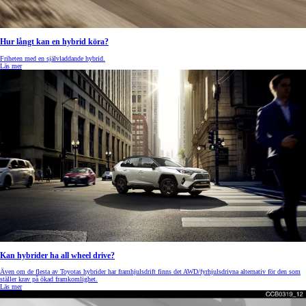
Hur långt kan en hybrid köra?
Friheten med en självladdande hybrid.
Läs mer
Kan hybrider ha all wheel drive?
Även om de flesta av Toyotas hybrider har framhjulsdrift finns det AWD/fyrhjulsdrivna alternativ för den som
ställer krav på ökad framkomlighet.
Läs mer