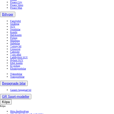
Proace City
Proace Verso
Proace Max
Biltyper
Familjebil
Småbilar
SUV
Sportbilar
Kombi
Halvkombi
Pickup
Minibuss
Skåpbilar
7-sitsig bil
Crossover
Cabriolet
7 sits elbil
Laddhybrid SUV
Hybrid SUV
Elbil kombi
El pickup
Eltransportbilar
Tjänstebilar
Transportbilar
Begagnade bilar
Garanti begagnad bil
GR Sport-modeller
Köpa
Köpa
Hitta återförsäljare