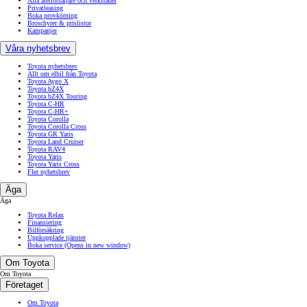
Alla återförsäljare och verkstäder
Privatleasing
Boka provkörning
Broschyrer & prislistor
Kampanjer
Våra nyhetsbrev
Toyota nyhetsbrev
Allt om elbil från Toyota
Toyota Aygo X
Toyota bZ4X
Toyota bZ4X Touring
Toyota C-HR
Toyota C-HR+
Toyota Corolla
Toyota Corolla Cross
Toyota GR Yaris
Toyota Land Cruiser
Toyota RAV4
Toyota Yaris
Toyota Yaris Cross
Fler nyhetsbrev
Äga
Äga
Toyota Relax
Finansiering
Bilförsäkring
Uppkopplade tjänster
Boka service
(Opens in new window)
Om Toyota
Om Toyota
Företaget
Om Toyota