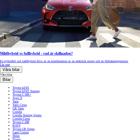
Mildhybrid vs fullhybrid - vad är skillnaden?
En hybridbil och laddhybrid drivs av en kombination av en elektrisk motor och en förbränningsmotor.
Läs mer
Våra bilar
Våra bilar
Bilar
Toyota bZ4X
Toyota bZ4X Touring
Toyota C-HR+
Aygo X
Yaris
Yaris Cross
GR Yaris
Corolla
Corolla Touring Sports
Corolla Cross
Toyota C-HR
RAV4
Toyota GR Supra
Land Cruiser
Hilux
Proace