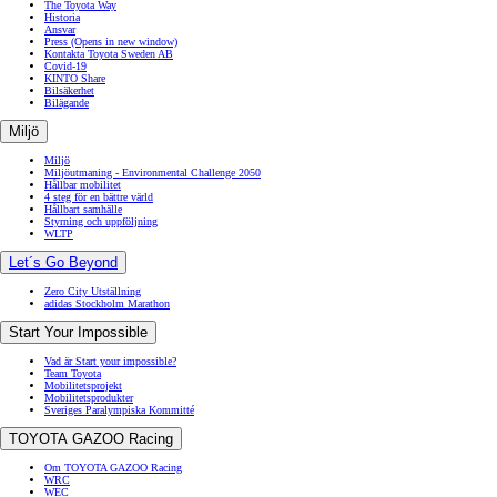
The Toyota Way
Historia
Ansvar
Press
(Opens in new window)
Kontakta Toyota Sweden AB
Covid-19
KINTO Share
Bilsäkerhet
Bilägande
Miljö
Miljö
Miljöutmaning - Environmental Challenge 2050
Hållbar mobilitet
4 steg för en bättre värld
Hållbart samhälle
Styrning och uppföljning
WLTP
Let´s Go Beyond
Zero City Utställning
adidas Stockholm Marathon
Start Your Impossible
Vad är Start your impossible?
Team Toyota
Mobilitetsprojekt
Mobilitetsprodukter
Sveriges Paralympiska Kommitté
TOYOTA GAZOO Racing
Om TOYOTA GAZOO Racing
WRC
WEC