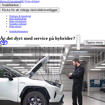
Hoppa till huvudinnehåll
(Tryck på Enter)
Snabblänkar
Klicka för att stänga räckviddsöverlägget
Prislistor & broschyrer
Hitta återförsäljare
Boka provkörning
Kontakta verkstad
Boka service
Kontaktinformation
Är det dyrt med service på hybrider?
Öppna meny