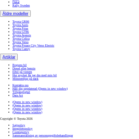
Dakar
Rally Sweden
Äldre modeller
Toyota GR86
Toyota Auris
Toyota Prius
Toyota GT86
Toyota Avensis
Toyota Celica
Toyota Verso
Toyota Proace City Verso Electric
Toyota Camry
Artiklar
Bogsera bil
Diesel eller bensin
Elbil på vintern
Hur mycket får jag dra med min bil
Mönsterdjup på däck
Kontakta oss
Håll dig uppdaterad
(Opens in new window)
Tillgänglighet
Data Act
(Opens in new window)
(Opens in new window)
(Opens in new window)
(Opens in new window)
Copyright © Toyota 2026
Sajtpolicy
Integritetspolicy
Cookiepolicy
Sammanställning av personuppgiftsbehandlingar