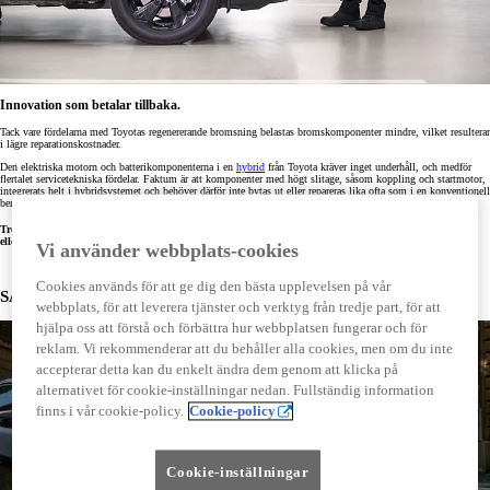
Innovation som betalar tillbaka.
Tack vare fördelarna med Toyotas regenererande bromsning belastas bromskomponenter mindre, vilket resulterar
i lägre reparationskostnader.
Den elektriska motorn och batterikomponenterna i en
hybrid
från Toyota kräver inget underhåll, och medför
flertalet servicetekniska fördelar. Faktum är att komponenter med högt slitage, såsom koppling och startmotor,
integrerats helt i hybridsystemet och behöver därför inte bytas ut eller repareras lika ofta som i en konventionell
bensin- eller dieseldriven bil.
Tror du fortfarande att hybrider är dyra att underhålla? Upptäck svar på fler vanliga frågor nedan
eller ta reda på vilken hybrid som passar dig bäst i vårt modellutbud av
bilar
.
Vi använder webbplats-cookies
Cookies används för att ge dig den bästa upplevelsen på vår
SÅ FUNKAR DET - HYBRID
webbplats, för att leverera tjänster och verktyg från tredje part, för att
hjälpa oss att förstå och förbättra hur webbplatsen fungerar och för
reklam. Vi rekommenderar att du behåller alla cookies, men om du inte
accepterar detta kan du enkelt ändra dem genom att klicka på
alternativet för cookie-inställningar nedan. Fullständig information
finns i vår cookie-policy.
Cookie-policy
Cookie-inställningar