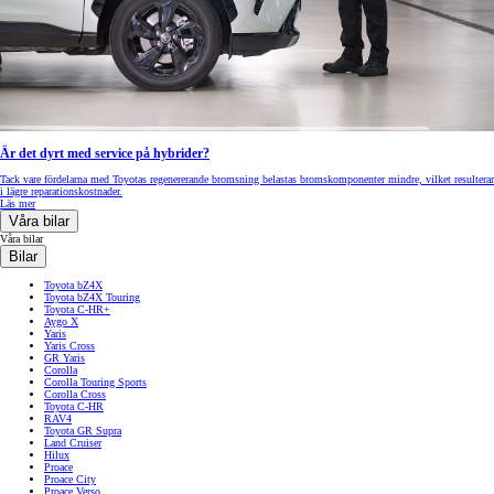
Är det dyrt med service på hybrider?
Tack vare fördelarna med Toyotas regenererande bromsning belastas bromskomponenter mindre, vilket resulterar
i lägre reparationskostnader.
Läs mer
Våra bilar
Våra bilar
Bilar
Toyota bZ4X
Toyota bZ4X Touring
Toyota C-HR+
Aygo X
Yaris
Yaris Cross
GR Yaris
Corolla
Corolla Touring Sports
Corolla Cross
Toyota C-HR
RAV4
Toyota GR Supra
Land Cruiser
Hilux
Proace
Proace City
Proace Verso