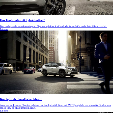
Hur länge håller ett hybridbatteri?
Den banbrytande batteriteknologin i Toyotas hybrider är tillverkade för att hålla under hela bilens livstid.
Läs mer
Kan hybrider ha all wheel drive?
Även om de flesta av Toyotas hybrider har framhjulsdrift finns det AWD/fyrhjulsdrivna alternativ för den som
ställer krav på ökad framkomlighet.
Läs mer