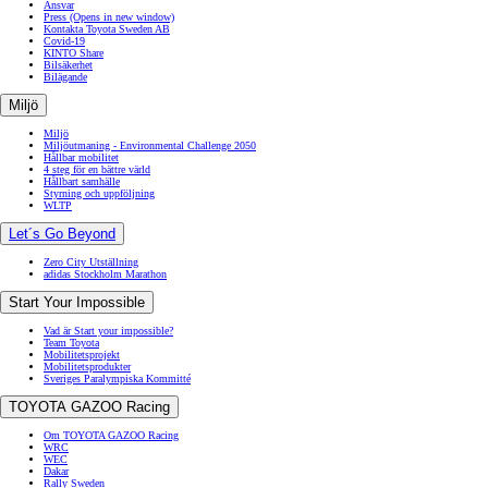
Ansvar
Press
(Opens in new window)
Kontakta Toyota Sweden AB
Covid-19
KINTO Share
Bilsäkerhet
Bilägande
Miljö
Miljö
Miljöutmaning - Environmental Challenge 2050
Hållbar mobilitet
4 steg för en bättre värld
Hållbart samhälle
Styrning och uppföljning
WLTP
Let´s Go Beyond
Zero City Utställning
adidas Stockholm Marathon
Start Your Impossible
Vad är Start your impossible?
Team Toyota
Mobilitetsprojekt
Mobilitetsprodukter
Sveriges Paralympiska Kommitté
TOYOTA GAZOO Racing
Om TOYOTA GAZOO Racing
WRC
WEC
Dakar
Rally Sweden