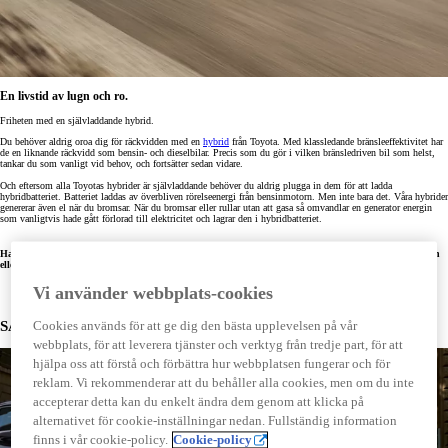
En livstid av lugn och ro.
Friheten med en självladdande hybrid.
Du behöver aldrig oroa dig för räckvidden med en
hybrid
från Toyota. Med klassledande bränsleeffektivitet har
de en liknande räckvidd som bensin- och dieselbilar. Precis som du gör i vilken bränsledriven bil som helst,
tankar du som vanligt vid behov, och fortsätter sedan vidare.
Och eftersom alla Toyotas hybrider är självladdande behöver du aldrig plugga in dem för att ladda
hybridbatteriet. Batteriet laddas av överbliven rörelseenergi från bensinmotorn. Men inte bara det. Våra hybrider
genererar även el när du bromsar. När du bromsar eller rullar utan att gasa så omvandlar en generator energin
som vanligtvis hade gått förlorad till elektricitet och lagrar den i hybridbatteriet.
Har du fortfarande frågor kring räckvidden för en hybrid? Upptäck svar på många fler frågor nedan
eller hitta den bästa hybriden för dig ur vårt modellutbud av
bilar
.
Vi använder webbplats-cookies
Cookies används för att ge dig den bästa upplevelsen på vår
SÅ FUNKAR DET - HYBRID
webbplats, för att leverera tjänster och verktyg från tredje part, för att
hjälpa oss att förstå och förbättra hur webbplatsen fungerar och för
reklam. Vi rekommenderar att du behåller alla cookies, men om du inte
accepterar detta kan du enkelt ändra dem genom att klicka på
alternativet för cookie-inställningar nedan. Fullständig information
finns i vår cookie-policy.
Cookie-policy