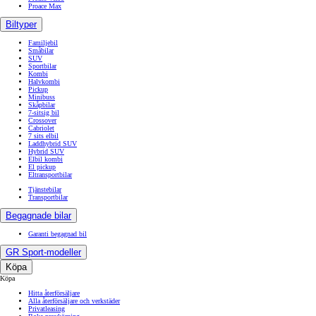
Proace Max
Biltyper
Familjebil
Småbilar
SUV
Sportbilar
Kombi
Halvkombi
Pickup
Minibuss
Skåpbilar
7-sitsig bil
Crossover
Cabriolet
7 sits elbil
Laddhybrid SUV
Hybrid SUV
Elbil kombi
El pickup
Eltransportbilar
Tjänstebilar
Transportbilar
Begagnade bilar
Garanti begagnad bil
GR Sport-modeller
Köpa
Köpa
Hitta återförsäljare
Alla återförsäljare och verkstäder
Privatleasing