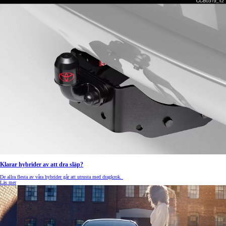
Klarar hybrider av att dra släp?
De allra flesta av våra hybrider går att utrusta med dragkrok.
Läs mer