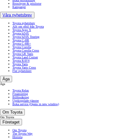
Boka provkörning
Broschyrer & prislistor
Kampanjer
Våra nyhetsbrev
Toyota nyhetsbrev
Allt om elbil från Toyota
Toyota Aygo X
Toyota bZ4X
Toyota bZ4X Touring
Toyota C-HR
Toyota C-HR+
Toyota Corolla
Toyota Corolla Cross
Toyota GR Yaris
Toyota Land Cruiser
Toyota RAV4
Toyota Yaris
Toyota Yaris Cross
Fler nyhetsbrev
Äga
Äga
Toyota Relax
Finansiering
Bilförsäkring
Uppkopplade tjänster
Boka service
(Opens in new window)
Om Toyota
Om Toyota
Företaget
Om Toyota
The Toyota Way
Historia