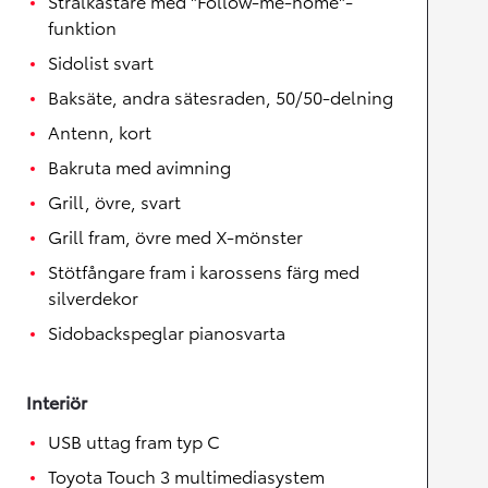
Strålkastare med "Follow-me-home"-
funktion
Sidolist svart
Baksäte, andra sätesraden, 50/50-delning
Antenn, kort
Bakruta med avimning
Grill, övre, svart
Grill fram, övre med X-mönster
Stötfångare fram i karossens färg med
silverdekor
Sidobackspeglar pianosvarta
Interiör
USB uttag fram typ C
Toyota Touch 3 multimediasystem