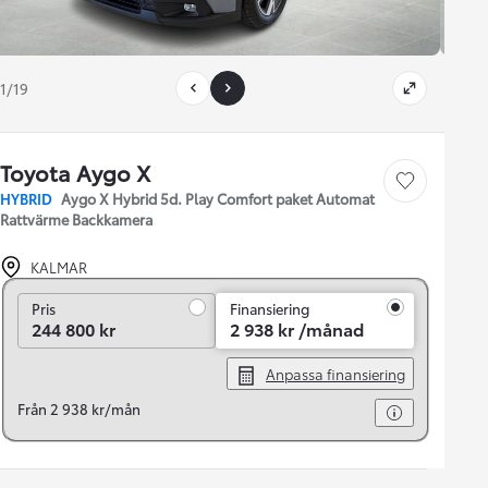
1/19
Toyota Aygo X
Save car
HYBRID
Aygo X Hybrid 5d. Play Comfort paket Automat
Rattvärme Backkamera
KALMAR
Pris
Pris
Finansiering
244 800 kr
2 938 kr /månad
Anpassa finansiering
Från 2 938 kr/mån