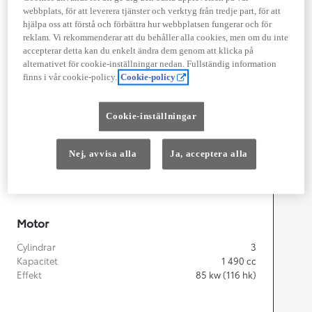
webbplats, för att leverera tjänster och verktyg från tredje part, för att
hjälpa oss att förstå och förbättra hur webbplatsen fungerar och för
reklam. Vi rekommenderar att du behåller alla cookies, men om du inte
Width
1 740
mm
accepterar detta kan du enkelt ändra dem genom att klicka på
alternativet för cookie-inställningar nedan. Fullständig information
finns i vår cookie-policy.
Cookie-policy
Föbrukning
Cookie-inställningar
Förbrukning
3,8
l/100 km
Euro Class
Nej, avvisa alla
Ja, acceptera alla
EURO 6
Kombinerad Co2
87
g/km
Motor
Cylindrar
3
Kapacitet
1 490
cc
Effekt
85
kw (116 hk)