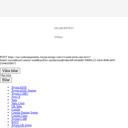
VILLKORSTEXT
Villkor
POST https://usc-webcomponents.toyota-europe.com/v1/used-stock-cars/se/sv?
brand=toyota&uscContext=used&uscEnv=production&vehicleForSaleId=94682c12-2dc4-4046-af34-
5544e350fe71
Våra bilar
Våra bilar
Bilar
Toyota bZ4X
Toyota bZ4X Touring
Toyota C-HR+
Aygo X
Yaris
Yaris Cross
GR Yaris
Corolla
Corolla Touring Sports
Corolla Cross
Toyota C-HR
RAV4
Toyota GR Supra