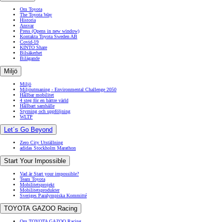
Om Toyota
The Toyota Way
Historia
Ansvar
Press
(Opens in new window)
Kontakta Toyota Sweden AB
Covid-19
KINTO Share
Bilsäkerhet
Bilägande
Miljö
Miljö
Miljöutmaning - Environmental Challenge 2050
Hållbar mobilitet
4 steg för en bättre värld
Hållbart samhälle
Styrning och uppföljning
WLTP
Let´s Go Beyond
Zero City Utställning
adidas Stockholm Marathon
Start Your Impossible
Vad är Start your impossible?
Team Toyota
Mobilitetsprojekt
Mobilitetsprodukter
Sveriges Paralympiska Kommitté
TOYOTA GAZOO Racing
Om TOYOTA GAZOO Racing