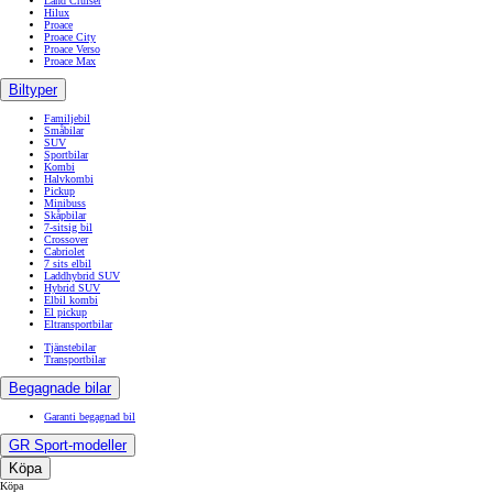
Land Cruiser
Hilux
Proace
Proace City
Proace Verso
Proace Max
Biltyper
Familjebil
Småbilar
SUV
Sportbilar
Kombi
Halvkombi
Pickup
Minibuss
Skåpbilar
7-sitsig bil
Crossover
Cabriolet
7 sits elbil
Laddhybrid SUV
Hybrid SUV
Elbil kombi
El pickup
Eltransportbilar
Tjänstebilar
Transportbilar
Begagnade bilar
Garanti begagnad bil
GR Sport-modeller
Köpa
Köpa