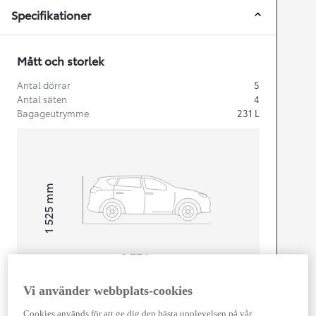
Specifikationer
Mått och storlek
Antal dörrar
5
Antal säten
4
Bagageutrymme
231
L
mm
1 525
Height
Length
3 776
mm
Vi använder webbplats-cookies
Cookies används för att ge dig den bästa upplevelsen på vår