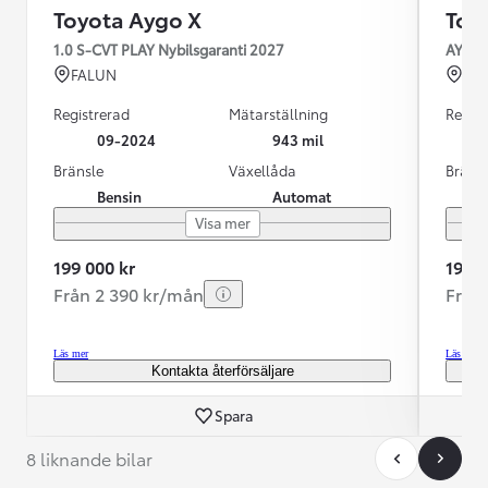
Toyota Aygo X
Toy
1.0 S-CVT PLAY Nybilsgaranti 2027
AYGO 
FALUN
HU
Registrerad
Mätarställning
Regist
09-2024
943 mil
Bränsle
Växellåda
Bräns
Bensin
Automat
Visa mer
199 000 kr
199 9
Från 2 390 kr/mån
Från
Läs mer
Läs mer
Kontakta återförsäljare
Spara
8 liknande bilar