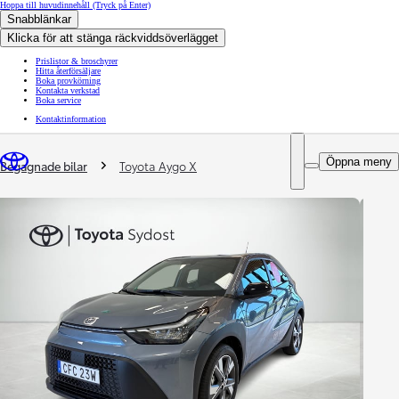
Hoppa till huvudinnehåll
(Tryck på Enter)
Snabblänkar
Klicka för att stänga räckviddsöverlägget
Prislistor & broschyrer
Hitta återförsäljare
Boka provkörning
Kontakta verkstad
Boka service
Kontaktinformation
You are here
:
Öppna meny
Begagnade bilar
Toyota Aygo X