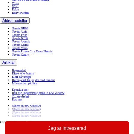
WRC
WEC
Dakar
Rally Sweden
Äldre modeller
Toyota GR86
Toyota Auris
Toyota Prius
Toyota GT86
Toyota Avensis
Toyota Celica
Toyota Verso
Toyota Proace City Verso Electric
Toyota Camry
Artiklar
Bogsera bil
Diesel eller bensin
Elbil på vintern
Hur mycket får jag dra med min bil
Mönsterdjup på däck
Kontakta oss
Håll dig uppdaterad
(Opens in new window)
Tillgänglighet
Data Act
(Opens in new window)
(Opens in new window)
(Opens in new window)
(Opens in new window)
Copyright © Toyota 2026
Jag är intresserad
Sajtpolicy
Integritetspolicy