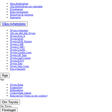
Hitta återförsäljare
Alla återförsäljare och verkstäder
Privatleasing
Boka provkörning
Broschyrer & prislistor
Kampanjer
Våra nyhetsbrev
Toyota nyhetsbrev
Allt om elbil från Toyota
Toyota Aygo X
Toyota bZ4X
Toyota bZ4X Touring
Toyota C-HR
Toyota C-HR+
Toyota Corolla
Toyota Corolla Cross
Toyota GR Yaris
Toyota Land Cruiser
Toyota RAV4
Toyota Yaris
Toyota Yaris Cross
Fler nyhetsbrev
Äga
Äga
Toyota Relax
Finansiering
Bilförsäkring
Uppkopplade tjänster
Boka service
(Opens in new window)
Om Toyota
Om Toyota
Företaget