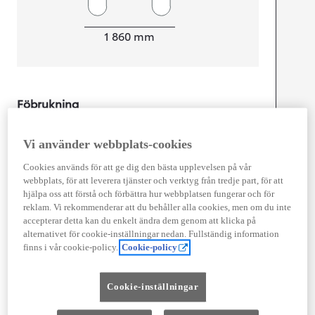
Width
1 860
mm
Föbrukning
Kombinerad Co2
0
g/km
Vi använder webbplats-cookies
Cookies används för att ge dig den bästa upplevelsen på vår
Motor
webbplats, för att leverera tjänster och verktyg från tredje part, för att
Effekt
80
kw (217.5 hk)
hjälpa oss att förstå och förbättra hur webbplatsen fungerar och för
reklam. Vi rekommenderar att du behåller alla cookies, men om du inte
accepterar detta kan du enkelt ändra dem genom att klicka på
alternativet för cookie-inställningar nedan. Fullständig information
Prestanda
finns i vår cookie-policy.
Cookie-policy
Topphastighet
160
km/h
Acceleration 0-100km/h
6,9
sekunder
Cookie-inställningar