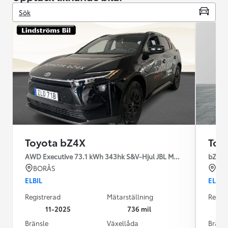
Sök
Toyota bZ4X
Toy
AWD Executive 73.1 kWh 343hk S&V-Hjul JBL Moms
bZ4X 
BORÅS
KU
ELBIL
ELBIL
Registrerad
Mätarställning
Regist
11-2025
736 mil
Bränsle
Växellåda
Bräns