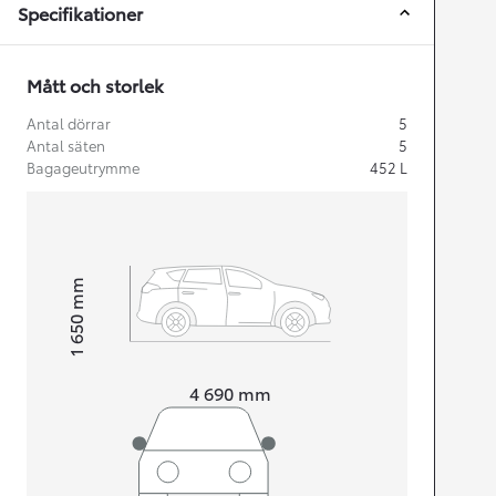
Specifikationer
Mått och storlek
Antal dörrar
5
Antal säten
5
Bagageutrymme
452
L
mm
1 650
Height
Length
4 690
mm