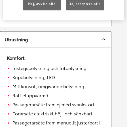
Växellåda
Nej, avvisa alla
Ja, acceptera alla
Drivhjul
Fyrhjulsdrift
Växellåda
Automat
Utrustning
Komfort
Instegsbelysning och fotbelysning
Kupébelysning, LED
Mittkonsol, omgivande belysning
Ratt eluppvärmd
Passagerarsäte fram ej med svankstöd
Förarsäte elektriskt höj- och sänkbart
Passagerarsäte fram manuellt justerbart i