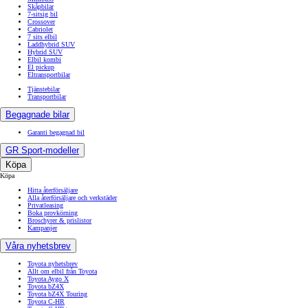
Skåpbilar
7-sitsig bil
Crossover
Cabriolet
7 sits elbil
Laddhybrid SUV
Hybrid SUV
Elbil kombi
El pickup
Eltransportbilar
Tjänstebilar
Transportbilar
Begagnade bilar
Garanti begagnad bil
GR Sport-modeller
Köpa
Köpa
Hitta återförsäljare
Alla återförsäljare och verkstäder
Privatleasing
Boka provkörning
Broschyrer & prislistor
Kampanjer
Våra nyhetsbrev
Toyota nyhetsbrev
Allt om elbil från Toyota
Toyota Aygo X
Toyota bZ4X
Toyota bZ4X Touring
Toyota C-HR