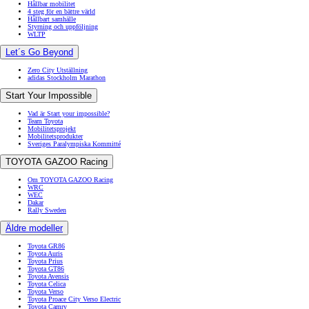
Hållbar mobilitet
4 steg för en bättre värld
Hållbart samhälle
Styrning och uppföljning
WLTP
Let´s Go Beyond
Zero City Utställning
adidas Stockholm Marathon
Start Your Impossible
Vad är Start your impossible?
Team Toyota
Mobilitetsprojekt
Mobilitetsprodukter
Sveriges Paralympiska Kommitté
TOYOTA GAZOO Racing
Om TOYOTA GAZOO Racing
WRC
WEC
Dakar
Rally Sweden
Äldre modeller
Toyota GR86
Toyota Auris
Toyota Prius
Toyota GT86
Toyota Avensis
Toyota Celica
Toyota Verso
Toyota Proace City Verso Electric
Toyota Camry