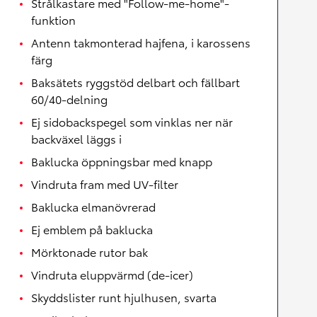
Strålkastare med "Follow-me-home"-
funktion
Antenn takmonterad hajfena, i karossens
färg
Baksätets ryggstöd delbart och fällbart
60/40-delning
Ej sidobackspegel som vinklas ner när
backväxel läggs i
Baklucka öppningsbar med knapp
Vindruta fram med UV-filter
Baklucka elmanövrerad
Ej emblem på baklucka
Mörktonade rutor bak
Vindruta eluppvärmd (de-icer)
Skyddslister runt hjulhusen, svarta