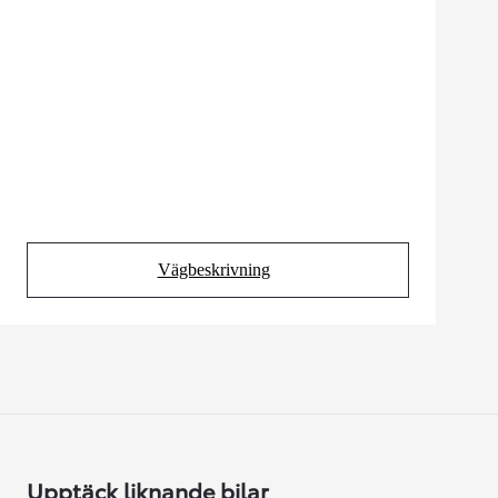
Vägbeskrivning
(Opens in new tab)
Upptäck liknande bilar