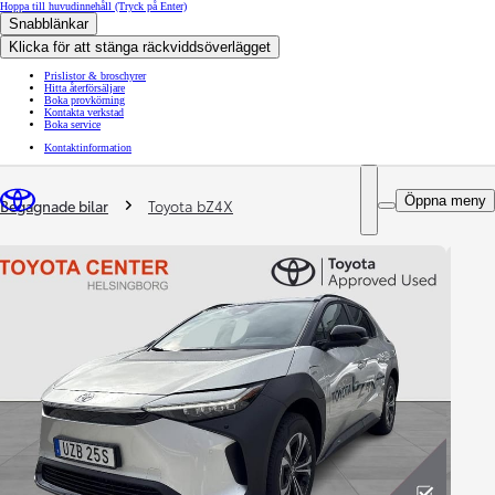
Hoppa till huvudinnehåll
(Tryck på Enter)
Snabblänkar
Klicka för att stänga räckviddsöverlägget
Prislistor & broschyrer
Hitta återförsäljare
Boka provkörning
Kontakta verkstad
Boka service
Kontaktinformation
You are here
:
Öppna meny
Begagnade bilar
Toyota bZ4X