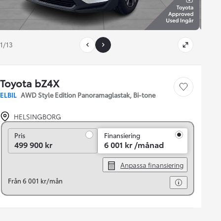
1/13
Toyota bZ4X
Save car
ELBIL
AWD Style Edition Panoramaglastak, Bi-tone
HELSINGBORG
Pris
Pris
Finansiering
499 900 kr
6 001 kr /månad
Anpassa finansiering
Från 6 001 kr/mån