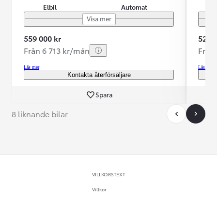
Elbil
Automat
Visa mer
559 000 kr
529 9
Från 6 713 kr/mån
Från
Läs mer
Läs mer
Kontakta återförsäljare
Spara
8 liknande bilar
VILLKORSTEXT
Villkor