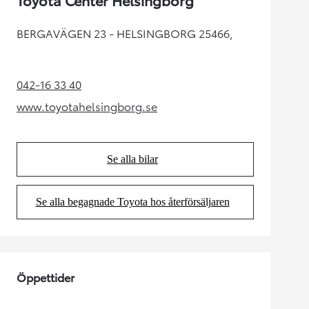
BERGAVÄGEN 23 - HELSINGBORG 25466,
042-16 33 40
(Opens in new tab)
www.toyotahelsingborg.se
(Opens in new tab)
Se alla bilar
(Opens in new tab)
Se alla begagnade Toyota hos återförsäljaren
(Opens in new tab)
Öppettider