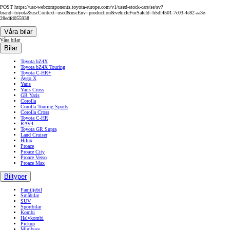
POST https://usc-webcomponents.toyota-europe.com/v1/used-stock-cars/se/sv?
brand=toyota&uscContext=used&uscEnv=production&vehicleForSaleId=b5df4501-7c03-4c82-aa3e-
28edfd055938
Våra bilar
Våra bilar
Bilar
Toyota bZ4X
Toyota bZ4X Touring
Toyota C-HR+
Aygo X
Yaris
Yaris Cross
GR Yaris
Corolla
Corolla Touring Sports
Corolla Cross
Toyota C-HR
RAV4
Toyota GR Supra
Land Cruiser
Hilux
Proace
Proace City
Proace Verso
Proace Max
Biltyper
Familjebil
Småbilar
SUV
Sportbilar
Kombi
Halvkombi
Pickup
Minibuss