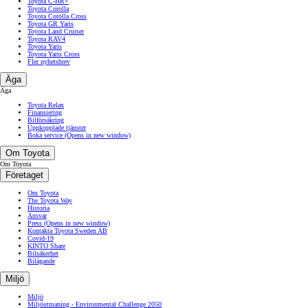
Toyota C-HR+
Toyota Corolla
Toyota Corolla Cross
Toyota GR Yaris
Toyota Land Cruiser
Toyota RAV4
Toyota Yaris
Toyota Yaris Cross
Fler nyhetsbrev
Äga
Äga
Toyota Relax
Finansiering
Bilförsäkring
Uppkopplade tjänster
Boka service
(Opens in new window)
Om Toyota
Om Toyota
Företaget
Om Toyota
The Toyota Way
Historia
Ansvar
Press
(Opens in new window)
Kontakta Toyota Sweden AB
Covid-19
KINTO Share
Bilsäkerhet
Bilägande
Miljö
Miljö
Miljöutmaning - Environmental Challenge 2050