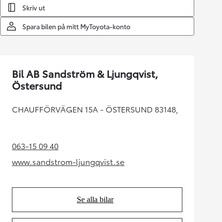
Skriv ut
Spara bilen på mitt MyToyota-konto
Bil AB Sandström & Ljungqvist,
Östersund
CHAUFFÖRVÄGEN 15A - ÖSTERSUND 83148,
063-15 09 40
(Opens in new tab)
www.sandstrom-ljungqvist.se
(Opens in new tab)
Se alla bilar
(Opens in new tab)