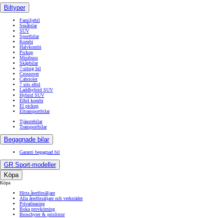
Biltyper
Familjebil
Småbilar
SUV
Sportbilar
Kombi
Halvkombi
Pickup
Minibuss
Skåpbilar
7-sitsig bil
Crossover
Cabriolet
7 sits elbil
Laddhybrid SUV
Hybrid SUV
Elbil kombi
El pickup
Eltransportbilar
Tjänstebilar
Transportbilar
Begagnade bilar
Garanti begagnad bil
GR Sport-modeller
Köpa
Köpa
Hitta återförsäljare
Alla återförsäljare och verkstäder
Privatleasing
Boka provkörning
Broschyrer & prislistor