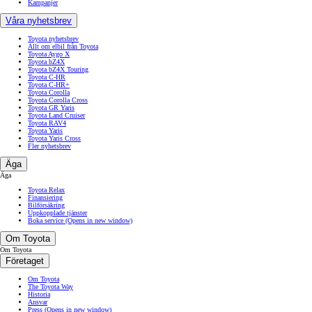
Kampanjer
Våra nyhetsbrev
Toyota nyhetsbrev
Allt om elbil från Toyota
Toyota Aygo X
Toyota bZ4X
Toyota bZ4X Touring
Toyota C-HR
Toyota C-HR+
Toyota Corolla
Toyota Corolla Cross
Toyota GR Yaris
Toyota Land Cruiser
Toyota RAV4
Toyota Yaris
Toyota Yaris Cross
Fler nyhetsbrev
Äga
Äga
Toyota Relax
Finansiering
Bilförsäkring
Uppkopplade tjänster
Boka service
(Opens in new window)
Om Toyota
Om Toyota
Företaget
Om Toyota
The Toyota Way
Historia
Ansvar
Press
(Opens in new window)