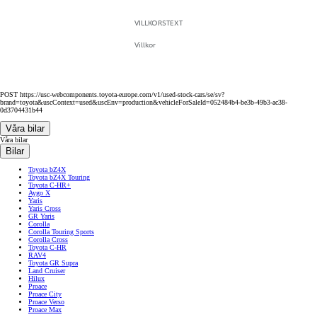
VILLKORSTEXT
Villkor
POST https://usc-webcomponents.toyota-europe.com/v1/used-stock-cars/se/sv?
brand=toyota&uscContext=used&uscEnv=production&vehicleForSaleId=052484b4-be3b-49b3-ac38-
0d3704431b44
Våra bilar
Våra bilar
Bilar
Toyota bZ4X
Toyota bZ4X Touring
Toyota C-HR+
Aygo X
Yaris
Yaris Cross
GR Yaris
Corolla
Corolla Touring Sports
Corolla Cross
Toyota C-HR
RAV4
Toyota GR Supra
Land Cruiser
Hilux
Proace
Proace City
Proace Verso
Proace Max