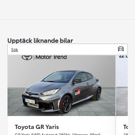
Upptäck liknande bilar
Sök
Toyota GR Yaris
Toy
GR Yaris AWD Automat 280hk, Värmare, 99mil
280HK