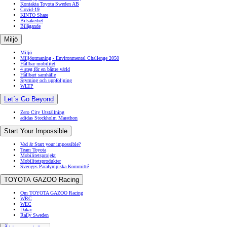
Kontakta Toyota Sweden AB
Covid-19
KINTO Share
Bilsäkerhet
Bilägande
Miljö
Miljö
Miljöutmaning - Environmental Challenge 2050
Hållbar mobilitet
4 steg för en bättre värld
Hållbart samhälle
Styrning och uppföljning
WLTP
Let´s Go Beyond
Zero City Utställning
adidas Stockholm Marathon
Start Your Impossible
Vad är Start your impossible?
Team Toyota
Mobilitetsprojekt
Mobilitetsprodukter
Sveriges Paralympiska Kommitté
TOYOTA GAZOO Racing
Om TOYOTA GAZOO Racing
WRC
WEC
Dakar
Rally Sweden