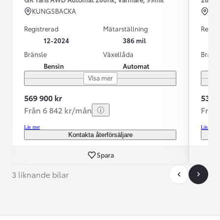
KUNGSBACKA
HU
Registrerad
Mätarställning
Regist
12-2024
386 mil
Bränsle
Växellåda
Bräns
Bensin
Automat
Visa mer
569 900 kr
539 9
Från 6 842 kr/mån
Från
Läs mer
Läs mer
Kontakta återförsäljare
Spara
3 liknande bilar