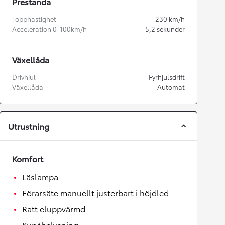
Prestanda
Topphastighet
230
km/h
Acceleration 0-100km/h
5,2
sekunder
Växellåda
Drivhjul
Fyrhjulsdrift
Växellåda
Automat
Utrustning
Komfort
Läslampa
Förarsäte manuellt justerbart i höjdled
Ratt eluppvärmd
Kupébelysning