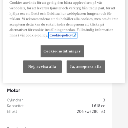
Cookies används för att ge dig den bästa upplevelsen på vår
webbplats, för att leverera tjänster och verktyg från tredje part, för att
hjälpa oss att förstå och förbättra hur webbplatsen fungerar och för
Width
1 805
mm
reklam. Vi rekommenderar att du behåller alla cookies, men om du inte
accepterar detta kan du enkelt ändra dem genom att klicka på
alternativet för cookie-inställningar nedan. Fullständig information
finns i vår cookie-policy.
Cookie-policy
Föbrukning
Cookie-inställningar
Förbrukning
9,5
l/100 km
Euro Class
EURO 6
Nej, avvisa alla
Ja, acceptera alla
Kombinerad Co2
215
g/km
Motor
Cylindrar
3
Kapacitet
1 618
cc
Effekt
206
kw (280 hk)