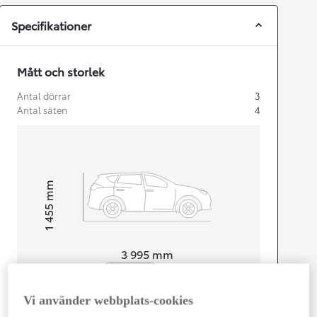
Specifikationer
Mått och storlek
Antal dörrar
3
Antal säten
4
mm
1 455
Height
Length
3 995
mm
Vi använder webbplats-cookies