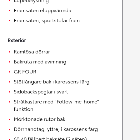
Framsäten eluppvärmda
Framsäten, sportstolar fram
Exteriör
Ramlösa dörrar
Bakruta med avimning
GR FOUR
Stötfångare bak i karossens färg
Sidobackspeglar i svart
Strålkastare med "Follow-me-home"-
funktion
Mörktonade rutor bak
Dörrhandtag, yttre, i karossens färg
60:40 fällbart baksäte (2 säten)