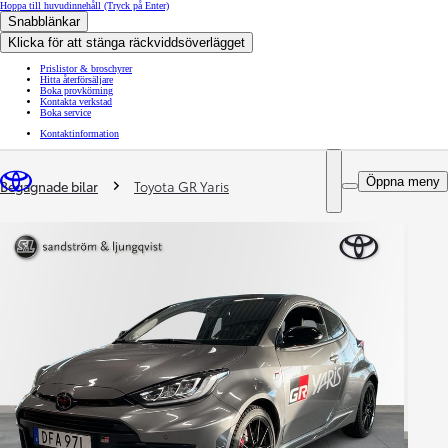
Hoppa till huvudinnehåll
(Tryck på Enter)
Snabblänkar
Klicka för att stänga räckviddsöverlägget
Prislistor & broschyrer
Hitta återförsäljare
Boka provkörning
Kontakta verkstad
Boka service
Kontaktinformation
You are here
:
Öppna meny
Begagnade bilar
Toyota GR Yaris