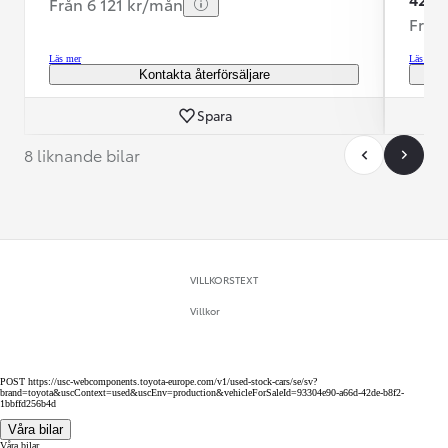
Från 6 121 kr/mån
Från
Läs mer
Läs mer
Kontakta återförsäljare
Spara
8 liknande bilar
VILLKORSTEXT
Villkor
POST https://usc-webcomponents.toyota-europe.com/v1/used-stock-cars/se/sv?
brand=toyota&uscContext=used&uscEnv=production&vehicleForSaleId=93304e90-a66d-42de-b8f2-
1bbffd256b4d
Våra bilar
Våra bilar