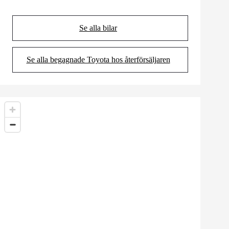
Se alla bilar
(Opens in new tab)
Se alla begagnade Toyota hos återförsäljaren
(Opens in new tab)