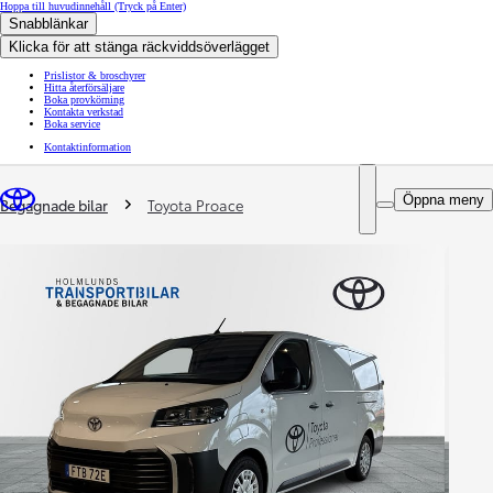
Hoppa till huvudinnehåll
(Tryck på Enter)
Snabblänkar
Klicka för att stänga räckviddsöverlägget
Prislistor & broschyrer
Hitta återförsäljare
Boka provkörning
Kontakta verkstad
Boka service
Kontaktinformation
You are here
:
Öppna meny
Begagnade bilar
Toyota Proace