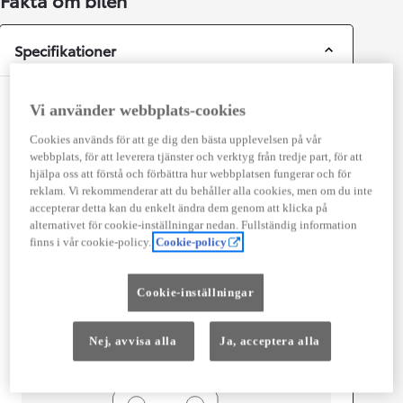
Fakta om bilen
Specifikationer
Mått och storlek
Vi använder webbplats-cookies
Antal dörrar
5
Cookies används för att ge dig den bästa upplevelsen på vår
Antal säten
3
webbplats, för att leverera tjänster och verktyg från tredje part, för att
hjälpa oss att förstå och förbättra hur webbplatsen fungerar och för
reklam. Vi rekommenderar att du behåller alla cookies, men om du inte
accepterar detta kan du enkelt ändra dem genom att klicka på
alternativet för cookie-inställningar nedan. Fullständig information
finns i vår cookie-policy.
Cookie-policy
mm
1 910
Cookie-inställningar
Height
Length
5 330
mm
Nej, avvisa alla
Ja, acceptera alla