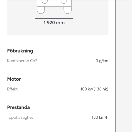
Width
1 920
mm
Föbrukning
Kombinerad Co2
0
g/km
Motor
Effekt
100
kw (136 hk)
Prestanda
Topphastighet
130
km/h