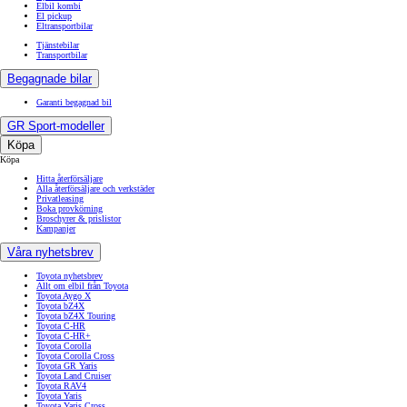
Elbil kombi
El pickup
Eltransportbilar
Tjänstebilar
Transportbilar
Begagnade bilar
Garanti begagnad bil
GR Sport-modeller
Köpa
Köpa
Hitta återförsäljare
Alla återförsäljare och verkstäder
Privatleasing
Boka provkörning
Broschyrer & prislistor
Kampanjer
Våra nyhetsbrev
Toyota nyhetsbrev
Allt om elbil från Toyota
Toyota Aygo X
Toyota bZ4X
Toyota bZ4X Touring
Toyota C-HR
Toyota C-HR+
Toyota Corolla
Toyota Corolla Cross
Toyota GR Yaris
Toyota Land Cruiser
Toyota RAV4
Toyota Yaris
Toyota Yaris Cross