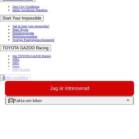
Zero City Utställning
adidas Stockholm Marathon
Start Your Impossible
Vad är Start your impossible?
Team Toyota
Mobilitetsprojekt
Mobilitetsprodukter
Sveriges Paralympiska Kommitté
TOYOTA GAZOO Racing
Om TOYOTA GAZOO Racing
WRC
WEC
Dakar
Rally Sweden
Äldre modeller
Toyota GR86
Jag är intresserad
Toyota Auris
Toyota Prius
Toyota GT86
Fakta om bilen
Toyota Avensis
Toyota Celica
Toyota Verso
Toyota Proace City Verso Electric
Toyota Camry
Artiklar
Bogsera bil
Diesel eller bensin
Elbil på vintern