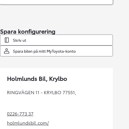
Spara konfigurering
Skriv ut
Spara bilen på mitt MyToyota-konto
Holmlunds Bil, Krylbo
RINGVÄGEN 11 - KRYLBO 77551,
0226-773 37
(Opens in new tab)
holmlundsbil.com/
(Opens in new tab)