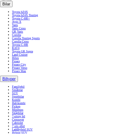
Bilar
Toyota bZ4X
Toyota bZ4X Touring
Toyota C-HR+
Aygo X
Yaris
Yaris Cross
GR Yaris
Corolla
Corolla Touring Sports
Corolla Cross
Toyota C-HR
RAV4
Toyota GR Supra
Land Cruiser
Hilux
Proace
Proace City
Proace Verso
Proace Max
Biltyper
Familjebil
Småbilar
SUV
Sportbilar
Kombi
Halvkombi
Pickup
Minibuss
Skåpbilar
7-sitsig bil
Crossover
Cabriolet
7 sits elbil
Laddhybrid SUV
Hybrid SUV