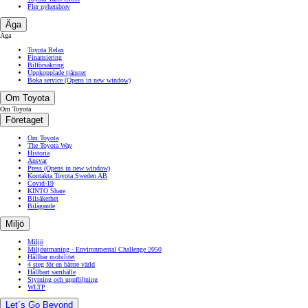
Fler nyhetsbrev
Äga
Äga
Toyota Relax
Finansiering
Bilförsäkring
Uppkopplade tjänster
Boka service
(Opens in new window)
Om Toyota
Om Toyota
Företaget
Om Toyota
The Toyota Way
Historia
Ansvar
Press
(Opens in new window)
Kontakta Toyota Sweden AB
Covid-19
KINTO Share
Bilsäkerhet
Bilägande
Miljö
Miljö
Miljöutmaning - Environmental Challenge 2050
Hållbar mobilitet
4 steg för en bättre värld
Hållbart samhälle
Styrning och uppföljning
WLTP
Let´s Go Beyond