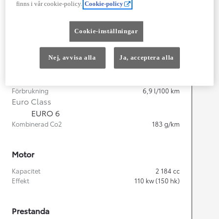
finns i vår cookie-policy.
Cookie-policy
Width
1 924
mm
Cookie-inställningar
Nej, avvisa alla
Ja, acceptera alla
Föbrukning
Förbrukning
6,9
l/100 km
Euro Class
EURO 6
Kombinerad Co2
183
g/km
Motor
Kapacitet
2 184
cc
Effekt
110
kw (150 hk)
Prestanda