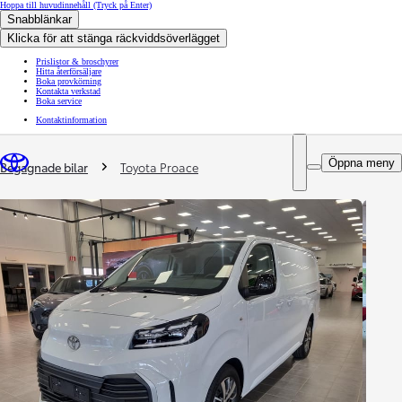
Hoppa till huvudinnehåll
(Tryck på Enter)
Snabblänkar
Klicka för att stänga räckviddsöverlägget
Prislistor & broschyrer
Hitta återförsäljare
Boka provkörning
Kontakta verkstad
Boka service
Kontaktinformation
You are here
:
Öppna meny
Begagnade bilar
Toyota Proace