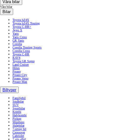
Våra bilar
Våra bilar
Bilar
Toyota bZ4X
Toyota bZ4X Touring
Toyota C-HR+
Aygo X
Yaris
Yaris Cross
GR Yaris
Corolla
Corolla Touring Sports
Corolla Cross
Toyota C-HR
RAV4
Toyota GR Supra
Land Cruiser
Hilux
Proace
Proace City
Proace Verso
Proace Max
Biltyper
Familjebil
Småbilar
SUV
Sportbilar
Kombi
Halvkombi
Pickup
Minibuss
Skåpbilar
7-sitsig bil
Crossover
Cabriolet
7 sits elbil