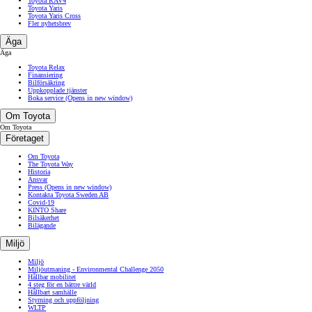
Toyota RAV4
Toyota Yaris
Toyota Yaris Cross
Fler nyhetsbrev
Äga
Äga
Toyota Relax
Finansiering
Bilförsäkring
Uppkopplade tjänster
Boka service
(Opens in new window)
Om Toyota
Om Toyota
Företaget
Om Toyota
The Toyota Way
Historia
Ansvar
Press
(Opens in new window)
Kontakta Toyota Sweden AB
Covid-19
KINTO Share
Bilsäkerhet
Bilägande
Miljö
Miljö
Miljöutmaning - Environmental Challenge 2050
Hållbar mobilitet
4 steg för en bättre värld
Hållbart samhälle
Styrning och uppföljning
WLTP