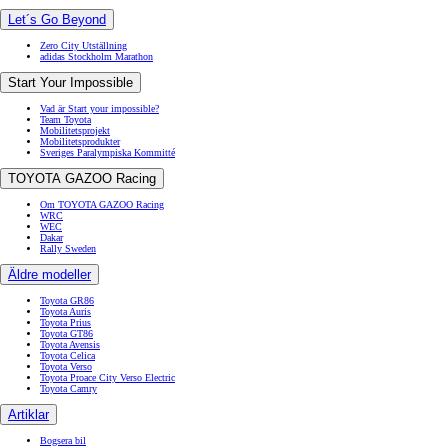
Let´s Go Beyond
Zero City Utställning
adidas Stockholm Marathon
Start Your Impossible
Vad är Start your impossible?
Team Toyota
Mobilitetsprojekt
Mobilitetsprodukter
Sveriges Paralympiska Kommitté
TOYOTA GAZOO Racing
Om TOYOTA GAZOO Racing
WRC
WEC
Dakar
Rally Sweden
Äldre modeller
Toyota GR86
Toyota Auris
Toyota Prius
Toyota GT86
Toyota Avensis
Toyota Celica
Toyota Verso
Toyota Proace City Verso Electric
Toyota Camry
Artiklar
Bogsera bil