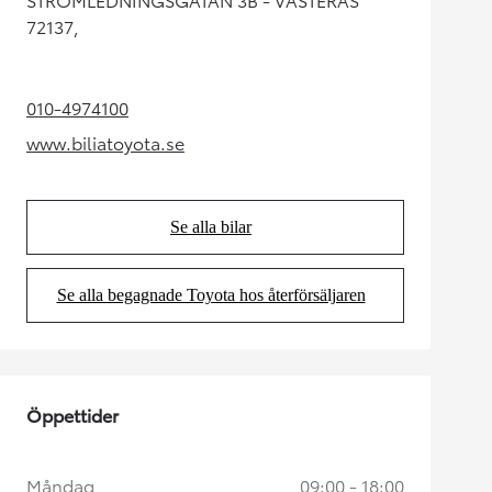
72137,
010-4974100
(Opens in new tab)
www.biliatoyota.se
(Opens in new tab)
Se alla bilar
(Opens in new tab)
Se alla begagnade Toyota hos återförsäljaren
(Opens in new tab)
Öppettider
Måndag
09:00 - 18:00