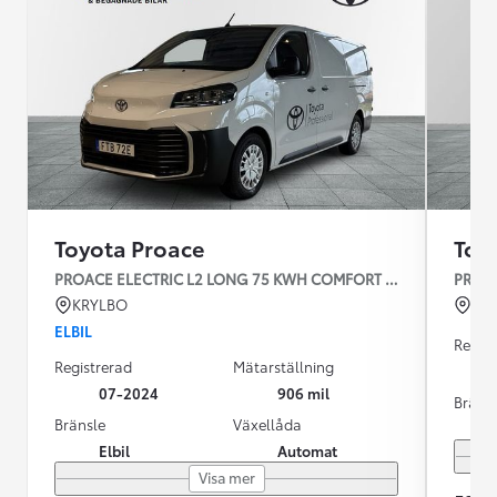
Toyota Proace
Toy
PROACE ELECTRIC L2 LONG 75 KWH COMFORT V-HJUL
PROAC
KRYLBO
KU
ELBIL
Regist
Registrerad
Mätarställning
07-2024
906 mil
Bräns
Bränsle
Växellåda
Elbil
Automat
Visa mer