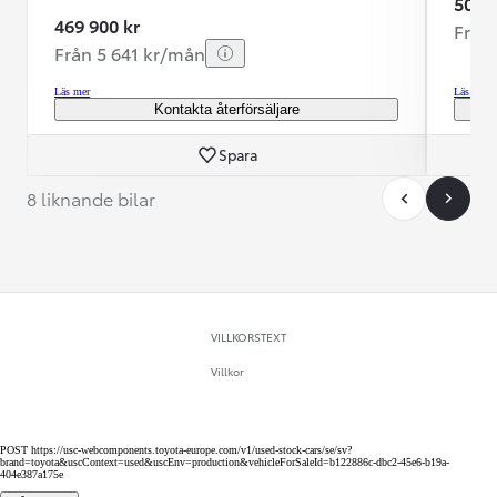
509 9
469 900 kr
Från
Från 5 641 kr/mån
Läs mer
Läs mer
Kontakta återförsäljare
Spara
8 liknande bilar
VILLKORSTEXT
Villkor
POST https://usc-webcomponents.toyota-europe.com/v1/used-stock-cars/se/sv?
brand=toyota&uscContext=used&uscEnv=production&vehicleForSaleId=b122886c-dbc2-45e6-b19a-
404e387a175e