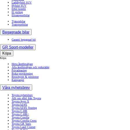
Laddhybrid SUV
Hybrid SUV
Elbil kombi
El pickup
Eltransportbilar
Tjänstebilar
Transportbilar
Begagnade bilar
Garanti begagnad bil
GR Sport-modeller
Köpa
Köpa
Hitta återförsäljare
Alla återförsäljare och verkstäder
Privatleasing
Boka provkörning
Broschyrer & prislistor
Kampanjer
Våra nyhetsbrev
Toyota nyhetsbrev
Allt om elbil från Toyota
Toyota Aygo X
Toyota bZ4X
Toyota bZ4X Touring
Toyota C-HR
Toyota C-HR+
Toyota Corolla
Toyota Corolla Cross
Toyota GR Yaris
Toyota Land Cruiser